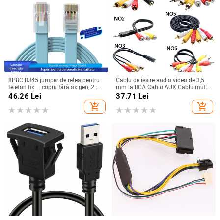
8P8C RJ45 jumper de rețea pentru
Cablu de ieșire audio video de 3,5
telefon fix — cupru fără oxigen, 2 m,
mm la RCA Cablu AUX Cablu mufă
contacte placate cu aur
3RCA și Splitter 6RCA Cablu AV TV
46.26
Lei
37.71
Lei
DVD adaptator
add_shopping_cart
add_shopping_cart