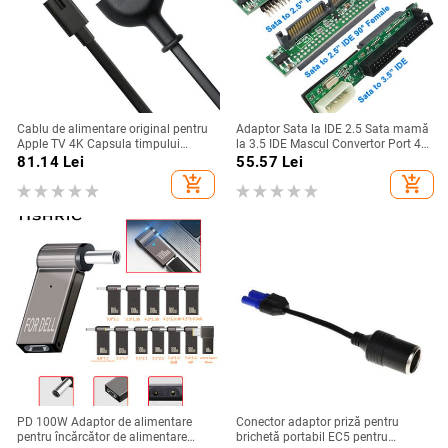
Cablu de alimentare original pentru
Adaptor Sata la IDE 2.5 Sata mamă
Apple TV 4K Capsula timpului
la 3.5 IDE Mascul Convertor Port 40
Apple Cablu cablu de alimentare
PIN 1.5Gbs 2.5 la 3.5 Suport IDE
81.14
Lei
55.57
Lei
CA pentru PS4 PS5 Xbox Series X/S
ATA 133 100 HDD CD DVD
add_shopping_cart
add_shopping_cart
Cablu de alimentare pentru laptop
Încărcător
PD 100W Adaptor de alimentare
Conector adaptor priză pentru
pentru încărcător de alimentare
brichetă portabil EC5 pentru