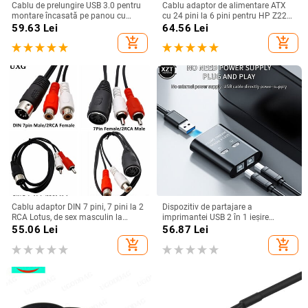
Cablu de prelungire USB 3.0 pentru
Cablu adaptor de alimentare ATX
montare încasată pe panou cu
cu 24 pini la 6 pini pentru HP Z220
cataramă pentru mașină, camion,
Z230 SFF MT TWR seria 4000 6005
59.63
Lei
64.56
Lei
barcă, motocicletă, tablou de bord
8300 ProDesk 600 G1 EliteDesk 800
add_shopping_cart
add_shopping_cart
1M
Cablu adaptor DIN 7 pini, 7 pini la 2
Dispozitiv de partajare a
RCA Lotus, de sex masculin la
imprimantei USB 2 în 1 ieșire
femelă, pentru echipament audio
Dispozitiv de partajare a
55.06
Lei
56.87
Lei
vintage, cablu adaptor pentru
imprimantei cu 2 porturi Comutare
add_shopping_cart
add_shopping_cart
difuzor, linie 0,5 m/1 m/1,5 m
manuală Kvm Splitter Hub
Convertor Plug and Play