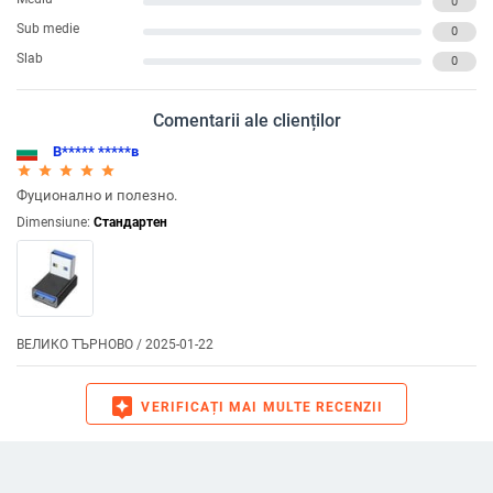
0
Sub medie
0
Slab
0
Comentarii ale clienților
В***** *****в
star_rate
star_rate
star_rate
star_rate
star_rate
Фуционално и полезно.
Dimensiune:
Стандартен
ВЕЛИКО ТЪРНОВО / 2025-01-22
assistant
VERIFICAȚI MAI MULTE RECENZII