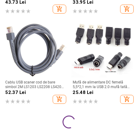
pentru laptop 5A 20V Conector
amplificator de baterie auto de 12 V
43.73
Lei
33.95
Lei
mamă tip C la convertizor de mufă
demaror auto
add_shopping_cart
add_shopping_cart
jack masculin DC pentru
Lenovo/HP/DELL
Cablu USB scaner cod de bare
Mufă de alimentare DC femelă
simbol 2M LS1203 LS2208 LS4208
5,5*2,1 mm la USB 2.0 mufă tată
LS3008 CBA-U01-S07ZAR
mirco tip c mufă femelă mufă 5V
52.37
Lei
25.48
Lei
Adaptor convertor conector pentru
add_shopping_cart
add_shopping_cart
laptop