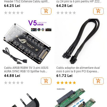
Header 1To2 Extensie Cablu splitter
cu 24 pini la 6 pini pentru HP Z220
19Pin 20Pin Extensie internă
Z230 SFF MT TWR seria 4000 6005
64.25
Lei
64.28
Lei
Header Cablu adaptor 15Cm
8300 ProDesk 600 G1 EliteDesk 800
add_shopping_cart
add_shopping_cart
Cablu ARGB RGBW 5V 3 pini ASUS
Cablu adaptor de alimentare dual
AURA SYNC RGB 10 Splitter hub
mini 6 pini la 8 pini PCI Express
SATA Adaptor cablu prelungitor de
pentru placa video pentru Mac Pro
44.88
Lei
61.72
Lei
alimentare LED bandă lumină PC
Tower/Power Mac G5 15-inch
add_shopping_cart
add_shopping_cart
RGB ventilator Cooler