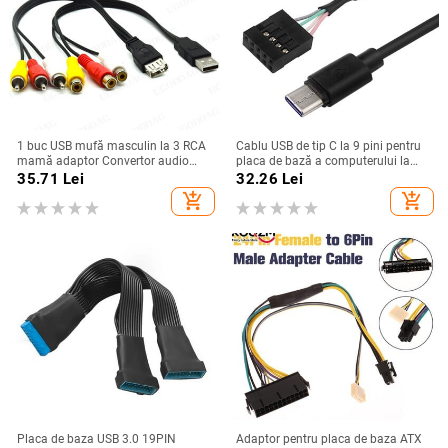
1 buc USB mufă masculin la 3 RCA
Cablu USB de tip C la 9 pini pentru
mamă adaptor Convertor audio
placa de bază a computerului la
Video AV Cablu A/V Cablu USB la
ecranul secundar USBC, ecranul
35.71
Lei
32.26
Lei
RCA pentru HDTV TV cablu de
LCD al computerului
add_shopping_cart
add_shopping_cart
sârmă
Placa de baza USB 3.0 19PIN
Adaptor pentru placa de baza ATX