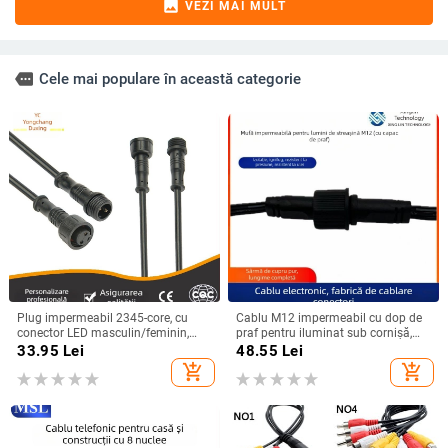
image
VEZI MAI MULT
more
Cele mai populare în această categorie
Plug impermeabil 2345-core, cu
Cablu M12 impermeabil cu dop de
conector LED masculin/feminin,
praf pentru iluminat sub cornișă,
cablu negru pentru iluminat exterior
conector aviatic de 3 pini, masculin
33.95
Lei
48.55
Lei
și autovehicule
și feminin, cablu de alimentare
add_shopping_cart
add_shopping_cart
personalizabil