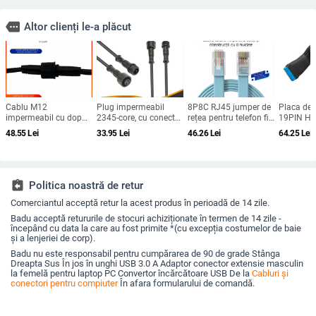
more
Altor clienți le-a plăcut
Cablu M12
Plug impermeabil
8P8C RJ45 jumper de
Placa de 
impermeabil cu dop
2345-core, cu conector
rețea pentru telefon fix
19PIN He
de praf pentru
LED masculin/feminin,
— cupru fără oxigen, 2
Extensie C
48.55
Lei
33.95
Lei
46.26
Lei
64.25
Lei
iluminat sub cornișă,
cablu negru pentru
m, contacte placate cu
19Pin 20P
conector aviatic de 3
iluminat exterior și
aur
internă H
pini, masculin și
autovehicule
adaptor 
feminin, cablu de
alimentare
assignment_return
Politica noastră de retur
personalizabil
Comerciantul acceptă retur la acest produs în perioadă de 14 zile.
Badu acceptă retururile de stocuri achiziționate în termen de 14 zile -
începând cu data la care au fost primite *(cu excepția costumelor de baie
și a lenjeriei de corp).
Badu nu este responsabil pentru cumpărarea de 90 de grade Stânga
Dreapta Sus În jos în unghi USB 3.0 A Adaptor conector extensie masculin
la femelă pentru laptop PC Convertor încărcătoare USB De la
Cabluri și
conectori pentru compiuter
În afara formularului de comandă.