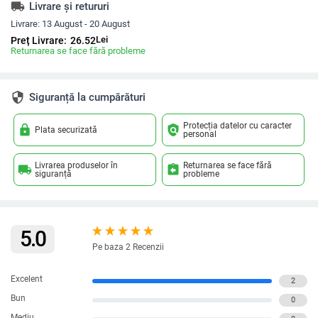
local_shipping
Livrare și retururi
Livrare:
13 August - 20 August
Lei
Preț Livrare:
26.52
Returnarea se face fără probleme
security
Siguranță la cumpărături
Protecția datelor cu caracter
lock
policy
Plata securizată
personal
Livrarea produselor în
Returnarea se face fără
local_shipping
assignment_return
siguranță
probleme
5.0
Pe baza 2 Recenzii
Excelent
2
Bun
0
Mediu