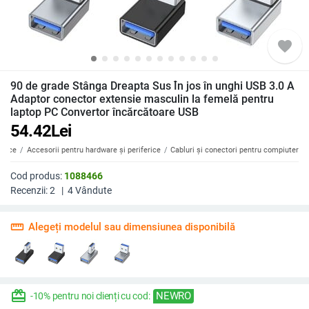
favorite
90 de grade Stânga Dreapta Sus În jos în unghi USB 3.0 A
Adaptor conector extensie masculin la femelă pentru
laptop PC Convertor încărcătoare USB
54.42
Lei
erice
Accesorii pentru hardware și periferice
Cabluri și conectori pentru compiuter
Cod produs:
1088466
Recenzii:
2
|
4
Vândute
straighten
Alegeți modelul sau dimensiunea disponibilă
redeem
NEWRO
-10% pentru noi clienți cu cod: