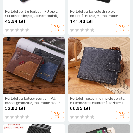
Portofel pentru bărbați - PU piele,
Portofel bărbătește din piele
Stil urban simplu, Culoare solidă,
naturală, bi-fold, cu mai multe
Captuseală din piele sintetică,
compartimente pentru carduri și
45.94
Lei
141.48
Lei
Brand CUIKCA
buzunar pentru monede — piele
add_shopping_cart
add_shopping_cart
naturală, piele de vițel din al doilea
strat, profil subțire, căptușeală din
fibre super
Portofel bărbătesc scurt din PU,
Portofel masculin din piele de vită,
model geometric, mai multe sloturi
cu fermoar și cataramă, rezistent la
pentru carduri, căptușeală din piele
uzură, pentru utilizare zilnică,
52.83
Lei
68.95
Lei
sintetică, ultra-ușor, design anti-furt
imprimeu animal
add_shopping_cart
add_shopping_cart