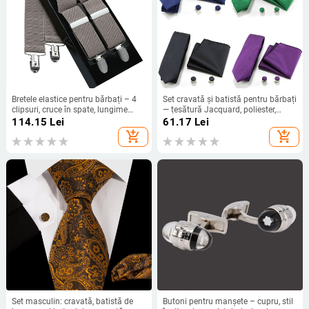
Bretele elastice pentru bărbați – 4
Set cravată și batistă pentru bărbați
clipsuri, cruce în spate, lungime
— țesătură Jacquard, poliester,
reglabilă, lățime 3,5 cm, lungime
unisex, stil lejer
114.15
Lei
61.17
Lei
110 cm
add_shopping_cart
add_shopping_cart
Set masculin: cravată, batistă de
Butoni pentru manșete – cupru, stil