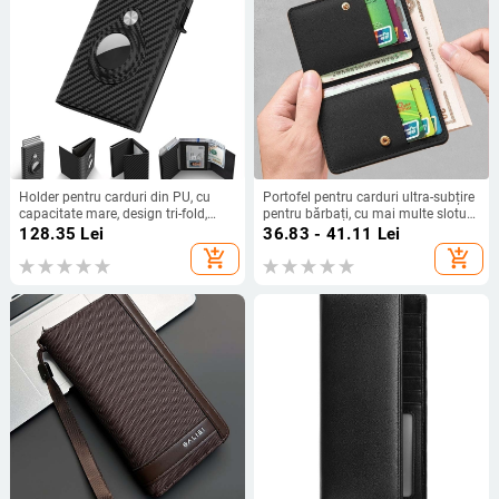
Holder pentru carduri din PU, cu
Portofel pentru carduri ultra-subțire
capacitate mare, design tri-fold,
pentru bărbați, cu mai multe sloturi
căptușeală PU, primăvara 2023,
– mini portofel cu dublă funcție
128.35
Lei
36.83 - 41.11
Lei
pentru utilizare zilnică
(Material: piele sintetică;
add_shopping_cart
add_shopping_cart
căptușeală: PU)