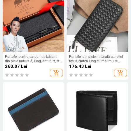
Portofel pentru carduri de bărbat,
Portofel din piele naturală cu relief
din piele naturală, lung, anti-furt, stil
țesut, clutch lung cu mai multe
business, pentru utilizare zilnică
compartimente pentru carduri și
260.07
Lei
176.43
Lei
protecție anti-furt
add_shopping_cart
add_shopping_cart