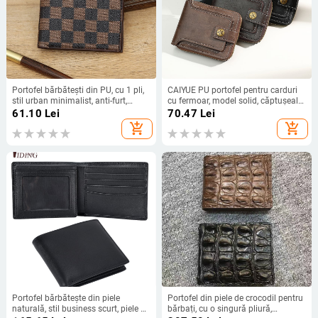
Portofel bărbătești din PU, cu 1 pli,
CAIYUE PU portofel pentru carduri
stil urban minimalist, anti-furt,
cu fermoar, model solid, căptușeală
model 8029-1
poliester
61.10
Lei
70.47
Lei
add_shopping_cart
add_shopping_cart
Portofel bărbătește din piele
Portofel din piele de crocodil pentru
naturală, stil business scurt, piele de
bărbați, cu o singură pliură,