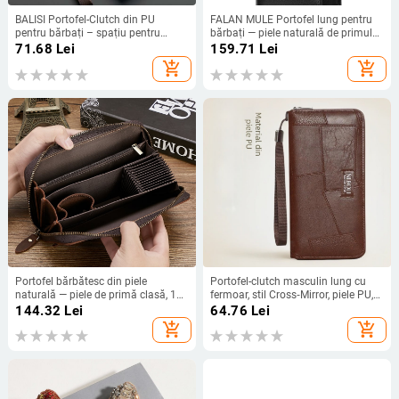
BALISI Portofel-Clutch din PU
FALAN MULE Portofel lung pentru
pentru bărbați – spațiu pentru
bărbați — piele naturală de primul
carduri și numerar, căptușală din
strat, stil unisex, culoare solidă,
71.68
Lei
159.71
Lei
poliester, lansare vară 2025
căptușeală poliester, funcție anti-
add_shopping_cart
add_shopping_cart
furt
Portofel bărbătesc din piele
Portofel-clutch masculin lung cu
naturală — piele de primă clasă, 1
fermoar, stil Cross‑Mirror, piele PU,
compartiment pliant, stil de navetă
căptușeală din piele sintetică,
144.32
Lei
64.76
Lei
pentru afaceri, anti-furt.
model monocrom
add_shopping_cart
add_shopping_cart