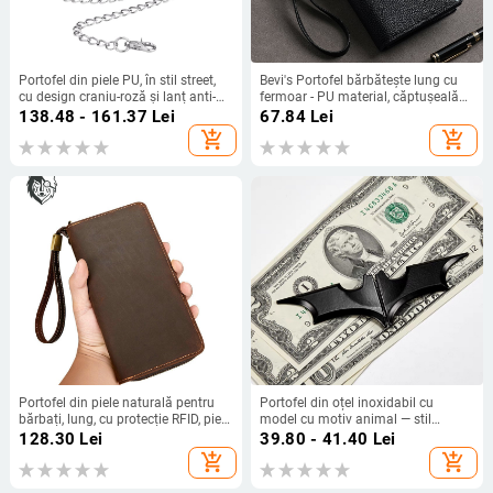
Portofel din piele PU, în stil street,
Bevi's Portofel bărbătește lung cu
cu design craniu-roză și lanț anti-
fermoar - PU material, căptușeală
furt, model H15
din piele sintetică, stil Business Elite,
138.48 - 161.37
Lei
67.84
Lei
ușor, rezistent la uzură, antifurt,
add_shopping_cart
add_shopping_cart
extensibil
Portofel din piele naturală pentru
Portofel din oțel inoxidabil cu
bărbați, lung, cu protecție RFID, piele
model cu motiv animal — stil
de vită, strat superior, model solid,
minimalist și lux discret, clips
128.30
Lei
39.80 - 41.40
Lei
căptușeală din poliester
magnetic pentru monede, model
add_shopping_cart
add_shopping_cart
personalizat