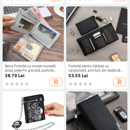
primăvara 2024)
Bevis Portofel cu model monedă
Portofel pentru bărbați cu
dolar, piele PU gravată, portofel
carabinieră, anti-furt, din țesătură
ultra-ușor pentru carduri,
Oxford, buzunar cu fermoar, pliabil,
38.70
Lei
53.55
Lei
căptușeală din poliester, Primăvara
cu slot pentru carduri
add_shopping_cart
add_shopping_cart
2025