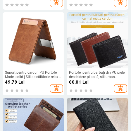
compartimente pentru carduri,
urban
add_shopping_cart
add_shopping_cart
unisex, portofel scurt din piele de
vită de înaltă calitate
Suport pentru carduri PU Portofel |
Portofel pentru bărbați din PU piele,
Model solid | Stil de călătorie relaxat
deschidere pliabilă, stil urban
| Poate fi depozitat | Primăvara
minimalist, căptușeală poliester,
49.79
Lei
60.01
Lei
2025 (PU; Model solid; Stil de
pentru uz zilnic.
add_shopping_cart
add_shopping_cart
călătorie; Poate fi depozitat;
Primăvara 2025)