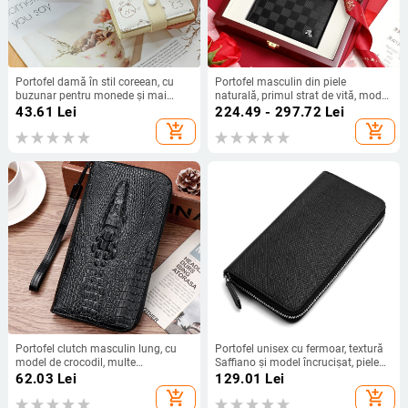
Portofel damă în stil coreean, cu
Portofel masculin din piele
buzunar pentru monede și mai
naturală, primul strat de vită, model
multe compartimente pentru
geometric, stil de afaceri, protecție
43.61
Lei
224.49 - 297.72
Lei
carduri – Simplitate urbană, model
anti-fraudă
add_shopping_cart
add_shopping_cart
anime, Material PU, Brand Aylan,
pentru utilizare zilnică
Portofel clutch masculin lung, cu
Portofel unisex cu fermoar, textură
model de crocodil, multe
Saffiano și model încrucișat, piele
compartimente pentru carduri, 1
PU
62.03
Lei
129.01
Lei
fermoar, capacitate mare (Material:
add_shopping_cart
add_shopping_cart
PU; Captușeală: poliester; Sezon: