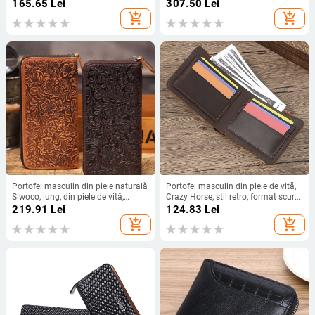
vită primului strat, model 9307,
deschidere deschisă, clips pentru
165.65
Lei
307.50
Lei
căptușeală poliester
bancnote, buzunare pentru carduri
add_shopping_cart
add_shopping_cart
și slot pentru fotografii
Portofel masculin din piele naturală
Portofel masculin din piele de vită,
Siwoco, lung, din piele de vită,
Crazy Horse, stil retro, format scurt,
căptușeală din pânză, model floral,
rezistent la uzură
219.91
Lei
124.83
Lei
capacitate extinsă
add_shopping_cart
add_shopping_cart