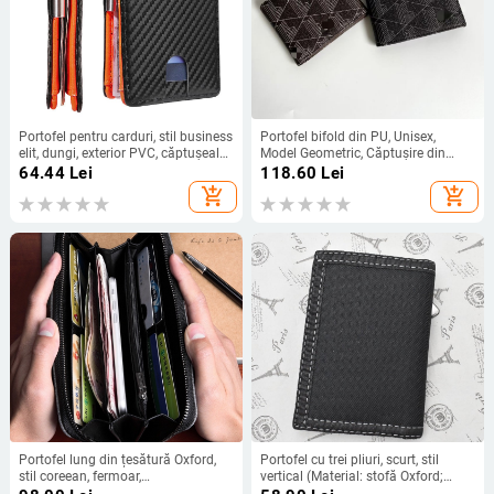
Portofel pentru carduri, stil business
Portofel bifold din PU, Unisex,
elit, dungi, exterior PVC, căptușeală
Model Geometric, Căptușire din
PU, respirabil, antibacterian
Piele Sintetică, Rezistent la apă
64.44
Lei
118.60
Lei
add_shopping_cart
add_shopping_cart
Portofel lung din țesătură Oxford,
Portofel cu trei pliuri, scurt, stil
stil coreean, fermoar,
vertical (Material: stofă Oxford;
compartimente: suport pentru
Îndoirea portofelului: tri-fold; Stil: