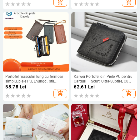
add_shopping_cart
add_shopping_cart
din poliester
Portofel masculin lung cu fermoar
Kaiwei Portofel din Piele PU pentru
simplu, piele PU, Lhunggi, stil
Carduri — Scurt, Ultra-Subțire, Cu
afaceri elit, capacitate mare,
Mai multe Compartimente pentru
58.78
Lei
62.61
Lei
buzunare multiple pentru carduri,
Cărți și Loc pentru Permisul de
add_shopping_cart
add_shopping_cart
protecție împotriva furtului,
Conducere, Ușor și Rezistent la
căptușeală PVC, Primăvara 2025
Uzură