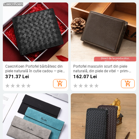
CaecnKoen Portofel bărbătesc din
Portofel masculin scurt din piele
piele naturală în cutie cadou — piele
naturală, din piele de vițel – prim-
de vită în strat superior, stil urban
strat, respirabil și rezistent,
371.37
Lei
162.07
Lei
simplu, utilizare zilnică
căptușeală poliester-bumbac,
add_shopping_cart
add_shopping_cart
primăvara 2025