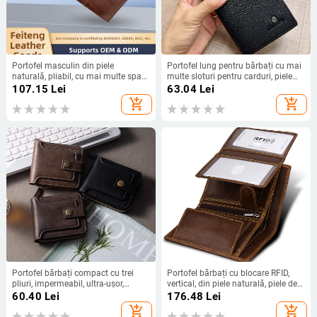
Portofel masculin din piele
Portofel lung pentru bărbați cu mai
naturală, pliabil, cu mai multe spații
multe sloturi pentru carduri, piele
pentru carduri, compartimente
PU ultra-subțire, capacitate mare,
107.15
Lei
63.04
Lei
pentru bani și buzunar cu fermoar,
stil Business Elite, pentru utilizare
add_shopping_cart
add_shopping_cart
personalizare logo
zilnică
Portofel bărbați compact cu trei
Portofel bărbați cu blocare RFID,
pliuri, impermeabil, ultra-ușor,
vertical, din piele naturală, piele de
extensibil, stil urban minimalist, PU
vițel de primă calitate, portofel scurt
60.40
Lei
176.48
Lei
add_shopping_cart
add_shopping_cart