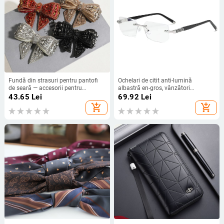
Fundă din strasuri pentru pantofi
Ochelari de citit anti-lumină
de seară — accesorii pentru
albastră en-gros, vânzători
încălțăminte, decor cu pietre
ambulanți, placați cu aur, zoom
43.65
Lei
69.92
Lei
strălucitoare
inteligent, ochelari de citit pentru
add_shopping_cart
add_shopping_cart
bărbați și femei