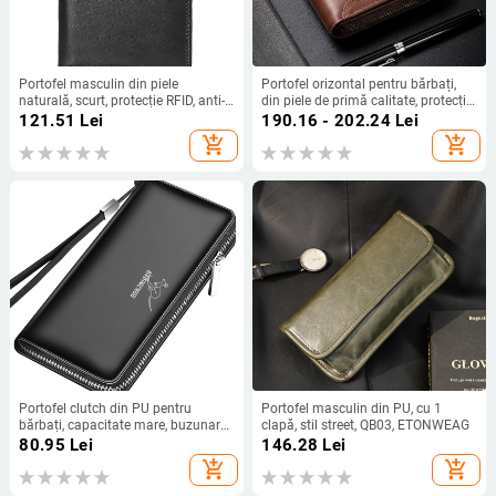
Portofel masculin din piele
Portofel orizontal pentru bărbați,
naturală, scurt, protecție RFID, anti-
din piele de primă calitate, protecție
furt, mai multe compartimente
RFID, căptușeală antimagnetică,
121.51
Lei
190.16 - 202.24
Lei
pentru carduri, cu fermoar
două pliuri, stil retro
add_shopping_cart
add_shopping_cart
Portofel clutch din PU pentru
Portofel masculin din PU, cu 1
bărbați, capacitate mare, buzunar
clapă, stil street, QB03, ETONWEAG
pentru monede și carduri, model cu
80.95
Lei
146.28
Lei
dungi, stil casual.
add_shopping_cart
add_shopping_cart