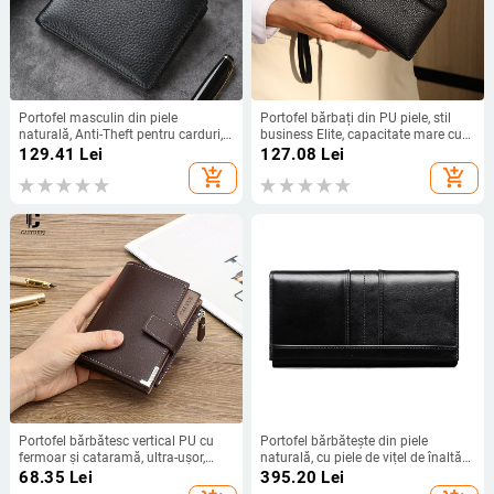
Portofel masculin din piele
Portofel bărbați din PU piele, stil
naturală, Anti-Theft pentru carduri,
business Elite, capacitate mare cu
Ultra-subțire, Stil orizontal scurt,
mai multe compartimente pentru
129.41
Lei
127.08
Lei
Piele de vițel din primul strat
carduri, căptușeală din poliester,
add_shopping_cart
add_shopping_cart
protecție anti-furt
Portofel bărbătesc vertical PU cu
Portofel bărbătește din piele
fermoar și cataramă, ultra-ușor,
naturală, cu piele de vițel de înaltă
design cu trei pliuri
calitate, protecție anti-fraudă, stil
68.35
Lei
395.20
Lei
retro, design monocrom, căptușeală