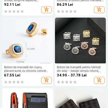
unisex, lungime reglabilă,
buzunar și butoni pentru manșete;
primăvara 2023
fire din poliester; țesătură jacquard;
92.11
Lei
86.29
Lei
finisaj cu electroplating cupru;
add_shopping_cart
add_shopping_cart
detaliu de design: fir negru-auriu
Butoni de mansetă din cupru,
Butoni de manșetă pentru bărbați
placare aurie, cu zirconiu colorat
din aliaj – design simplu rotund,
încrustat, design geometric, unisex
împodobiți cu pietre prețioase,
67.55
Lei
34.90 - 37.78
Lei
cristale pudră
add_shopping_cart
add_shopping_cart