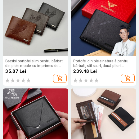
Beesisi portofel slim pentru bărbați
Portofel din piele naturală pentru
din piele moale, cu imprimeu de
bărbați, stil scurt, două pliuri,
vultur, ultra ușor, căptușeală din
protecție anti-furt, căptușeală
35.87
Lei
239.48
Lei
poliester
poliester (Piele naturală; Primul
add_shopping_cart
add_shopping_cart
strat de piele de vită; Două pliuri;
Căptușeală poliester; Protecție anti-
furt)