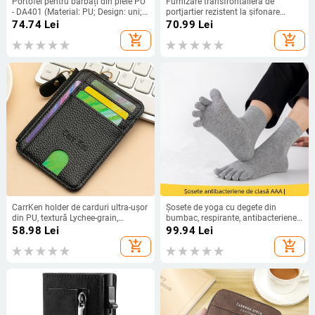
Portofel pentru bărbați din piele PU
Furnizare transfrontalieră de
- DA401 (Material: PU; Design: uni;
portjartier rezistent la șifonare
Căptușeală: din piele sintetică;
pentru cămașă bărbătească
74.74
Lei
70.99
Lei
Sezon: Primăvara 2025)
europeană și americană, cu 3
add_shopping_cart
add_shopping_cart
clipsuri, bară Y de 2,5 cm
CarrKen holder de carduri ultra-ușor
Șosete de yoga cu degete din
din PU, textură Lychee-grain,
bumbac, respirante, antibacteriene,
căptușeală din poliester
absorbante de transpirație,
58.98
Lei
99.94
Lei
deodorante, unisex, patru
add_shopping_cart
add_shopping_cart
anotimpuri