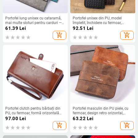
Portofel lung unisex cu cataramă,
Portofel unisex din PU, model
mai multe sloturi pentru carduri —
împletit, închidere cu fermoar,
PU material, ultra-ușor, capacitate
multifuncțional, anti-furt, buzunare
61.39
Lei
92.51
Lei
extinsă, lansare primăvara 2025
interioare pentru carduri, ID și
add_shopping_cart
add_shopping_cart
bancnote
Portofel clutch pentru bărbați din
Portofel masculin din PU piele, cu
PU, cu fermoar, formă orizontală
fermoar, design retro orizontal,
pătrată, compartimente interne:
multifuncțional, casual
97.00
Lei
63.22
Lei
clips pentru bancnote, buzunar
add_shopping_cart
add_shopping_cart
pentru ID, sloturi pentru carduri,
buzunar pentru pașaport