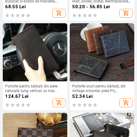
buzunar și butoni de mansetă;
înalt, unisex, cristal, electroplacare,
model Jacquard Paisley; material:
brand Enchanting
68.55
Lei
50.20 - 56.85
Lei
poliester; procesare Jacquard;
add_shopping_cart
add_shopping_cart
butoni de mansetă cu acoperire de
cupru
Portofel pentru bărbați din piele
Portofel scurt pentru bărbați, stil
naturală, lung, vertical, cu mai
vintage orizontal, piele PU,
multe compartimente pentru
căptușeală sintetică, monocrom, cu
124.67
Lei
52.34
Lei
carduri și buzunar pentru monede,
extensie
add_shopping_cart
add_shopping_cart
culoare uni, căptușeală poliester-
bumbac, din piele de pe stratul
superior