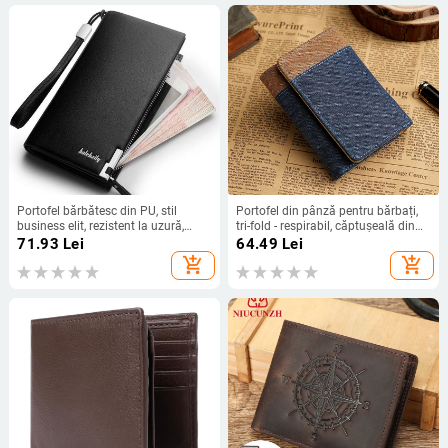
Portofel bărbătesc din PU, stil
Portofel din pânză pentru bărbați,
business elit, rezistent la uzură,
tri-fold - respirabil, căptușeală din
căptușeală din piele sintetică,
piele sintetică, utilizare zilnică
71.93
Lei
64.49
Lei
primăvara 2025
add_shopping_cart
add_shopping_cart