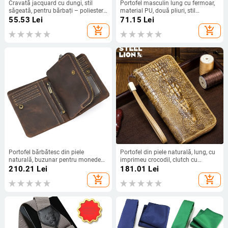
Cravată jacquard cu dungi, stil
Portofel masculin lung cu fermoar,
săgeată, pentru bărbați – poliester
material PU, două pliuri, stil
mătase
business, model monocrom,
55.53
Lei
71.15
Lei
căptușeală poliester
add_shopping_cart
add_shopping_cart
Portofel bărbătesc din piele
Portofel din piele naturală, lung, cu
naturală, buzunar pentru monede
imprimeu crocodil, clutch cu
cu fermoar, căptușit cu nailon,
fermoar, design cu 2 pliuri,
210.21
Lei
181.01
Lei
culoare solidă, ultra-ușor, stil urban
compartimente pentru mai multe
add_shopping_cart
add_shopping_cart
minimalist
carduri, anti-furt, căptușeală din
poliester