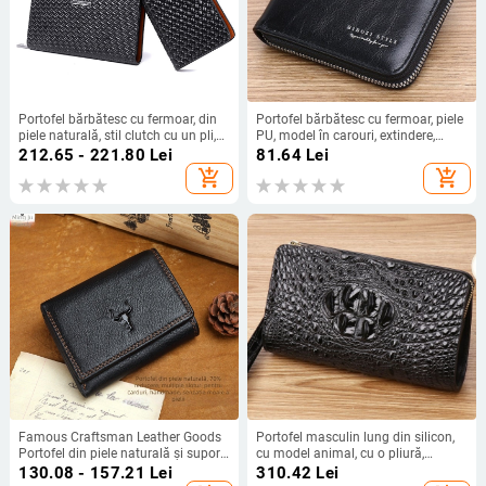
Portofel bărbătesc cu fermoar, din
Portofel bărbătesc cu fermoar, piele
piele naturală, stil clutch cu un pli,
PU, model în carouri, extindere,
textură pătrată țesută, embosat,
capacitate mare
212.65 - 221.80
Lei
81.64
Lei
model 8100, Kuqi Kangaroo
add_shopping_cart
add_shopping_cart
Famous Craftsman Leather Goods
Portofel masculin lung din silicon,
Portofel din piele naturală și suport
cu model animal, cu o pliură,
pentru carduri, cu mai multe
căptușeală din piele sintetică, stil
130.08 - 157.21
Lei
310.42
Lei