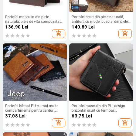
Portofel masculin din piele
Portofel scurt din piele naturală,
naturală, piele de vită compoziită,
antifurt, cu model busolă, din piele
stil urban minimalist, ultra-ușor,
de vită din primul strat, rezistent la
136.90
Lei
140.89
Lei
primăvara 2025
uzură
add_shopping_cart
add_shopping_cart
Portofel bărbat PU cu mai multe
Portofel masculin din PU, design
compartimente pentru carduri,
orizontal scurt cu fermoar,
design scurt, ultra-ușor, slot pentru
compartimente pentru monede în
37.08
Lei
63.75
Lei
permisul de conducere
trei părți, stil retro cu cataramă
add_shopping_cart
add_shopping_cart
pătrată, rezistent la apă și anti-furt,
pentru utilizare zilnică