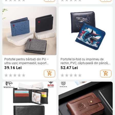
Portofel pentru bărbați din PU –
Portofel bi-fold cu imprimeu de
ultra ușor, impermeabil, suport
rechin, PVC, căptușeală din pânză,
pentru carduri, căptușeală din
pentru uz zilnic
39.16
Lei
52.47
Lei
poliester, stil Business Elite
add_shopping_cart
add_shopping_cart