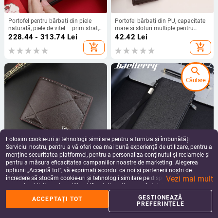
Portofel pentru bărbați din piele
Portofel bărbați din PU, capacitate
naturală, piele de vițel – prim strat,
mare și sloturi multiple pentru
stil business, căptușeală din
carduri, Bevis, design cu balama,
228.44 - 313.74
Lei
42.42
Lei
poliester, vara 2025
pentru depozitare, primăvara 2025
add_shopping_cart
add_shopping_cart
search
Căutare
Folosim cookie-uri și tehnologii similare pentru a furniza și îmbunătăți
Serviciul nostru, pentru a vă oferi cea mai bună experiență de utilizare, pentru a
menține securitatea platformei, pentru a personaliza conținutul și reclamele și
pentru a măsura eficacitatea campaniilor noastre de marketing. Alegerea
Portofel bărbătesc din PU, stil
Baellerry portofel masculin lung,
opțiunii „Acceptă tot”, vă exprimați acordul ca noi și partenerii noștri de
business, multifuncțional, model
material PU, curea pentru mână,
Vezi mai mult
geometric
capacitate mare, căptușeală
încredere să stocăm cookie-uri și tehnologii similare pe dispozitivul dvs. în
79.81
Lei
87.47
Lei
poliester, anti-furt
scopuri publicitare și analitice. Vă puteți gestiona preferințele în orice moment
add_shopping_cart
add_shopping_cart
făcând clic pe „Gestionează preferințele”. Pentru mai multe informații, vă
GESTIONEAZĂ
ACCEPTAȚI TOT
rugăm să consultați
Politica noastră de confidențialitate
.
PREFERINȚELE