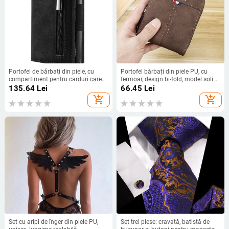
Portofel de bărbați din piele, cu
Portofel bărbați din piele PU, cu
compartiment pentru carduri care
fermoar, design bi-fold, model solid,
iese automat, protecție RFID, ultra-
Primăvara 2025
135.64
Lei
66.45
Lei
subțire, căptușeală din piele de
add_shopping_cart
add_shopping_cart
vacă
Set cu aripi de înger din piele PU,
Set trei piese: cravată, batistă de