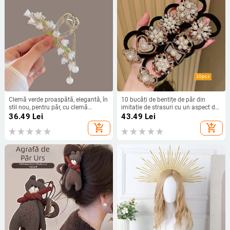
Clemă verde proaspătă, elegantă, în
10 bucăți de bentițe de păr din
stil nou, pentru păr, cu clemă
imitație de strasuri cu un aspect de
metalică de rechin, cu ciucuri verzi,
înaltă calitate, coadă de cal la
36.49
Lei
43.49
Lei
cu perle și strasuri
modă, drăguțe, elastice, simple și
add_shopping_cart
add_shopping_cart
elegante pentru femei