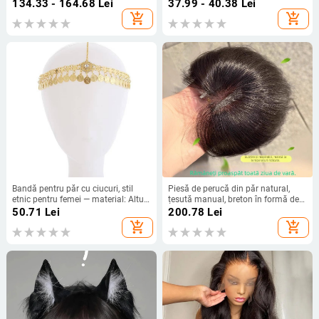
perucă completă, simulare 2D
feeric, pentru ședința foto de nuntă
134.33 - 164.68
Lei
37.99 - 40.38
Lei
cosplay, fibre rezistente la
add_shopping_cart
add_shopping_cart
temperaturi înalte
Bandă pentru păr cu ciucuri, stil
Piesă de perucă din păr natural,
etnic pentru femei — material: Altul;
țesută manual, breton în formă de
categorie: Accesorii pentru cap;
opt (lanugo) pentru acoperirea liniei
50.71
Lei
200.78
Lei
Toamnă 2024.
părului; invizibil, natural, ușor și
add_shopping_cart
add_shopping_cart
respirabil (Material: păr natural;
Proces: țesut manual; Breton: opt;
Vopsire/coafare permisă; Tip păr:
drept)