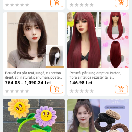
feminin; An/Sezon: Vară 2024
drept, 20–40 cm
add_shopping_cart
add_shopping_cart
Perucă cu păr real, lungă, cu breton
Perucă, păr lung drept cu breton,
drept, stil natural, păr uman, poate
fibră sintetică rezistentă la
fi vopsită sau îndreptată
temperaturi, model G924, breton
754.08 - 1,090.34
Lei
146.98
Lei
drept sau înclinat, conferă volum
add_shopping_cart
add_shopping_cart