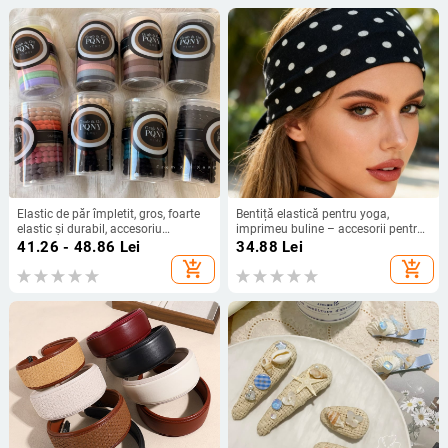
Elastic de păr împletit, gros, foarte
Bentiță elastică pentru yoga,
elastic și durabil, accesoriu
imprimeu buline – accesorii pentru
premium pentru coada de cal
păr, absorbant de transpirație,
41.26 - 48.86
Lei
34.88
Lei
pentru sport
add_shopping_cart
add_shopping_cart