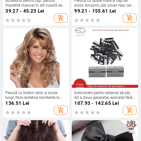
Accesoriu pentru cap: perucă
Perucă cu spate mare și cap de
împletită manual în stil coastă de
avion Amazon, păr uman real, care
pește, pe bandă pentru păr cu dinți
acoperă capul chel, perucă
39.27 - 45.23
Lei
99.21 - 155.61
Lei
antiderapare, vârf înalt; Mingfeng
respirabilă și confortabilă pentru
add_shopping_cart
add_shopping_cart
Jewelry; Material: Perucă; Tratare:
bărbați, pentru recreere, pentru
Handmade; Nr. producției
bărbați
MF901239
Perucă cu breton oblic și bucle
Instrument pentru extensii de păr,
lungi, fibre sintetice rezistente la
6D a doua generație, aplicație fără
temperatură, stil vedetă
cusur, model YM
136.51
Lei
107.93 - 142.65
Lei
add_shopping_cart
add_shopping_cart