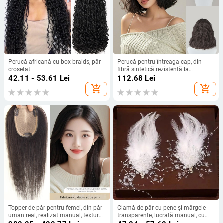
Perucă africană cu box braids, păr
Perucă pentru întreaga cap, din
croșetat
fibră sintetică rezistentă la
temperaturi, cu bucle lungi naturale
42.11 - 53.61
Lei
112.68
Lei
sau păr drept, stil zilnic; franjă:
add_shopping_cart
add_shopping_cart
dreaptă sau pe lateral; nu poate fi
vopsită sau tratată permanent
Topper de păr pentru femei, din păr
Clamă de păr cu pene și mărgele
uman real, realizat manual, textură
transparente, lucrată manual, cu
drept, lungime 25–30 cm, poate fi
inserție din aliaj wolfram, stil zână,