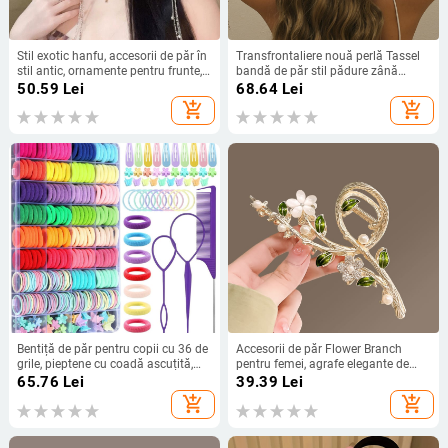
Stil exotic hanfu, accesorii de păr în
Transfrontaliere nouă perlă Tassel
stil antic, ornamente pentru frunte,
bandă de păr stil pădure zână
pandantiv pentru sprâncene, lanț
decupat accesorii de păr banchet
50.59
Lei
68.64
Lei
pentru frunte, Hanfu, fluture, floare,
accesorii de mireasă pălării
add_shopping_cart
add_shopping_cart
agrafă de păr, ornamente pentru
frunte
Bentiță de păr pentru copii cu 36 de
Accesorii de păr Flower Branch
grile, pieptene cu coadă ascuțită,
pentru femei, agrafe elegante de
set de ace de păr, inel pentru prosop
primăvară, capul din spate, clemă
65.76
Lei
39.39
Lei
în cutie de culoarea bomboanelor,
mare de rechin, volum, agrafe cu
add_shopping_cart
add_shopping_cart
bandă de cauciuc fără păr pentru
mai multe cleme, coafură
fete