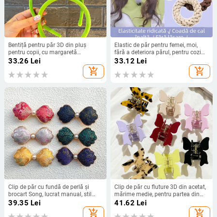
Bentiță pentru păr 3D din pluș
Elastic de păr pentru femei, moi,
pentru copii, cu margaretă
fără a deteriora părul, pentru cozi
zâmbitoare, design desen animat,
înalte, accesorii de păr practice
33.26
Lei
33.12
Lei
accesorii drăguțe pentru păr
add_shopping_cart
add_shopping_cart
Clip de păr cu fundă de perlă și
Clip de păr cu fluture 3D din acetat,
brocart Song, lucrat manual, stil
mărime medie, pentru partea din
chinezesc vintage, clip lateral
spate a capului, stil blogger
39.35
Lei
41.62
Lei
add_shopping_cart
add_shopping_cart