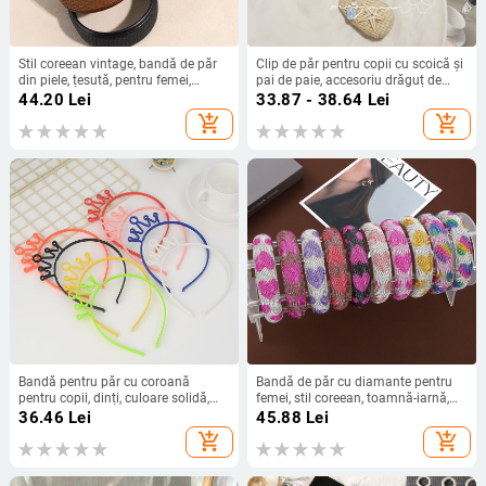
Stil coreean vintage, bandă de păr
Clip de păr pentru copii cu scoică și
din piele, țesută, pentru femei,
pai de paie, accesoriu drăguț de
accesorii de păr 2025
plajă cu ornament stea de mare
44.20
Lei
33.87 - 38.64
Lei
add_shopping_cart
add_shopping_cart
Bandă pentru păr cu coroană
Bandă de păr cu diamante pentru
pentru copii, dinți, culoare solidă,
femei, stil coreean, toamnă-iarnă,
accesoriu drăguț de prințesă
coroană înaltă
36.46
Lei
45.88
Lei
add_shopping_cart
add_shopping_cart