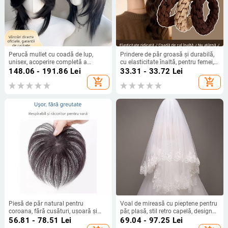
Perucă mullet cu coadă de lup,
Prindere de păr groasă și durabilă,
unisex, acoperire completă a
cu elasticitate înaltă, pentru femei,
capului, păr sintetic rezistent la
model 2026, potrivită pentru coafuri
148.06 - 191.86
Lei
33.31 - 33.72
Lei
temperatură, breton lung
înalte, bandă de păr și accesoriu
add_shopping_cart
add_shopping_cart
pentru păr
Piesă de păr natural pentru
Voal de mireasă cu pieptene pentru
coroana, fără cusături, ușoară și
păr, plasă, stil retro capelă, design
subțire, acoperire într-o singură
inspirat de coroană
56.81 - 78.51
Lei
69.04 - 97.25
Lei
bucată pentru volum