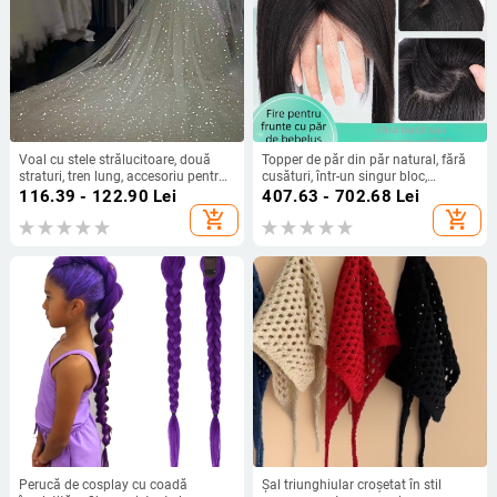
Voal cu stele strălucitoare, două
Topper de păr din păr natural, fără
straturi, tren lung, accesoriu pentru
cusături, într-un singur bloc,
păr mireasă în stil pădure
complet lucrat manual, oferă volum
116.39 - 122.90
Lei
407.63 - 702.68
Lei
și acoperire a părului alb, breton
add_shopping_cart
add_shopping_cart
drept sau înclinat
Perucă de cosplay cu coadă
Șal triunghiular croșetat în stil