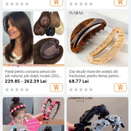
add_shopping_cart
add_shopping_cart
Piesă pentru coroana perucii din
Clip de păr mare din acetat, stil
păr natural, păr drept, model JZ02,
franțuzesc, pentru femei, pentru
cu mecanism de prindere, pentru
zona din spatele capului, clip rechin
229.85 - 262.39
Lei
68.77
Lei
femei
add_shopping_cart
add_shopping_cart