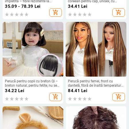
împletită – fibre rezistente la
coreean pentru cap, unisex, cu
căldură, mecanism de construcție
plasă goală, accesorii pentru
35.09 - 78.39
Lei
34.41
Lei
bentiță de păr, primăvara 2025
add_shopping_cart
add_shopping_cart
Perucă pentru copii cu breton Qi –
Perucă pentru femei, front cu
breton natural, pentru fetițe, nu se
dantelă, fibră de înaltă temperatură,
vopsește și nu se face perm
păr lung drept, parte centrală
34.22
Lei
84.41
Lei
add_shopping_cart
add_shopping_cart