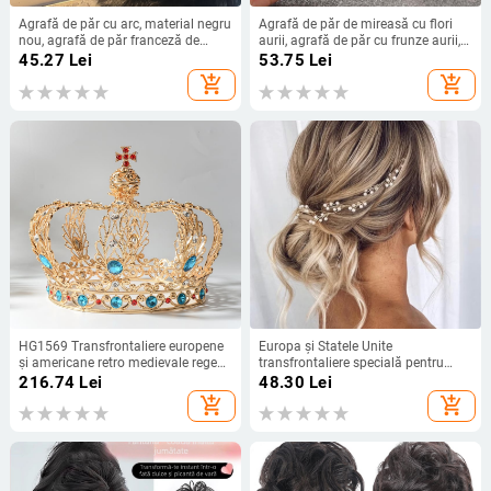
Agrafă de păr cu arc, material negru
Agrafă de păr de mireasă cu flori
nou, agrafă de păr franceză de
aurii, agrafă de păr cu frunze aurii,
înaltă calitate, agrafă de păr cu
mireasă, perlă, accesorii de păr
45.27
Lei
53.75
Lei
bijuterii
pentru mireasă, pălării
add_shopping_cart
add_shopping_cart
transfrontaliere exclusive
HG1569 Transfrontaliere europene
Europa și Statele Unite
și americane retro medievale rege
transfrontaliere specială pentru
Gurus coafură mare coroană
mireasă nuntă lucrată manual cu
216.74
Lei
48.30
Lei
rotundă completă accesorii de păr
perle lanț moale benzi de păr
add_shopping_cart
add_shopping_cart
pentru mireasă high-end sense
coafură producători en-gros