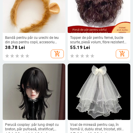
Bandă pentru păr cu urechi de leu
Topper de păr pentru femei, bucle
din pluș pentru copii, accesoriu
scurte, piesă volum, fibre rezistente
drăguț pentru cosplay
la temperaturi înalte, mecanism de
38.78
Lei
55.19
Lei
atașare
add_shopping_cart
add_shopping_cart
Perucă cosplay: păr lung drept cu
Voal de mireasă pentru cap, în
breton, păr pufoasă, stratificat,
formă U, dublu strat, tricotat, stil