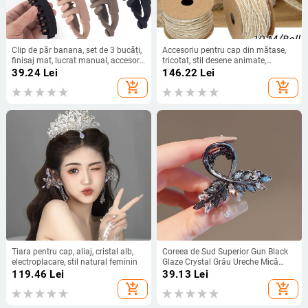
Clip de păr banana, set de 3 bucăți,
Accesoriu pentru cap din mătase,
finisaj mat, lucrat manual, accesorii
tricotat, stil desene animate,
pentru cap pentru femei, stil
prospețime dulce
39.24
Lei
146.22
Lei
proaspăt și dulce
add_shopping_cart
add_shopping_cart
Tiara pentru cap, aliaj, cristal alb,
Coreea de Sud Superior Gun Black
electroplacare, stil natural feminin
Glaze Crystal Grâu Ureche Mică
Clemă de Prindere pentru Femei
119.46
Lei
39.13
Lei
Rafinat Cap Jumătate Leg Hair
add_shopping_cart
add_shopping_cart
Grab Clip Less