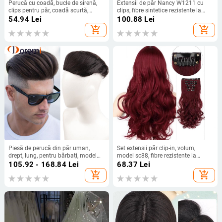
Perucă cu coadă, bucle de sirenă,
Extensii de păr Nancy W1211 cu
clips pentru păr, coadă scurtă,
clips, fibre sintetice rezistente la
coroană înaltă, fir rezistent la
temperatură, volum, pot fi vopsite și
54.94
Lei
100.88
Lei
căldură
permutate
add_shopping_cart
add_shopping_cart
Piesă de perucă din păr uman,
Set extensii păr clip-in, volum,
drept, lung, pentru bărbați, model
model sc88, fibre rezistente la
BF139-BF142
temperatură înaltă, lungime șuviță
105.92 - 168.84
Lei
68.37
Lei
13 cm
add_shopping_cart
add_shopping_cart