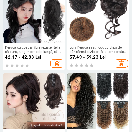
Perucă cu coadă, fibre rezistente la
Lois Perucă în stil coc cu clips de
căldură, lungime medie‑lungă, stil
păr, sârmă rezistentă la temperaturi
natural de tip curs de cascadă cu
înalte, opțiuni de clips: clip mic sau
42.17 - 42.83
Lei
57.49 - 59.23
Lei
bucle, model coadă cascadă, nu
clip mare, nu este compatibilă cu
add_shopping_cart
add_shopping_cart
poate fi vopsită sau îndreptată
vopsirea cu vopsea fierbinte