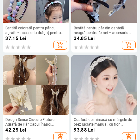
Bentiță colorată pentru păr cu
Bentiță pentru păr din dantelă
agrafe – accesoriu drăguț pentru
neagră pentru femei – accesoriu
fetițe, anti-alunecare
versatil pentru ieșiri, elastic pentru
37.15
Lei
34.85
Lei
păr și agrafe de păr, lucrat manual
add_shopping_cart
add_shopping_cart
Design Sense Ciucure Fluture
Coafură de mireasă cu mărgele de
Agrafă de Păr Capul Înapoi
orez lucrate manual, cu flori
Coreean Elegant Prinde Clip Rechin
răsucite, accesorii de păr pentru
42.25
Lei
93.88
Lei
Clip Internet Celebrity 2021 Nou
mireasă, bijuterii de mireasă
add_shopping_cart
add_shopping_cart