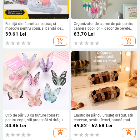
Bentiță din flanel cu iepuraș și
Organizator de clame de păr pentru
morcovi pentru copii, și bandă de
camera copiilor – decor de perete
curățare a feței
pentru afișarea accesoriilor pentru
39.61
Lei
63.70
Lei
păr ale fetițelor
add_shopping_cart
add_shopping_cart
Clip de păr 3D cu fluture colorat
Elastic de păr cu ursuleț drăguț, stil
pentru copii, stil proaspăt și drăguț,
coreean, pentru femei, bandă mai
pentru coc la ceafă, clip Shark
groasă pentru cozi și coc, accesoriu
34.85
Lei
49.82 - 62.58
Lei
de păr durabil
add_shopping_cart
add_shopping_cart