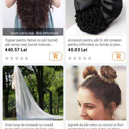
Topper pentru femei cu păr buclat,
Accesorii pentru păr în stil coreean
păr uman real, lucrat manual
pentru infirmiere, cu funda și plasă
complet, volum, model micro-roll
de păr
440.57
Lei
40.03
Lei
reissue block, origine Henan
add_shopping_cart
add_shopping_cart
Voal lung de mireasă cu coadă
Agrafe de păr retro cu ciucuri și flori