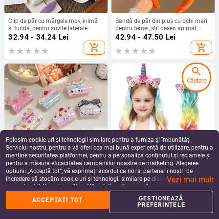
Clip de păr cu mărgele mov, inimă
Bandă de păr din pluș cu ochi mari
și funda, pentru șuvițe laterale
pentru femei, stil desen animat,
accesorii pentru spălarea feței,
32.94 - 34.24
Lei
42.94 - 47.50
Lei
coafare și machiaj, potrivită pentru
add_shopping_cart
add_shopping_cart
toamnă și iarnă
search
Căutare
Folosim cookie-uri și tehnologii similare pentru a furniza și îmbunătăți
Serviciul nostru, pentru a vă oferi cea mai bună experiență de utilizare, pentru a
menține securitatea platformei, pentru a personaliza conținutul și reclamele și
pentru a măsura eficacitatea campaniilor noastre de marketing. Alegerea
Clip de păr acrilic cu design cu
Diademă unicorn cu curcubeu și
opțiunii „Acceptă tot”, vă exprimați acordul ca noi și partenerii noștri de
cățeluș desenat, clip în formă de
urechi de pisică, accesoriu pentru
Vezi mai mult
rechin — accesoriu pentru partea
păr pentru petreceri, lucrat manual
încredere să stocăm cookie-uri și tehnologii similare pe dispozitivul dvs. în
35.05
Lei
65.74 - 83.09
Lei
din spate a capului pentru femei
scopuri publicitare și analitice. Vă puteți gestiona preferințele în orice moment
add_shopping_cart
add_shopping_cart
făcând clic pe „Gestionează preferințele”. Pentru mai multe informații, vă
GESTIONEAZĂ
ACCEPTAȚI TOT
rugăm să consultați
Politica noastră de confidențialitate
.
PREFERINȚELE