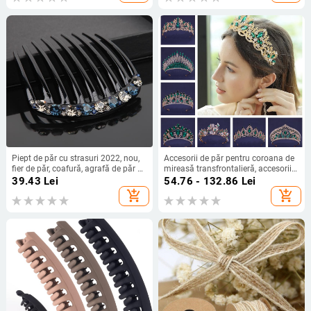
Piept de păr cu strasuri 2022, nou,
Accesorii de păr pentru coroana de
fier de păr, coafură, agrafă de păr pe
mireasă transfrontalieră, accesorii
spatele capului, lumină, breton de
de păr pentru cină de nuntă
39.43
Lei
54.76 - 132.86
Lei
lux, pieptene de păr, accesorii de păr,
europeană și americană, stil baroc
add_shopping_cart
add_shopping_cart
card pentru copii
cu stras, coroană, accesorii de păr