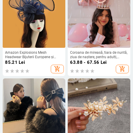
Amazon Explosions Mesh
Coroana de mireasă, tiara de nuntă,
Headwear Bijuterii Europene și
ziua de naștere, pentru adulți,
Americane Curse de Cai Festival
ceremonie de performanță, cea mai
85.21
Lei
63.88 - 67.56
Lei
Topper Coafură de Mireasă Flori
ușoară pentru potrivire, stras acrilic,
add_shopping_cart
add_shopping_cart
Pene Accesorii de Păr
accesoriu de păr, coroana rotundă
luxoasă