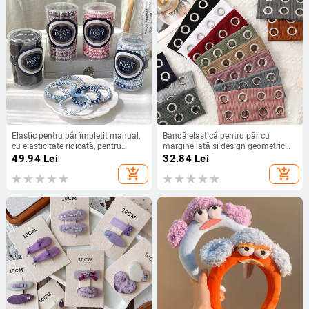
Elastic pentru păr împletit manual,
Bandă elastică pentru păr cu
cu elasticitate ridicată, pentru
margine lată și design geometric
coadă de cal, accesoriu de păr de
perforat, unisex, accesorii sportive
49.94
Lei
32.84
Lei
înaltă calitate
pentru păr, poliester
add_shopping_cart
add_shopping_cart