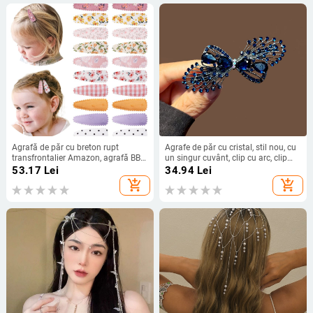
Agrafă de păr cu breton rupt
Agrafe de păr cu cristal, stil nou, cu
transfrontalier Amazon, agrafă BB
un singur cuvânt, clip cu arc, clip
drăguță pentru copii, nu rănește
pentru spate, cap pe jumătate legat,
53.17
Lei
34.94
Lei
părul, agrafă laterală din material
disc, agrafe de păr, agrafe de păr
add_shopping_cart
add_shopping_cart
de înaltă calitate, en-gros
orizontale, accesorii de păr