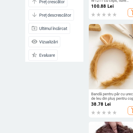
W1211 cu clips, fibre
arrow_upward
Preț crescător
sintetice rezistente la
100.88
Lei
temperatură, volum, pot f
add_s
vopsite și permutate
arrow_downward
Preț descrescător
drive_folder_upload
Ultimul încărcat
visibility
Vizualizări
star_half
Evaluare
arrow_drop_down
Reduceri
Reduceri
Toate produsele
Bandă pentru păr cu urec
de leu din pluș pentru cop
accesoriu drăguț pentru
38.78
Lei
Preț
cosplay
add_s
-
Ștergeți filtrele