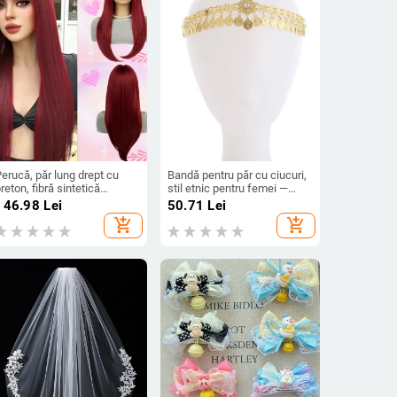
erucă, păr lung drept cu
Bandă pentru păr cu ciucuri,
reton, fibră sintetică
stil etnic pentru femei —
ezistentă la temperaturi,
material: Altul; categorie:
146.98
Lei
50.71
Lei
model G924, breton drept
Accesorii pentru cap;
add_shopping_cart
add_shopping_cart
au înclinat, conferă volum
Toamnă 2024.