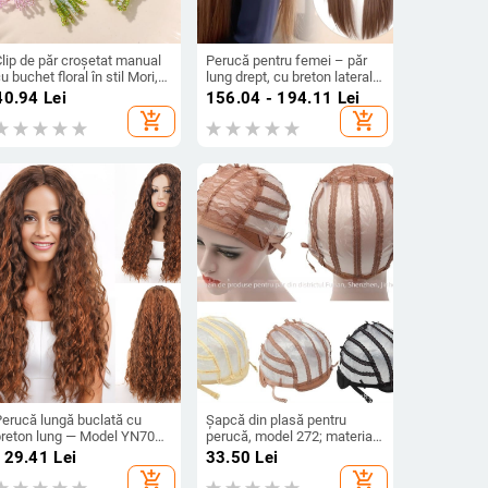
lip de păr croșetat manual
Perucă pentru femei – păr
u buchet floral în stil Mori,
lung drept, cu breton lateral,
ărgele din sticlă, primăvara
stil natural, material: mătase
40.94
Lei
156.04 - 194.11
Lei
2024
proteică, marcă Sassy
add_shopping_cart
add_shopping_cart
Perucă lungă buclată cu
Șapcă din plasă pentru
breton lung — Model YN703,
perucă, model 272; material
ibre sintetice rezistente la
păr: alt; proces: capac din
129.41
Lei
33.50
Lei
temperatură, procesare
plasă pentru perucă; nu este
add_shopping_cart
add_shopping_cart
ecanică, poate fi vopsită și
potrivit pentru vopsire cu