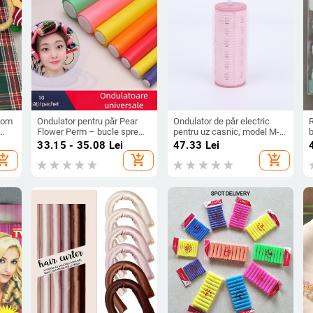
u om
Ondulator pentru păr Pear
Ondulator de păr electric
Flower Perm – bucle spre
pentru uz casnic, model M-
b
ii,
interior, sigur pentru păr,
001, corp din plastic/rășină,
f
33.15 - 35.08
Lei
47.33
Lei
al,
unealtă de styling rezistentă
5V, 1.5W, potrivit pentru
r
hopping_cart
add_shopping_cart
add_shopping_cart
la căldură
adolescenți și adulți