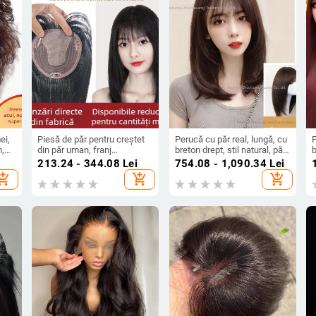
ei,
Piesă de păr pentru creștet
Perucă cu păr real, lungă, cu
P
m,
din păr uman, franj
breton drept, stil natural, păr
b
franțuzesc, capac în formă
uman, poate fi vopsită sau
r
213.24 - 344.08
Lei
754.08 - 1,090.34
Lei
de T, piesă unică, păr lung
îndreptată
hopping_cart
add_shopping_cart
add_shopping_cart
drept, 20–40 cm
s