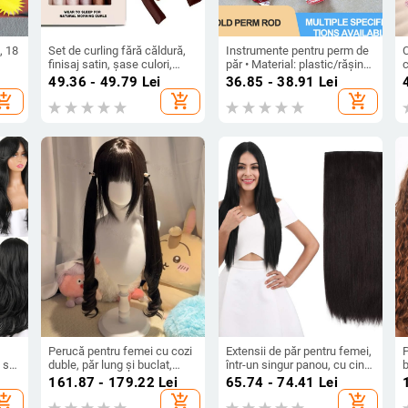
, 18
Set de curling fără căldură,
Instrumente pentru perm de
C
finisaj satin, șase culori,
păr • Material: plastic/rășină
c
șase piese, pentru femei
• Brand: Shunfa • Pentru uz
m
49.36 - 49.79
Lei
36.85 - 38.91
Lei
general
hopping_cart
add_shopping_cart
add_shopping_cart
Perucă pentru femei cu cozi
Extensii de păr pentru femei,
stil
duble, păr lung și buclat,
într-un singur panou, cu cinci
fibre rezistente la
clipsuri, păr lung drept, 60
f
161.87 - 179.22
Lei
65.74 - 74.41
Lei
a
temperatură, Qi bangs,
cm, volum suplimentar, păr
hopping_cart
add_shopping_cart
add_shopping_cart
acoperire de cap Lolita
sintetic realist pentru
m