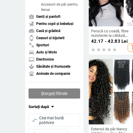
Accesorii de păr pentru
femei
business_center
Genți și pantofi
child_friendly
Pentru copii și bebeluși
weekend
Perucă cu coadă, fibre
Casă și grădină
rezistente la căldură,
watch
Ceasuri și bijuterii
lungime medie‑lungă, stil
42.17 - 42.83
Lei
natural de tip curs de
fitness_center
Sporturi
add_s
cascadă cu bucle, model
directions_car
Auto și Moto
coadă cascadă, nu poate 
vopsită sau îndreptată
laptop
Electronice
spa
Sănătate și frumusețe
pets
Animale de companie
Ștergeți filtrele
arrow_drop_down
Sortați după
Cea mai bună
compare_arrows
potrivire
Extensii de păr Nancy