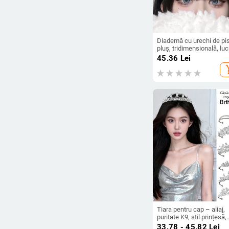
Diademă cu urechi de pis
pluș, tridimensională, luc
manual, stil coreean,
45.36
Lei
accesorii pentru păr
add_s
feminine
Tiara pentru cap – aliaj,
puritate K9, stil prințesă,
electroplating, cristale,
33.78 - 45.82
Lei