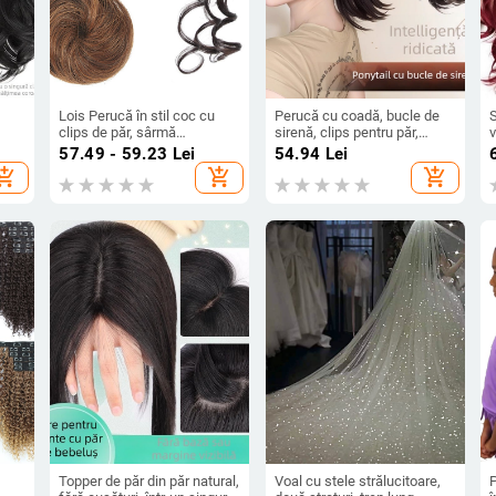
Lois Perucă în stil coc cu
Perucă cu coadă, bucle de
S
clips de păr, sârmă
sirenă, clips pentru păr,
v
rezistentă la temperaturi
coadă scurtă, coroană înaltă,
r
57.49 - 59.23
Lei
54.94
Lei
înalte, opțiuni de clips: clip
fir rezistent la căldură
î
hopping_cart
add_shopping_cart
add_shopping_cart
mic sau clip mare, nu este
fi
compatibilă cu vopsirea cu
vopsea fierbinte
Topper de păr din păr natural,
Voal cu stele strălucitoare,