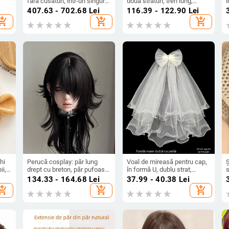
fără cusături, într-un singur
două straturi, tren lung,
î
bloc, complet lucrat manual,
accesoriu pentru păr
407.63 - 702.68
Lei
116.39 - 122.90
Lei
i
oferă volum și acoperire a
mireasă în stil pădure
hopping_cart
add_shopping_cart
add_shopping_cart
părului alb, breton drept sau
înclinat
hi
Perucă cosplay: păr lung
Voal de mireasă pentru cap,
Ș
ii,
drept cu breton, păr pufoasă,
în formă U, dublu strat,
s
stratificat, perucă completă,
tricotat, stil feeric, pentru
u
134.33 - 164.68
Lei
37.99 - 40.38
Lei
simulare 2D cosplay, fibre
ședința foto de nuntă
a
hopping_cart
add_shopping_cart
add_shopping_cart
rezistente la temperaturi
înalte