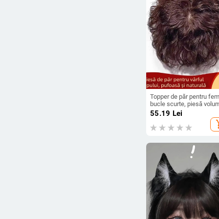
Topper de păr pentru fem
bucle scurte, piesă volu
fibre rezistente la
55.19
Lei
temperaturi înalte,
add_s
mecanism de atașare