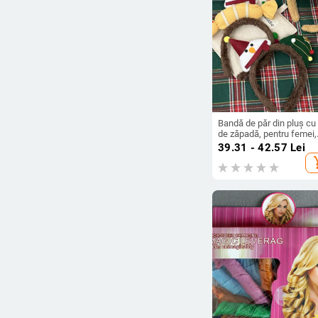
Bandă de păr din pluș c
de zăpadă, pentru femei,
accesoriu pentru fotograf
39.31 - 42.57
Lei
stil cartoon, lucrată manu
add_s
fără inserții