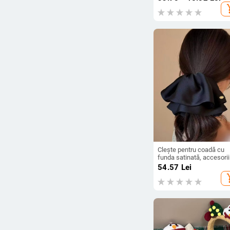
personalizabilă
add_s
Clește pentru coadă cu
funda satinată, accesorii
păr din material, lucrat
54.57
Lei
manual, pentru femei,
add_s
colecție vară 2025