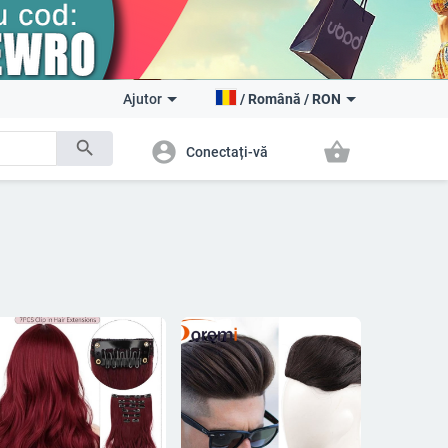
Ajutor
/
Română
/
RON
search
account_circle
shopping_basket
Conectați-vă