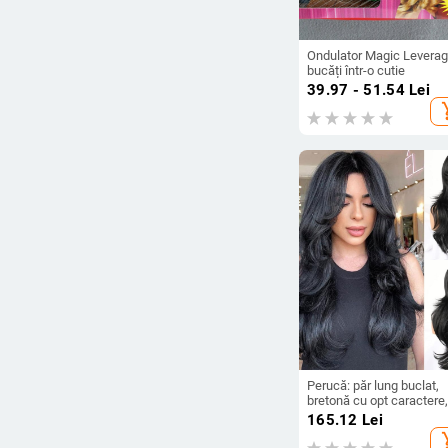
Ondulator Magic Leverag
bucăți într-o cutie
39.97 - 51.54
Lei
add_s
Perucă: păr lung buclat,
bretonă cu opt caractere, 
cu valuri mari, mai multe
165.12
Lei
niveluri, fibre rezistente l
add_s
temperatură