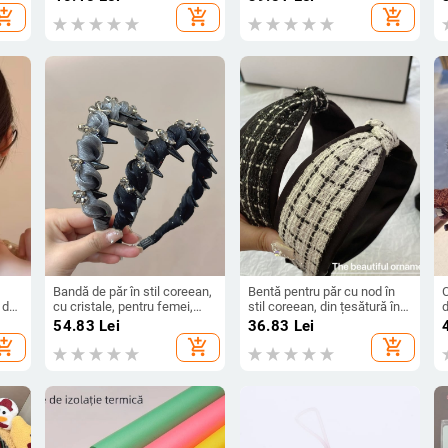
cremos-dulce
2022
m
hopping_cart
add_shopping_cart
add_shopping_cart
S
Bandă de păr în stil coreean,
Bentă pentru păr cu nod în
C
 de
cu cristale, pentru femei,
stil coreean, din țesătură în
d
lucrată manual, material
carouri, realizată manual,
p
54.83
Lei
36.83
Lei
plastică/rășină, primăvara
accesorii pentru femei,
hopping_cart
add_shopping_cart
add_shopping_cart
2025
colecția toamnă–iarna 2024