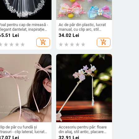
oal pentru cap de mireasă -
Ac de păr din plastic, lucrat
legant dantelat, inspirație
manual, cu clip arc, stil
intage; Material: Țesătură;
coreean pentru copii, motiv
65.51
Lei
34.02
Lei
til: Elegant, feminin;
unicorn
add_shopping_cart
add_shopping_cart
An/Sezon: Vară 2024
lip de păr cu fundă și
Accesoriu pentru păr: floare
trasuri - clip lateral, lucrat
din aliaj, stil antic, placare
manual, pentru femei (Lucrat
electrolitică, Branches
37.07
Lei
32.91
Lei