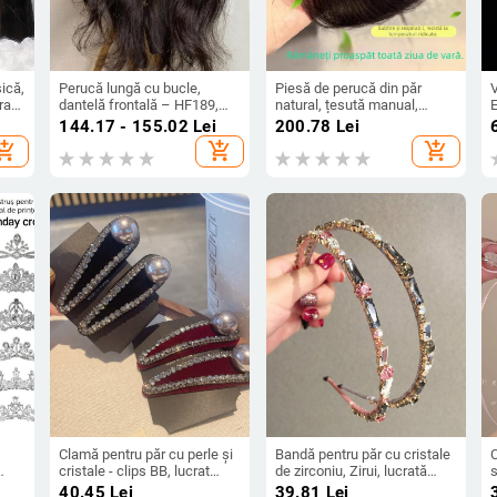
ică,
Perucă lungă cu bucle,
Piesă de perucă din păr
V
rată
dantelă frontală – HF189,
natural, țesută manual,
E
fibră la temperaturi înalte,
breton în formă de opt
v
144.17 - 155.02
Lei
200.78
Lei
aspect natural, stil exotic
(lanugo) pentru acoperirea
S
hopping_cart
add_shopping_cart
add_shopping_cart
liniei părului; invizibil, natural,
ușor și respirabil (Material:
păr natural; Proces: țesut
manual; Breton: opt;
Vopsire/coafare permisă;
Tip păr: drept)
Clamă pentru păr cu perle și
Bandă pentru păr cu cristale
C
cristale - clips BB, lucrat
de zirconiu, Zirui, lucrată
s
manual, materiale mixte, stil
manual, stil coreean, iarnă
40.45
Lei
39.81
Lei