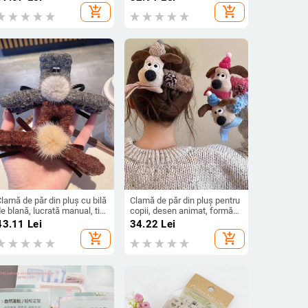
anual; Clip lateral; Stil mic;
add_shopping_cart
add_shopping_cart
trasuri)
lamă de păr din pluș cu bilă
Clamă de păr din pluș pentru
e blană, lucrată manual, tip
copii, desen animat, formă
rindere gripper, stil retro,
de fundă, lucrată manual,
43.11
Lei
34.22
Lei
pentru femei
clip de păr tip cioc de rață
add_shopping_cart
add_shopping_cart