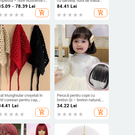
mpletită – fibre rezistente la
cu dantelă, fibră de înaltă
căldură, mecanism de
temperatură, păr lung drept,
35.09 - 78.39
Lei
84.41
Lei
construcție
parte centrală
add_shopping_cart
add_shopping_cart
al triunghiular croșetat în
Perucă pentru copii cu
til coreean pentru cap,
breton Qi – breton natural,
nisex, cu plasă goală,
pentru fetițe, nu se vopsește
34.41
Lei
34.22
Lei
ccesorii pentru bentiță de
și nu se face perm
add_shopping_cart
add_shopping_cart
păr, primăvara 2025