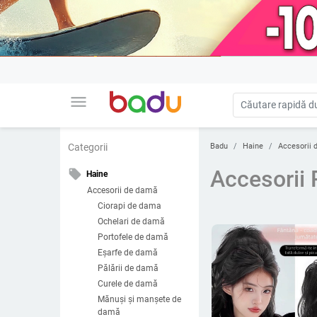
menu
Badu
Haine
Accesorii 
Categorii
Accesorii 
local_offer
Haine
Accesorii de damă
Ciorapi de dama
Ochelari de damă
Portofele de damă
Eșarfe de damă
Pălării de damă
Curele de damă
Mănuși și manșete de
damă