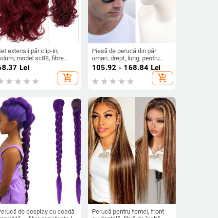
et extensii păr clip-in,
Piesă de perucă din păr
olum, model sc88, fibre
uman, drept, lung, pentru
ezistente la temperatură
bărbați, model BF139-BF142
68.37
Lei
105.92 - 168.84
Lei
naltă, lungime șuviță 13 cm
add_shopping_cart
add_shopping_cart
Perucă de cosplay cu coadă
Perucă pentru femei, front