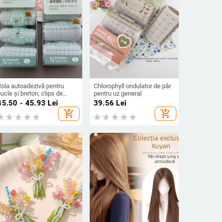
Rola autoadezivă pentru
Chlorophyll ondulator de păr
ucle și breton, clips de
pentru uz general
ixare pentru styling la
45.50 - 45.93
Lei
39.56
Lei
ădăcini și volum
add_shopping_cart
add_shopping_cart