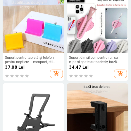
Suport pentru tabletă și telefon
Suport din silicon pentru ruj, cu
pentru noptiere – compact, stil
clips și spate autoadeziv, bază
universal, material plastic,
pentru telefon și tabletă
37.08
Lei
34.47
Lei
personalizare disponibilă
add_shopping_cart
add_shopping_cart