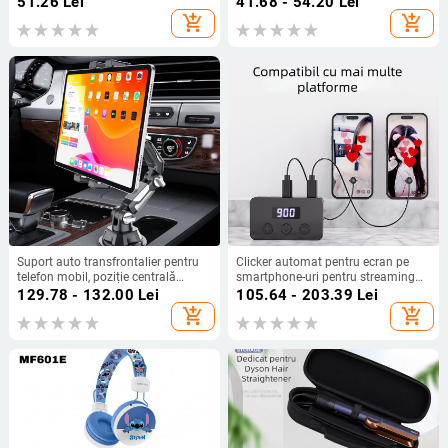
51.26
Lei
41.68 - 54.20
Lei
conectare externă, model p01
add_shopping_cart
add_shopping_cart
Suport auto transfrontalier pentru
Clicker automat pentru ecran pe
telefon mobil, poziție centrală
smartphone-uri pentru streaming
pentru pahar cu apă, suport
live — gadget silențios cu inimă
129.78 - 132.00
Lei
105.64 - 203.39
Lei
universal pentru tabletă de
roșie
add_shopping_cart
add_shopping_cart
navigație, suport pentru scaunul
pasagerului din spate și din față