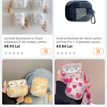
Carcasă de protecție cu floare
Husă protectoare din denim pentru
sclipitoare, în stil coreean, pentru
AirPods Pro 1–4 generații, carcasă
AirPods Pro (generația 3, 4) și
rigidă, lucrată manual
48.95
Lei
60.86
Lei
AirPods Pro (generația 2)
add_shopping_cart
add_shopping_cart