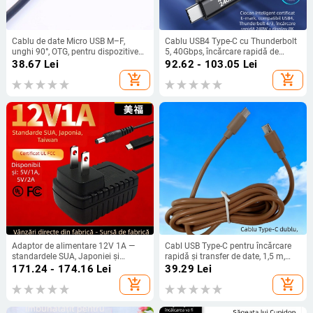
Cablu de date Micro USB M–F,
Cablu USB4 Type-C cu Thunderbolt
unghi 90°, OTG, pentru dispozitive
5, 40Gbps, încărcare rapidă de
Android, PVC, retractabil
240W
38.67
Lei
92.62 - 103.05
Lei
add_shopping_cart
add_shopping_cart
Adaptor de alimentare 12V 1A —
Cabl USB Type-C pentru încărcare
standardele SUA, Japoniei și
rapidă și transfer de date, 1,5 m,
Taiwanului; încărcător pentru
universal pentru telefoane și
171.24 - 174.16
Lei
39.29
Lei
dispozitive de manichiură și
tablete; potrivit pentru lămpi de
add_shopping_cart
add_shopping_cart
înfrumusețare, masaj, aparat mic
birou și dispozitive de aromaterapie
pentru uz casnic