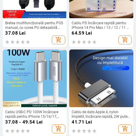
Bretea multifuncțională pentru POS
Cablu PD încărcare rapidă pentru
manual, cu curea PU detașabilă
iPhone 14 Pro Max / 13 / 12 / 11 și
pentru încheietură, PDA portabil cu
tablete — Material: TPE, Conector
37.08
Lei
64.59
Lei
mâner din piele
unic
add_shopping_cart
add_shopping_cart
Cablu USB-C PD 100W încărcare
Cablu de date Apple 4, nylon
rapidă pentru iPhone 15/16/17,
împletit, încărcare rapidă, 2W putere
Huawei, Honor și Vivo tabletă
maximă, cablu cu un singur
37.08 - 49.54
Lei
41.71
Lei
conector
add_shopping_cart
add_shopping_cart