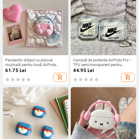
Pandantiv drăguț cu pisicuă
Carcasă de protecție AirPods Pro –
muzicală pentru husă AirPods
TPU semi-transparent pentru
(silicon; stil desen animat;
generațiile 1, 2 și 3
61.75
Lei
44.95
Lei
imprimeu; personalizare
add_shopping_cart
add_shopping_cart
disponibilă)