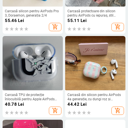
Carcasă silicon pentru AirPods Pro
Carcasă protectoare din silicon
3, Doraemon, generația 2/4
pentru AirPods cu iepuraș, stil
desene animate, turnare prin
55.46
Lei
55.11
Lei
injecție, compatibil cu Apple
add_shopping_cart
add_shopping_cart
AirPods și alte modele
Carcasă TPU de protecție
Carcasă din silicon pentru AirPods
înlocuibilă pentru Apple AirPods
4a generație, cu dungi roz și
Pro 2 și AirPods 4
albastre și stele, compatibilă cu
40.78
Lei
44.42
Lei
AirPods Pro 2/3 generație
add_shopping_cart
add_shopping_cart