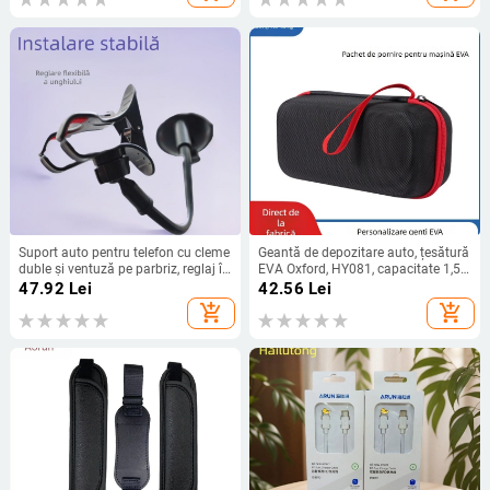
Suport auto pentru telefon cu cleme
Geantă de depozitare auto, țesătură
duble și ventuză pe parbriz, reglaj în
EVA Oxford, HY081, capacitate 1,5
unghiuri multiple
kg, cusătură, personalizare
47.92
Lei
42.56
Lei
disponibilă
add_shopping_cart
add_shopping_cart