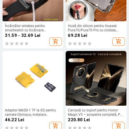
Încărcător wireless pentru
Husă din silicon pentru Huawei
smartwatch cu încărcare
Pura70/Pura70 Pro cu cristale,
magnetică, Protocol adaptiv, 0,5 A,
transparentă, estetică, suport
31.59 - 32.69
Lei
69.28
Lei
3 W
încorporat și disipare a căldurii
add_shopping_cart
add_shopping_cart
Adaptor MASD-1 TF la XD pentru
Carcasă cu suport pentru Honor
camere Olympus, instalare
Magic V5 – acoperire completă, PC
încorporată, suport TF, garanție 1
mat, anti-cădere, anti-amprente
46.22
Lei
220.80
Lei
an, OEM disponibil, cu logo
add_shopping_cart
add_shopping_cart
imprimat