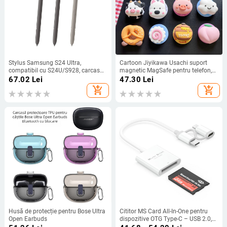
Stylus Samsung S24 Ultra,
Cartoon Jiyikawa Usachi suport
compatibil cu S24U/S928, carcasă
magnetic MagSafe pentru telefon,
din plastic
suport din silicon extensibil și inel
67.02
Lei
47.30
Lei
de prindere
add_shopping_cart
add_shopping_cart
Husă de protecție pentru Bose Ultra
Cititor MS Card All-In-One pentru
Open Earbuds
dispozitive OTG Type-C – USB 2.0,
acceptă MS Pro și alte carduri,