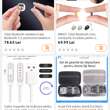
Căști Bluetooth wireless in-ear,
MINI21 Căști Bluetooth mini,
Bluetooth 5.3, autonomie baterie 4–
compacte, invizibile, pentru o
8 ore, rază de 10 m, reducere a
ureche în alergare și sport, sunet de
78.63
Lei
69.99
Lei
zgomotului, latență scăzută pentru
înaltă calitate, model 2025
add_shopping_cart
add_shopping_cart
gaming
Cablu magnetic de încărcare pentru
Husă EVA pentru dronă DJI Neo2 -