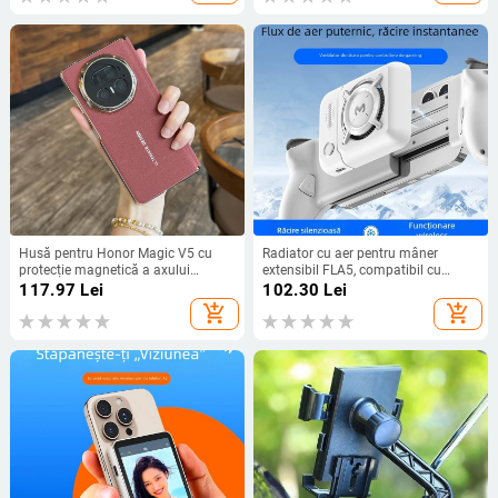
Husă pentru Honor Magic V5 cu
Radiator cu aer pentru mâner
protecție magnetică a axului
extensibil FLA5, compatibil cu
central, acoperire completă a
mânerul S2/S3, reglaj în trei trepte,
117.97
Lei
102.30
Lei
obiectivului, piele naturală,
4W, corp din PC, interfață Type-C,
add_shopping_cart
add_shopping_cart
electroplacare, protecție anti-cădere
greutate 68.5 g