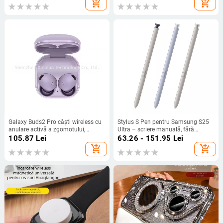
add_shopping_cart
add_shopping_cart
Decorativ)
Galaxy Buds2 Pro căști wireless cu
Stylus S Pen pentru Samsung S25
anulare activă a zgomotului,
Ultra – scriere manuală, fără
carcasă din plasă metalică R510
Bluetooth
105.87
Lei
63.26 - 151.95
Lei
add_shopping_cart
add_shopping_cart