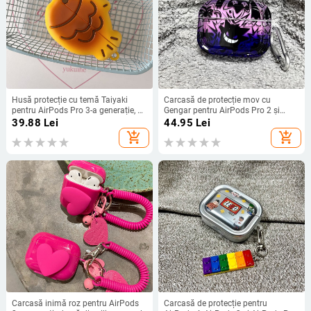
Husă protecție cu temă Taiyaki
Carcasă de protecție mov cu
pentru AirPods Pro 3-a generație, 4-
Gengar pentru AirPods Pro 2 și
a generație și Pro 2-a generație,
AirPods 4, compatibilă cu Apple 1.
39.88
Lei
44.95
Lei
husă moale pentru căști Bluetooth
Gen și 2. Gen
add_shopping_cart
add_shopping_cart
Apple
Carcasă inimă roz pentru AirPods
Carcasă de protecție pentru