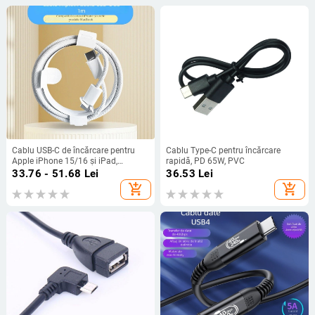
Cablu USB-C de încărcare pentru
Cablu Type-C pentru încărcare
Apple iPhone 15/16 și iPad,
rapidă, PD 65W, PVC
încărcare rapidă 60W/100W, cablu
33.76 - 51.68
Lei
36.53
Lei
împletit
add_shopping_cart
add_shopping_cart