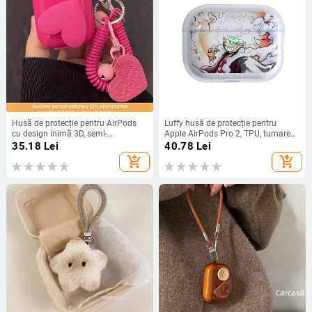
Husă de protecție pentru AirPods
Luffy husă de protecție pentru
cu design inimă 3D, semi-
Apple AirPods Pro 2, TPU, turnare
transparentă, TPU, fabricată prin
prin injecție, stil General
35.18
Lei
40.78
Lei
injecție, compatibilă cu AirPods 1/2,
add_shopping_cart
add_shopping_cart
AirPods Pro și AirPods 3.