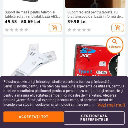
Suport de masă pentru telefon și
Suport reglabil pentru tabletă, cu
tabletă, rotativ și pliabil, bază ABS,
braț telescopic și bază în formă de I
model k323
din ABS
49.58 - 50.69
Lei
89.98
Lei
add_shopping_cart
add_shopping_cart
search
Căutare
Folosim cookie-uri și tehnologii similare pentru a furniza și îmbunătăți
Serviciul nostru, pentru a vă oferi cea mai bună experiență de utilizare, pentru a
menține securitatea platformei, pentru a personaliza conținutul și reclamele și
pentru a măsura eficacitatea campaniilor noastre de marketing. Alegerea
Cititor OTG USB pentru carduri –
DSLR SD/CF adaptor card –
opțiunii „Acceptă tot”, vă exprimați acordul ca noi și partenerii noștri de
suport CF/SD/SDHC/TF; interfață
interfață USB 1.1, suport SD și TF,
Vezi mai mult
USB 2.0; compatibil cu dispozitive
OEM disponibil, personalizare
încredere să stocăm cookie-uri și tehnologii similare pe dispozitivul dvs. în
168.31
Lei
140.34
Lei
Apple, Huawei și Android; greutate
disponibilă
scopuri publicitare și analitice. Vă puteți gestiona preferințele în orice moment
add_shopping_cart
add_shopping_cart
14,8 g
făcând clic pe „Gestionează preferințele”. Pentru mai multe informații, vă
GESTIONEAZĂ
ACCEPTAȚI TOT
rugăm să consultați
Politica noastră de confidențialitate
.
PREFERINȚELE