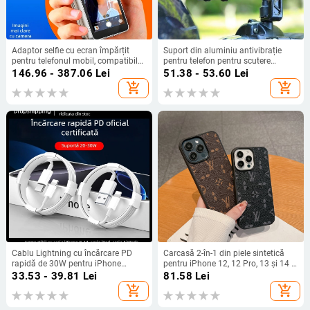
Adaptor selfie cu ecran împărțit
Suport din aluminiu antivibrație
pentru telefonul mobil, compatibil
pentru telefon pentru scutere
cu camera din spate iPhone și
electrice, motociclete și biciclete —
146.96 - 387.06
Lei
51.38 - 53.60
Lei
display MagSafe, X40 model,
montură externă snap-on
add_shopping_cart
add_shopping_cart
Bluetooth 4.0, Plastic, 100 g
Cablu Lightning cu încărcare PD
Carcasă 2-în-1 din piele sintetică
rapidă de 30W pentru iPhone
pentru iPhone 12, 12 Pro, 13 și 14 —
14/13/12/XS Max și iPhone 8/7/6
protecție la șocuri, disipare a
33.53 - 39.81
Lei
81.58
Lei
căldurii, rezistență la uzură,
add_shopping_cart
add_shopping_cart
protecție la căderi, anti-amprentă