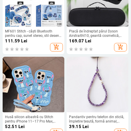
MF601 Stitch - căști Bluetooth
Placă de îndreptat părul Dyson
pentru cap, sunet stereo, stil desen
Airstraitht10, geantă cosmetică,
animat
anti-cădere și anti-presiune, placă
111.59
Lei
169.07
Lei
de îndreptat părul portabilă Dyson
add_shopping_cart
add_shopping_cart
cu fermoar
Husă silicon albastră cu Stitch
Pandantiv pentru telefon din sticlă,
pentru iPhone 11–17 Pro Max,
împletire țesută, formă animal,
design cu margine curbată și
decorativ (Material: Sticlă; Împletire:
52.51
Lei
39.15
Lei
protecție anti-cădere
Țesut; Formă: Animal; Funcție: