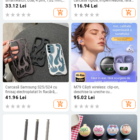
smartwatch, USB, 4 pini, 7,62 mm,
carcasă rigidă, impermeabilă, fără
linie de date
curea, de mână, cusută
33.12
Lei
116.94
Lei
add_shopping_cart
add_shopping_cart
Carcasă Samsung S25/S24 cu
M79 Căști wireless: clip-on,
finisaj electroplatat în flacără,
deschise la ureche cu
design decupat, compatibilă cu
conductivitate osoasă, complet fără
41.96
Lei
95.02
Lei
A26/A36/A56 și A54/A55
fir, Bluetooth 5.4, IPX6, autonomie
add_shopping_cart
add_shopping_cart
până la 4 ore