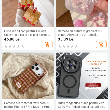
Husă din silicon pentru AirPods
Carcasă cu fluture în gradient 3D
Generația a II-a și a III-a și AirPods
pentru AirPods Pro 2 — husă
Pro 2 – design creativ în stil
Bluetooth pentru căști, design
46.00
Lei
35.39
Lei
cartoon
drăguț, compatibilă cu AirPods
add_shopping_cart
add_shopping_cart
1/2/3 generație
Carcasă din material textil carouri
Husă magnetică dublă pentru Vivo
pentru iPhone 17 Pro Max, 16 Pro,
X300 Pro, finisaj mat și textură de