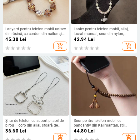
Lanyard pentru telefon mobil unisex
Lanier pentru telefon mobil, aliaj,
din rășină, cu cordon din nailon și
lucrat manual, șnur din nylon,
cataramă metalică
cataramă metalică, stil feminin
45.38
Lei
42.94
Lei
add_shopping_cart
add_shopping_cart
Șnur de telefon cu suport pliabil de
Șnur pentru telefon mobil cu
birou – corp din aliaj, sfoară de
pandantiv din Kalimantan, stil
nailon, cataramă metalică,
chinezesc retro, design creativ,
36.60
Lei
44.80
Lei
pandantiv metalic cu personaje de
funcție Flash
add_shopping_cart
add_shopping_cart
desene animate