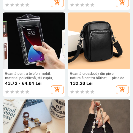
rezistență la uzură, protecție la
ecranul tactil pentru telefoane
add_shopping_cart
add_shopping_cart
cădere
mobile
Geantă pentru telefon mobil,
Geantă crossbody din piele
material polietilenă, stil cuplu,
naturală pentru bărbați — piele de
execuție de bază
vițel din primul strat, fermoar, formă
43.72 - 64.04
Lei
132.20
Lei
verticală pătrată, stil business
add_shopping_cart
add_shopping_cart
pentru telefon mobil