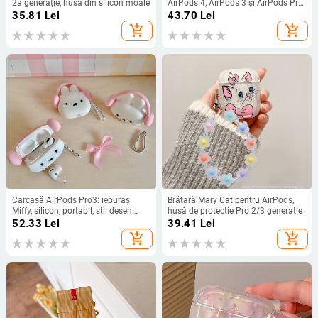
2a generație, husă din silicon moale
AirPods 4, AirPods 3 și AirPods Pro
2, căști Bluetooth
35.81
Lei
43.70
Lei
add_shopping_cart
add_shopping_cart
Carcasă AirPods Pro3: iepuraș
Brățară Mary Cat pentru AirPods,
Miffy, silicon, portabil, stil desen
husă de protecție Pro 2/3 generație
animat (Brand Ultron; Material
52.33
Lei
39.41
Lei
silicon; Compatibil cu Apple; Stil
add_shopping_cart
add_shopping_cart
portabil; Turnare prin injecție)