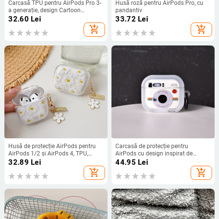
Carcasă TPU pentru AirPods Pro 3-
Husă roză pentru AirPods Pro, cu
a generație, design Cartoon
pandantiv
Cheesecake, cadru foto gravat
32.60
Lei
33.72
Lei
add_shopping_cart
add_shopping_cart
Husă de protecție AirPods pentru
Carcasă de protecție pentru
AirPods 1/2 și AirPods 4, TPU,
AirPods cu design inspirat de
pandantiv, imprint, personalizabil
Polaroid, compatibilă cu AirPods
32.89
Lei
44.95
Lei
1–4 generații, stil minimalist
add_shopping_cart
add_shopping_cart