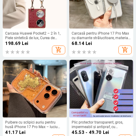
Carcasa Huawei Pocket2 – 2 în 1,
Carcasă pentru iPhone 17 Pro Max
Piele sintetică de lux, Curea de
cu diamante strălucitoare, material
încheietură, Anti-cădere, Anti-uzură
PC, nu îngălbeneste, prindere
198.69
Lei
68.14
Lei
magnetică, protecție anti-cădere
add_shopping_cart
add_shopping_cart
Pulbere cu sclipici auriu pentru
Plic protector transparent, gros,
husă iPhone 17 Pro Max – luciu
impermeabil și antipraf, cu
transparent cu rășină epoxidică,
închidere auto, compatibil cu
41.17
Lei
45.53 - 49.70
Lei