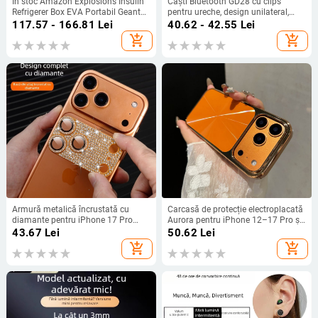
În stoc Amazon Explosions Insulin
Căști Bluetooth GD28 cu clips
Refrigerer Box EVA Portabil Geantă
pentru ureche, design unilateral,
frigider pentru exterior cu
pentru afaceri și sport
117.57 - 166.81
Lei
40.62 - 42.55
Lei
termometru Sac de gheață
add_shopping_cart
add_shopping_cart
Conservare la rece
Armură metalică încrustată cu
Carcasă de protecție electroplacată
diamante pentru iPhone 17 Pro
Aurora pentru iPhone 12–17 Pro și
Max — folie de obiectiv integrată,
Pro Max, acoperire completă, anti-
43.67
Lei
50.62
Lei
protecție a camerei din spate, HD,
șoc
add_shopping_cart
add_shopping_cart
rezistentă la explozii, praf