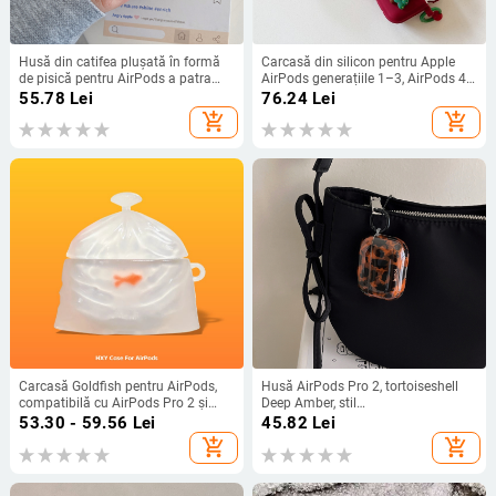
Husă din catifea plușată în formă
Carcasă din silicon pentru Apple
de pisică pentru AirPods a patra
AirPods generațiile 1–3, AirPods 4
generație — carcasă moale, stil
și AirPods Pro 2
55.78
Lei
76.24
Lei
desen animat
add_shopping_cart
add_shopping_cart
Carcasă Goldfish pentru AirPods,
Husă AirPods Pro 2, tortoiseshell
compatibilă cu AirPods Pro 2 și
Deep Amber, stil
AirPods generația a 3-a, versiune cu
European/American, TPU,
53.30 - 59.56
Lei
45.82
Lei
reducere a zgomotului
embossing, pandantiv de a doua
add_shopping_cart
add_shopping_cart
generație