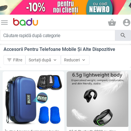
menu
shopping_basket
account_circle
search
Accesorii Pentru Telefoane Mobile Și Alte Dispozitive
filter_list
keyboard_arrow_down
keyboard_arrow_down
Filtre
Sortați după
Reduceri