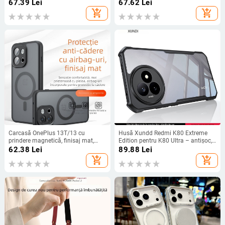
15/14 și 13
piele (V70FE)
67.39
Lei
67.62
Lei
add_shopping_cart
add_shopping_cart
Carcasă OnePlus 13T/13 cu
Husă Xundd Redmi K80 Extreme
prindere magnetică, finisaj mat,
Edition pentru K80 Ultra – antișoc,
protecție antișoc cu airbag
anti-derapare, disipare a căldurii,
62.38
Lei
89.88
Lei
rezistentă la uzură
add_shopping_cart
add_shopping_cart