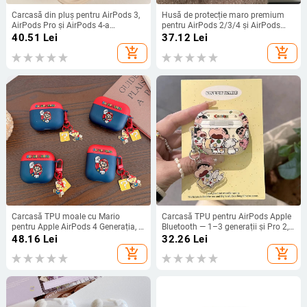
Carcasă din pluș pentru AirPods 3,
Husă de protecție maro premium
AirPods Pro și AirPods 4-a
pentru AirPods 2/3/4 și AirPods
generație – husă Bluetooth pentru
Pro
40.51
Lei
37.12
Lei
căști, stil desen animat
add_shopping_cart
add_shopping_cart
Carcasă TPU moale cu Mario
Carcasă TPU pentru AirPods Apple
pentru Apple AirPods 4 Generația, 2
Bluetooth — 1–3 generații și Pro 2,
Generația, 3 Generația și AirPods
design drăguț și creativ
48.16
Lei
32.26
Lei
Pro 2
add_shopping_cart
add_shopping_cart