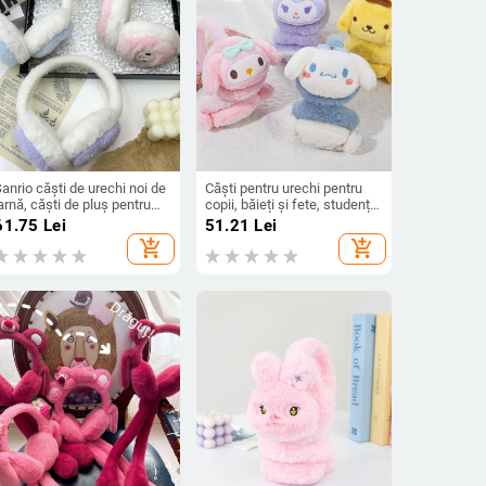
anrio căști de urechi noi de
Căști pentru urechi pentru
arnă, căști de pluș pentru
copii, băieți și fete, studenți,
ărbați, fete, călărețe,
calde, antigel, pentru urechi,
61.75
Lei
51.21
Lei
răguțe, rezistente la vânt,
toamna și iarna, noi Kulomi,
add_shopping_cart
add_shopping_cart
rechi calde, antigel
reglabile, încălzire pentru
urechi, capace pentru urechi