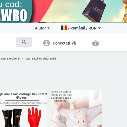
Ajutor
/
Română
/
RON
search
account_circle
shopping_basket
Conectați-vă
i supraveghere
Lucrează în siguranță