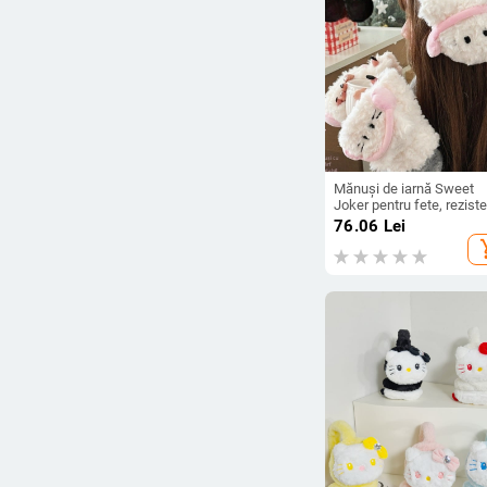
Mănuși de iarnă Sweet
Joker pentru fete, rezist
la frig, costum de ciclis
76.06
Lei
cald, rezistent la vânt,
add_s
tăieturi pe jumătate de
deget, bijuterii drăguțe