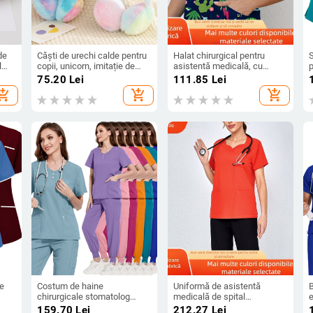
de
Căști de urechi calde pentru
Halat chirurgical pentru
S
l
copii, unicorn, imitație de
asistentă medicală, cu
iepure, iarnă rece, căști de
mânecă scurtă, elastic, cu
d
75.20
Lei
111.85
Lei
urechi retractabile, en-gros
uscare rapidă, pentru
hopping_cart
add_shopping_cart
add_shopping_cart
spălarea manuală a hainelor,
d
le
stil imprimat, cu mânecă
s
scurtă, pentru bărbați și
d
femei
te
Costum de haine
Uniformă de asistentă
B
chirurgicale stomatolog
medicală de spital
e
tru
surogat transfrontalier, haine
stomatologică, pantaloni cu
B
159.70
Lei
212.27
Lei