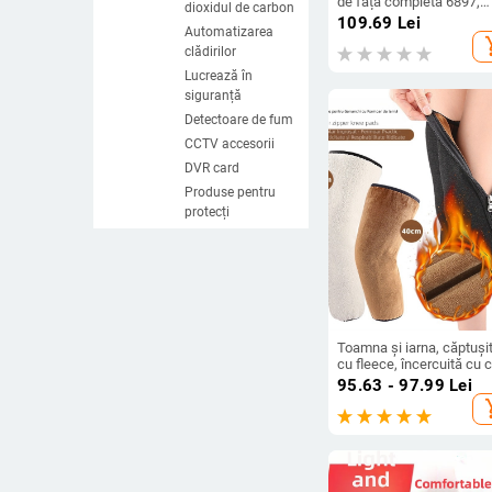
de față completă 6897,
dioxidul de carbon
compatibil cu masca de 
109.69
Lei
Automatizarea
3M 6800
add_s
clădirilor
Lucrează în
siguranță
Detectoare de fum
CCTV accesorii
DVR card
Produse pentru
protecți
Control pentru
acces
Dispozitive și
echipamente
penru siguranța
rutieră
Toamna și iarna, căptuși
cu fleece, încercuită cu 
Cabluri și
complet, imitație de oaie,
95.63 - 97.99
Lei
transmisii
catifea, dublu îngroșată,
add_s
IoT Dispozitiv
genunchiere calde,
genunchiere cu fermoar
Detectoare de
metale
Truse pentru