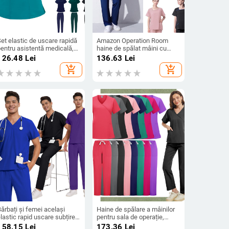
et elastic de uscare rapidă
Amazon Operation Room
pentru asistentă medicală,
haine de spălat mâini cu
entist oral, spital de
mânecă scurtă femeii haine
126.48
Lei
136.63
Lei
animale de companie, salon
de lucru pentru gestionarea
add_shopping_cart
add_shopping_cart
e înfrumusețare, vară,
pielii haine de asistentă
ubțire, spălat manual, haine
medicală cosmeticiană
e lucru
haine de lucru de izolare
ărbați și femei același
Haine de spălare a mâinilor
lastic rapid uscare subțire
pentru sala de operație,
asic drept pantaloni Salon
haine de lucru subțiri pentru
158.15
Lei
173.36
Lei