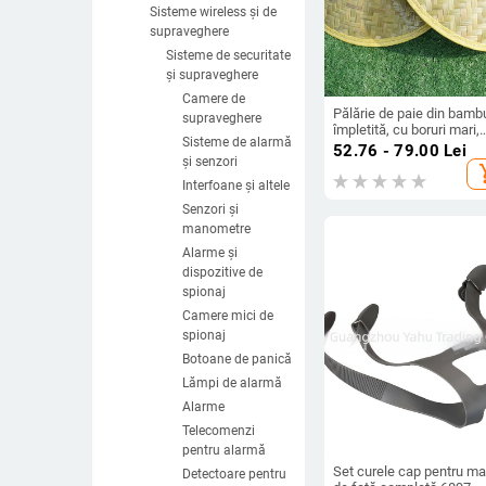
Sisteme wireless și de
supraveghere
Sisteme de securitate
și supraveghere
Camere de
Pălărie de paie din bamb
supraveghere
împletită, cu boruri mari,
Sisteme de alarmă
protecție solară, recuzită
52.76 - 79.00
Lei
pentru dans, imprimare l
și senzori
add_s
Interfoane și altele
Senzori și
manometre
Alarme și
dispozitive de
spionaj
Camere mici de
spionaj
Botoane de panică
Lămpi de alarmă
Alarme
Telecomenzi
pentru alarmă
Set curele cap pentru m
Detectoare pentru