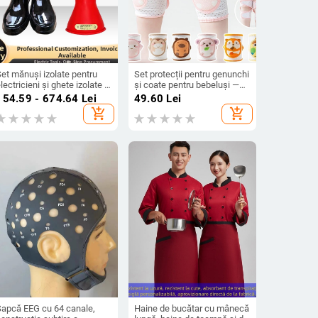
et mănuși izolate pentru
Set protecții pentru genunchi
lectricieni și ghete izolate –
și coate pentru bebeluși —
auciuc, izolație pentru
anti-cădere, reglabil, plasă
154.59 - 674.64
Lei
49.60
Lei
ucrări electrice
ușoară de vară, pentru târâre
add_shopping_cart
add_shopping_cart
și învățarea să meargă
Șapcă EEG cu 64 canale,
Haine de bucătar cu mânecă