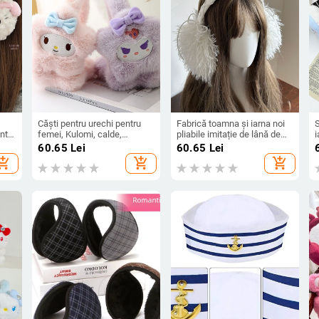
Căști pentru urechi pentru
Fabrică toamna și iarna noi
S
ente
femei, Kulomi, calde,
pliabile imitație de lână de
i
m
pliabile, de iarnă, pentru
plajă mărită caldă căști de
b
60.65
Lei
60.65
Lei
copii, anti-îngheț, încălzirea
protecție pentru urechi la
d
hopping_cart
add_shopping_cart
add_shopping_cart
urechilor, protecție pentru
modă cool Y2K punk nișă
u
urechi pentru studenți
pungi pentru urechi