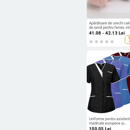
arrow_drop_down
Reduceri
Reduceri
Apărătoare de urechi cal
de iarnă pentru femei, sti
coreean, drăguț, pentru
Toate produsele
41.08 - 42.13
Lei
studenți, protecție pentru
add_s
urechi de iarnă, căști de
pluș, anti-îngheț, nepliabi
Preț
-
Ștergeți filtrele
Uniforme pentru asisten
medicale europene și
americane, Uniforme pen
100.05
Lei