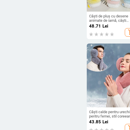
Căști de pluș cu desene
animate de iarnă, căști
îngroșate, ieși în călători
48.71
Lei
căști rezistente la vânt,
add_s
drăguț, care acoperă
urechile, artefact
Căști calde pentru urechi
pentru femei, stil coreea
iarnă, la modă, de pluș,
43.85
Lei
drăguț, simplu, în aer liber
add_s
călărie, îngroșat, rezisten