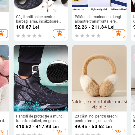
Căști antifonice pentru
Pălărie de marinar cu dungi
bărbați iarna, încălzitoare
albastre transfrontaliere
u
e,
pentru urechi purtate pe
Amazon, cu vârf rotund, fără
u
100.87
Lei
52.26 - 211.84
Lei
spate pentru ciclism, calde
boruri, bleumarin, pentru
hopping_cart
add_shopping_cart
add_shopping_cart
și rezistente la vânt, căști
petreceri, festivaluri, en-
d
antifonice mari, căptușeală
gros, stil european și
din fleece și îngroșate
american
Pantofi de protecție a muncii
23 căști noi pentru urechi
S
n de
transfrontalieri, en-gros,
pentru femei, de iarnă,
i
pentru bărbați, cu vârf înalt,
căptușite cu fleece, groase,
p
410.62 - 417.93
Lei
49.45 - 53.62
Lei
,
țesut zburător, ușor, cu vârf
rezistente la vânt, anti-
d
hopping_cart
add_shopping_cart
add_shopping_cart
t la
din oțel, anti-zdrobire, anti-
îngheț, elastice, cu cerc, din