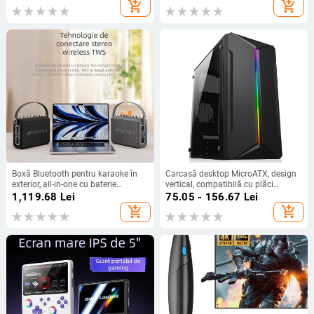
add_shopping_cart
add_shopping_cart
Boxă Bluetooth pentru karaoke în
Carcasă desktop MicroATX, design
exterior, all-in-one cu baterie
vertical, compatibilă cu plăci
încorporată, 75W, răspuns în
MicroATX, USB 2.0 frontal, fără
1,119.68
Lei
75.05 - 156.67
Lei
frecvență 100Hz-20kHz, SNR
sursă standard
add_shopping_cart
add_shopping_cart
≥70dB, 4000–6000mAh