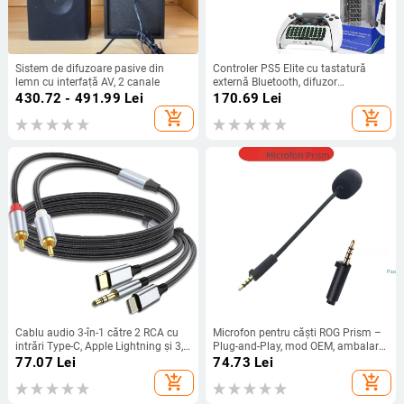
Sistem de difuzoare pasive din
Controler PS5 Elite cu tastatură
lemn cu interfață AV, 2 canale
externă Bluetooth, difuzor
încorporat, intrare pentru chat vocal
430.72 - 491.99
Lei
170.69
Lei
add_shopping_cart
add_shopping_cart
Cablu audio 3-în-1 către 2 RCA cu
Microfon pentru căști ROG Prism –
intrări Type-C, Apple Lightning și 3,5
Plug-and-Play, mod OEM, ambalare
mm, 2× RCA ieșiri, conductoare din
individuală, suport distribuție
77.07
Lei
74.73
Lei
cupru fără oxigen, cupru placat cu
unitate
add_shopping_cart
add_shopping_cart
staniu, ROHS