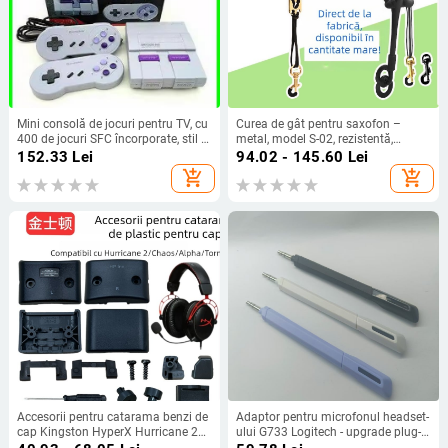
Mini consolă de jocuri pentru TV, cu
Curea de gât pentru saxofon –
400 de jocuri SFC încorporate, stil 8-
metal, model S-02, rezistentă,
bit SNES, ieșire HDMI, 256MB
potrivită pentru adulți și copii, curea
152.33
Lei
94.02 - 145.60
Lei
memorie, 2 jucători
de umăr
add_shopping_cart
add_shopping_cart
Accesorii pentru catarama benzi de
Adaptor pentru microfonul headset-
cap Kingston HyperX Hurricane 2
ului G733 Logitech - upgrade plug-
Tomahawk Alpha Storm —
and-play