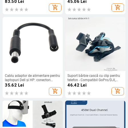
cameră digitală CCD portabilă
83.50
Lei
45.06
Lei
add_shopping_cart
add_shopping_cart
Cablu adaptor de alimentare pentru
Suport bărbie cască cu clip pentru
laptopuri Dell și HP: conectori
telefon - Compatibil GoPro/DJI,
7.4x5.0 mm masculin la 4.5x3.0
PP+TPE, Model GR19
35.62
Lei
46.42
Lei
mm feminin, OEM, marcă YL, model
add_shopping_cart
add_shopping_cart
4530F la 7450M