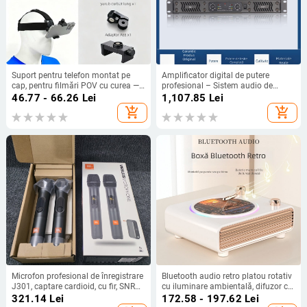
Suport pentru telefon montat pe
Amplificator digital de putere
cap, pentru filmări POV cu curea —
profesional – Sistem audio de
Material ABS, compatibil universal,
scenă cu două canale pentru acasă,
46.77 - 66.26
Lei
1,107.85
Lei
posibilitate adăugare logo
spectacole și conferințe
add_shopping_cart
add_shopping_cart
Microfon profesional de înregistrare
Bluetooth audio retro platou rotativ
J301, captare cardioid, cu fir, SNR
cu iluminare ambientală, difuzor cu
≥75 dB, tensiune de lucru 5 V
încărcare fără fir
321.14
Lei
172.58 - 197.62
Lei