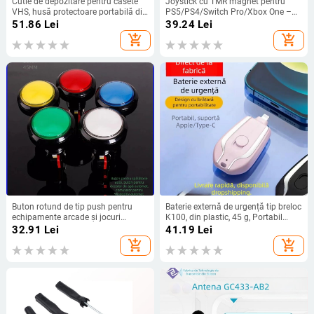
Cutie de depozitare pentru casete
Joystick cu TMR magnet pentru
VHS, husă protectoare portabilă din
PS5/PS4/Switch Pro/Xbox One –
PVC pentru casete VHS și
Feedback haptic
51.86
Lei
39.24
Lei
depozitare de carduri
add_shopping_cart
add_shopping_cart
Buton rotund de tip push pentru
Baterie externă de urgență tip breloc
echipamente arcade și jocuri
K100, din plastic, 45 g, Portabil
(interfață 2P, corp PC, OEM)
pentru exterior
32.91
Lei
41.19
Lei
add_shopping_cart
add_shopping_cart