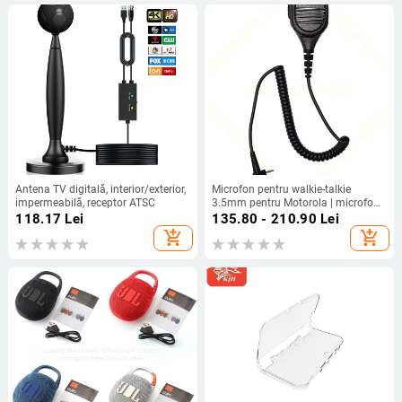
Antena TV digitală, interior/exterior,
Microfon pentru walkie-talkie
impermeabilă, receptor ATSC
3.5mm pentru Motorola | microfon
de mână/umăr | fără baterie | rază
118.17
Lei
135.80 - 210.90
Lei
1,5–3 km | conector audio 3,5mm
add_shopping_cart
add_shopping_cart