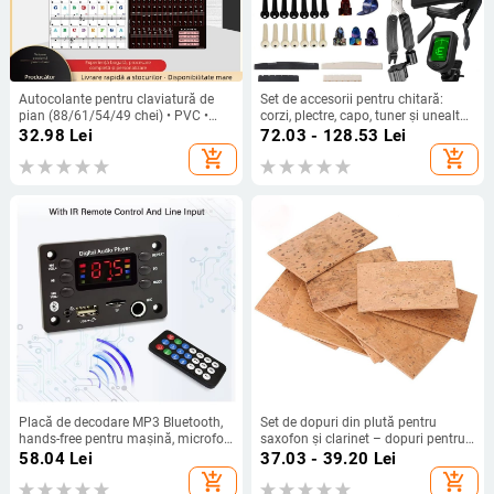
Autocolante pentru claviatură de
Set de accesorii pentru chitară:
pian (88/61/54/49 chei) • PVC •
corzi, plectre, capo, tuner și unealtă
ambalaj în pungă perlata •
de schimbare a corzilor, în husă;
32.98
Lei
72.03 - 128.53
Lei
accesorii pentru instrumente
Material: metal/electronice/ABS;
add_shopping_cart
add_shopping_cart
muzicale
Brand: XR; Pentru instrumente cu
corzi occidentale
Placă de decodare MP3 Bluetooth,
Set de dopuri din plută pentru
hands-free pentru mașină, microfon
saxofon și clarinet – dopuri pentru
audio WMA, radio, player muzical
gură și gât – Houlang Instrumental
58.04
Lei
37.03 - 39.20
Lei
MP3, difuzor
Music – Accesorii pentru
add_shopping_cart
add_shopping_cart
instrumente muzicale