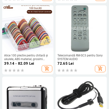
Alice 100 plectre pentru chitară și
Telecomandă RM-SC3 pentru Sony
ukulele, ABS material, grosimi
SYSTEM AUDIO
variate 0.58-1.5 mm
39.14 - 82.09
Lei
72.65
Lei
add_shopping_cart
add_shopping_cart