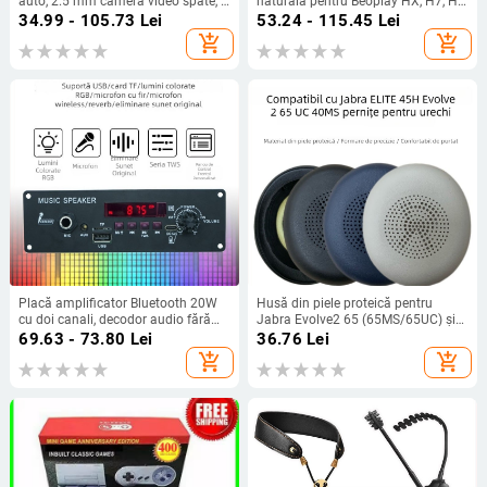
auto, 2.5 mm cameră video spate, 4
naturală pentru Beoplay HX, H7, H9
pini, personalizabil, -20°C până la
și H9i 3-a generație — instalare
34.99 - 105.73
Lei
53.24 - 115.45
Lei
80°C, brand Che yijia
ușoară și purtare confortabilă
add_shopping_cart
add_shopping_cart
Placă amplificator Bluetooth 20W
Husă din piele proteică pentru
cu doi canali, decodor audio fără
Jabra Evolve2 65 (65MS/65UC) și
pierderi și placă principală pentru
Evolve2 40 (40UC/40MS) – piele
69.63 - 73.80
Lei
36.76
Lei
difuzor TWS
proteică, moale și confortabilă;
add_shopping_cart
add_shopping_cart
compatibilă cu Elite 45h și seriile
Evolve2 65/40; personalizată după
model