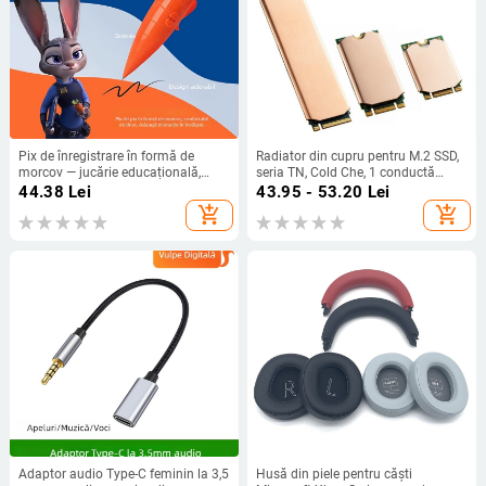
Pix de înregistrare în formă de
Radiator din cupru pentru M.2 SSD,
morcov — jucărie educațională,
seria TN, Cold Che, 1 conductă
înregistrare 40 s, format de
termică, 50 g, silențios
44.38
Lei
43.95 - 53.20
Lei
înregistrare: Altul, baterie AA,
add_shopping_cart
add_shopping_cart
carcasă ABS, fără suport pentru
card de memorie
Adaptor audio Type-C feminin la 3,5
Husă din piele pentru căști