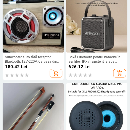
Subwoofer auto fără receptor
Boxă Bluetooth pentru karaoke în
Bluetooth, 12V-220V, Carcasă din
aer liber, IPX7 rezistent la apă,
aliaj de aluminiu, IPX4, 40Hz-
baterie încorporată 6000mAh, 50W
180.42
Lei
626.12
Lei
20kHz, SNR ≥100dB, baterie
putere, Bluetooth 5.0
add_shopping_cart
add_shopping_cart
încorporată 1200-2000mAh, SY-31
Carcasă PC