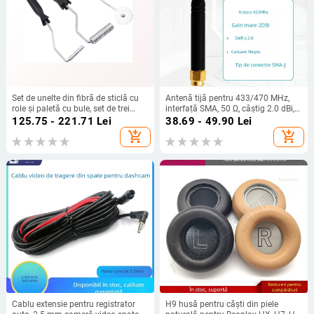
Set de unelte din fibră de sticlă cu
Antenă tijă pentru 433/470 MHz,
role și paletă cu bule, set de trei
interfață SMA, 50 Ω, câștig 2.0 dBi,
piese, țevi din oțel inoxidabil și oțel
SWR ≤ 2
125.75 - 221.71
Lei
38.69 - 49.90
Lei
carbon
add_shopping_cart
add_shopping_cart
Cablu extensie pentru registrator
H9 husă pentru căști din piele