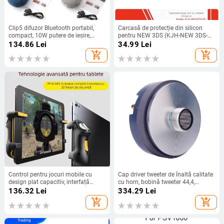
Clip5 difuzor Bluetooth portabil,
Carcasă de protecție din silicon
compact, 10W putere de ieșire,
pentru NEW 3DS (KJH-NEW 3DS-
Bluetooth 5.3, interval de frecvențe
02) – design monobloc transparent,
134.86
Lei
34.99
Lei
100 Hz-20 kHz, SNR ≥70 dB, baterie
protecție, senzație îmbunătățită
add_shopping_cart
add_shopping_cart
încorporată
Control pentru jocuri mobile cu
Cap driver tweeter de înaltă calitate
design plat capacitiv, interfață
cu horn, bobină tweeter 44,4,
ecran tactil, corp ABS, greutate 100
difuzor profesionist pentru scenă
136.32
Lei
334.29
Lei
g, fără vibrații
add_shopping_cart
add_shopping_cart