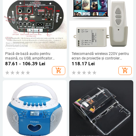
Placă de bază audio pentru
Telecomandă wireless 220V pentru
mașină, cu USB, amplificator
ecran de proiecție și controler
Bluetooth, subwoofer, slot pentru
electric al ecranului – accesorii
87.61 - 106.39
Lei
118.17
Lei
card de memorie 610
audio-video
add_shopping_cart
add_shopping_cart