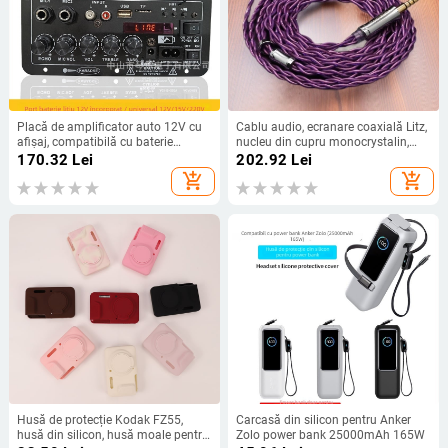
Placă de amplificator auto 12V cu
Cablu audio, ecranare coaxială Litz,
afișaj, compatibilă cu baterie
nucleu din cupru monocrystalin,
reîncărcabilă, modul Bluetooth
împletire încrucișată; conectori
170.32
Lei
202.92
Lei
pentru karaoke
drepți 2.5/3.5/4.4 mm; MMCX sau
add_shopping_cart
add_shopping_cart
0.78 mm 2-pin, QDC sau TFZ
compatibilitate.
Husă de protecție Kodak FZ55,
Carcasă din silicon pentru Anker
husă din silicon, husă moale pentru
Zolo power bank 25000mAh 165W