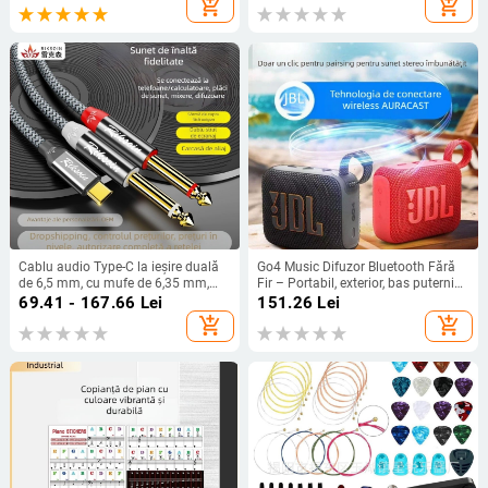
add_shopping_cart
add_shopping_cart
pentru telefoane
Cablu audio Type-C la ieșire duală
Go4 Music Difuzor Bluetooth Fără
de 6,5 mm, cu mufe de 6,35 mm,
Fir – Portabil, exterior, bas puternic;
pentru orgă electronică și mixer de
Bluetooth 5.3, IPX9, baterie
69.41 - 167.66
Lei
151.26
Lei
sunet
încorporată 1200-2000mAh,
add_shopping_cart
add_shopping_cart
100Hz-20kHz