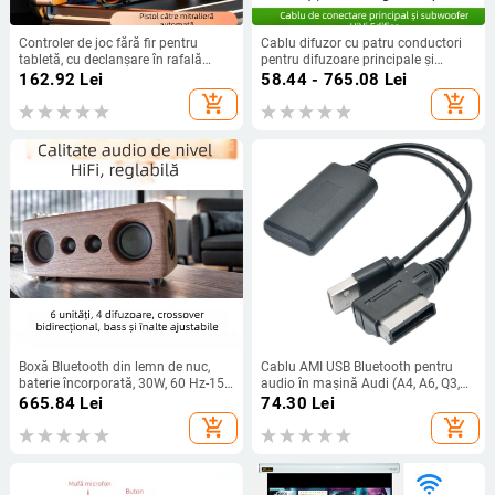
Controler de joc fără fir pentru
Cablu difuzor cu patru conductori
tabletă, cu declanșare în rafală
pentru difuzoare principale și
pentru șase degete, feedback de
auxiliare, compatibil cu HiVi D1010
162.92
Lei
58.44 - 765.08
Lei
vibrații, ABS+PC, 1 jucător,
seria, R1700BT și Edifier R1600TIII
add_shopping_cart
add_shopping_cart
compatibil cu iPhone și Android
Boxă Bluetooth din lemn de nuc,
Cablu AMI USB Bluetooth pentru
baterie încorporată, 30W, 60 Hz-15
audio în mașină Audi (A4, A6, Q3,
kHz, BT 5.1
Q5, Q7) – linie audio; 5 Gbps;
665.84
Lei
74.30
Lei
nucleu de cupru; cupru fără oxigen
add_shopping_cart
add_shopping_cart