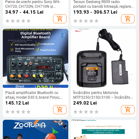
Perne de urechi pentru Sony WH-
Tecsun Desheng R909 radio
CH720, CH720N, CH710N și
portabil cu bandă întreagă, reglare
CH700N – piele artificială
manuală a stațiilor, sunet mono,
34.97 - 44.15
Lei
193.93 - 306.57
Lei
difuzor încorporat
add_shopping_cart
add_shopping_cart
Placă amplificator Bluetooth cu
Încărcător pentru Motorola
afișaj, model D30 II, brand Pinyu;
MTP3250/3150/3100 – încărcător
Intrări Bluetooth, USB, TF, FM radio;
de tip stand, rezistent la praf, intrare
145.12
Lei
249.02
Lei
Putere 25W; Alimentare
100-240V, ieșire 7,4V
add_shopping_cart
add_shopping_cart
DC12V/AC110-240V