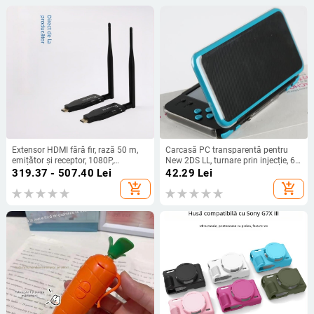
Extensor HDMI fără fir, rază 50 m,
Carcasă PC transparentă pentru
emițător și receptor, 1080P,
New 2DS LL, turnare prin injecție, 60
conectori placate cu aur
g, origine Huizhou
319.37 - 507.40
Lei
42.29
Lei
add_shopping_cart
add_shopping_cart