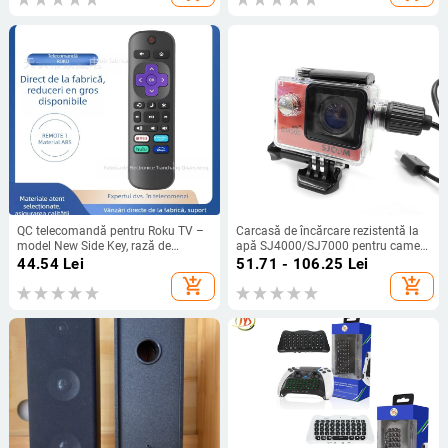
QC telecomandă pentru Roku TV –
Carcasă de încărcare rezistentă la
model New Side Key, rază de
apă SJ4000/SJ7000 pentru camere
transmisie 15m, pentru televizor
de acțiune — include carcasă
44.54
Lei
51.71 - 106.25
Lei
rezistentă la apă, conector etanș și
add_shopping_cart
add_shopping_cart
cablu de încărcare