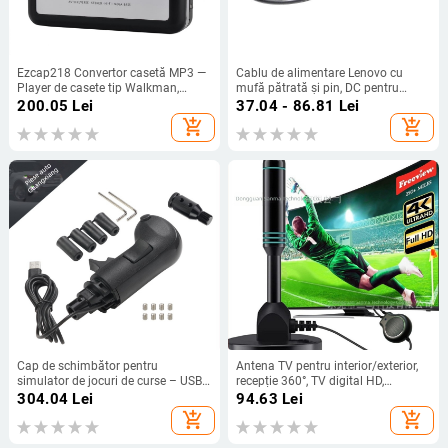
Ezcap218 Convertor casetă MP3 —
Cablu de alimentare Lenovo cu
Player de casete tip Walkman,
mufă pătrată și pin, DC pentru
carcasă din plastic cu mecanism
laptop 90W/170W/230W
200.05
Lei
37.04 - 86.81
Lei
metalic, 258 g, procesare OEM și
add_shopping_cart
add_shopping_cart
personalizare
Cap de schimbător pentru
Antena TV pentru interior/exterior,
simulator de jocuri de curse – USB,
recepție 360°, TV digital HD,
model SK-1117, compatibil cu
compatibilitate cu Europa, America
304.04
Lei
94.63
Lei
Logitech G29/G27/G25/G923, ABS
și Japonia
add_shopping_cart
add_shopping_cart
+ aliaj de aluminiu, 0,5 kg