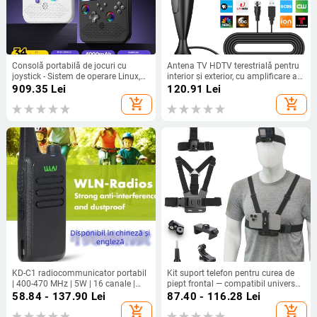
Consolă portabilă de jocuri cu
Antena TV HDTV terestrială pentru
joystick - Sistem de operare Linux,
interior și exterior, cu amplificare a
interfață Type-C, conectivitate
semnalului digital
909.35
Lei
120.91
Lei
wireless, MP4 player, stil nostalgic
add_shopping_cart
add_shopping_cart
KD-C1 radiocommunicator portabil
Kit suport telefon pentru curea de
| 400-470 MHz | 5W | 16 canale |
piept frontal — compatibil universal,
rază 3-5 km | Li‑ion 1500 mAh |
din plastic + bandă elastică, logo
58.84 - 137.90
Lei
87.40 - 116.28
Lei
Rezistent la cădere | 3.7V
imprimabil
add_shopping_cart
add_shopping_cart