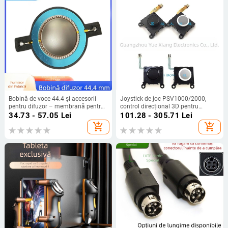
Bobină de voce 44.4 și accesorii
Joystick de joc PSV1000/2000,
pentru difuzor – membrană pentru
control direcțional 3D pentru
înalte frecvențe, corn, tweeter și
PSVita, pentru mânerele stânga și
34.73 - 57.05
Lei
101.28 - 305.71
Lei
driver
dreapta, interfață PS/2, feedback de
add_shopping_cart
add_shopping_cart
forță, carcasă din plastic, greutate
0,05 kg