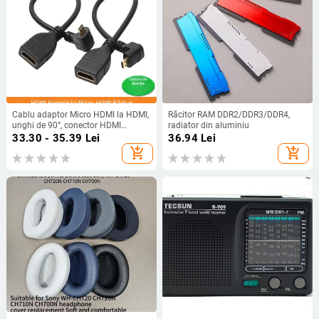
Cablu adaptor Micro HDMI la HDMI,
Răcitor RAM DDR2/DDR3/DDR4,
unghi de 90°, conector HDMI
radiator din aluminiu
femelă, pentru tablete
33.30 - 35.39
Lei
36.94
Lei
add_shopping_cart
add_shopping_cart