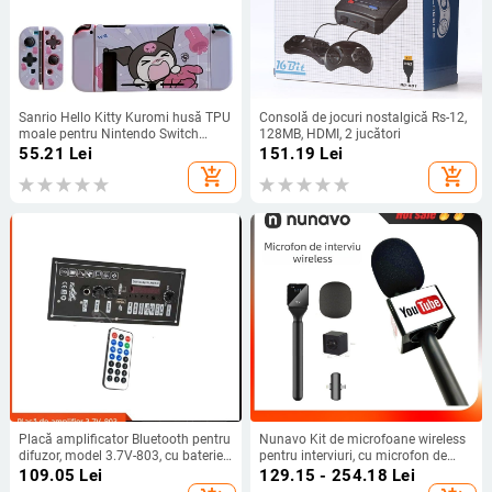
Sanrio Hello Kitty Kuromi husă TPU
Consolă de jocuri nostalgică Rs-12,
moale pentru Nintendo Switch
128MB, HDMI, 2 jucători
OLED, roz
55.21
Lei
151.19
Lei
add_shopping_cart
add_shopping_cart
Placă amplificator Bluetooth pentru
Nunavo Kit de microfoane wireless
difuzor, model 3.7V-803, cu baterie
pentru interviuri, cu microfon de
litiu reîncărcabilă pentru proiect DIY
mână, protecție anti-vânt și cablu
109.05
Lei
129.15 - 254.18
Lei
auto
de încărcare — Model U5-cfmkf-nv,