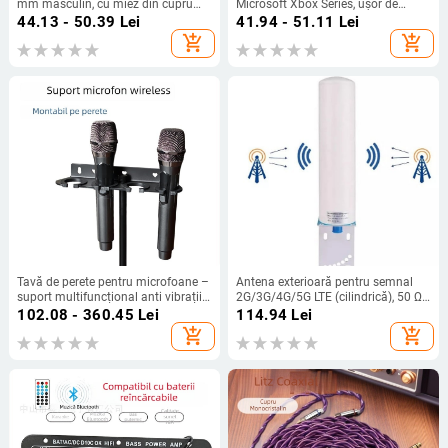
mm masculin, cu miez din cupru
Microsoft Xbox Series, ușor de
pur, pentru dispozitive digitale
instalat și confortabil de purtat
44.13 - 50.39
Lei
41.94 - 51.11
Lei
(piele artificială)
add_shopping_cart
add_shopping_cart
Tavă de perete pentru microfoane –
Antena exterioară pentru semnal
suport multifuncțional anti vibrații
2G/3G/4G/5G LTE (cilindrică), 50 Ω,
pentru microfoane cu fir și fără fir
12 dBi, SWR ≤ 1.8
102.08 - 360.45
Lei
114.94
Lei
add_shopping_cart
add_shopping_cart