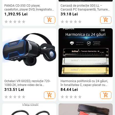
PANDA CD-350 CD player,
Carcasă de protecție 3DS LL –
casetofon, player DVD, înregistrator
Carcasă PC transparentă, Turnare
pe bandă
prin injecție, Compatibilă cu 3DS LL,
1,392.95
Lei
39.18
Lei
Greutate 0.08
add_shopping_cart
add_shopping_cart
Ochelari VR G02ED, rezoluție 720-
Harmonica polifonică cu 24 găuri,
1080-2K, intrare video de la
în tonalitatea C, capac placat cu
telefonul mobil, Android/iOS
aur, orificii de sunet din plastic,
313.51
Lei
84.44
Lei
ambalaj din plastic
add_shopping_cart
add_shopping_cart