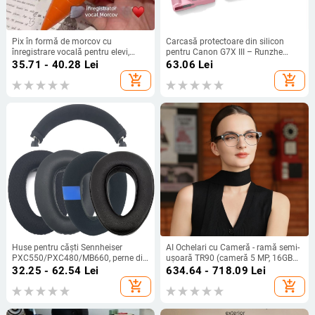
Pix în formă de morcov cu
Carcasă protectoare din silicon
înregistrare vocală pentru elevi,
pentru Canon G7X III – Runzhe
jucărie drăguță
husă moale, anti zgârietură și anti-
35.71 - 40.28
Lei
63.06
Lei
cădere, include husă siliconică și
add_shopping_cart
add_shopping_cart
capac de cameră
Huse pentru căști Sennheiser
AI Ochelari cu Cameră - ramă semi-
PXC550/PXC480/MB660, perne din
ușoară TR90 (cameră 5 MP, 16GB
burete și husă din piele
memorie, baterie 220mAh, greutate
32.25 - 62.54
Lei
634.64 - 718.09
Lei
37g)
add_shopping_cart
add_shopping_cart