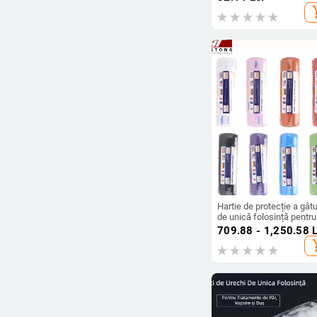
pentru salon de coafură
add_s
Hartie de protecție a gâtu
de unică folosință pentru
coafor, 20 de bucăți pe
709.88 - 1,250.58
L
pachet, rezistentă la apă
add_s