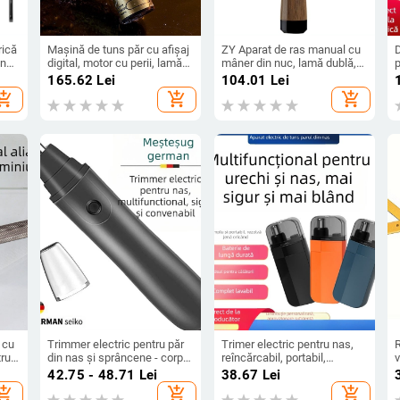
rică
Mașină de tuns păr cu afișaj
ZY Aparat de ras manual cu
D
in
digital, motor cu perii, lamă
mâner din nuc, lamă dublă,
p
din oțel inoxidabil, carcasă
set 84
165.62
Lei
104.01
Lei
00
impermeabilă, autonomie
hopping_cart
add_shopping_cart
add_shopping_cart
baterie 1–3 ore
 cu
Trimmer electric pentru păr
Trimer electric pentru nas,
R
tru
din nas și sprâncene - corp
reîncărcabil, portabil,
v
căți
din ABS, alimentare cu
compact pentru bărbați.
42.75 - 48.71
Lei
38.67
Lei
baterie, cap de tăiere
hopping_cart
add_shopping_cart
add_shopping_cart
demontabil și lavabil, fără