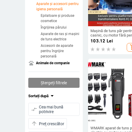
Aparate și accesorii pentru
igiena personală
Epilatoare și produse
cosmetice
Îngrijirea părului
Mașină de tuns păr pentr
Aparate de ras și mașini
casnic, cu motor fără peri
de tuns electrice
alimentare prin încărcare
103.12
Lei
lame din oțel inoxidabil,
Accesorii de aparate
add_s
complet lavabilă, potrivit
pentru îngrijire
pentru animale de comp
personală
pets
Animale de companie
Ștergeți filtrele
arrow_drop_down
Sortați după
Cea mai bună
compare_arrows
potrivire
arrow_upward
Preț crescător
WMARK aparat de tuns p