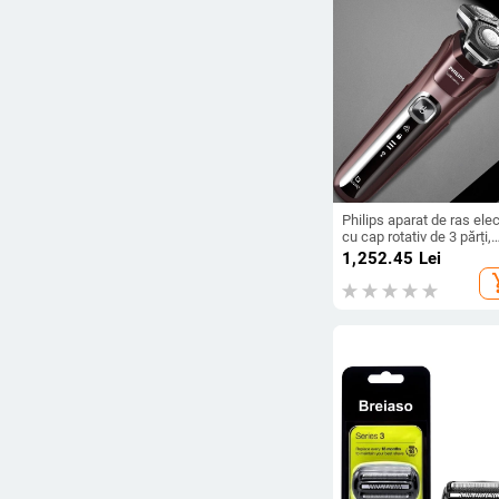
Philips aparat de ras elec
cu cap rotativ de 3 părți,
pentru utilizare umedă și
1,252.45
Lei
uscată, afișaj LED, bateri
add_s
încorporată, autonomie 
aproximativ 60 de minute