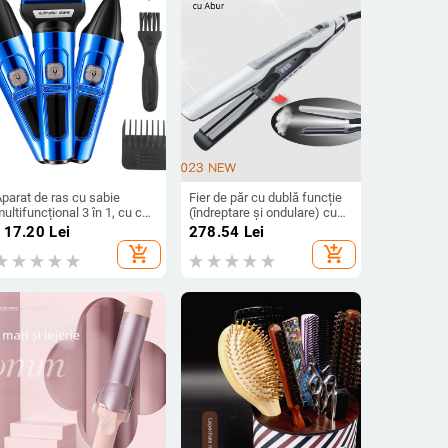
parat de ras cu sabie
Fier de păr cu dublă funcție
ultifuncțional 3 în 1, cu cap
(îndreptare și ondulare) cu
etașabil și lavabil, aparat de
LCD, plăci ceramice,
117.20
Lei
278.54
Lei
uns pentru nas, aparat de
diametru al încălzitorului >31
add_shopping_cart
add_shopping_cart
uns lavabil, rezistent la apă
mm, 50W, 100–240V
IPX7