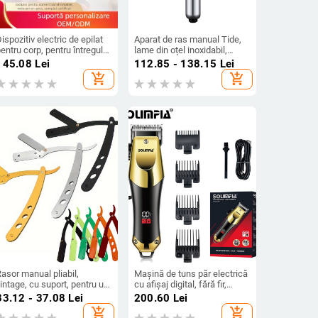
ispozitiv electric de epilat
Aparat de ras manual Tide,
entru corp, pentru întregul
lame din oțel inoxidabil,
corp, cu două lame,
margine dublă, reglaj în 8
145.08
Lei
112.85 - 138.15
Lei
alimentare USB, motor DC
trepte, pachet cu 5 lame
add_shopping_cart
add_shopping_cart
asor manual pliabil,
Mașină de tuns păr electrică
intage, cu suport, pentru uz
cu afișaj digital, fără fir,
casnic
motor cu perii, lame din oțel
33.12 - 37.08
Lei
200.60
Lei
inoxidabil, baterie
add_shopping_cart
add_shopping_cart
încorporată 1000-1200 mAh