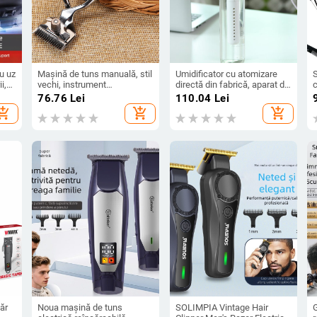
u uz
Mașină de tuns manuală, stil
Umidificator cu atomizare
i,
vechi, instrument
directă din fabrică, aparat de
c
,
profesional de coafură, cu
aromaterapie USB,
v
76.76
Lei
110.04
Lei
zgomot redus, pentru
umidificator cu diamant, aer
hopping_cart
add_shopping_cart
add_shopping_cart
ă
persoane în vârstă
condiționat de toamnă și
anie
iarnă, supliment de apă
c
pentru mașini de interior
ăr
Noua mașină de tuns
SOLIMPIA Vintage Hair