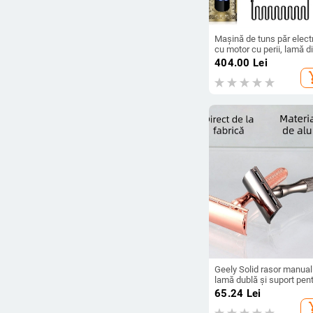
Mașină de tuns păr elect
cu motor cu perii, lamă d
oțel inoxidabil, baterie
404.00
Lei
încorporată de 2000–40
add_s
mAh, autonomie 3–6 ore
Geely Solid rasor manual
lamă dublă și suport pen
lamă, cutie cu 100 de bu
65.24
Lei
add_s