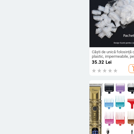
Căști de unică folosință 
plastic, impermeabile, pe
tratamentul părului, căști
35.32
Lei
baie, pentru orificiul urech
add_s
salon de coafură, pachet
100, taxe poștale