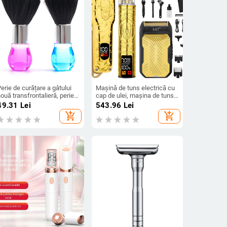
erie de curățare a gâtului
Mașină de tuns electrică cu
ouă transfrontalieră, perie
cap de ulei, mașina de tuns
e păr ruptă, perie specială
electrică, salon de coafură,
49.31
Lei
543.96
Lei
entru salon de coafură,
uz general special, aparat de
add_shopping_cart
add_shopping_cart
instrumente de curățare
ras de uz casnic, cap de
entru tăierea părului
lumină de mare putere