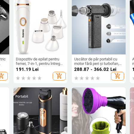
tric
Dispozitiv de epilat pentru
Uscător de păr portabil cu
A
femei, 7-in-1, pentru întreg
motor fără peri și turbofan,
m
corpul, alimentare USB, lamă
duză rotativă, aer rece,
d
191.19
Lei
288.87 - 366.02
Lei
e
din oțel inoxidabil, motor cu
baterie 8000 mAh, 7.4 V, 15
t
hopping_cart
add_shopping_cart
add_shopping_cart
de
perii, lavabil
W
t