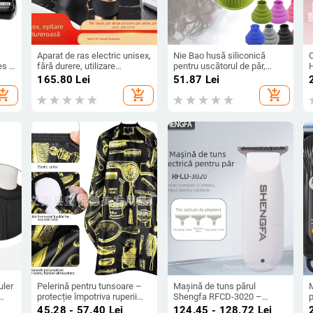
Aparat de ras electric unisex,
Nie Bao husă siliconică
es 3
fără durere, utilizare
pentru uscătorul de păr,
H
universală, îndepărtare
capac pliabil, model 161,
165.80
Lei
51.87
Lei
l
sigură a părului din zona
greutate 143 g
2
hopping_cart
add_shopping_cart
add_shopping_cart
ne
axilară
uler
Pelerină pentru tunsoare –
Mașină de tuns părul
protecție împotriva ruperii
Shengfa RFCD-3020 –
p
tă,
părului – 110 g – utilizare
alimentare duală
45.28 - 57.40
Lei
124.45 - 128.72
Lei