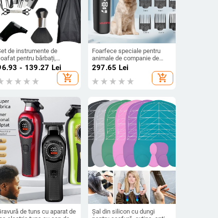
Set de instrumente de
Foarfece speciale pentru
oafat pentru bărbați,
animale de companie de
ânzare fierbinte de pe
mare putere, pentru tunderea
96.93 - 139.27
Lei
297.65
Lei
Amazon, pieptene de ras
părului de animale mari,
add_shopping_cart
add_shopping_cart
pentru barbă, pânză de
tunsoare electrică, dispozitiv
oafură, șal de vopsit părul
de ras pentru pisici și câini
de uz casnic, en-gros
Gravură de tuns cu aparat de
Șal din silicon cu dungi