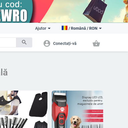
Ajutor
/
Română
/
RON
search
account_circle
shopping_basket
Conectați-vă
lă