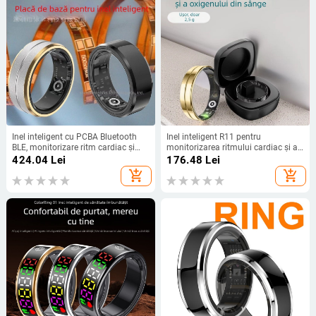
Inel inteligent cu PCBA Bluetooth
Inel inteligent R11 pentru
BLE, monitorizare ritm cardiac și
monitorizarea ritmului cardiac și a
oxigen din sânge, dezvoltare
oxigenării sângelui, monitorizarea
424.04
Lei
176.48
Lei
personalizată
sănătății, urmărirea somnului,
add_shopping_cart
add_shopping_cart
activități și numărarea pașilor, inel
multifuncțional