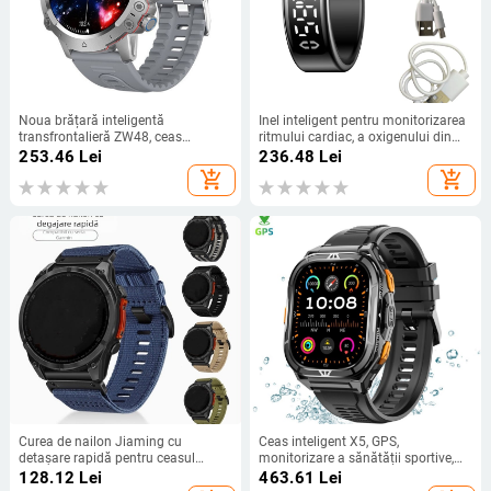
Noua brățară inteligentă
Inel inteligent pentru monitorizarea
transfrontalieră ZW48, ceas
ritmului cardiac, a oxigenului din
inteligent sport, temperatură
sânge, a somnului, a exercițiilor
253.46
Lei
236.48
Lei
corporală, monitorizare a ritmului
fizice, a variabilității ritmului
add_shopping_cart
add_shopping_cart
cardiac, mesaj de reamintire
cardiac, a reglării luminozității, a
prieteniei și a grijii, Swipe Tk
Curea de nailon Jiaming cu
Ceas inteligent X5, GPS,
detașare rapidă pentru ceasul
monitorizare a sănătății sportive,
Garmin Thai Iron Tactix7pro, 26
100+ moduri sportive, impermeabil,
128.12
Lei
463.61
Lei