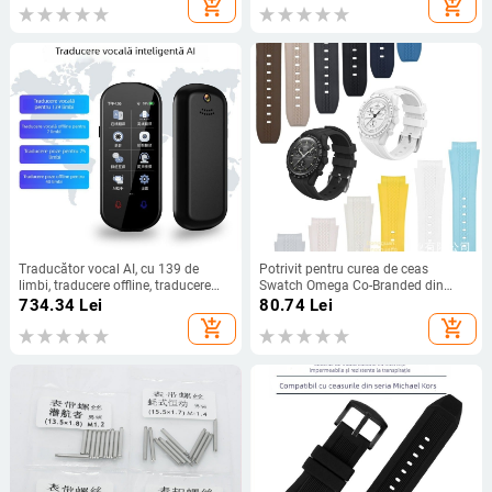
add_shopping_cart
add_shopping_cart
depășire viteză, locator auto GPS
numărătoare de pași
portabil
Traducător vocal AI, cu 139 de
Potrivit pentru curea de ceas
limbi, traducere offline, traducere
Swatch Omega Co-Branded din
din fotografii, ideal pentru
silicon lichid, curbată originală,
734.34
Lei
80.74
Lei
călătoriile de afaceri
seria Planetary, 20 mm
add_shopping_cart
add_shopping_cart