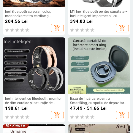
Inel Bluetooth cu ecran color,
M1 Inel Bluetooth pentru sănătate –
monitorizare ritm cardiac și
inel inteligent impermeabil cu
saturație de oxigen, monitorizare
monitorizare ritm cardiac, oxigen
204.56
Lei
394.83
Lei
somn și numărătoare de pași
din sânge și somn
add_shopping_cart
add_shopping_cart
Inel inteligent cu Bluetooth, monitor
Bază de încărcare pentru
de ritm cardiac și saturație de
SmartRing, cu spațiu de depozitare
oxigen, pedometru și monitorizare a
pentru inel și baterie de 200 mAh
198.61
Lei
47.49 - 51.66
Lei
somnului – dispozitiv purtabil
add_shopping_cart
add_shopping_cart
pentru sănătate