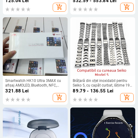
125.04
Lei
532.59 - 553.84
Lei
curea din silicon, 7–14 zile baterie,
multifuncțional
add_shopping_cart
add_shopping_cart
rezistență zilnică la apă, ritm
cardiac, tensiune arterială, saturație
oxigen, somn, pași, selfie la distanță
Smartwatch HK10 Ultra 3MAX cu
Brățară din oțel inoxidabil pentru
afișaj AMOLED, Bluetooth, NFC,
Seiko 5, cu capăt curbat, lățime 19–
monitorizare ritm cardiac și somn
20 mm
321.88
Lei
89.79 - 136.55
Lei
add_shopping_cart
add_shopping_cart