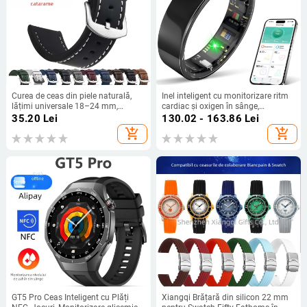
Curea de ceas din piele naturală,
Inel inteligent cu monitorizare ritm
lățimi universale 18–24 mm,
cardiac și oxigen în sânge,
unisex, cu margini tăiate, cataramă
numărătoare de pași, monitorizare
35.20
Lei
130.02 - 163.86
Lei
argintie sau neagră
a somnului, Bluetooth, IP68
add_shopping_cart
add_shopping_cart
rezistent la apă
GT5 Pro Ceas Inteligent cu Plăți
Xiangqi Brățară din silicon 22 mm