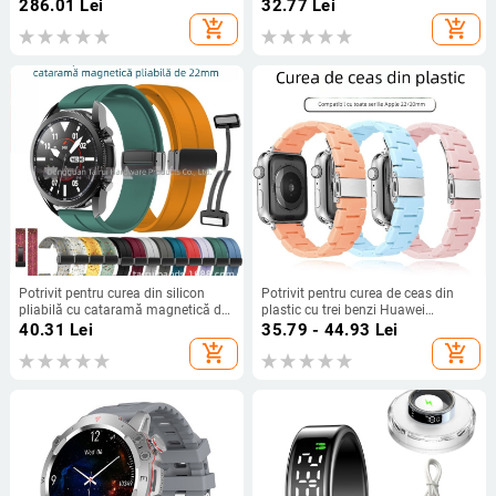
jocuri, lanternă, învățarea cuvintelor,
22 mm, curea din silicon S4,
286.01
Lei
32.77
Lei
alarmă, curea sportivă
producător de curea Samsung
add_shopping_cart
add_shopping_cart
Potrivit pentru curea din silicon
Potrivit pentru curea de ceas din
pliabilă cu cataramă magnetică de
plastic cu trei benzi Huawei
20/22 mm pentru Samsung Watch
Samsung, culoare curcubeu pur,
40.31
Lei
35.79 - 44.93
Lei
5/4/3, Huawei Gt3/2 Pro
curea de ceas din plastic Apple
add_shopping_cart
add_shopping_cart
iWatch