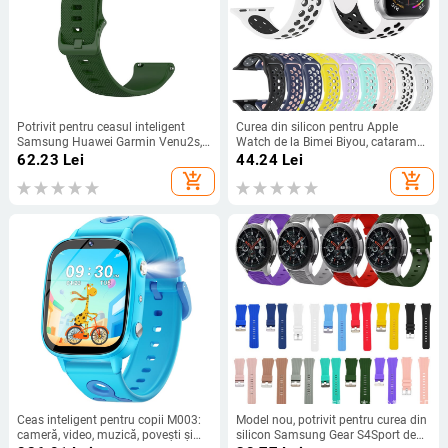
Potrivit pentru ceasul inteligent
Curea din silicon pentru Apple
Samsung Huawei Garmin Venu2s,
Watch de la Bimei Biyou, cataramă
curea universală cu cap plat 18
cu pin, dimensiune a interfeței
62.23
Lei
44.24
Lei
mm, 20 mm, 22 mm, curea de ceas
reglabilă, 15 g
add_shopping_cart
add_shopping_cart
din silicon
Ceas inteligent pentru copii M003:
Model nou, potrivit pentru curea din
cameră, video, muzică, povești și
silicon Samsung Gear S4Sport de