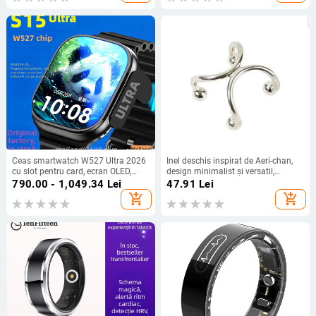
impermeabilă unisex
Ceas smartwatch W527 Ultra 2026
Inel deschis inspirat de Aeri-chan,
cu slot pentru card, ecran OLED,
design minimalist și versatil,
deblocare prin cod Morse și
bijuterie de nișă
790.00 - 1,049.34
Lei
47.91
Lei
amprentă, autonomie de până la 7
add_shopping_cart
add_shopping_cart
zile