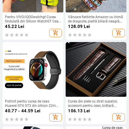
Pentru VIVO/iQOOwatchgt Curea
Vânzare fierbinte Amazon cu inimă
Ondulată din Silicon WatchGT Ceas
de dragoste, piatră biliară neagră,
Sport Inteligent pentru Bărbați
curea de ceas Samsung Samsung,
45.22
Lei
128.09
Lei
brățară cu piatră boemă
add_shopping_cart
add_shopping_cart
Potrivit pentru curea de ceas
Curea din piele cu strat superior,
Huawei GT4 GT3 din silicon 22mm,
accesorii pentru ceas, brățară
cataramă pliabilă din piele TPU
unisex, rezistentă la transpirație,
40.77 - 44.59
Lei
106.13
Lei
Crazy Horse opțională, curea
cataramă cu știft de bambus, cutie
add_shopping_cart
add_shopping_cart
adaptabilă pentru Apple Watch
de ambalare de 20 mm