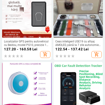
Localizator GPS pentru autovehicul
Ceas inteligent USE19 cu afișaj
cu Beidou, model PG10, precizie 1–
AMOLED, până la 7 zile autonomie,
20 m, memorie în cloud, baterie 96
rezistent la apă, monitorizare ritm
127.20 - 160.58
Lei
122.54 - 137.42
Lei
h, moduri de alarmă: vibrare, SOS,
cardiac, apeluri Bluetooth
add_shopping_cart
add_shopping_cart
mobil, gardă perimetrală, viteză
mare, rezistent la apă