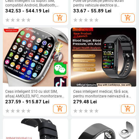
Ceas inteligent cu suport SIM,
Folie de protecție pentru ecran
compatibil Android, Bluetooth,
pentru vehicule electrice și
display IPS, autonomie baterie 7–
motociclete – consola centrală, film
342.53 - 544.19
Lei
33.67 - 55.89
Lei
14 zile
HD TPH, potrivire universală,
add_shopping_cart
add_shopping_cart
modelul 1004530819
Ceas inteligent S10 cu slot SIM,
Ceas inteligent medical, fără ace,
afișaj AMOLED, NFC, monitorizare
pentru monitorizare neinvazivă a
ritm cardiac, cameră
glicemiei, tensiunii arteriale, acidului
237.59 - 915.87
Lei
279.48
Lei
uric și lipidelor
add_shopping_cart
add_shopping_cart