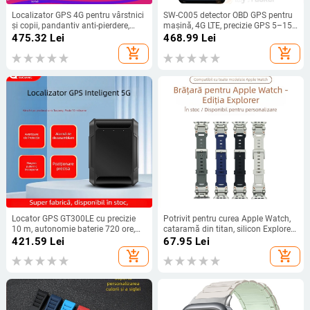
Localizator GPS 4G pentru vârstnici
SW-C005 detector OBD GPS pentru
și copii, pandantiv anti-pierdere,
mașină, 4G LTE, precizie GPS 5–15
apel bidirecțional, IP67 rezistent la
m, alimentare prin interfața OBD,
475.32
Lei
468.99
Lei
apă, model G53
alarme: vibrație, întrerupere de
add_shopping_cart
add_shopping_cart
alimentare, geofence, depășire
viteză
Locator GPS GT300LE cu precizie
Potrivit pentru curea Apple Watch,
10 m, autonomie baterie 720 ore,
cataramă din titan, silicon Explorer,
memorie 1024 MB, suport Baidu
curea pentru ceas Apple S10,
421.59
Lei
67.95
Lei
Maps, moduri de alarmă: vibrare,
iWatch Ultra
add_shopping_cart
add_shopping_cart
SOS, perimetru, viteză excesivă