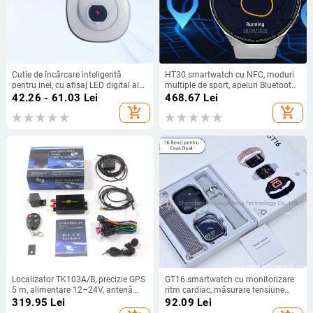
Cutie de încărcare inteligentă
HT30 smartwatch cu NFC, moduri
pentru inel, cu afișaj LED digital al
multiple de sport, apeluri Bluetooth,
nivelului de energie și suport
ecran AMOLED, monitorizare ritm
42.26 - 61.03
Lei
468.67
Lei
magnetic
cardiac
add_shopping_cart
add_shopping_cart
Localizator TK103A/B, precizie GPS
GT16 smartwatch cu monitorizare
5 m, alimentare 12–24V, antenă
ritm cardiac, măsurare tensiune
externă, memorie 2G, alarme:
arterială, saturație a oxigenului în
319.95
Lei
92.09
Lei
vibrație, pană de curent, SOS,
sânge, monitorizare somn și