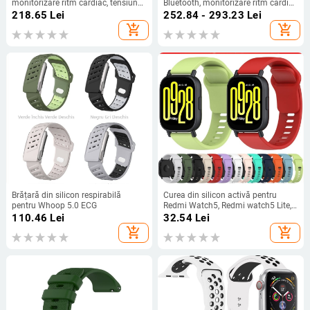
monitorizare ritm cardiac, tensiune
Bluetooth, monitorizare ritm cardiac
arterială, saturație de oxigen,
și tensiune arterială, NFC,
218.65
Lei
252.84 - 293.23
Lei
monitorizare a somnului,
monitorizare somn și rezistență la
add_shopping_cart
add_shopping_cart
autonomie 7–14 zile
apă
Brățară din silicon respirabilă
Curea din silicon activă pentru
pentru Whoop 5.0 ECG
Redmi Watch5, Redmi watch5 Lite,
ediție pentru tineri, pentru brățară
110.46
Lei
32.54
Lei
Redmi 5
add_shopping_cart
add_shopping_cart