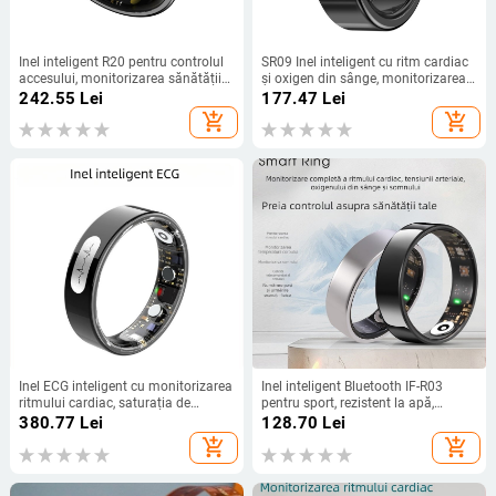
Inel inteligent R20 pentru controlul
SR09 Inel inteligent cu ritm cardiac
accesului, monitorizarea sănătății
și oxigen din sânge, monitorizarea
și a somnului, urmărirea activității,
somnului, profil subțire, margine
242.55
Lei
177.47
Lei
ritm cardiac, oxigen în sânge și
îngustă, funcție flip foto
add_shopping_cart
add_shopping_cart
fotografiere prin gesturi
Inel ECG inteligent cu monitorizarea
Inel inteligent Bluetooth IF-R03
ritmului cardiac, saturația de
pentru sport, rezistent la apă,
oxigen, somn și activitate, Bluetooth
monitorizare ritm cardiac,
380.77
Lei
128.70
Lei
dispoziție, oxigen din sânge și
add_shopping_cart
add_shopping_cart
somn