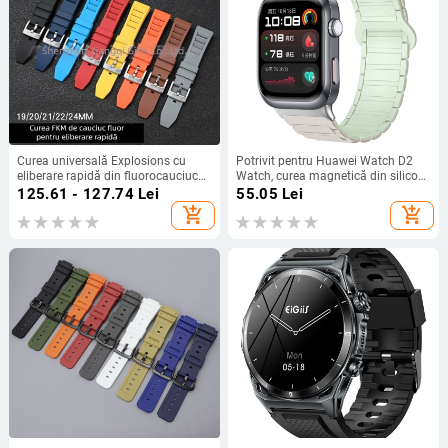
Curea universală Explosions cu
Potrivit pentru Huawei Watch D2
eliberare rapidă din fluorocauciuc
Watch, curea magnetică din silicon,
pentru Huawei, curea FKM,
cu trei piese, brățară sport casual,
125.61 - 127.74
Lei
55.05
Lei
19/20/21/24 mm
stoc disponibil din fabrică
add_shopping_cart
add_shopping_cart