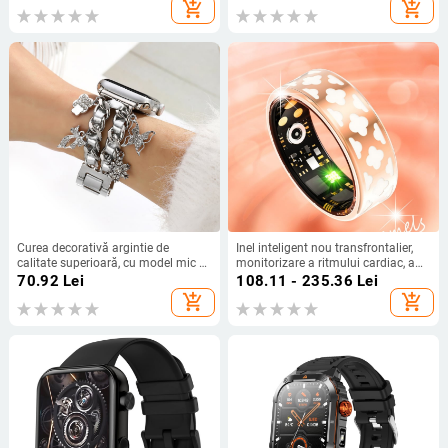
mm, în stoc
50 m, pentru bărbați, vânzare
add_shopping_cart
add_shopping_cart
Amazon fierbinte
Curea decorativă argintie de
Inel inteligent nou transfrontalier,
calitate superioară, cu model mic și
monitorizare a ritmului cardiac, a
parfumat, în formă de fulg de nea,
oxigenului din sânge, îngrijire de la
70.92
Lei
108.11 - 235.36
Lei
pentru Apple Watch, Apple Watch
distanță, proces de colorare a
add_shopping_cart
add_shopping_cart
iWatch 109876
emailului în etape multiple