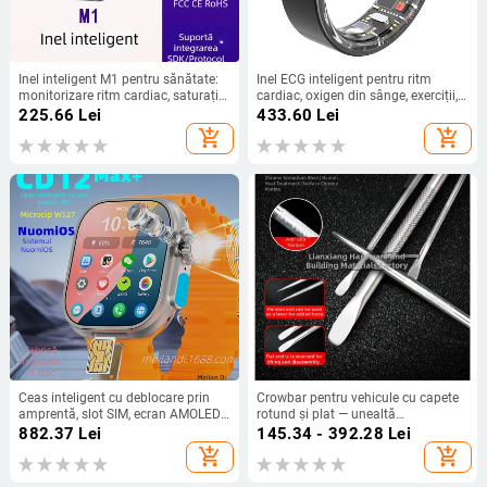
Inel inteligent M1 pentru sănătate:
Inel ECG inteligent pentru ritm
monitorizare ritm cardiac, saturație
cardiac, oxigen din sânge, exerciții,
de oxigen și somn, rezistent la apă
monitorizare a sănătății și somn, cu
225.66
Lei
433.60
Lei
5 ATM, multifuncțional
consum redus de energie
add_shopping_cart
add_shopping_cart
Ceas inteligent cu deblocare prin
Crowbar pentru vehicule cu capete
amprentă, slot SIM, ecran AMOLED,
rotund și plat — unealtă
detecție saturație oxigen din sânge,
multifuncțională de susținere
882.37
Lei
145.34 - 392.28
Lei
rezistent la apă
add_shopping_cart
add_shopping_cart