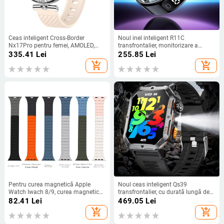
Ceas inteligent Cross-Border
Noul inel inteligent R11C
Nx17Pro pentru femei, AMOLED,
transfrontalier, monitorizare a
Bluetooth, apeluri, pedometru sport,
ritmului cardiac, oxigenului din
335.41
Lei
255.85
Lei
memento de divertisment multi-
sânge, sănătatea somnului, cu
add_shopping_cart
add_shopping_cart
sport
pedometru pe ecran
Pentru curea magnetică Apple
Noul ceas inteligent Qs39
Watch Iwach 8/9, curea magnetică
transfrontalier, cu durată lungă de
din silicon Apple Watch 8/9, clasică,
viață a bateriei, Bluetooth,
82.41
Lei
469.05
Lei
bicoloră
monitorizare a ritmului cardiac,
add_shopping_cart
add_shopping_cart
sport, ceas inteligent