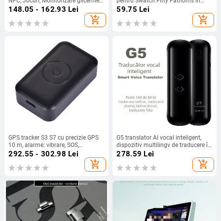
NFC, Jocuri, Monitorizare glicemiei,
pentru Swatch Fifty Fathoms în
Apeluri Bluetooth, Monitorizare ritm
colaborare Baobao Five Oceans
148.05 - 162.93
Lei
59.75
Lei
cardiac
Series ceas de scufundare mecanic
add_shopping_cart
add_shopping_cart
GPS tracker S3 S7 cu precizie GPS
G5 translator AI vocal inteligent,
10 m, alarme: vibrare, SOS,
dispozitiv multilingv de traducere în
geofence; memorie 32; dimensiuni
timp real, traducere din fotografii și
292.55 - 302.98
Lei
278.59
Lei
50×29.3×15.3 mm
conversații vocale
add_shopping_cart
add_shopping_cart