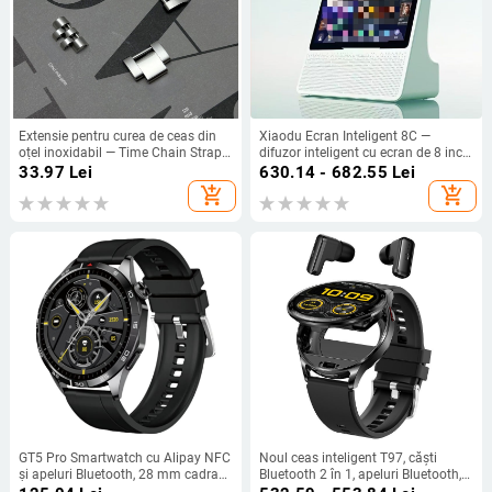
Extensie pentru curea de ceas din
Xiaodu Ecran Inteligent 8C —
oțel inoxidabil — Time Chain Strap,
difuzor inteligent cu ecran de 8 inch,
compatibil cu curea Rolex din oțel,
apeluri vocale și Bluetooth
33.97
Lei
630.14 - 682.55
Lei
lansare vară 2025 (Brand: Time
add_shopping_cart
add_shopping_cart
Chain Strap; Material: oțel
inoxidabil; Compatibilitate: curea
Rolex din oțel; Lansare: Vară 2025)
GT5 Pro Smartwatch cu Alipay NFC
Noul ceas inteligent T97, căști
și apeluri Bluetooth, 28 mm cadran
Bluetooth 2 în 1, apeluri Bluetooth,
rotund, husă din aluminiu anodizat,
plată offline, NFC sport