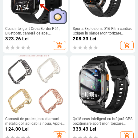
Ceas inteligent CrossBorder P51,
Sports Explosions D16 Ritm cardiac
Bluetooth, cameră de apel,
Oxigen în sânge Monitorizare
înregistrare foto video, monitorizare
sănătate Sporturi în aer liber
323.26
Lei
208.33
Lei
a sănătății în aer liber, ceas sport
Impermeabil Ceas inteligent
add_shopping_cart
add_shopping_cart
Factory Straight Out
Carcasă de protecție cu diamant
Qx18 ceas inteligent cu brățară GPS
metalic gol, aplicabilă nouă, Apple
poziționare sport monitorizare
applewatch6789SE, generația a 10-
sănătate busolă apel Bluetooth
124.00
Lei
333.43
Lei
a, cadru de ceas
asistent vocal
add_shopping_cart
add_shopping_cart