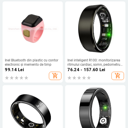
Inel Bluetooth din plastic cu contor
Inel inteligent R100: monitorizarea
electronic și memento de timp
ritmului cardiac, somn, pedometru,
moduri multiple de sport,
99.14
Lei
76.24 - 157.60
Lei
fotografiere prin mișcare
add_shopping_cart
add_shopping_cart