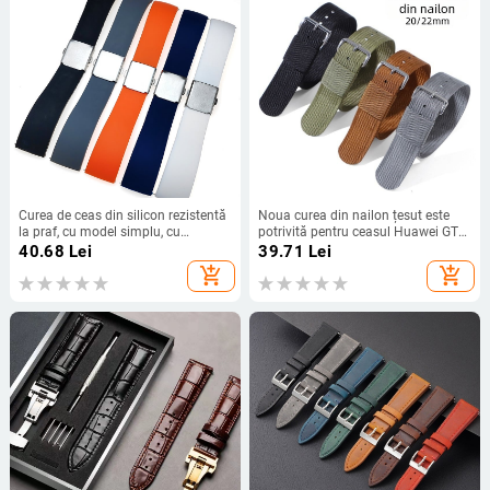
Curea de ceas din silicon rezistentă
Noua curea din nailon țesut este
la praf, cu model simplu, cu
potrivită pentru ceasul Huawei GT
eliberare rapidă și protecție
Seiko No.5 Water Ghost cu o curea
40.68
Lei
39.71
Lei
automată pentru urechi, 18 20 22
din nailon de 20/22 mm.
add_shopping_cart
add_shopping_cart
24 mm