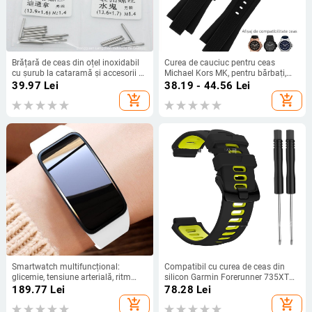
Brățară de ceas din oțel inoxidabil
Curea de cauciuc pentru ceas
cu șurub la cataramă și accesorii –
Michael Kors MK, pentru bărbați,
pentru ceasuri de bărbați | Brand
compatibilă cu ceasuri MK, stil
39.97
Lei
38.19 - 44.56
Lei
Wave Morning
sport
add_shopping_cart
add_shopping_cart
Smartwatch multifuncțional:
Compatibil cu curea de ceas din
glicemie, tensiune arterială, ritm
silicon Garmin Forerunner 735XT
cardiac, saturația de oxigen,
235Lite 230 220, șurub de
189.77
Lei
78.28
Lei
monitorizarea somnului, alergare și
conectare
add_shopping_cart
add_shopping_cart
activități sportive, brățară