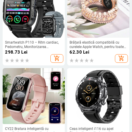
Smartwatch P110 – Ritm cardiac,
Brățară elastică compatibilă cu
Pedometru, Monitorizarea
curelele Apple Watch, pentru toate
somnului, Apeluri Bluetooth,
seriile, piatră neagră.
298.73
Lei
62.30
Lei
Compatibil cu iOS
add_shopping_cart
add_shopping_cart
CY22 Bratara inteligentă cu
Ceas inteligent i116 cu apel