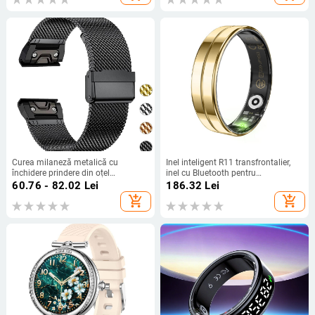
Curea milaneză metalică cu
Inel inteligent R11 transfrontalier,
închidere prindere din oțel
inel cu Bluetooth pentru
inoxidabil pentru Jiaming Garmin
monitorizarea ritmului cardiac,
60.76 - 82.02
Lei
186.32
Lei
Fenix7X 7Pro 6X 6
oxigen din sânge, somn, exerciții,
add_shopping_cart
add_shopping_cart
contor de pași, foto, impermeabil