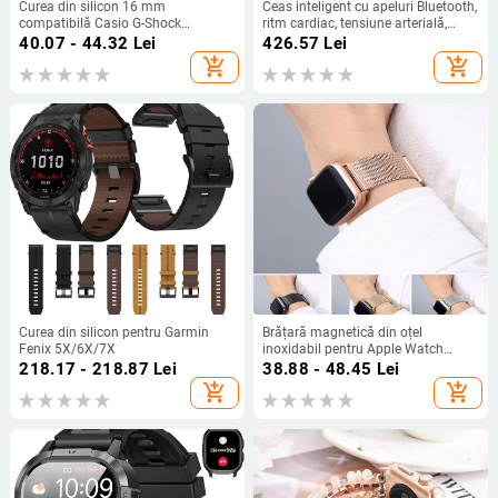
Curea din silicon 16 mm
Ceas inteligent cu apeluri Bluetooth,
compatibilă Casio G-Shock
ritm cardiac, tensiune arterială,
GWM5610 DW-5600 DW-6900
monitorizare a somnului și
40.07 - 44.32
Lei
426.57
Lei
pedometru
add_shopping_cart
add_shopping_cart
Curea din silicon pentru Garmin
Brățară magnetică din oțel
Fenix 5X/6X/7X
inoxidabil pentru Apple Watch
SE/6/5/4/3/2/1
218.17 - 218.87
Lei
38.88 - 48.45
Lei
add_shopping_cart
add_shopping_cart