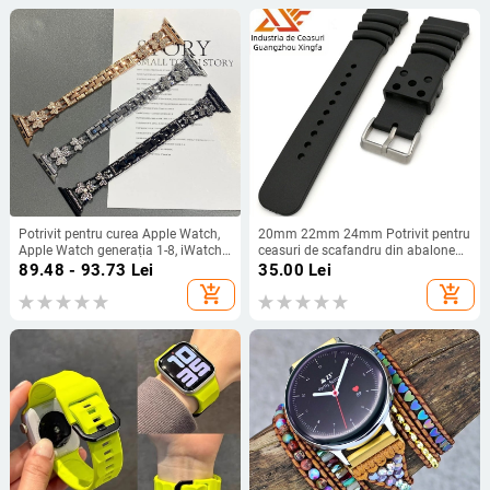
Potrivit pentru curea Apple Watch,
20mm 22mm 24mm Potrivit pentru
Apple Watch generația 1-8, iWatch,
ceasuri de scafandru din abalone
cu diamant, complet, cu diamant,
conservat, accesorii pentru ceasuri
89.48 - 93.73
Lei
35.00
Lei
pentru femei, de vară
en-gros, curea de ceas din cauciuc
add_shopping_cart
add_shopping_cart