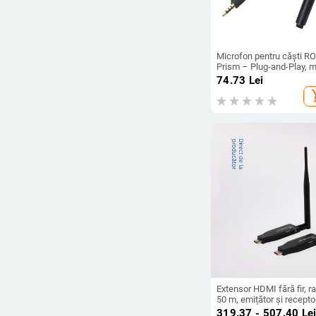
Microfon pentru căști R
Prism – Plug-and-Play, 
OEM, ambalare individual
74.73
Lei
suport distribuție unitate
add_s
Extensor HDMI fără fir, r
50 m, emițător și receptor
1080P, conectori placate
319.37 - 507.40
Le