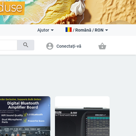
Ajutor
/
Română
/
RON
search
account_circle
shopping_basket
Conectați-vă