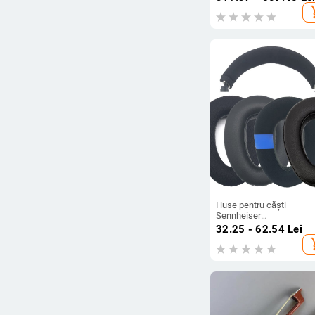
aur
add_s
Huse pentru căști
Sennheiser
PXC550/PXC480/MB660
32.25 - 62.54
Lei
perne din burete și husă 
add_s
piele