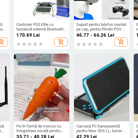
OG
Controler PS5 Elite cu
Suport pentru telefon montat
mod
tastatură externă Bluetooth,
pe cap, pentru filmări POV cu
r
ă,
difuzor încorporat, intrare
curea — Material ABS,
2
170.69
Lei
46.77 - 66.26
Lei
pentru chat vocal
compatibil universal,
hopping_cart
add_shopping_cart
add_shopping_cart
posibilitate adăugare logo
ază
Pix în formă de morcov cu
Carcasă PC transparentă
,
înregistrare vocală pentru
pentru New 2DS LL, turnare
d
 cu
elevi, jucărie drăguță
prin injecție, 60 g, origine
i
35.71 - 40.28
Lei
42.29
Lei