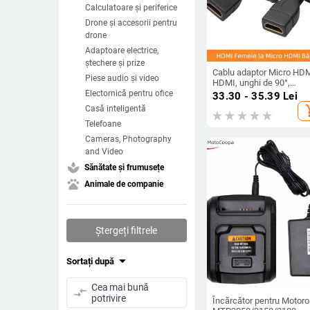
Calculatoare și periferice
Drone și accesorii pentru
drone
Adaptoare electrice,
ștechere și prize
Cablu adaptor Micro HDM
Piese audio și video
HDMI, unghi de 90°,
conector HDMI femelă,
Electornică pentru ofice
33.30 - 35.39
Lei
pentru tablete
add_s
Casă inteligentă
Telefoane
Cameras, Photography
and Video
spa
Sănătate și frumusețe
pets
Animale de companie
Ștergeți filtrele
arrow_drop_down
Sortați după
Cea mai bună
compare_arrows
potrivire
Încărcător pentru Motoro