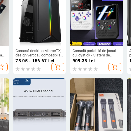
Carcasă desktop MicroATX,
Consolă portabilă de jocuri
ca
design vertical, compatibilă
cu joystick - Sistem de
p
cu plăci MicroATX, USB 2.0
operare Linux, interfață
a
75.05 - 156.67
Lei
909.35
Lei
frontal, fără sursă standard
Type-C, conectivitate
d
hopping_cart
add_shopping_cart
add_shopping_cart
wireless, MP4 player, stil
nostalgic