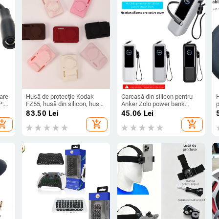
are
Husă de protecție Kodak
Carcasă din silicon pentru
H
P:
FZ55, husă din silicon, husă
Anker Zolo power bank
moale pentru cameră
25000mAh 165W
c
83.50
Lei
45.06
Lei
digitală CCD portabilă
hopping_cart
add_shopping_cart
add_shopping_cart