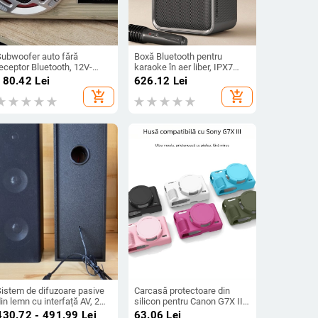
Subwoofer auto fără
Boxă Bluetooth pentru
eceptor Bluetooth, 12V-
karaoke în aer liber, IPX7
20V, Carcasă din aliaj de
rezistent la apă, baterie
180.42
Lei
626.12
Lei
aluminiu, IPX4, 40Hz-20kHz,
încorporată 6000mAh, 50W
add_shopping_cart
add_shopping_cart
SNR ≥100dB, baterie
putere, Bluetooth 5.0
încorporată 1200-2000mAh,
SY-31 Carcasă PC
Sistem de difuzoare pasive
Carcasă protectoare din
in lemn cu interfață AV, 2
silicon pentru Canon G7X III
canale
– Runzhe husă moale, anti
430.72 - 491.99
Lei
63.06
Lei