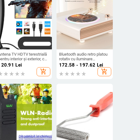
Antena TV HDTV terestrială
Bluetooth audio retro platou
entru interior și exterior, cu
rotativ cu iluminare
mplificare a semnalului
ambientală, difuzor cu
120.91
Lei
172.58 - 197.62
Lei
igital
încărcare fără fir
add_shopping_cart
add_shopping_cart