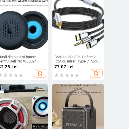
usă din piele și burete
Cablu audio 3-în-1 către 2
pentru Dell Pro WL5024
RCA cu intrări Type-C, Apple
ăști cu Bluetooth și anulare
Lightning și 3,5 mm, 2× RCA
52.25
Lei
77.07
Lei
a zgomotului
ieșiri, conductoare din cupru
add_shopping_cart
add_shopping_cart
fără oxigen, cupru placat cu
staniu, ROHS