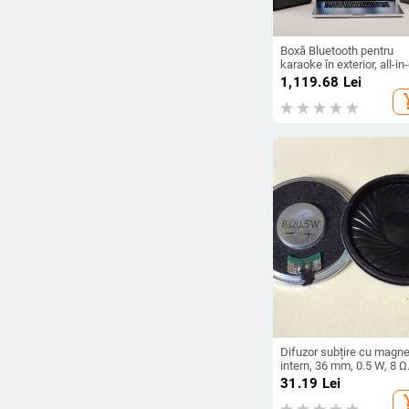
Boxă Bluetooth pentru
karaoke în exterior, all-in
cu baterie încorporată, 7
1,119.68
Lei
răspuns în frecvență 10
add_s
20kHz, SNR ≥70dB, 400
6000mAh
Difuzor subțire cu magne
intern, 36 mm, 0.5 W, 8 Ω
pentru dispozitive smart
31.19
Lei
home
add_s