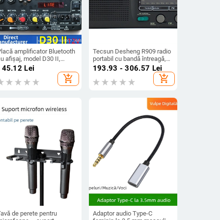
lacă amplificator Bluetooth
Tecsun Desheng R909 radio
u afișaj, model D30 II,
portabil cu bandă întreagă,
rand Pinyu; Intrări
reglare manuală a stațiilor,
145.12
Lei
193.93 - 306.57
Lei
luetooth, USB, TF, FM radio;
sunet mono, difuzor
add_shopping_cart
add_shopping_cart
Putere 25W; Alimentare
încorporat
DC12V/AC110-240V
Tavă de perete pentru
Adaptor audio Type-C