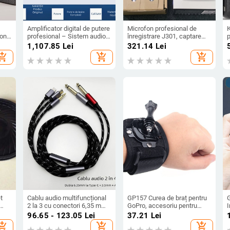
Amplificator digital de putere
Microfon profesional de
-one
profesional – Sistem audio
înregistrare J301, captare
p
5W,
de scenă cu două canale
cardioid, cu fir, SNR ≥75 dB,
1
1,107.85
Lei
321.14
Lei
0Hz-
pentru acasă, spectacole și
tensiune de lucru 5 V
L
hopping_cart
add_shopping_cart
add_shopping_cart
0–
conferințe
l
t
Cablu audio multifuncțional
GP157 Curea de braț pentru
G
2 la 3 cu conectori 6,35 mm
GoPro, accesoriu pentru
I
M către USB-C, 3,5 mm și
cameră de sport, material PC
96.65 - 123.05
Lei
37.21
Lei
Lightning
hopping_cart
add_shopping_cart
add_shopping_cart