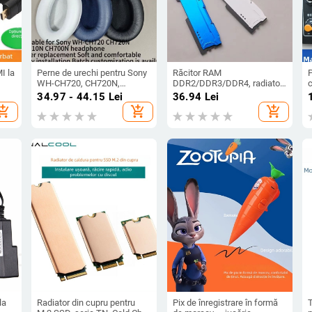
I la
Perne de urechi pentru Sony
Răcitor RAM
P
WH-CH720, CH720N,
DDR2/DDR3/DDR4, radiator
c
CH710N și CH700N – piele
din aluminiu
b
34.97 - 44.15
Lei
36.94
Lei
artificială
B
hopping_cart
add_shopping_cart
add_shopping_cart
la
Radiator din cupru pentru
Pix de înregistrare în formă