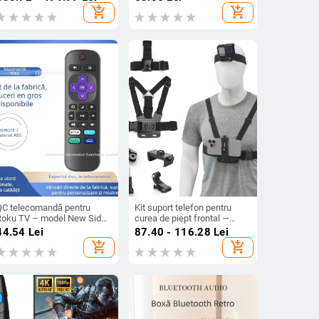
zgârietură și anti-cădere,
add_shopping_cart
add_shopping_cart
include husă siliconică și
capac de cameră
QC telecomandă pentru
Kit suport telefon pentru
Roku TV – model New Side
curea de piept frontal —
ey, rază de transmisie 15m,
compatibil universal, din
44.54
Lei
87.40 - 116.28
Lei
entru televizor
plastic + bandă elastică,
add_shopping_cart
add_shopping_cart
logo imprimabil