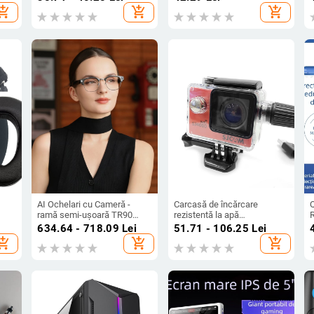
Huizhou
hopping_cart
add_shopping_cart
add_shopping_cart
AI Ochelari cu Cameră -
Carcasă de încărcare
ramă semi-ușoară TR90
rezistentă la apă
,
(cameră 5 MP, 16GB
SJ4000/SJ7000 pentru
K
634.64 - 718.09
Lei
51.71 - 106.25
Lei
din
memorie, baterie 220mAh,
camere de acțiune — include
p
hopping_cart
add_shopping_cart
add_shopping_cart
greutate 37g)
carcasă rezistentă la apă,
conector etanș și cablu de
încărcare