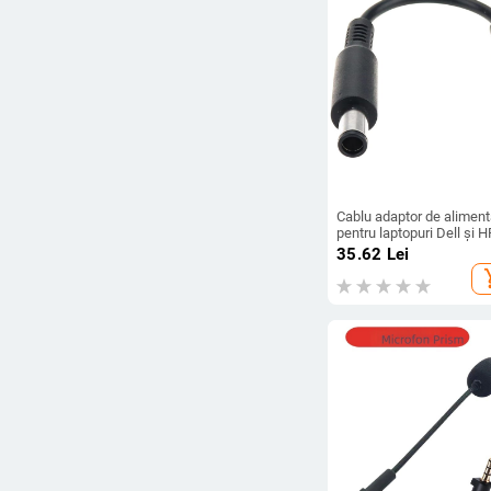
Ștergeți filtrele
Cablu adaptor de aliment
pentru laptopuri Dell și H
conectori 7.4x5.0 mm
35.62
Lei
masculin la 4.5x3.0 mm
add_s
feminin, OEM, marcă YL,
model 4530F la 7450M