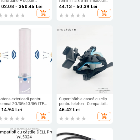
microfoane – suport
feminin la 3,5 mm masculin,
ultifuncțional anti vibrații
cu miez din cupru pur, pentru
102.08 - 360.45
Lei
44.13 - 50.39
Lei
entru microfoane cu fir și
dispozitive digitale
add_shopping_cart
add_shopping_cart
ără fir
ntena exterioară pentru
Suport bărbie cască cu clip
semnal 2G/3G/4G/5G LTE
pentru telefon - Compatibil
cilindrică), 50 Ω, 12 dBi,
GoPro/DJI, PP+TPE, Model
114.94
Lei
46.42
Lei
SWR ≤ 1.8
GR19
add_shopping_cart
add_shopping_cart