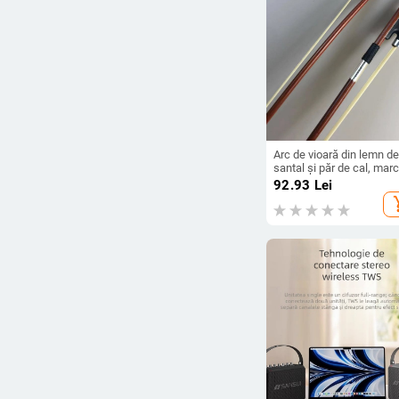
Arc de vioară din lemn de
santal și păr de cal, mar
Long Jump, destinat
92.93
Lei
instrumentelor muzicale
add_s