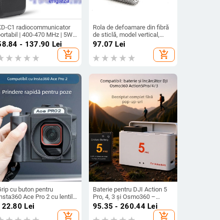
KD-C1 radiocommunicator
Rola de defoamare din fibră
ortabil | 400-470 MHz | 5W |
de sticlă, model vertical,
6 canale | rază 3-5 km |
diametrul 21 mm, lungimea
58.84 - 137.90
Lei
97.07
Lei
i‑ion 1500 mAh | Rezistent
75 mm
add_shopping_cart
add_shopping_cart
a cădere | 3.7V
rip cu buton pentru
Baterie pentru DJI Action 5
nsta360 Ace Pro 2 cu lentilă
Pro, 4, 3 și Osmo360 –
UV – Strange Leaves
carcasă ABS; include baterie
122.80
Lei
95.35 - 260.44
Lei
și cutie
add_shopping_cart
add_shopping_cart