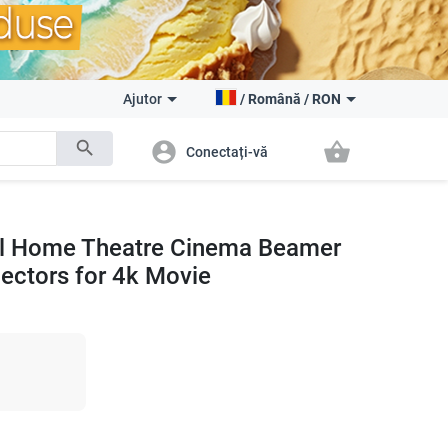
Ajutor
/
Română
/
RON
search
account_circle
shopping_basket
Conectați-vă
il Home Theatre Cinema Beamer
ectors for 4k Movie