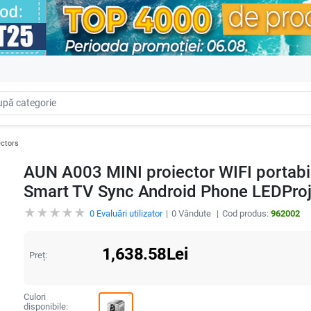
ectors
AUN A003 MINI proiector WIFI portab
Smart TV Sync Android Phone LEDProj
0
Evaluări utilizator
0
Vândute
Cod produs:
962002
1,638.58
Lei
Preț:
Culori
disponibile: