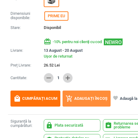
Dimensiuni
PRIME EU
disponibile:
Stare:
Disponibil
redeem
NEWRO
-10% pentru noi clienți cu cod:
Livrare:
13 August - 20 August
Ușor de returnat
Preț Livrare:
26.52
Lei
remove
add
Cantitate:
1
local_mall
add_shopping_cart
favorite
Adaugă la 
CUMPĂRAȚI ACUM
ADAUGAȚI ÎN COȘ
Siguranță la
Returnarea se
lock
assignment_return
Plata securizată
cumpărături:
probleme