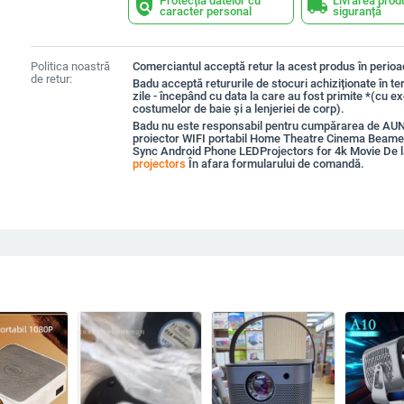
Protecția datelor cu
Livrarea prod
policy
local_shipping
caracter personal
siguranță
Politica noastră
Comerciantul acceptă retur la acest produs în perioad
de retur:
Badu acceptă retururile de stocuri achiziționate în t
zile - începând cu data la care au fost primite *(cu e
costumelor de baie și a lenjeriei de corp).
Badu nu este responsabil pentru cumpărarea de AU
proiector WIFI portabil Home Theatre Cinema Beam
Sync Android Phone LEDProjectors for 4k Movie De 
projectors
În afara formularului de comandă.