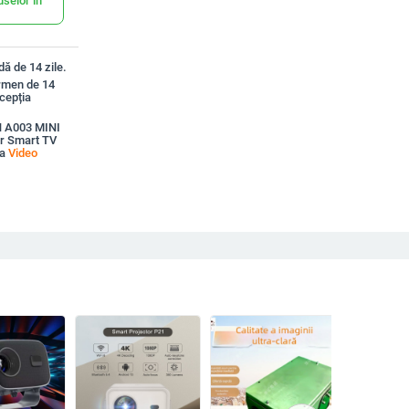
uselor în
ă de 14 zile.
ermen de 14
xcepția
N A003 MINI
er Smart TV
la
Video