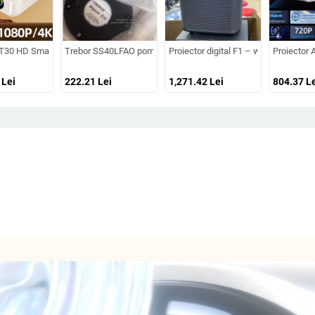
55W, Guangdong
 cinema, compatibil cu smartphone, rezoluție HD, model T5mini Android versiune
 T30 HD Smart Android Wi-Fi pentru casă, dormitor și cinema de familie
Trebor SS40LFAO pompă pentru airbaguri și proiector cu corecți
Proiector digital F1 – wireless, porta
Proiector A
Lei
222.21
Lei
1,271.42
Lei
804.37
Le