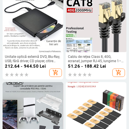
Unitate optică externă DVD, Blu-Ray,
Cablu de rețea Class 8, 40G,
USB, fără driver, CD player, citire
ecranat, jumper RJ-45, lungime 1–
computer, VCD, arzător de discuri
30 m
212.64 - 944.50
Lei
51.26 - 188.42
Lei
optice externe
add_shopping_cart
add_shopping_cart