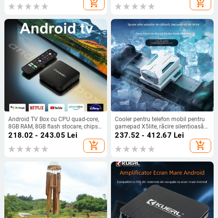
add_shopping_cart
add_shopping_cart
Android TV Box cu CPU quad-core,
Cooler pentru telefon mobil pentru
8GB RAM, 8GB flash stocare, chipset
gamepad X5lite, răcire silențioasă
Amlogic, HDMI/USB/AV, Full HD
pe bază de semiconductori,
218.02 - 243.05
Lei
237.52 - 412.67
Lei
1080p
interfață USB-C, conectivitate
add_shopping_cart
add_shopping_cart
wireless, model X5lite zero joint