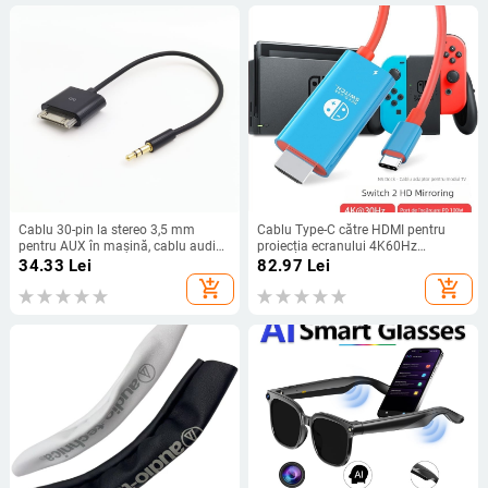
Cablu 30-pin la stereo 3,5 mm
Cablu Type-C către HDMI pentru
pentru AUX în mașină, cablu audio
proiecția ecranului 4K60Hz
pentru iPod, lungime 20 cm
Nintendo Switch 2 Gen, 2 m
34.33
Lei
82.97
Lei
add_shopping_cart
add_shopping_cart