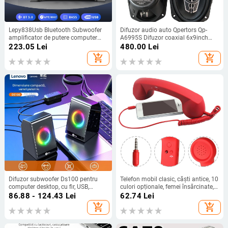
Lepy838Usb Bluetooth Subwoofer
Difuzor audio auto Qpertors Qp-
amplificator de putere computer
A6995S Difuzor coaxial 6x9inch
12V auto acasă amplificator de
Difuzor modificat auto
223.05
Lei
480.00
Lei
putere U disc muzică fără pierderi
add_shopping_cart
add_shopping_cart
Difuzor subwoofer Ds100 pentru
Telefon mobil clasic, căști antice, 10
computer desktop, cu fir, USB,
culori opționale, femei însărcinate,
pentru notebook, audio, pentru
antiradiații, telefon mobil retro, căști
86.88 - 124.43
Lei
62.74
Lei
computer, lot de accesorii
mari, producători în stoc
add_shopping_cart
add_shopping_cart