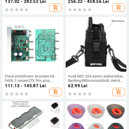
transmisiuni mobile, potrivit pentru
funcție: colectare sunet și sprijin
137.02 - 282.52
Lei
256.22 - 458.56
Lei
influenceri, universal, avansat
pentru auz, garanție de 1 an
add_shopping_cart
add_shopping_cart
Placă amplificator de putere DX-
Husă MSC-20A pentru walkie-talkie,
0408, 2 canale STK film gros,
Baofeng-888s-compatibilă, clemă
50W+50W, alimentare AC dublă
talie reglabilă, anti-derapare, rază
111.13 - 145.87
Lei
62.99
Lei
15–18V
1,5–3 km
add_shopping_cart
add_shopping_cart