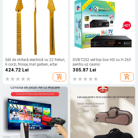
Gât de chitară electrică cu 22 freturi,
DVB-T2S2 set-top box HD cu H.265
6 corzi, finisaj mat galben, arțar
pentru uz casnic
424.72
Lei
305.87
Lei
add_shopping_cart
add_shopping_cart