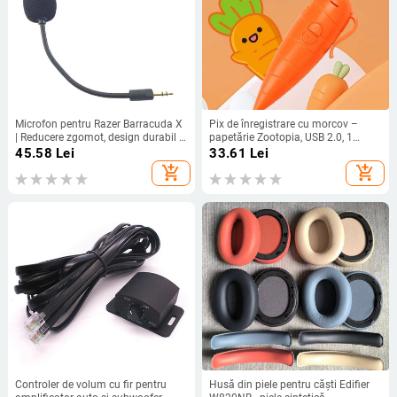
Microfon pentru Razer Barracuda X
Pix de înregistrare cu morcov –
| Reducere zgomot, design durabil |
papetărie Zootopia, USB 2.0, 1
Compatibil cu Barracuda X; În stoc
microfon, baterie AA, fără afișaj,
45.58
Lei
33.61
Lei
fără suport pentru card de memorie
add_shopping_cart
add_shopping_cart
Controler de volum cu fir pentru
Husă din piele pentru căști Edifier