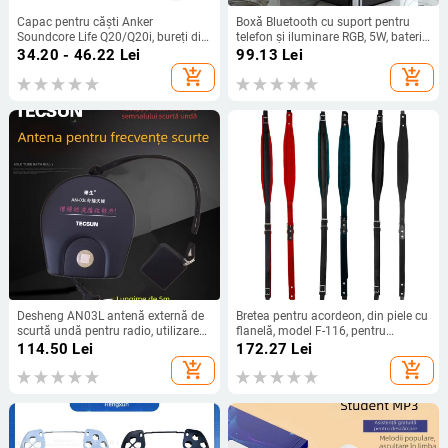
Capac pentru căști Anker
Boxă Bluetooth cu suport pentru
Soundcore Life Q20/Q20i, bureți din
telefon și iluminare RGB, 5W, baterie
piele proteică, montaj ușor
încorporată 1200–2000 mAh,
34.20 - 46.22
Lei
99.13
Lei
Bluetooth 5.3, răspuns în frecvență
add_shopping_cart
add_shopping_cart
100 Hz–20 kHz, SNR ≥70 dB
Desheng AN03L antenă externă de
Bretea pentru acordeon, din piele cu
scurtă undă pentru radio, utilizare
flanelă, model F-116, pentru
în exterior
instrumente cu tastatură
114.50
Lei
172.27
Lei
add_shopping_cart
add_shopping_cart