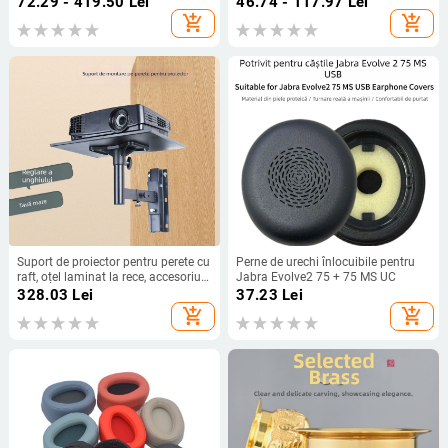
72.29 - 419.50
Lei
46.74 - 117.97
Lei
epoxidică, modele variate.
add_shopping_cart
add_shopping_cart
Suport de proiector pentru perete cu
Perne de urechi înlocuibile pentru
raft, oțel laminat la rece, accesoriu
Jabra Evolve2 75 + 75 MS UC
pentru polița TV
328.03
Lei
37.23
Lei
add_shopping_cart
add_shopping_cart