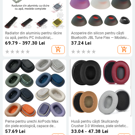
Radiator din aluminiu pentru răcire
Acoperire din silicon pentru căști
cu apă, pentru PC industrial,
Bluetooth JBL Tune Flex — Modelul
disipare prin conducte
T029 — Compatibil cu JBL Tune
69.79 - 397.30
Lei
37.24
Lei
Flex Little Crystal Bean
add_shopping_cart
add_shopping_cart
Perne pentru urechi AirPods Max
Husă pentru căști Skullcandy
din piele ecologică, capace de
Crusher 3.0 Wireless, piele sintetică,
înlocuire compatibile cu generația 1
compatibilă OEM, pentru
57.69
Lei
33.04 - 47.38
Lei