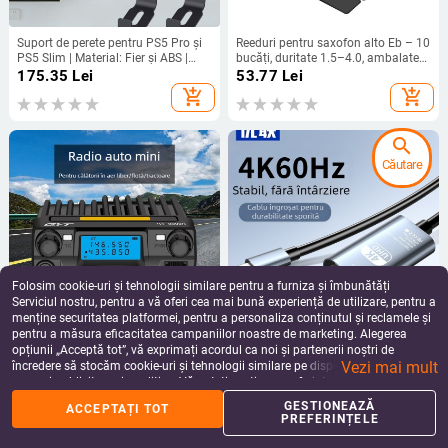
Suport de perete pentru PS5 Pro și
Reeduri pentru saxofon alto Eb – 10
PS5 Slim | Material: Fier și ABS |
bucăți, duritate 1.5–4.0, ambalate
Greutate: 403 g
în cutie de carton
175.35
Lei
53.77
Lei
add_shopping_cart
add_shopping_cart
search
Căutare
Folosim cookie-uri și tehnologii similare pentru a furniza și îmbunătăți
Serviciul nostru, pentru a vă oferi cea mai bună experiență de utilizare, pentru a
menține securitatea platformei, pentru a personaliza conținutul și reclamele și
pentru a măsura eficacitatea campaniilor noastre de marketing. Alegerea
Stație auto QYT KT8900R, nivel
Cablu adaptor USB-C la HDMI cu
opțiunii „Acceptă tot”, vă exprimați acordul ca noi și partenerii noștri de
profesional, trei trepte de standby
ieșire 4K60Hz pentru PC
Vezi mai mult
dual, unitate compactă fără fir,
încredere să stocăm cookie-uri și tehnologii similare pe dispozitivul dvs. în
993.79
Lei
119.11
Lei
400–470 MHz
scopuri publicitare și analitice. Vă puteți gestiona preferințele în orice moment
add_shopping_cart
add_shopping_cart
făcând clic pe „Gestionează preferințele”. Pentru mai multe informații, vă
GESTIONEAZĂ
ACCEPTAȚI TOT
rugăm să consultați
Politica noastră de confidențialitate
.
PREFERINȚELE