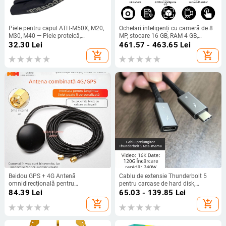
Piele pentru capul ATH-M50X, M20,
Ochelari inteligenți cu cameră de 8
M30, M40 — Piele proteică,
MP, stocare 16 GB, RAM 4 GB,
Personalizabil după mostră, 1
baterie de 290 mAh, traducere AI în
32.30
Lei
461.57 - 463.65
Lei
pachet
timp real; compatibile cu Android și
add_shopping_cart
add_shopping_cart
iOS
Beidou GPS + 4G Antenă
Cablu de extensie Thunderbolt 5
omnidirecțională pentru
pentru carcase de hard disk,
poziționare, două în unu, Antenă de
transfer de date la viteză mare de
84.39
Lei
65.03 - 139.85
Lei
cabinet cu ieșire dublă, SMA Pin
80 Gbps, încărcare rapidă PD240W,
add_shopping_cart
add_shopping_cart
interior, cablu de 3 m
compatibil cu MacBook