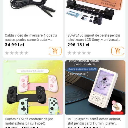
Cablu video de inversare 4P, patru
SU-WL450 suport de perete pentru
nuclee, pentru cameră auto —
televizoare LCD Sony – universal,
extensie pentru vedere pe spate,
control mecanic, sarcină 15 kg
34.99
Lei
296.18
Lei
personalizabil
add_shopping_cart
add_shopping_cart
Gamesir X5Lite controler de joc
MP3 player cu temă desen animat,
mobil extensibil cu Type-C
slot pentru card TF, mini player
portabil de muzică, acoperire