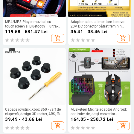
MP4/MP3 Player muzical cu
Adaptor cablu alimentare Lenovo:
touchscreen și Bluetooth — ultra-
20V DC conector pătrat feminin
subțire, pentru citirea romanelor
către 7950/5525/4017, model 7950
119.58 - 581.47
Lei
36.41 - 38.46
Lei
5525 4017, lungime fir 0,15 m, OEM,
add_shopping_cart
add_shopping_cart
linie de conversie a energiei
Capace joystick Xbox 360 - vârf de
Musketeer Mixlite adaptor Android:
ciupercă, design 3D rocker, ABS, fără
controler de joc și convertor
vibrații, include 6 capace și 1
tastatură/mouse — USB, Bluetooth,
39.49 - 43.66
Lei
164.85 - 258.72
Lei
șurubelniță T8
ABS, pentru un singur utilizator
add_shopping_cart
add_shopping_cart