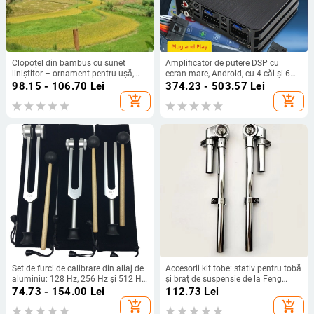
Clopoțel din bambus cu sunet
Amplificator de putere DSP cu
liniștitor – ornament pentru ușă,
ecran mare, Android, cu 4 căi și 6
ceainărie și decor de casă
căi, fără pierderi, pentru modificarea
98.15 - 106.70
Lei
374.23 - 503.57
Lei
audio auto, en-gros, plug and play
add_shopping_cart
add_shopping_cart
Set de furci de calibrare din aliaj de
Accesorii kit tobe: stativ pentru tobă
aluminiu: 128 Hz, 256 Hz și 512 Hz,
și braț de suspensie de la Feng
cu suport triunghiular sau bază,
Chen
74.73 - 154.00
Lei
112.73
Lei
Baiyao
add_shopping_cart
add_shopping_cart