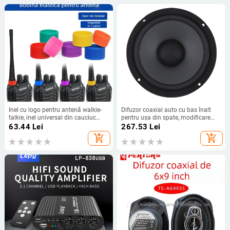
Inel cu logo pentru antenă walkie-
Difuzor coaxial auto cu bas înalt
talkie, inel universal din cauciuc
pentru ușa din spate, modificare
pentru walkie-talkie, capac
audio auto en-gros din fabrică, 6.5",
63.44
Lei
267.53
Lei
decorativ pentru antenă, accesorii
wolf
add_shopping_cart
add_shopping_cart
pentru produs