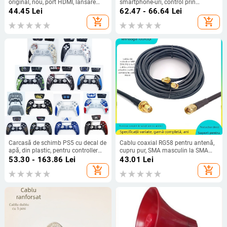
original, nou, port HDMI, lansare
smartphone-uri, control prin
2017
aplicație – interfețe: Lightning,
44.45
Lei
62.47 - 66.64
Lei
Type-C, USB-C; rază 8–15 m;
add_shopping_cart
add_shopping_cart
material: aliaj de
aluminiu/PC/PVC/silicon moale;
emițător IR
Carcasă de schimb PS5 cu decal de
Cablu coaxial RG58 pentru antenă,
apă, din plastic, pentru controller
cupru pur, SMA masculin la SMA
PS5
feminin, adaptor WiFi pentru
53.30 - 163.86
Lei
43.01
Lei
antenă
add_shopping_cart
add_shopping_cart