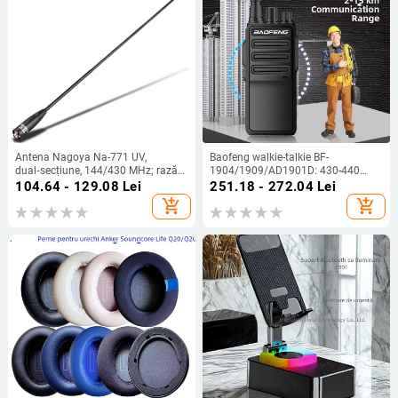
Antena Nagoya Na-771 UV,
Baofeng walkie-talkie BF-
dual‑secțiune, 144/430 MHz; rază
1904/1909/AD1901D: 430-440
1,5–3 km; distanță teoretică 5–10
MHz, 5 W, 16 canale, rază 5-10 km,
104.64 - 129.08
Lei
251.18 - 272.04
Lei
km; putere de emisie 10 W; anti-
baterie 4200 mAh
add_shopping_cart
add_shopping_cart
interferențe