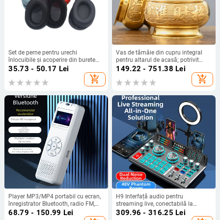
Set de perne pentru urechi
Vas de tămâie din cupru integral
înlocuibile și acoperire din burete
pentru altarul de acasă; potrivit
pentru căști Sony MDR-100ABN
pentru Buddha, Guanyin și zeitățile
35.73 - 50.17
Lei
149.22 - 751.38
Lei
WH-H900N
bogăției
add_shopping_cart
add_shopping_cart
Player MP3/MP4 portabil cu ecran,
H9 Interfață audio pentru
înregistrator Bluetooth, radio FM,
streaming live, conectabilă la
audiobook-uri, USB flash drive cu
telefon, computer, căști Bluetooth,
68.79 - 150.99
Lei
309.96 - 316.25
Lei
Bluetooth
mixer și microfon