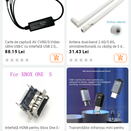
Carte de captură AV CVBS/S-Video
Antena dual-band 2.4G/5.8G,
către USB-C cu interfață USB 2.0,
omnidirecțională, cu câștig de 5 dBi,
rezoluții 640x480@25Hz și
pliabilă, pentru WiFi și Bluetooth
88.19
Lei
31.43
Lei
720x576@30Hz
add_shopping_cart
add_shopping_cart
Interfață HDMI pentru Xbox One S -
Transmițător infraroșu mini pentru