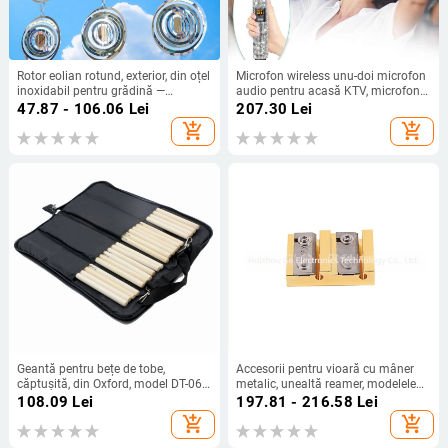
Rotor eolian rotund, exterior, din oțel
Microfon wireless unu-doi microfon
inoxidabil pentru grădină —
audio pentru acasă KTV, microfon
dispozitiv de descurajare a
audio pentru exterior, karaoke,
47.87 - 106.06
Lei
207.30
Lei
păsărilor
microfon portabil profesional live
add_shopping_cart
add_shopping_cart
Geantă pentru bețe de tobe,
Accesorii pentru vioară cu mâner
căptușită, din Oxford, model DT-06,
metalic, unealtă reamer, modelele
pentru seturi de tobe
B120/B121, ambalate într-o pungă
108.09
Lei
197.81 - 216.58
Lei
de plastic
add_shopping_cart
add_shopping_cart