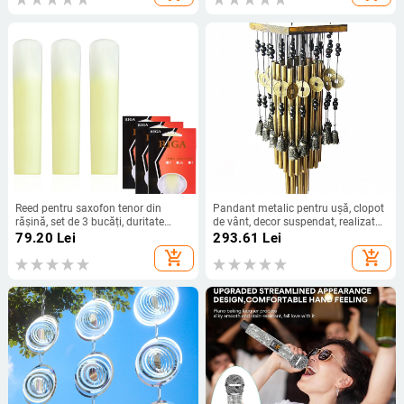
Reed pentru saxofon tenor din
Pandant metalic pentru ușă, clopot
rășină, set de 3 bucăți, duritate
de vânt, decor suspendat, realizat
1.5/2.0/2.5
manual
79.20
Lei
293.61
Lei
add_shopping_cart
add_shopping_cart