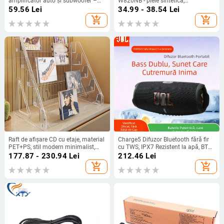
amplificator auto și subwoofer –
W820NB - piele sintetică,
12V, carcasă din ABS ignifug,
personalizată după desene
59.56
Lei
34.99 - 38.54
Lei
exterior PVC, greutate 0.1, cod
add_shopping_cart
add_shopping_cart
produs 408
Raft de afișare CD cu etaje, material
Charge5 Difuzor Bluetooth fără fir
PET+PS, stil modern minimalist,
cu TWS, IPX7 Rezistent la apă, BT
brand Evesigar/isi home, model
5.3, 10W, Baterie încorporată 1200–
177.87 - 230.94
Lei
212.46
Lei
2300026402766717697,
2000mAh
add_shopping_cart
add_shopping_cart
multifuncțional