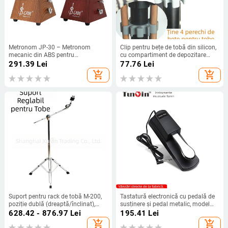
Metronom JP-30 – Metronom
Clip pentru bețe de tobă din silicon,
mecanic din ABS pentru
cu compartiment de depozitare
instrumente muzicale
detașabil, pentru seturi de tobe
291.39
Lei
77.76
Lei
add_shopping_cart
add_shopping_cart
Suport pentru rack de tobă M-200,
Tastatură electronică cu pedală de
poziție dublă (dreaptă/înclinat),
susținere și pedal metalic, model
construcție metalică cromată
SY-01, construcție ABS cu placare
628.42 - 876.97
Lei
195.41
Lei
metalică, destinate instrumentelor
add_shopping_cart
add_shopping_cart
muzicale