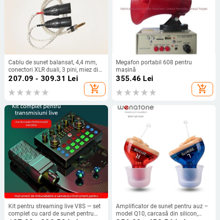
Cablu de sunet balansat, 4,4 mm,
Megafon portabil 608 pentru
conectori XLR duali, 3 pini, miez din
mașină
cupru placat cu argint
207.09 - 309.31
Lei
355.46
Lei
add_shopping_cart
add_shopping_cart
Kit pentru streaming live V8S — set
Amplificator de sunet pentru auz –
complet cu card de sunet pentru
model Q10, carcasă din silicon,