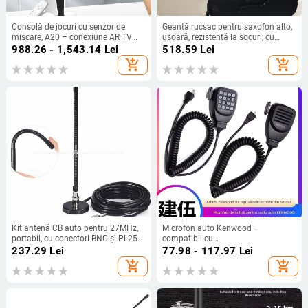
Consolă de jocuri cu senzor de
Geantă rucsac pentru saxofon alto,
mișcare, A20 – conexiune AR TV
ușoară, rezistentă la șocuri, cu
acasă, covoraș de dans wireless
curea de umăr curbată, material
988.26 - 1,543.14
Lei
518.59
Lei
dublu, 32GB memorie
Oxford
add_shopping_cart
add_shopping_cart
Kit antenă CB auto pentru 27MHz,
Microfon auto Kenwood –
portabil, cu conectori BNC și PL259
compatibil cu
| Brand: YIDATON • Model: CB short
TM281/TM481/TM271/TM471/866G
237.29
Lei
77.98 - 117.97
Lei
wave antenna suit • Tip: Alte
microfon de mână; rază 1.5–3 km;
add_shopping_cart
add_shopping_cart
accesorii • Tip de comunicare: Non-
fără baterie; rezistent la praf
inserting card