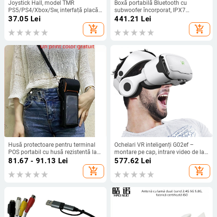
Joystick Hall, model TMR
Boxă portabilă Bluetooth cu
PS5/PS4/Xbox/Sw, interfață placă,
subwoofer încorporat, IPX7
conectare prin sudură, materiale:
rezistent la apă, 40W, Bluetooth 5.3,
37.05
Lei
441.21
Lei
plastic, cupru, fier
20Hz-20kHz, baterie 2000-
add_shopping_cart
add_shopping_cart
4000mAh
Husă protectoare pentru terminal
Ochelari VR inteligenți G02ef –
POS portabil cu husă rezistentă la
montare pe cap, intrare video de la
apă și curea de umăr (Model V2-
telefonul mobil, rezoluție 720–1080,
81.67 - 91.13
Lei
577.62
Lei
333; Marcă Spring pie; Compatibil
realitate virtuală 3D
add_shopping_cart
add_shopping_cart
cu PDA, cititor RFID, POS; Origine
Shenzhen; Procesare OEM)