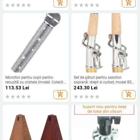
și 2
Skullcandy Crusher 3.0
add_shopping_cart
add_shopping_cart
Microfon pentru copii pentru
Set de gâturi pentru saxofon
recuzită cu cristale (model: Colecție
soprană: drept și curbat, model B53,
de recuzită; marcă: Alte; pe cablu:
dop din cupru, două piese, ambalaj
113.53
Lei
243.30
Lei
Da; direcție: Inimă; SNR ≥70 dB)
OPP
add_shopping_cart
add_shopping_cart