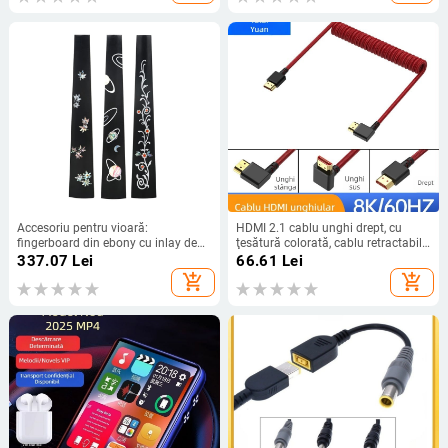
Accesoriu pentru vioară:
HDMI 2.1 cablu unghi drept, cu
fingerboard din ebony cu inlay de
ţesătură colorată, cablu retractabil
perlă, gât sculptat, LN231,
cu arc, 1 m, video 8K
337.07
Lei
66.61
Lei
Astonvilla
add_shopping_cart
add_shopping_cart