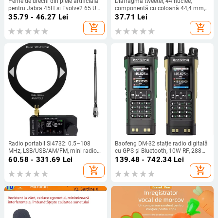
Perne de urechi din piele artificială
Diafragmă tweeter, 44 nuclee,
pentru Jabra 45H și Evolve2 65 UC,
componentă cu coloană 44,4 mm,
montare ușoară, confort la purtare
driver horn cu bobină – accesorii
35.79 - 46.27
Lei
37.71
Lei
add_shopping_cart
add_shopping_cart
Radio portabil Si4732: 0.5–108
Baofeng DM-32 stație radio digitală
MHz, LSB/USB/AM/FM, mini radio
cu GPS și Bluetooth, 10W RF, 288
de buzunar
canale, baterie Li-ion 2500 mAh
60.58 - 331.69
Lei
139.48 - 742.34
Lei
add_shopping_cart
add_shopping_cart