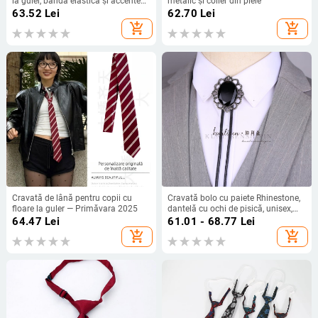
la guler, bandă elastică și accente
metalic și colier din piele
cu diamante
63.52
Lei
62.70
Lei
add_shopping_cart
add_shopping_cart
Cravată de lână pentru copii cu
Cravată bolo cu paiete Rhinestone,
floare la guler — Primăvara 2025
dantelă cu ochi de pisică, unisex,
cap plat, model geometric romb
64.47
Lei
61.01 - 68.77
Lei
add_shopping_cart
add_shopping_cart