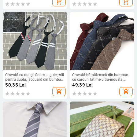
add_shopping_cart
add_shopping_cart
Cravată cu dungi, floare la guler, stil
Cravată bărbătească din bumbac
pentru cuplu, jacquard din bumbac
cu carouri, lățime ultra-îngustă,
(Bumbac, Dungi, Jacquard, Floare
jacquard, stil săgeată, casual lejer
50.35
Lei
49.39
Lei
la guler, Stil pentru cuplu)
add_shopping_cart
add_shopping_cart