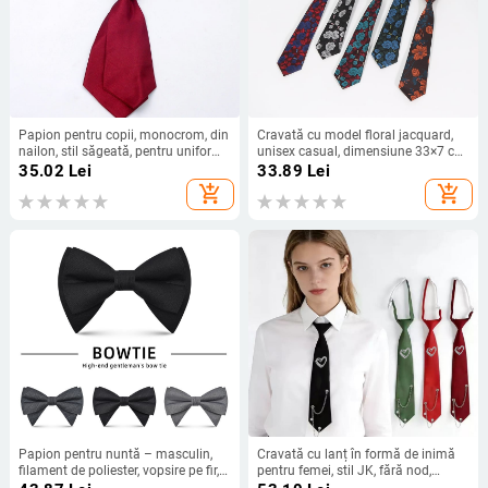
Papion pentru copii, monocrom, din
Cravată cu model floral jacquard,
nailon, stil săgeată, pentru uniforme
unisex casual, dimensiune 33×7 cm,
școlare
lățime obișnuită, material: fire de
35.02
Lei
33.89
Lei
poliester, țesătură jacquard, formă
add_shopping_cart
add_shopping_cart
floare.
Papion pentru nuntă – masculin,
Cravată cu lanț în formă de inimă
filament de poliester, vopsire pe fir,
pentru femei, stil JK, fără nod,
accent cu floare la guler
accesoriu simplu pentru cămașă,