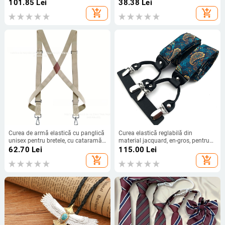
bijuterie, guler din piele din aliaj de
stil universitar, stil casual, cu litere
101.85
Lei
38.38
Lei
zinc, transfrontalier, o generație de
scurte, la modă
add_shopping_cart
add_shopping_cart
păr
Curea de armă elastică cu panglică
Curea elastică reglabilă din
unisex pentru bretele, cu cataramă
material jacquard, en-gros, pentru
cu cârlig, la modă, 2022, vară nouă,
bărbați, cu clips Y 6, en-gros
62.70
Lei
115.00
Lei
sosire nouă
add_shopping_cart
add_shopping_cart