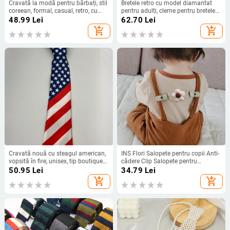
Cravată la modă pentru bărbați, stil
Bretele retro cu model diamantat
coreean, formal, casual, retro, cu
pentru adulți, cleme pentru bretele
buline, floral, pentru tineret,
pentru bărbați, bretele pentru
48.99
Lei
62.70
Lei
accesorii pentru cămașă
pantaloni, bretele, bretele pentru
add_shopping_cart
add_shopping_cart
pantaloni
Cravată nouă cu steagul american,
INS Flori Salopete pentru copii Anti-
vopsită în fire, unisex, tip boutique
cădere Clip Salopete pentru
de modă, cu motive florale, club de
bebeluși Fustă Curea de umăr Anti-
50.95
Lei
34.79
Lei
noapte, divertisment, distracție și
alunecare Cădere Clip fix Anti-
add_shopping_cart
add_shopping_cart
agrement
cădere Artefact de umăr