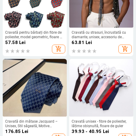
Cravată pentru bărbați din fibre de
Cravată cu strasuri, încrustată cu
poliester, model geometric, floare de
diamante, unisex, accesoriu de
guler
petrecere în formă săgeată, design
57.58
Lei
63.81
Lei
monocrom
add_shopping_cart
add_shopping_cart
Cravată din mătase Jacquard –
Cravată unisex - fibre de poliester,
Unisex, Stil săgeată, Motive
lățime obișnuită, floare de guler
animale, Cravată formală de
176.85
Lei
39.93 - 40.95
Lei
afaceri.