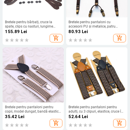
Bretele pentru bărbați, cruce la
Bretele pentru pantaloni cu
spate, clips cu nasturi, lungime
accesorii PU și metalice, patru
reglabilă
clipsuri, spate încrucișat, unisex
155.89
Lei
80.93
Lei
pentru adulți, personalizare
add_shopping_cart
add_shopping_cart
disponibilă
Bretele pentru pantaloni pentru
Bretele pentru pantaloni pentru
copii, model dungat, bandă elastică,
adulți, cu 3 clipuri, elastice, cruce în
3 clipsuri, unisex, lungime fixă
spate, lungime reglabilă, jacquard
35.42
Lei
52.64
Lei
cu buline
add_shopping_cart
add_shopping_cart