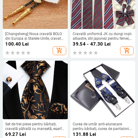
[Changsheng] Noua cravată BOLO
Cravată uniformă JK cu dungi roșii-
din Europa și Statele Unite, cravată
albastre, stil japonez pentru femei,
la modă Eagle, transfrontalieră, o
cămașă pentru studenți, papion,
100.40
Lei
39.54 - 47.30
Lei
generație de păr
accesorii DK cu mâini libere
add_shopping_cart
add_shopping_cart
Set de trei piese pentru bărbați,
Curea de umăr anti-alunecare
cravată pătrată cu manșetă, eșarfă,
pentru bărbați, curea de pantaloni
poliester, 8 cm, stoc direct din
pentru costum, curea de
69.27
Lei
131.88
Lei