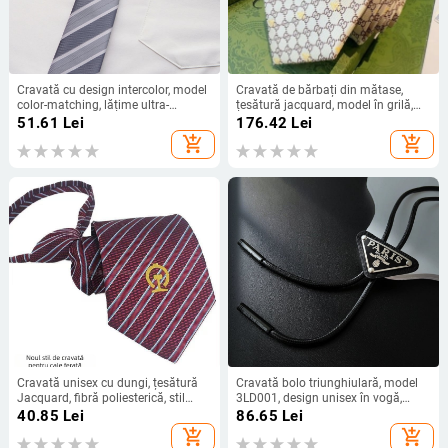
Cravată cu design intercolor, model
Cravată de bărbați din mătase,
color-matching, lățime ultra-
țesătură jacquard, model în grilă,
îngustă, fibre de poliester, tip: floare
formă romb, stil modern
51.61
Lei
176.42
Lei
de rever
add_shopping_cart
add_shopping_cart
Cravată unisex cu dungi, țesătură
Cravată bolo triunghiulară, model
Jacquard, fibră poliesterică, stil
3LD001, design unisex în vogă,
săgeată, motiv constelație
finisaj lucios oglindit pentru purtare
40.85
Lei
86.65
Lei
zilnică
add_shopping_cart
add_shopping_cart