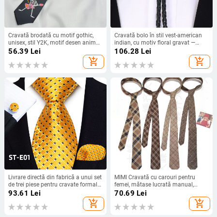
Cravată brodată cu motif gothic,
Cravată bolo în stil vest-american
unisex, stil Y2K, motif desen animat
indian, cu motiv floral gravat —
cu inimă, palmă și ochi
unisex
56.39
Lei
106.28
Lei
add_shopping_cart
add_shopping_cart
Livrare directă din fabrică a unui set
MIMI Cravată cu carouri pentru
de trei piese pentru cravate formale
femei, mătase lucrată manual,
bărbătești, batistă de buzunar și
dungi negre și albe, nuanțe cafea,
93.61
Lei
70.69
Lei
butoni cu dungi, model 2026.
cămilă și kaki, elegantă și versatilă
add_shopping_cart
add_shopping_cart