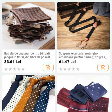
Batistă de buzunar pentru bărbați,
Suspensie cu cataramă retro
jacquard floral, din fibre de poliester,
americană pentru bărbați, tip gras,
pentru adulți, iarna 2023
universal, puternic, antiderapant,
33.61
Lei
64.47
Lei
extensibilă, suspendată pentru
add_shopping_cart
add_shopping_cart
pantaloni pentru adulți