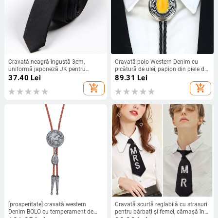
Cravată neagră îngustă 3cm,
Cravată polo Western Denim cu
uniformă japoneză JK pentru
picătură de ulei, papion din piele din
studenți, cămașă Joker, cravată
aliaj de zinc, accesorii smoking
37.40
Lei
89.31
Lei
mică, producători Guangdong, în
pentru bărbați
add_shopping_cart
add_shopping_cart
stoc en-gros
[prosperitate] cravată western
Cravată scurtă reglabilă cu strasuri
Denim BOLO cu temperament de
pentru bărbați și femei, cămașă în