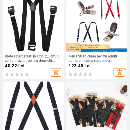
Bretele bărbătești în stoc, 2,5 cm, cu
Men's Strap curea pentru adulți
cârlig invizibil, pentru drumeții,
pantaloni curea suspender
bretele pentru lenjerie intimă, pentru
suspender suspender suspender
40.22
Lei
123.40
Lei
drumeții în aer liber
suspender suspender men's belt clip
add_shopping_cart
add_shopping_cart
cu cataramă fără ac