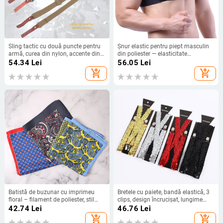
Sling tactic cu două puncte pentru
Șnur elastic pentru piept masculin
armă, curea din nylon, accente din
din poliester — elasticitate
piele de vițel real, 3 clipsuri, lungime
puternică, lungime nemodificabilă,
54.34
Lei
56.05
Lei
reglabilă, unisex
pentru adulți, marcă Van Kaz,
add_shopping_cart
add_shopping_cart
personalizare disponibilă
Batistă de buzunar cu imprimeu
Bretele cu paiete, bandă elastică, 3
floral – filament de poliester, stil
clips, design încrucișat, lungime
leisure, imprimare, primăvara 2024
reglabilă, unisex adult
42.74
Lei
46.76
Lei
add_shopping_cart
add_shopping_cart