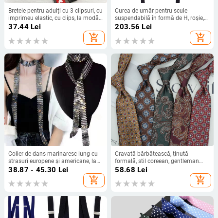
Bretele pentru adulți cu 3 clipsuri, cu
Curea de umăr pentru scule
imprimeu elastic, cu clips, la modă,
suspendabilă în formă de H, roșie,
cu inimă de piersică
cu magnet multifuncțional, 1680D
37.44
Lei
203.56
Lei
add_shopping_cart
add_shopping_cart
Colier de dans marinaresc lung cu
Cravată bărbătească, ținută
strasuri europene și americane, lanț
formală, stil coreean, gentleman
de talie transfrontalier, producător
britanic, stil european și american,
38.87 - 45.30
Lei
58.68
Lei
de lanț de pulover Amazon, cravată
maro, kaki, ținută de afaceri, 8CM,
add_shopping_cart
add_shopping_cart
cu dragoste îndepărtată
modă manuală