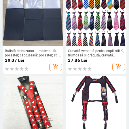
Batistă de buzunar — material: fir
Cravată versatilă pentru copii, stil K,
poliester; căptușeală: poliester; stil:
frumoasă și drăguță, cravată
de afaceri; prelucrare: imprimare
pentru studenți cu dungi și carouri
39.07
Lei
37.86
Lei
din mătase torsă, vânzare en-gros
add_shopping_cart
add_shopping_cart
din fabrică