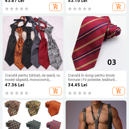
43.87
Lei
53.10
Lei
aspect sofisticat
add_shopping_cart
add_shopping_cart
Cravată pentru bărbați, de seară, cu
Cravată în dungi pentru ținute
model săgeată, monocromă,
formale | Fir poliester, țesătură
Jacquard, lățime obișnuită, din
jacquard, formă: unisex/ săgeată
47.36
Lei
34.45
Lei
filament poliester
add_shopping_cart
add_shopping_cart