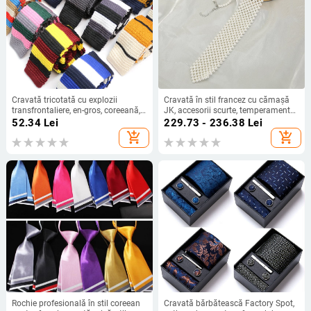
Cravată tricotată cu explozii
Cravată în stil francez cu cămașă
transfrontaliere, en-gros, coreeană,
JK, accesorii scurte, temperament
pentru bărbați și femei, îndrăgostiți,
elegant, cravată cu perle în stil INS
52.34
Lei
229.73 - 236.38
Lei
cravată casual, nouă, la modă
add_shopping_cart
add_shopping_cart
Rochie profesională în stil coreean
Cravată bărbătească Factory Spot,