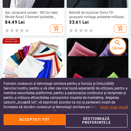
Șal Jacquard unisex - Stil lux lejer,
Batistă de buzunar Doris.TD -
Model floral, Filament poliester,
jacquard vintage, poliester-mătase,
Meisin Nalai
imprimeu cu puncte
84.49
Lei
33.61
Lei
add_shopping_cart
add_shopping_cart
search
Căutare
Folosim cookie-uri și tehnologii similare pentru a furniza și îmbunătăți
Serviciul nostru, pentru a vă oferi cea mai bună experiență de utilizare, pentru a
menține securitatea platformei, pentru a personaliza conținutul și reclamele și
pentru a măsura eficacitatea campaniilor noastre de marketing. Alegerea
Batistă de buzunar din mătase de
Batistă de buzunar, jacquard
opțiunii „Acceptă tot”, vă exprimați acordul ca noi și partenerii noștri de
dud, unisex, pentru adulți
monocrom, fir poliester, căptușeală
Vezi mai mult
poliester, pentru adulți, unisex
încredere să stocăm cookie-uri și tehnologii similare pe dispozitivul dvs. în
79.94
Lei
35.18
Lei
scopuri publicitare și analitice. Vă puteți gestiona preferințele în orice moment
add_shopping_cart
add_shopping_cart
făcând clic pe „Gestionează preferințele”. Pentru mai multe informații, vă
GESTIONEAZĂ
ACCEPTAȚI TOT
rugăm să consultați
Politica noastră de confidențialitate
.
PREFERINȚELE