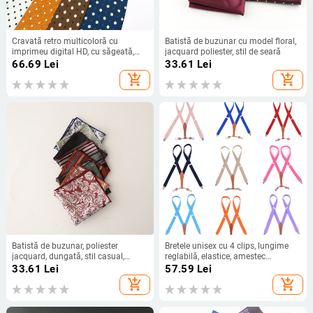
Cravată retro multicoloră cu
Batistă de buzunar cu model floral,
imprimeu digital HD, cu săgeată,
jacquard poliester, stil de seară
pentru bărbați, polo cu buline, în
66.69
Lei
33.61
Lei
stoc, en-gros
add_shopping_cart
add_shopping_cart
Batistă de buzunar, poliester
Bretele unisex cu 4 clips, lungime
jacquard, dungată, stil casual,
reglabilă, elastice, amestec
unisex
poliester-elastan, design spate
33.61
Lei
57.59
Lei
încrucișat
add_shopping_cart
add_shopping_cart