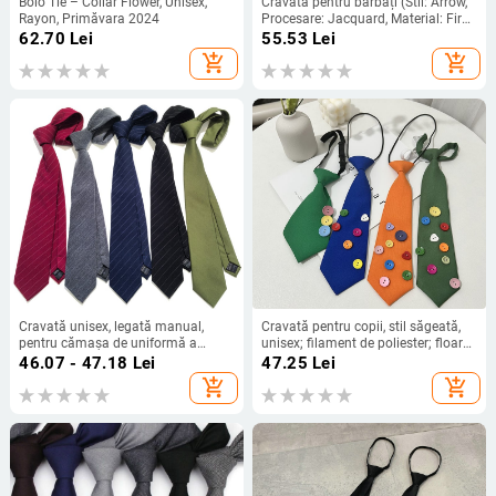
Bolo Tie – Collar Flower, Unisex,
Cravată pentru bărbați (Stil: Arrow,
Rayon, Primăvara 2024
Procesare: Jacquard, Material: Fire
poliester, Brand: Doris.TD, Origine:
62.70
Lei
55.53
Lei
Zhejiang)
add_shopping_cart
add_shopping_cart
Cravată unisex, legată manual,
Cravată pentru copii, stil săgeată,
pentru cămașa de uniformă a
unisex; filament de poliester; floare
elevilor, fir poliesteric, model dungi,
de guler
46.07 - 47.18
Lei
47.25
Lei
potrivită pentru absolvire și cadouri
add_shopping_cart
add_shopping_cart