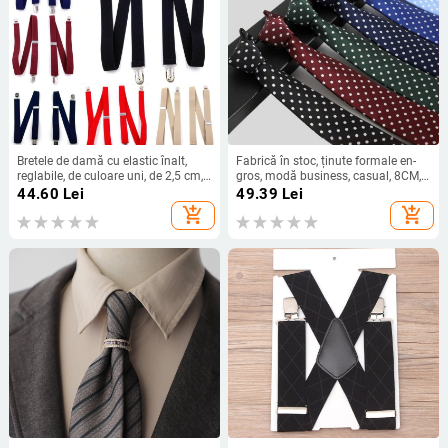
Bretele de damă cu elastic înalt,
Fabrică în stoc, ținute formale en-
reglabile, de culoare uni, de 2,5 cm,
gros, modă business, casual, 8CM,
cu 4 clipsuri
buline, culoare solidă, nuntă,
44.60
Lei
49.39
Lei
cravată de lucru profesională cu
add_shopping_cart
add_shopping_cart
buline