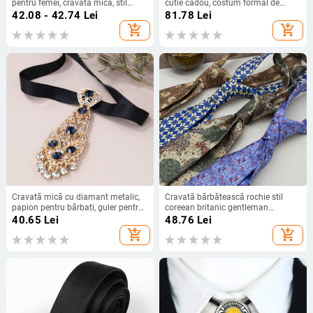
pentru femei, cravată mică, stil
cutie cadou, costum formal de
japonez, papion, stil universitar,
afaceri, nuntă, cămașă de grup,
42.08 - 42.74
Lei
81.78
Lei
guler floral, performanță, bow,
accesorii de vară, nou
add_shopping_cart
add_shopping_cart
student
Cravată mică cu diamant metalic,
Cravată bărbătească rochie stil
papion pentru bărbați, guler pentru
coreean britanic gentleman
rochie de mireasă, flori pentru copii,
european și american vintage
40.65
Lei
48.76
Lei
cravată strălucitoare cu cristale
imprimat 8CM cravată de mână
add_shopping_cart
add_shopping_cart
pentru costum de gentleman
student uzură de lucru