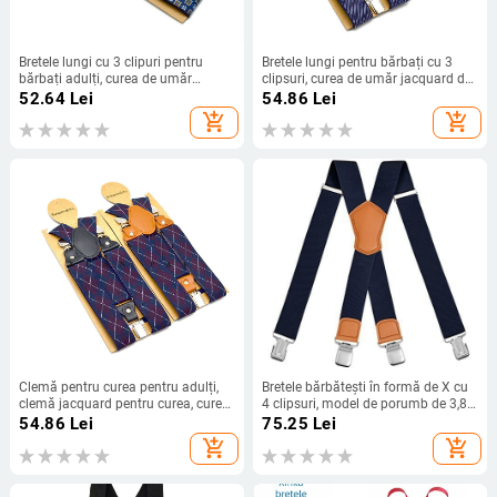
Bretele lungi cu 3 clipuri pentru
Bretele lungi pentru bărbați cu 3
bărbați adulți, curea de umăr
clipsuri, curea de umăr jacquard de
imprimată pentru cămașă, 3,5 cm,
3,5 cm, pentru adulți, la fața locului,
52.64
Lei
54.86
Lei
la modă, casual
cu cleme
add_shopping_cart
add_shopping_cart
Clemă pentru curea pentru adulți,
Bretele bărbătești în formă de X cu
clemă jacquard pentru curea, curea
4 clipsuri, model de porumb de 3,8
unisex, cu 3 cleme, curea pentru
cm, bretele unisex reglabile, stil de
54.86
Lei
75.25
Lei
pantaloni, la locul de vânzare
lucru
add_shopping_cart
add_shopping_cart
transfrontalieră