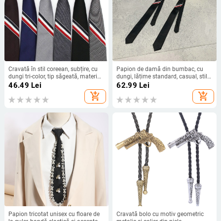
Cravată în stil coreean, subțire, cu
Papion de damă din bumbac, cu
dungi tri-color, tip săgeată, material
dungi, lățime standard, casual, stil
poliester, căptușeală din lâna,
colegiu
46.49
Lei
62.99
Lei
accent cu floare la guler
add_shopping_cart
add_shopping_cart
Papion tricotat unisex cu floare de
Cravată bolo cu motiv geometric