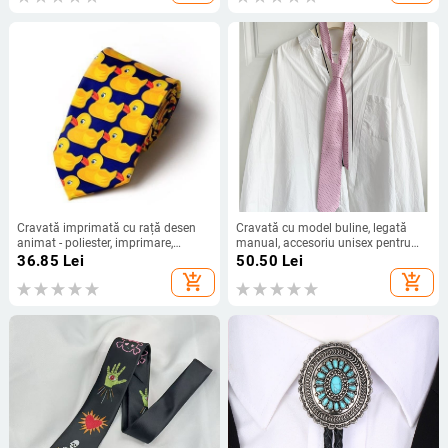
Cravată imprimată cu rață desen
Cravată cu model buline, legată
animat - poliester, imprimare,
manual, accesoriu unisex pentru
unisex, stil săgeată
cămașă (poliestru, formă în valuri,
36.85
Lei
50.50
Lei
țesut)
add_shopping_cart
add_shopping_cart