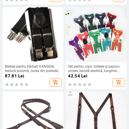
Bretele pentru bărbați KANGDAI,
Set pentru copii: bretele și papion,
textură porumb, curea din poliester,
unisex, bandă elastică, lungime
X-tip, 4 clips, lungime reglabilă
reglabilă, 3 clipsuri, design
87.81
Lei
42.54
Lei
încrucișat
add_shopping_cart
add_shopping_cart