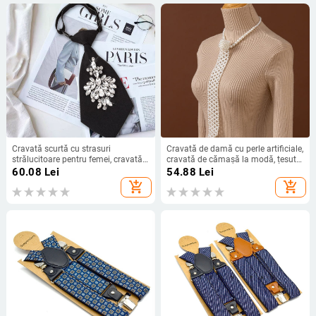
Cravată scurtă cu strasuri
Cravată de damă cu perle artificiale,
strălucitoare pentru femei, cravată
cravată de cămașă la modă, țesută
dulce la modă, accesorii pentru
manual, cravată mică cu perle
60.08
Lei
54.88
Lei
cravate albe pentru cămașă
pentru patru anotimpuri
add_shopping_cart
add_shopping_cart