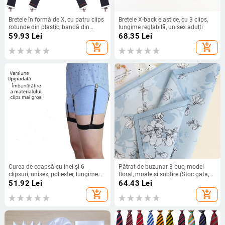
Bretele în formă de X, cu patru clips
Bretele X-back elastice, cu 3 clips,
rotunde din plastic, bandă din
lungime reglabilă, unisex adulți
poliester-cauciuc, unisex
59.93
Lei
68.35
Lei
add_shopping_cart
add_shopping_cart
Curea de coapsă cu inel și 6
Pătrat de buzunar 3 buc, model
clipsuri, unisex, poliester, lungime
floral, moale și subțire (Stoc gata;
reglabilă, elasticitate puternică
Material: aliaj; Anul/sezon:
51.92
Lei
64.43
Lei
primăvara 2025; Prelucrare: Altul)
add_shopping_cart
add_shopping_cart