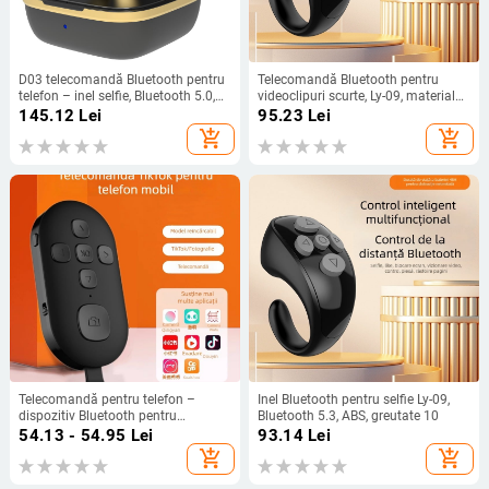
D03 telecomandă Bluetooth pentru
Telecomandă Bluetooth pentru
telefon – inel selfie, Bluetooth 5.0,
videoclipuri scurte, Ly-09, material
ABS, greutate 90 g
ABS, Bluetooth 5.3, Greutate 10
145.12
Lei
95.23
Lei
add_shopping_cart
add_shopping_cart
Telecomandă pentru telefon –
Inel Bluetooth pentru selfie Ly-09,
dispozitiv Bluetooth pentru
Bluetooth 5.3, ABS, greutate 10
fotografiere, model Beauty-1,
54.13 - 54.95
Lei
93.14
Lei
Bluetooth 4.0, plastic, 13,7 g
add_shopping_cart
add_shopping_cart