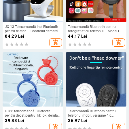
JX-13 Telecomandă inel Bluetooth
Telecomandă Bluetooth pentru
pentru telefon – Controlul camerei,
fotografiat cu telefonul – Model G9,
Selfie timer, Carcasă de încărcare,
Bluetooth 4.0, ABS, 50 g, lansat în
84.29
Lei
44.17
Lei
Model JX-13; Bluetooth 4.0;
2024
add_shopping_cart
add_shopping_cart
Material: Plastic
GT66 telecomandă Bluetooth
Telecomandă Bluetooth pentru
pentru deget pentru TikTok: derulare
telefonul mobil, versiune 4.0,
pagini și like-uri, ABS, 40 g,
greutate 13 g, rază de acțiune 10–
39.88
Lei
36.97
Lei
Bluetooth 4.2, reîncărcabilă
15 m, baterie CR2032, capacitate
add_shopping_cart
add_shopping_cart
200 mAh