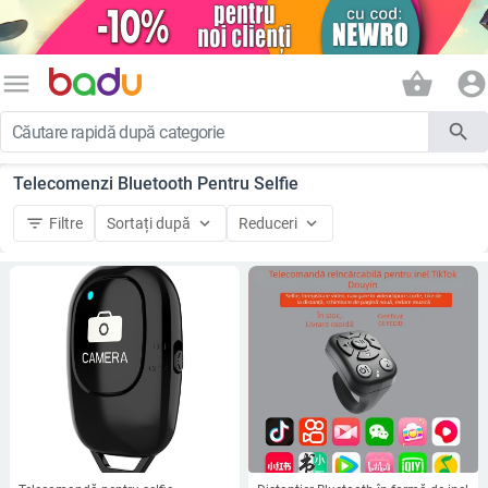
menu
shopping_basket
account_circle
search
Telecomenzi Bluetooth Pentru Selfie
filter_list
keyboard_arrow_down
keyboard_arrow_down
Filtre
Sortați după
Reduceri