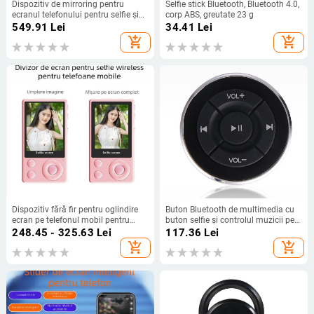
Dispozitiv de mirroring pentru
Selfie stick Bluetooth, Bluetooth 4.0,
ecranul telefonului pentru selfie și
corp ABS, greutate 23 g
streaming live, cu conexiune
549.91
Lei
34.41
Lei
magnetică wireless — Model
add_shopping_cart
add_shopping_cart
HZ810; Bluetooth 2.0; Material:
aluminiu spațial; Greutate: 130 g;
Compatibil Android și iOS
Dispozitiv fără fir pentru oglindire
Buton Bluetooth de multimedia cu
ecran pe telefonul mobil pentru
buton selfie și controlul muzicii pe
selfie — suport magnetic, Bluetooth
volan — BT-M3, Bluetooth 4.0, ABS,
248.45 - 325.63
Lei
117.36
Lei
4.0, Material ABS+gel de
65 g
add_shopping_cart
add_shopping_cart
silicon+magnet, Model A1.a2 a3.a4