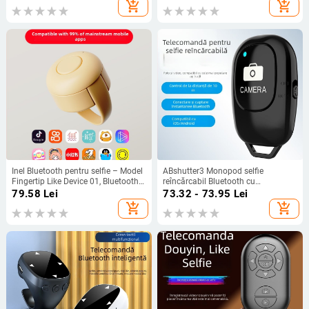
fotografii, streaming live, vizionarea
Bluetooth 4.0, compatibil Android,
add_shopping_cart
add_shopping_cart
videoclipurilor și derularea
HarmonyOS și iOS
paginilor.
Inel Bluetooth pentru selfie – Model
ABshutter3 Monopod selfie
Fingertip Like Device 01, Bluetooth
reîncărcabil Bluetooth cu
4.0, ABS, Nr. articol
telecomandă wireless pentru
79.58
Lei
73.32 - 73.95
Lei
ltao706218563966
streaming live – corp ABS,
add_shopping_cart
add_shopping_cart
Bluetooth 5.0, aproximativ 10 g