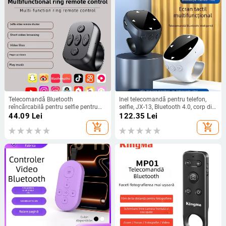
Telecomandă Bluetooth
Inel telecomandă pentru telefon,
reîncărcabilă pentru selfie pentru
selfie, JX-13, Bluetooth 4.0, corp din
smartphoneuri — G7, Bluetooth 5.3,
plastic
44.09
Lei
122.35
Lei
carcasă ABS, 5.9 g
add_shopping_cart
add_shopping_cart