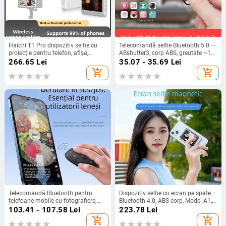
Haichi T1 Pro dispozitiv selfie cu
Telecomandă selfie Bluetooth 5.0 —
proiecție pentru telefon, afișaj
ABshutter3, corp ABS, greutate ~10
magnetic fără fir pentru live -
g, include telecomandă
266.65
Lei
35.07 - 35.69
Lei
Bluetooth 5.0, ABS, 150 g
add_shopping_cart
add_shopping_cart
Telecomandă Bluetooth pentru
Dispozitiv selfie cu ecran pe spate –
telefoane mobile cu fotografiere,
Bluetooth 4.0, ABS corp, Model A1,
zoom, comutare lentile, derulare
Scenă de fotografiere
103.41 - 107.58
Lei
223.78
Lei
pagini și control muzică (KR-06,
add_shopping_cart
add_shopping_cart
Bluetooth 5.3, ABS, 24 g)