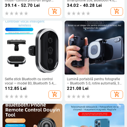
mobil - control printr-un singur
smartphone S58, Bluetooth 4.0,
atingere, Bluetooth 5.1, ABS, 18 g,
corp ABS, 0,015 kg
39.14 - 52.70
Lei
34.02 - 40.28
Lei
USB încărcare (model ATG-SJL)
add_shopping_cart
add_shopping_cart
Selfie stick Bluetooth cu control
Lumină portabilă pentru fotografie
vocal — model B3, Bluetooth 5.4,
– Bluetooth 5.0, rotire automată, 3
ABS, 13 g
niveluri de iluminare, corp ABS, BBC-
112.85
Lei
221.08
Lei
15 suport selfie/vlog pentru
add_shopping_cart
add_shopping_cart
fotografiere orizontală și verticală