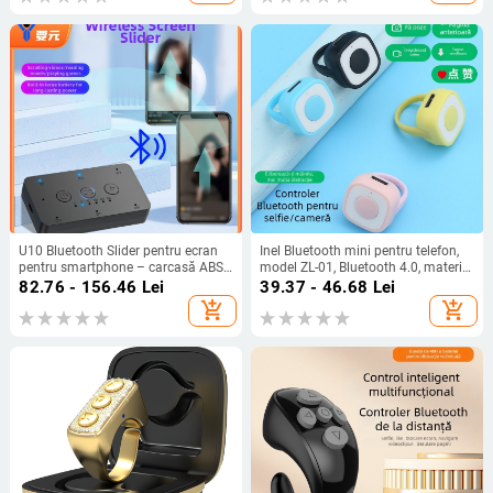
U10 Bluetooth Slider pentru ecran
Inel Bluetooth mini pentru telefon,
pentru smartphone – carcasă ABS,
model ZL-01, Bluetooth 4.0, material
68 g, Bluetooth 4.0
ABS + gel de silicon, greutate
82.76 - 156.46
Lei
39.37 - 46.68
Lei
aproximativ 4 g
add_shopping_cart
add_shopping_cart