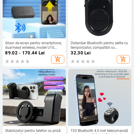
Glisor de ecran pentru smartphone,
Distanțier Bluetooth pentru selfie cu
dual-head wireless, model U10,
temporizator, compatibil cu
Bluetooth 4.0, ABS, 60 g
majoritatea telefoanelor, corp din
89.02 - 170.44
Lei
32.30
Lei
PVC, greutate 13 g
add_shopping_cart
add_shopping_cart
Stabilizator pentru telefon cu priză
T33 Bluetooth 4.0 inel telecomandă