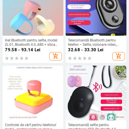
Inel Bluetooth pentru selfie, model
Telecomandă Bluetooth pentru
ZL-01, Bluetooth 4.0, ABS + silica
telefon – Selfie, vizionare video,
gel, greutate aproximativă 4 g
derulare pagini, control Like,
79.58 - 93.14
Lei
32.68 - 33.30
Lei
declanșator; Bluetooth 4.0, ABS, 10
add_shopping_cart
add_shopping_cart
g
Controler de vârf pentru telefonul
Telecomandă selfie pentru