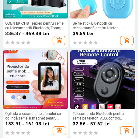
ODEN BK-CH8 Trepied pentru selfie
Selfie stick Bluetooth cu
cu telecomandă Bluetooth, Zoom,
telecomandă pentru telefon –
Stabilizator și baterie externă
Brand Qisi, Model Q01, Bluetooth
336.37 - 469.88
Lei
39.59
Lei
portabilă
3.0, ABS, 5,9 g
add_shopping_cart
add_shopping_cart
Oglindă a ecranului telefonului cu
Telecomandă Bluetooth pentru
oglindă selfie și magnet pentru
selfie pe telefon, ABS, control
selfie pe spate; Bluetooth 5.4, ABS,
wireless al camerei, Bluetooth 4.0,
133.91 - 161.03
Lei
32.56 - 57.62
Lei
80 g
20 g
add_shopping_cart
add_shopping_cart