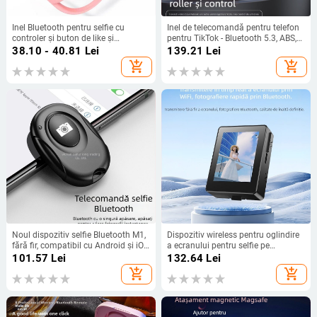
Inel Bluetooth pentru selfie cu
Inel de telecomandă pentru telefon
controler și buton de like și
pentru TikTok - Bluetooth 5.3, ABS,
schimbare de pagină — model
model Jx12, 57 g, zoom și selfie,
38.10 - 40.81
Lei
139.21
Lei
Fingertip Praise 01, Bluetooth 5.0,
carcasă de încărcare
add_shopping_cart
add_shopping_cart
ABS silica gel, aproximativ 4 g
Noul dispozitiv selfie Bluetooth M1,
Dispozitiv wireless pentru oglindire
fără fir, compatibil cu Android și iOS
a ecranului pentru selfie pe
– instrument pentru selfie cu
telefonul mobil – CL06, Bluetooth
101.57
Lei
132.64
Lei
telecomandă pentru declanșare pe
4.0, ABS material, 100 g
add_shopping_cart
add_shopping_cart
telefon