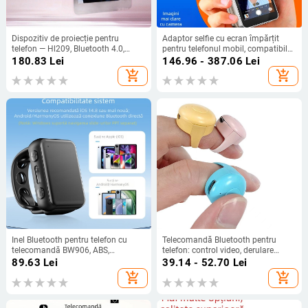
Dispozitiv de proiecție pentru
Adaptor selfie cu ecran împărțit
telefon — Hl209, Bluetooth 4.0,
pentru telefonul mobil, compatibil
240x320p, greutate 41 g,
cu camera din spate iPhone și
180.83
Lei
146.96 - 387.06
Lei
compatibil
display MagSafe, X40 model,
add_shopping_cart
add_shopping_cart
Android/iOS/HarmonyOS
Bluetooth 4.0, Plastic, 100 g
Inel Bluetooth pentru telefon cu
Telecomandă Bluetooth pentru
telecomandă BW906, ABS,
telefon: control video, derulare
Bluetooth 5.3, 6 g
pagini, like și selfie (wxlj-02,
89.63
Lei
39.14 - 52.70
Lei
Bluetooth 5.0, Plastic, 4 g)
add_shopping_cart
add_shopping_cart