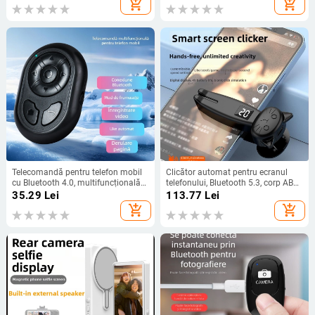
add_shopping_cart
add_shopping_cart
greutate 40 g
fir
Telecomandă pentru telefon mobil
Clicător automat pentru ecranul
cu Bluetooth 4.0, multifuncțională
telefonului, Bluetooth 5.3, corp ABS,
pentru selfie, 7 butoane, model CH-
model jx, brand Xin Ke Zhi Niu
35.29
Lei
113.77
Lei
7JYQDC-H, corp ABS, greutate 14 g
add_shopping_cart
add_shopping_cart