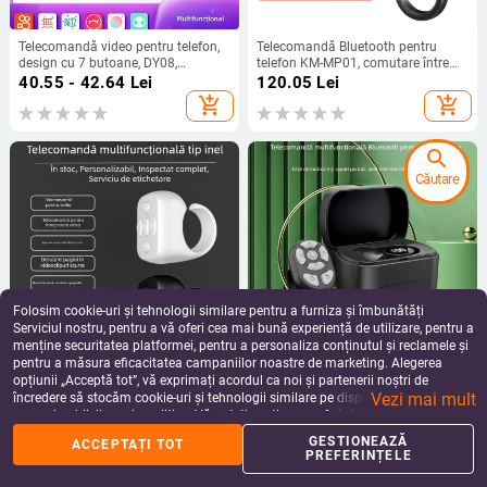
Telecomandă video pentru telefon,
Telecomandă Bluetooth pentru
design cu 7 butoane, DY08,
telefon KM-MP01, comutare între
Bluetooth 5.0, ABS, 35 g
camera frontală și cea din spate,
40.55 - 42.64
Lei
120.05
Lei
zoom pentru selfie, schimbarea
add_shopping_cart
add_shopping_cart
paginilor (Brand: Kingma/Jinma;
Model: KM-MP01; Bluetooth: 5.0;
Material: ABS)
search
Căutare
Folosim cookie-uri și tehnologii similare pentru a furniza și îmbunătăți
Serviciul nostru, pentru a vă oferi cea mai bună experiență de utilizare, pentru a
menține securitatea platformei, pentru a personaliza conținutul și reclamele și
pentru a măsura eficacitatea campaniilor noastre de marketing. Alegerea
Inel Bluetooth inteligent pentru
Distanțier Bluetooth pentru telefon
opțiunii „Acceptă tot”, vă exprimați acordul ca noi și partenerii noștri de
schimbarea paginilor pe TikTok și
cu obiectiv multiplu și obiectiv cu
Vezi mai mult
Douyin – control prin vârful
zoom flip, model S20, ABS
încredere să stocăm cookie-uri și tehnologii similare pe dispozitivul dvs. în
43.68 - 44.09
Lei
58.75 - 93.31
Lei
degetelor și aparat selfie
(Bluetooth 5.3, S20, ABS, Brand
scopuri publicitare și analitice. Vă puteți gestiona preferințele în orice moment
add_shopping_cart
add_shopping_cart
Xinke Tengda)
făcând clic pe „Gestionează preferințele”. Pentru mai multe informații, vă
GESTIONEAZĂ
ACCEPTAȚI TOT
rugăm să consultați
Politica noastră de confidențialitate
.
PREFERINȚELE