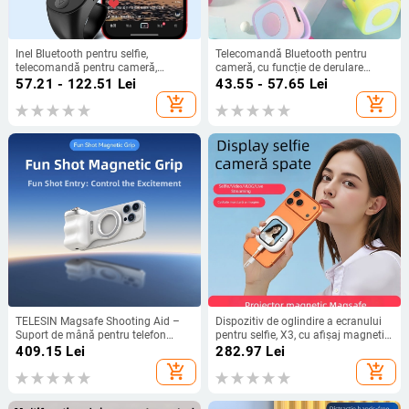
Inel Bluetooth pentru selfie,
Telecomandă Bluetooth pentru
telecomandă pentru cameră,
cameră, cu funcție de derulare
Bluetooth 5.3, 6 g, plastic,
pagini prin atingere, model zl-01,
57.21 - 122.51
Lei
43.55 - 57.65
Lei
compatibil cu mai multe mărci
Bluetooth 4.0, ABS+silicone,
add_shopping_cart
add_shopping_cart
greutate aproximativă 4 g
TELESIN Magsafe Shooting Aid –
Dispozitiv de oglindire a ecranului
Suport de mână pentru telefon
pentru selfie, X3, cu afișaj magnetic
pentru fotografiere, Bluetooth 5.0,
pe camera din spate – dispozitiv
409.15
Lei
282.97
Lei
Plastic, 105 g, Compatibil cu
compact pentru selfie-uri de grup
add_shopping_cart
add_shopping_cart
Android