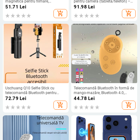
magnetică pentru filmare,
pentru cameră (tabletă/telefon) –
telecomandă Bluetooth, ABS, 96 g,
ABS, 80 g, Selfie și derularea
51.71
Lei
91.98
Lei
Model K11, Bluetooth 5.0
paginilor
add_shopping_cart
add_shopping_cart
Uschuang Q10 Selfie Stick cu
Telecomandă Bluetooth în formă de
telecomandă Bluetooth pentru
mango-mazăre, Bluetooth 4.0,
telefon – Compact și portabil, All-in-
material ABS, 20 g, model D.y
72.79
Lei
44.78
Lei
One Storage, ABS + oțel inoxidabil,
add_shopping_cart
add_shopping_cart
230 g, pentru streaming live pe
mobil