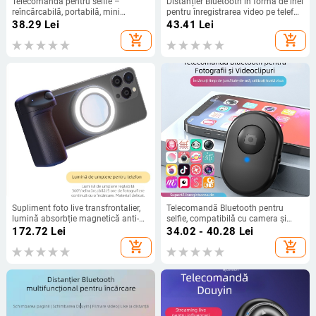
Telecomandă pentru selfie –
Distanțier Bluetooth în formă de inel
reîncărcabilă, portabilă, mini
pentru înregistrarea video pe telefon
(Bluetooth 4.0 • ABS • Model:
și derularea paginilor, model J6,
38.29
Lei
43.41
Lei
Charging)
carcasă ABS, 5 g
add_shopping_cart
add_shopping_cart
Supliment foto live transfrontalier,
Telecomandă Bluetooth pentru
lumină absorbție magnetică anti-
selfie, compatibilă cu camera și
vibrații, asistent foto Selfie, lumină
telefon – control universal pentru
172.72
Lei
34.02 - 40.28
Lei
selfie telefon mobil
trepied selfie
add_shopping_cart
add_shopping_cart