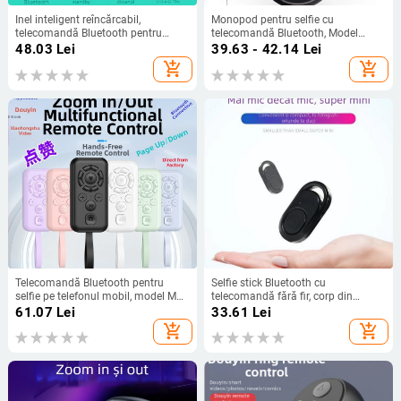
Inel inteligent reîncărcabil,
Monopod pentru selfie cu
telecomandă Bluetooth pentru
telecomandă Bluetooth, Model
selfie — Model R10, Bluetooth 5.0,
6220, Bluetooth 4.0, Material
48.03
Lei
39.63 - 42.14
Lei
ABS, 6 g
plastic, Greutate 10
add_shopping_cart
add_shopping_cart
Telecomandă Bluetooth pentru
Selfie stick Bluetooth cu
selfie pe telefonul mobil, model M9,
telecomandă fără fir, corp din
Bluetooth 4.0, ABS, 50 g
plastic, Bluetooth 3.0
61.07
Lei
33.61
Lei
add_shopping_cart
add_shopping_cart