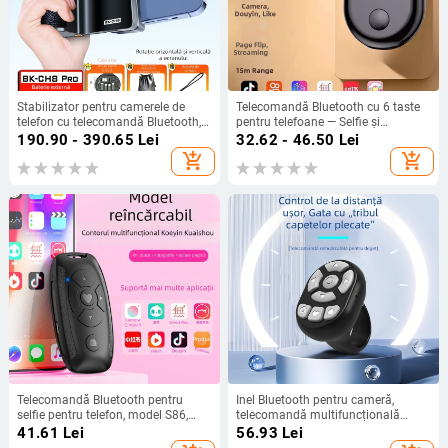
Stabilizator pentru camerele de
Telecomandă Bluetooth cu 6 taste
telefon cu telecomandă Bluetooth,
pentru telefoane — Selfie și
focalizare fără trepte, mână anti
înregistrare video la distanță
190.90 - 390.65
Lei
32.62 - 46.50
Lei
vibrații pentru călătorii și Vlog,
(Model: telecomandă Bluetooth; Tip
add_shopping_cart
add_shopping_cart
model BK-CH8, Bluetooth 5.2,
Bluetooth: Altul; Material: Altul; Cod
compatibil cu telefoane 55–93 mm,
produs: Ljlyykq)
rază de 15 m
Telecomandă Bluetooth pentru
Inel Bluetooth pentru cameră,
selfie pentru telefon, model S86,
telecomandă multifuncțională
Bluetooth 4.0, baterie polimer
pentru tabletă și telefon, control
41.61
Lei
56.93
Lei
reîncărcabilă, carcasă din plastic,
prin aplicație, răsfoire de pagini fără