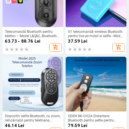
Telecomandă Bluetooth pentru
G1 telecomandă wireless Bluetooth
telefon – Model L&Q&C, Bluetooth
pentru live pe mobil și selfie - Model
4.0, ABS, Greutate 15
G1, Bluetooth 3.0, carcasă ABS,
63.73 - 88.76
Lei
37.59
Lei
greutate 15,5 g, suportă fotografiere
add_shopping_cart
add_shopping_cart
și difuzare în direct
Dispozitiv selfie Bluetooth, cu zoom,
ODEN BK-CH2A Distanțare
reîncărcabil pentru telefoane
Bluetooth pentru selfie pentru
mobile, telecomandă pentru
smartphone-uri — ABS, 10 g,
46.14
Lei
79.59
Lei