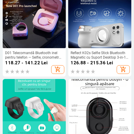
D01 Telecomandă Bluetooth inel
Reflect K02s Selfie Stick Bluetooth
pentru telefon — Selfie, cronometru,
Magnetic cu Suport Desktop 3-in-1
videoclipuri scurte, Bluetooth 5.0,
(ABS, 150 g, Bluetooth 5.0)
118.27 - 141.22
Lei
126.88 - 215.36
Lei
ABS, 90 g
add_shopping_cart
add_shopping_cart