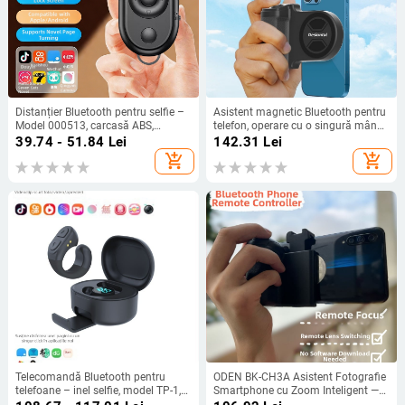
Distanțier Bluetooth pentru selfie –
Asistent magnetic Bluetooth pentru
Model 000513, carcasă ABS,
telefon, operare cu o singură mână,
Bluetooth 2.0, compatibil universal,
stabilizare antișoc pentru
39.74 - 51.84
Lei
142.31
Lei
Shake the wind
înregistrări video și Vlog, cap de
add_shopping_cart
add_shopping_cart
trepied PH-30B, ABS, 95 g
Telecomandă Bluetooth pentru
ODEN BK-CH3A Asistent Fotografie
telefoane – inel selfie, model TP-1,
Smartphone cu Zoom Inteligent —
Bluetooth 5.0, ABS, 35 g, modul de
Repro Bluetooth wireless 2.4G, corp