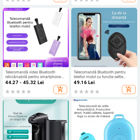
Telecomandă video Bluetooth
Telecomandă Bluetooth pentru
reîncărcabilă pentru smartphone-uri
telefon mobil cu funcție selfie
(Buton selfie, Like, Răsfoire pagini)
Douyin, model P2, corp ABS,
44.27 - 45.32
Lei
49.16
Lei
(DY18; BT 4.2; ABS; 35 g)
Bluetooth 4.0
add_shopping_cart
add_shopping_cart