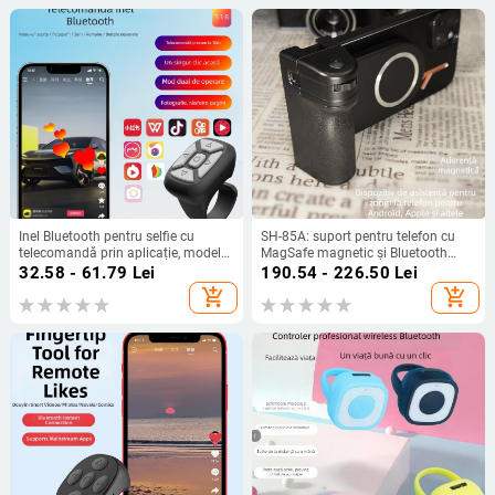
Inel Bluetooth pentru selfie cu
SH-85A: suport pentru telefon cu
telecomandă prin aplicație, model
MagSafe magnetic și Bluetooth
S18, Bluetooth 4.0, ABS, 10 g
pentru fotografii, stand de birou și
32.58 - 61.79
Lei
190.54 - 226.50
Lei
mâner — Model SH-85A; Bluetooth
add_shopping_cart
add_shopping_cart
4.0; Material ABS; Greutate 85 g