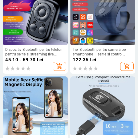
Dispozitiv Bluetooth pentru telefon
Inel Bluetooth pentru cameră pe
pentru selfie și streaming live,
smartphone — selfie și control
Bluetooth 4.0, carcasă ABS, 11 g,
video, răsfoire pagini, ecran tactil
45.10 - 59.70
Lei
122.35
Lei
modelele M7/M9
(Model Jx05, Bluetooth 5.3, ABS, 7
add_shopping_cart
add_shopping_cart
g)