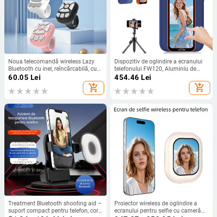
Noua telecomandă wireless Lazy
Dispozitiv de oglindire a ecranului
Bluetooth cu inel, reîncărcabilă, cu
telefonului FW120, Aluminiu de
durată de viață ultra-lungă a
înaltă calitate, MagSafe încorporat,
60.05
Lei
454.46
Lei
bateriei, complet universală,
Ecran tactil cu butoane, Greutate
add_shopping_cart
add_shopping_cart
producător de telecomandă TV
120 g, Bluetooth 4.0
Treatment Bluetooth shooting aid –
Proiector wireless de oglindire a
suport compact pentru telefon, corp
ecranului pentru selfie cu cameră