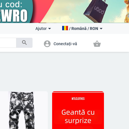
Ajutor
/
Română
/
RON
search
account_circle
shopping_basket
Conectați-vă