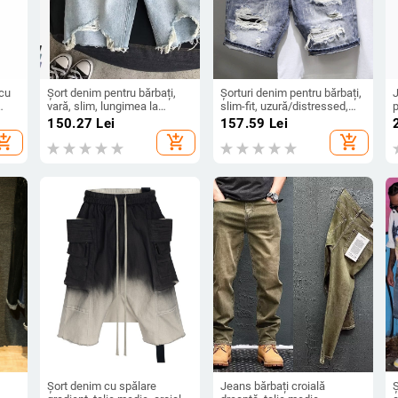
 cu
Șort denim pentru bărbați,
Șorturi denim pentru bărbați,
J
vară, slim, lungimea la
slim-fit, uzură/distressed,
p
jumătatea coapsei, stil
talie medie, stil coreean, hip-
c
150.27
Lei
157.59
Lei
coreean, rupturi, cinci
hop
d
hopping_cart
add_shopping_cart
add_shopping_cart
buzunare
Șort denim cu spălare
Jeans bărbați croială
Ș