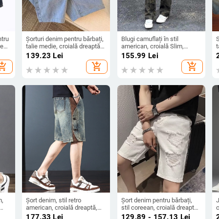
ntru
Șorturi denim pentru bărbați,
Blugi camuflați în stil
rept,
talie medie, croială dreaptă,
american, croială Slim,
t
i,
bumbac lavat, închidere cu
aspect curat, talie înaltă,
139.23
Lei
155.99
Lei
fermoar
picioare drepte
hopping_cart
add_shopping_cart
add_shopping_cart
m,
Șort denim, stil retro
Șort denim pentru bărbați,
J
american, croială dreaptă,
stil coreean, croială dreaptă,
c
4,
talie medie, finisaj spălat
talie medie, denim spălat din
j
177.33
Lei
129.89 - 157.13
Lei