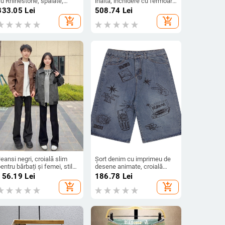
u Rhinestone, spălate,
înaltă, închidere cu fermoar,
zură ușoară, croială dreaptă
țesătură din bumbac 95%,
333.05
Lei
508.74
Lei
ejeră, talie medie, fermoar
spălați, uzură
add_shopping_cart
add_shopping_cart
eansi negri, croială slim
Șort denim cu imprimeu de
entru bărbați și femei, stil
desene animate, croială
american, ușoară evazare la
lejeră, talie medie, fermoar
156.19
Lei
186.78
Lei
margine
add_shopping_cart
add_shopping_cart