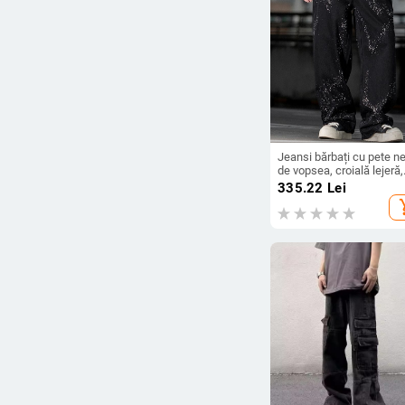
Jeansi bărbați cu pete n
de vopsea, croială lejeră,
siluetă dreaptă și lată, d
335.22
Lei
din bumbac
add_s