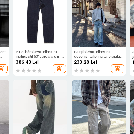
egre
Blugi bărbătești albastru
Blugi bărbați albastru
închis, stil 501, croială slim
deschis, talie înaltă, croială
j
enim
straight, spălați, denim
dreaptă, spălați, ușor evazați
l
386.43
Lei
233.28
Lei
elastic
la margine, croială curată
hopping_cart
add_shopping_cart
add_shopping_cart