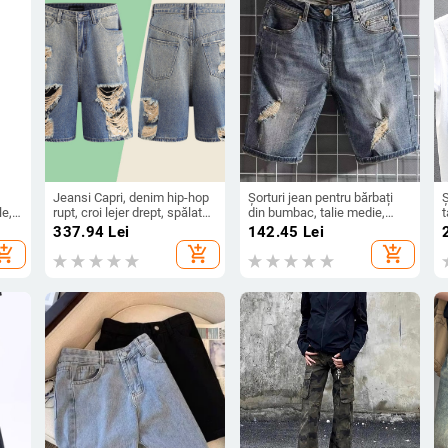
Jeansi Capri, denim hip-hop
Șorturi jean pentru bărbați
Ș
le,
rupt, croi lejer drept, spălat
din bumbac, talie medie,
t
%
cu apă, fermoar
croială conică, închidere cu
l
i
337.94
Lei
142.45
Lei
nasturi, design cu cinci
hopping_cart
add_shopping_cart
add_shopping_cart
buzunare