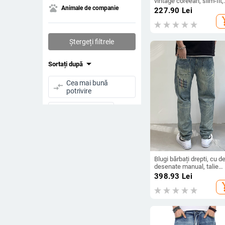
vintage coreean, slim-fit,
pets
broderie; țesătură Modal,
Animale de companie
227.90
Lei
compoziția principală: pă
add_s
iepure
Ștergeți filtrele
arrow_drop_down
Sortați după
Cea mai bună
compare_arrows
potrivire
arrow_upward
Preț crescător
arrow_downward
Preț descrescător
drive_folder_upload
Ultimul încărcat
Blugi bărbați drepti, cu de
desenate manual, talie
joasă, fermoar, țesătură
398.93
Lei
visibility
Vizualizări
Modal ușoară
add_s
star_half
Evaluare