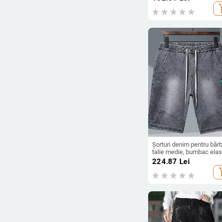
70% bumbac
add_s
Șorturi denim pentru bărb
talie medie, bumbac elas
mai multe buzunare, finis
224.87
Lei
de spălare
add_s