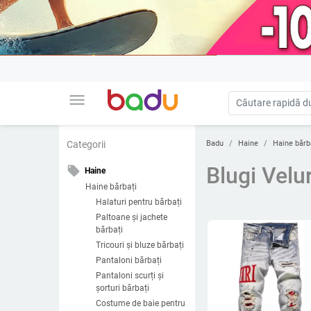
menu
Badu
Haine
Haine bărb
Categorii
Blugi Velu
local_offer
Haine
Haine bărbați
Halaturi pentru bărbați
Paltoane și jachete
bărbați
Tricouri și bluze bărbați
Pantaloni bărbați
Pantaloni scurți și
șorturi bărbați
Costume de baie pentru