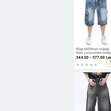
arrow_drop_down
Reduceri
Reduceri
Toate produsele
Preț
-
Blugi bărbătești croppiți,
Ștergeți filtrele
lejeri, cu buzunare multip
amestec de bumbac 70
344.50 - 377.00
Le
add_s