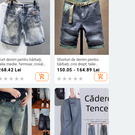
ort denim pentru bărbați,
Shorturi de denim pentru
alie medie, fermoar, croială
bărbați, croi drept, talie
ejeră, croi dreaptă
medie, fermoar, design cu 5
268.42
Lei
150.05 - 164.89
Lei
buzunare, conținut bumbac
add_shopping_cart
add_shopping_cart
25–55%, casual relaxat