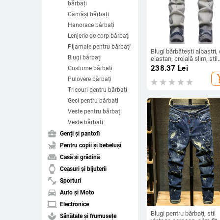
bărbați
Cămăși bărbați
Hanorace bărbați
Lenjerie de corp bărbați
Pijamale pentru bărbați
Blugi bărbătești albaștri,
Blugi bărbați
elastan, croială slim, stil
business casual, 2025
238.37
Lei
Costume bărbați
add_s
Pulovere bărbați
Tricouri pentru bărbați
Geci pentru bărbați
Veste pentru bărbați
Veste bărbați
business_center
Genți și pantofi
child_friendly
Pentru copii și bebeluși
weekend
Casă și grădină
watch
Ceasuri și bijuterii
fitness_center
Sporturi
directions_car
Auto și Moto
laptop
Electronice
Blugi pentru bărbați, stil
spa
Sănătate și frumusețe