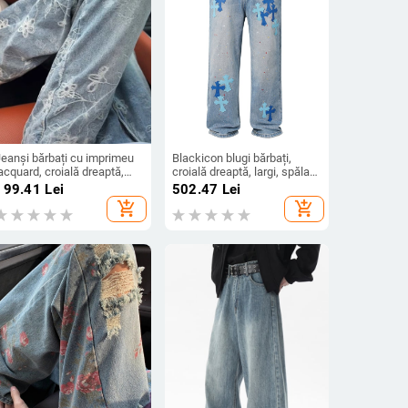
Jeanși bărbați cu imprimeu
Blackicon blugi bărbați,
acquard, croială dreaptă,
croială dreaptă, largi, spălați,
ejeră, vibe de stradă
stil retro european-american
199.41
Lei
502.47
Lei
american
add_shopping_cart
add_shopping_cart