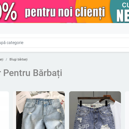
ați
Blugi bărbați
r Pentru Bărbați