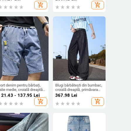
lasticitate ridicată
casual
add_shopping_cart
add_shopping_cart
ort denim pentru bărbați,
Blugi bărbătești din bumbac,
alie medie, croială dreaptă,
croială dreaptă, primăvara
nchidere cu șnur, vară
2025, casual zilnic, mărime
121.43 - 137.95
Lei
367.98
Lei
mare
add_shopping_cart
add_shopping_cart