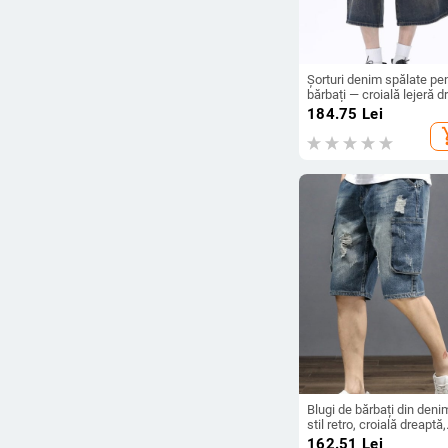
Șorturi denim spălate pe
bărbați — croială lejeră d
talie medie, lungime capr
184.75
Lei
vară din bumbac
add_s
Blugi de bărbați din deni
stil retro, croială dreaptă,
croială lejeră, lungime 5/
162.51
Lei