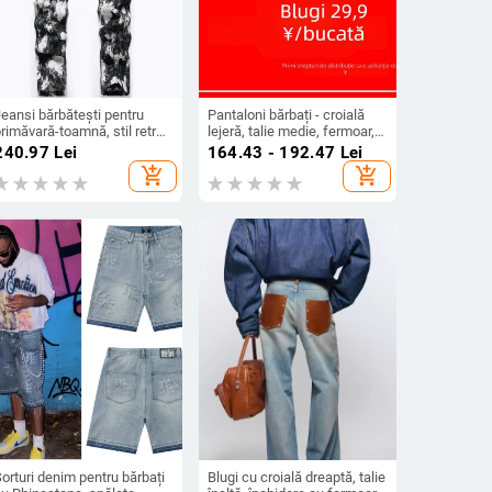
eansi bărbătești pentru
Pantaloni bărbați - croială
rimăvară-toamnă, stil retro,
lejeră, talie medie, fermoar,
roială largă și dreaptă,
material din bumbac, stil de
240.97
Lei
164.43 - 192.47
Lei
enim lavat subțire
bază coreean
add_shopping_cart
add_shopping_cart
orturi denim pentru bărbați
Blugi cu croială dreaptă, talie