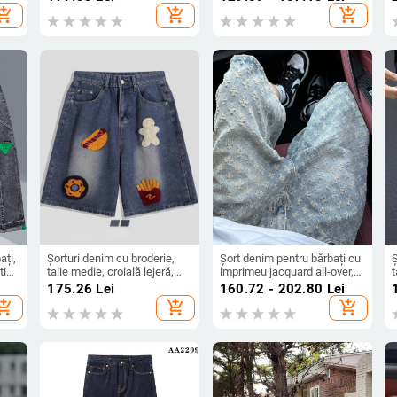
uzat
bumbac cu micro-
e
hopping_cart
add_shopping_cart
add_shopping_cart
elasticitate
ați,
Șorturi denim cu broderie,
Șort denim pentru bărbați cu
Ș
tic,
talie medie, croială lejeră,
imprimeu jacquard all-over,
t
aj
material din bumbac
stil retro, talie medie,
î
175.26
Lei
160.72 - 202.80
Lei
închidere cu nasturi, lungime
hopping_cart
add_shopping_cart
add_shopping_cart
cinci sferturi