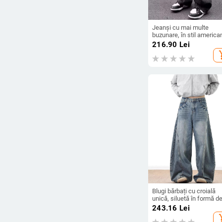
Jeanși cu mai multe
buzunare, în stil america
street-workwear, pentru
216.90
Lei
bărbați, design uzat, croi
add_s
relaxată, pantaloni drepți
Blugi bărbați cu croială
unică, siluetă în formă d
scimitar, denim america
243.16
Lei
vintage distressed, croi le
add_s
picioare largi