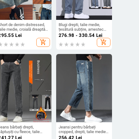
Short de denim distressed,
Blugi drepti, talie medie,
alie medie, croială dreaptă,
țesătură subțire, amestec
lungime Capri, fermoar
Lyocell-bumbac, cu
295.55
Lei
276.98 - 330.54
Lei
buzunare multiple
add_shopping_cart
add_shopping_cart
eans bărbați drepti,
Jeansi pentru bărbați
ăptușiți cu fleece, talie
cropped, drepti, talie medie,
oasă, fermoar frontal,
fermoar, microelastic, stil
241.27
Lei
256.42
Lei