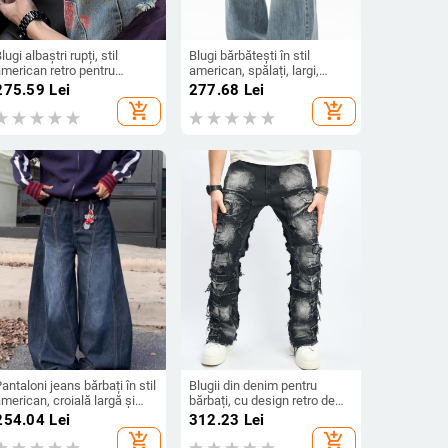
lugi albaștri rupți, stil
Blugi bărbătești în stil
american retro pentru
american, spălați, largi,
ărbați, croială dreaptă
croială dreaptă, denim din
275.59
Lei
277.68
Lei
bumbac
add_shopping_cart
add_shopping_cart
antaloni jeans bărbați în stil
Blugii din denim pentru
merican, croială largă și
bărbați, cu design retro de
ăiere inspirată de sabie,
mustăți de pisică, croială
254.04
Lei
312.23
Lei
esign retro street pentru
dreaptă, streetwear casual
add_shopping_cart
add_shopping_cart
primăvară-toamnă, denims