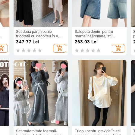
Set două părți: rochie
Salopetă denim pentru
S
tricotată cu decolteu în V,
mame însărcinate, stil
p
l al
mâneci lungi, culoare solidă,
coreean, croială lejeră,
347.77
Lei
263.03
Lei
amestec din bumbac și
pantaloni cu cinci lungimi,
c
hopping_cart
add_shopping_cart
add_shopping_cart
poliester, 50–70% poliester,
bumbac 70–80%, vară 2025
l
stil Japonia-Coreea lejer
Set maternitate toamnă-
Tricou pentru gravide în stil
T