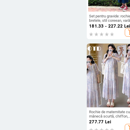
Set pentru gravide: rochi
bretele, stil coreean, vară
2025, două piese
181.33 - 227.22
Le
add_s
Rochie de maternitate cu
mânecă scurtă, chiffon,
imprimeu floral, talie înalt
277.77
Lei
fustă lungă, stil proaspăt
add_s
dulce