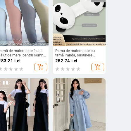
ernă de maternitate în stil
Perna de maternitate cu
căluț de mare, pentru somn
temă Panda, susținere
e o parte, sprijin pentru talie
pentru burtă și talie, pentru
283.21
Lei
252.74
Lei
i răcire, pernă pentru
somn pe o parte, pernă
add_shopping_cart
add_shopping_cart
mbrățișarea picioarelor
confortabilă și respirabilă
pentru sarcină