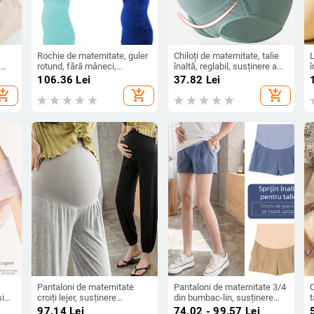
Rochie de maternitate, guler
Chiloți de maternitate, talie
L
rotund, fără mâneci,
înaltă, reglabil, susținere a
î
poliester, lungime midi
burții, material din bumbac
106.36
Lei
37.82
Lei
antibacterian.
p
hopping_cart
add_shopping_cart
add_shopping_cart
p
Pantaloni de maternitate
Pantaloni de maternitate 3/4
C
și
croiți lejer, susținere
din bumbac-lin, susținere
t
tru
abdominală, țesătură din
abdominală, croială lejeră de
R
97.14
Lei
74.02 - 99.57
Lei