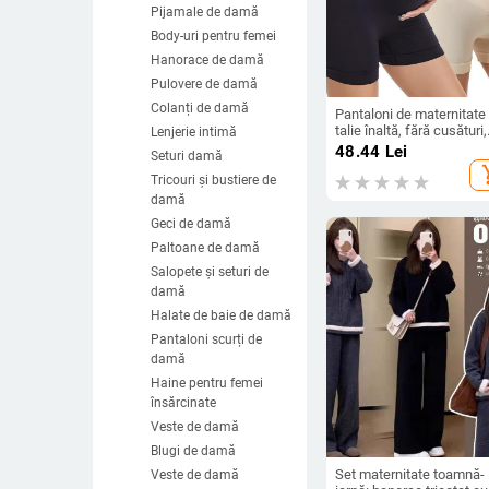
Pijamale de damă
Body-uri pentru femei
Hanorace de damă
Pulovere de damă
Colanți de damă
Pantaloni de maternitate
talie înaltă, fără cusături,
Lenjerie intimă
susținere a burii și contro
48.44
Lei
Seturi damă
abdomenului, respirabili,
add_s
antibacterieni
Tricouri și bustiere de
damă
Geci de damă
Paltoane de damă
Salopete și seturi de
damă
Halate de baie de damă
Pantaloni scurți de
damă
Haine pentru femei
însărcinate
Veste de damă
Blugi de damă
Set maternitate toamnă-
Veste de damă