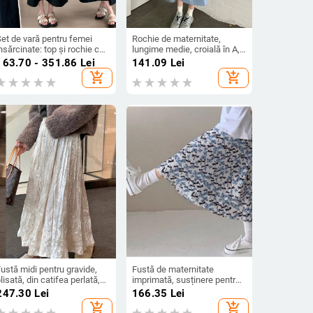
et de vară pentru femei
Rochie de maternitate,
nsărcinate: top și rochie cu
lungime medie, croială în A,
bretele, două piese, mărime
primăvară-toamnă, croială
163.70 - 351.86
Lei
141.09
Lei
plus
lejeră, decolteu rotund,
add_shopping_cart
add_shopping_cart
mâneci lungi, poliester
ustă midi pentru gravide,
Fustă de maternitate
lisată, din catifea perlată,
imprimată, susținere pentru
roială cu coadă de pește,
burtă, croială evazată
247.30
Lei
166.35
Lei
toamnă-iarnă
add_shopping_cart
add_shopping_cart