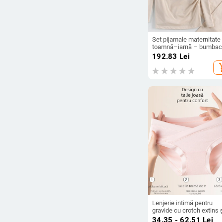
Set pijamale maternitate
toamnă–iarnă – bumbac
95%+, topuri de alăptare
192.83
Lei
reglabile
add_s
Lenjerie intimă pentru
gravide cu crotch extins 
suport în formă de V pen
34.35 - 62.51
Lei