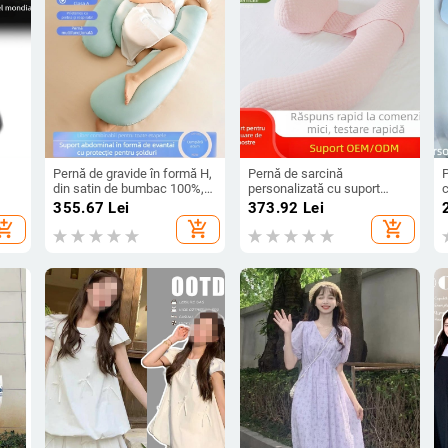
Pernă de gravide în formă H,
Pernă de sarcină
P
din satin de bumbac 100%,
personalizată cu suport
rmit
pernă de corp pentru somn
pentru talie, pernă pentru
p
355.67
Lei
373.92
Lei
 ×
pe lateral, pernă pentru talie
dormit pe o parte în formă U,
ș
hopping_cart
add_shopping_cart
add_shopping_cart
demontabilă și lavabilă,
suport abdominal
î
pernă de somn
multifuncțional
personalizabilă