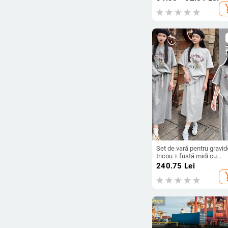
burtă, tip A, 100% bumba
add_s
Set de vară pentru gravid
tricou + fustă midi cu
deschidere pe spate, leje
240.75
Lei
confortabil
add_s