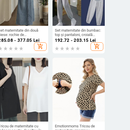
et maternitate din două
Set maternitate din bumbac:
iese: rochie de
top și pantaloni, croială
toamnă/iarnă și fustă denim
liberă, mâneci lungi, 80–90%
285.08 - 377.05
Lei
192.72 - 203.15
Lei
u bretele, top cu mâneci
bumbac, stil casual
add_shopping_cart
add_shopping_cart
ungi, acces la alăptare,
japonezo-coreean
Chenille și Spandex
ricou de maternitate cu
Emotionmoms Tricou de