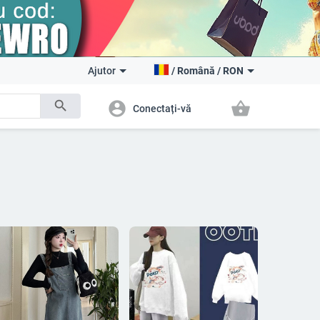
Ajutor
/
Română
/
RON
search
account_circle
shopping_basket
Conectați-vă