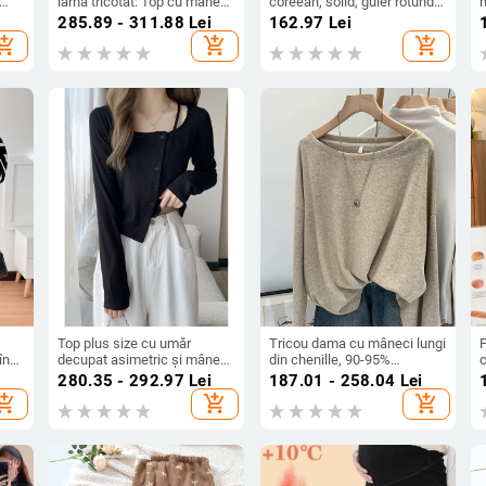
iarnă tricotat: Top cu mâneci
coreean, solid, guler rotund,
m
ală
lungi și fustă scurtă, Air
mâneci lungi, din bumbac și
285.89 - 311.88
Lei
162.97
Lei
stec
Cotton Knit, 100% bumbac
in, Primăvară 2023
hopping_cart
add_shopping_cart
add_shopping_cart
Top plus size cu umăr
Tricou dama cu mâneci lungi
P
în
decupat asimetric și mâneci
din chenille, 90-95%
ci
lungi, tricot Chenille cu
spandex, guler rotund,
f
280.35 - 292.97
Lei
187.01 - 258.04
Lei
–80
Spandex sub 30%, croială
mâneci 3/4, croială lejeră
hopping_cart
add_shopping_cart
add_shopping_cart
Slim
p
re,
l