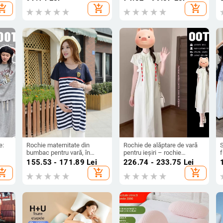
c
bumbac 30–50% conținut,
vară
b
hopping_cart
add_shopping_cart
add_shopping_cart
YQ, vară 2023
a
e:
Rochie maternitate din
Rochie de alăptare de vară
S
bumbac pentru vară, în
pentru ieșiri – rochie
f
r și
dungi, rochie de alăptare în
maternă elegantă în stil
m
155.53 - 171.89
Lei
226.74 - 233.75
Lei
stil coreean, mărime plus
chinezesc, cu guler înalt și
hopping_cart
add_shopping_cart
add_shopping_cart
deschidere discretă pentru
alăptat
m