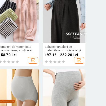
antaloni de maternitate
Babulei Pantaloni de
toamnă–iarna, susținere
maternitate cu croială largă,
entru burtă, pantaloni de
căptuți cu fleece, pentru
158.70
Lei
197.16 - 232.20
Lei
asă din flanel groși,
toamnă iarnă
add_shopping_cart
add_shopping_cart
justabili, calzi pentru
prenatal și postpartum