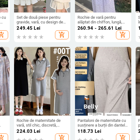
e cu
Set de două piese pentru
Rochie de vară pentru
S
gravide, vară, cu design de
alăptat din chiffon, lungă,
î
fundă, mâneci scurte, stil
versatilă pentru maternitate,
i
249.45
Lei
260.94 - 265.61
Lei
coreean, acoperire a burții,
care subțiază silueta după
hopping_cart
add_shopping_cart
add_shopping_cart
costum format din fustă
naștere
Rochie de maternitate de
Pantaloni de maternitate cu
F
vară, stil chic, discretă,
susținere a burții din dantelă,
p
ă,
pentru femei de mică
largi pentru toamnă-iarnă,
c
224.03
Lei
118.73
Lei
 și
înălțime în timpul sarcinii, cu
confortabili
hopping_cart
add_shopping_cart
add_shopping_cart
aer premium, potrivită pentru