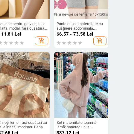
enjerie pentru gravide, talie
Pantaloni de maternitate cu
naltă, modal, fără cusătură,
susținere abdominală,
susținere a abdomenului,
lungime trei-sferturi, material
111.81
Lei
66.57 - 73.58
Lei
entru sarcină de la mijloc
modal (90–95% modal) într-
add_shopping_cart
add_shopping_cart
ână în final, mărime plus
o fibră din celuloză
regenerată, croială slim
hiloți femei fără cusături cu
Set maternitate toamnă-
alie înaltă, imprimeu Banana
iarnă: hanorac uni și
abbit, căptușeală din
pantaloni largi din material
52.65
Lei
337.12
Lei