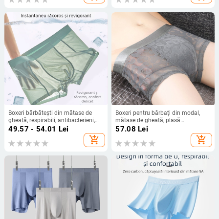
Boxeri bărbătești din mătase de
Boxeri pentru bărbați din modal,
gheață, respirabili, antibacterieni,
mătase de gheață, plasă
talie medie
respirabilă, camuflaj, uscare rapidă
49.57 - 54.01
Lei
57.08
Lei
add_shopping_cart
add_shopping_cart