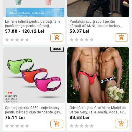
Lenjerie intimă pentru bărbați, talie
Pantaloni scurți sport pentru
joasă, tanga, pentru bărbați,
bărbați ADANNU source factory,
mătase de gheață, fără urme, sex,
culoare solidă, cu litere, bumbac,
57.88 - 120.12
Lei
59.37
Lei
sex pur, fierbinte, sexy, convex în U,
design concav-convex, boxeri simpli
add_shopping_cart
add_shopping_cart
respirabil, Zhongshan
cu talie medie
Comerț exterior 0850 Lenjerie sexy
Orlvs Chiloți cu Croi Mare, Model de
pentru bărbați, club de noapte, gay,
Șarpe, Sexy, Talie Joasă, Modal, Croi
cu fese deschise, nu este nevoie să
strâmt, Comozi, Respirabili, Or6432
75.11
Lei
83.58
Lei
se dea jos, fără design de curea,
add_shopping_cart
add_shopping_cart
lenjerie dublă de mărime mare