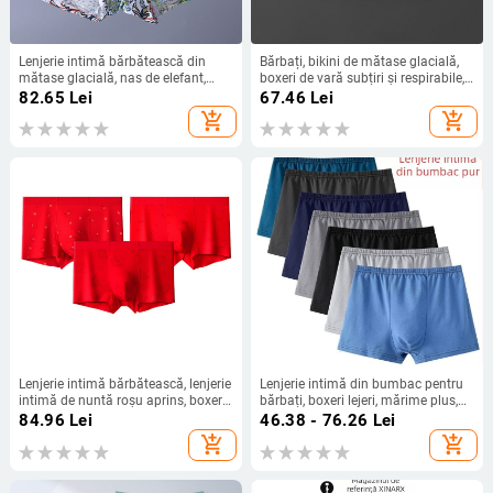
Lenjerie intimă bărbătească din
Bărbați, bikini de mătase glacială,
mătase glacială, nas de elefant,
boxeri de vară subțiri și respirabile,
pistol, ou, despicat, un dormitor, un
lenjerie intimă antibacteriană
82.65
Lei
67.46
Lei
living, pantaloni scurți, vară, lenjerie
pentru bărbați
add_shopping_cart
add_shopping_cart
intimă sexy pentru bărbați, boxeri
Lenjerie intimă bărbătească, lenjerie
Lenjerie intimă din bumbac pentru
intimă de nuntă roșu aprins, boxeri
bărbați, boxeri lejeri, mărime plus,
antibacterieni fără cusături din
boxeri respirabili, talie medie,
84.96
Lei
46.38 - 76.26
Lei
modal pentru bărbați
pantaloni scurți din bumbac, en-
add_shopping_cart
add_shopping_cart
gros