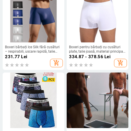
Boxeri bărbați Ice Silk fără cusături
Boxeri pentru bărbați cu cusături
– respirabili, uscare rapidă, talie
plate, talie joasă, material principal
joasă; Țesătură principală: Acrilic
Acrylic, căptușeală din bumbac
231.77
Lei
334.87 - 378.56
Lei
100%; Căptușeală zonă inghinală:
Modal, primăvară
add_shopping_cart
add_shopping_cart
Cotton Modal 100%