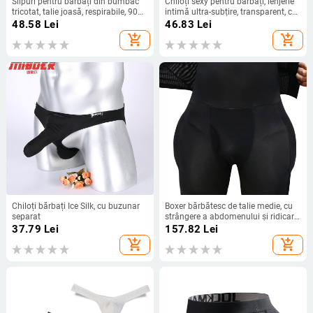
Slipuri pentru bărbați din bumbac
Chiloți sexy pentru bărbați, lenjerie
tricotat, talie joasă, respirabile, 90–
intimă ultra-subțire, transparent, cu
95% bumbac
margini curcubeu, plasă sexy,
48.58
Lei
46.83
Lei
lenjerie intimă pentru bărbați B903
add_shopping_cart
add_shopping_cart
Chiloți bărbați Ice Silk, cu buzunar
Boxer bărbătesc de talie medie, cu
separat
strângere a abdomenului și ridicare
a fesierilor | Poliester 90–95% |
37.79
Lei
157.82
Lei
Culoare solidă
add_shopping_cart
add_shopping_cart