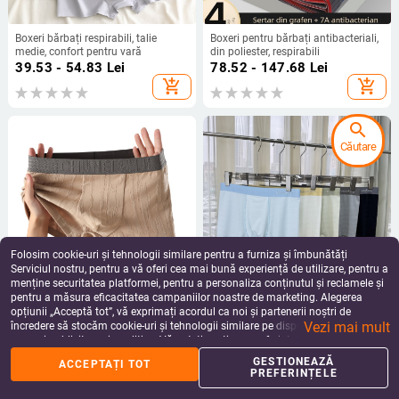
Boxeri bărbați respirabili, talie
Boxeri pentru bărbați antibacteriali,
medie, confort pentru vară
din poliester, respirabili
39.53 - 54.83
Lei
78.52 - 147.68
Lei
add_shopping_cart
add_shopping_cart
search
Căutare
Folosim cookie-uri și tehnologii similare pentru a furniza și îmbunătăți
Serviciul nostru, pentru a vă oferi cea mai bună experiență de utilizare, pentru a
menține securitatea platformei, pentru a personaliza conținutul și reclamele și
pentru a măsura eficacitatea campaniilor noastre de marketing. Alegerea
Boxeri din bumbac jacquard pentru
Cancookang Boxeri pentru bărbați,
opțiunii „Acceptă tot”, vă exprimați acordul ca noi și partenerii noștri de
bărbați, confortabili și respirabili,
talie medie, din ice silk, subțiri
Vezi mai mult
talie medie
pentru vară
încredere să stocăm cookie-uri și tehnologii similare pe dispozitivul dvs. în
50.83
Lei
180.37
Lei
scopuri publicitare și analitice. Vă puteți gestiona preferințele în orice moment
add_shopping_cart
add_shopping_cart
făcând clic pe „Gestionează preferințele”. Pentru mai multe informații, vă
GESTIONEAZĂ
ACCEPTAȚI TOT
rugăm să consultați
Politica noastră de confidențialitate
.
PREFERINȚELE