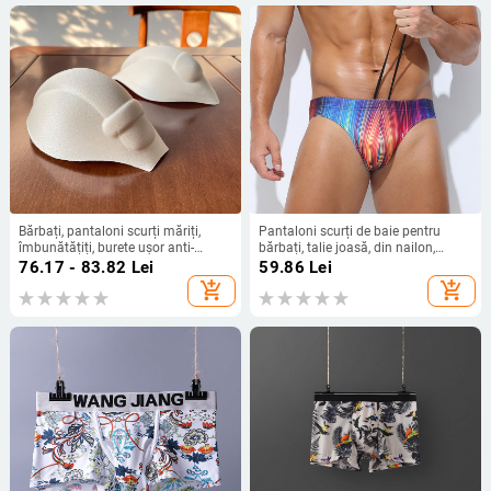
Bărbați, pantaloni scurți măriți,
Pantaloni scurți de baie pentru
îmbunătățiți, burete ușor anti-
bărbați, talie joasă, din nailon,
alergare, accentuați, 3DU convex,
uscare rapidă, respirabili, modelare
76.17 - 83.82
Lei
59.86
Lei
sexy
a corpului, imprimeu craniu/anime
add_shopping_cart
add_shopping_cart