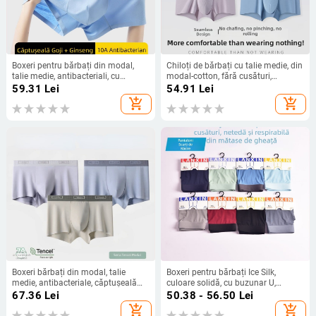
Boxeri pentru bărbați din modal,
Chiloți de bărbați cu talie medie, din
talie medie, antibacteriali, cu
modal-cotton, fără cusături,
ginseng și goji, zonă inghinală
antibacteriale, absorb transpirația
59.31
Lei
54.91
Lei
respirabilă, pentru adolescenți și
add_shopping_cart
add_shopping_cart
adulți
Boxeri bărbați din modal, talie
Boxeri pentru bărbați Ice Silk,
medie, antibacteriale, căptușeală
culoare solidă, cu buzunar U,
din bumbac în zona inghinală,
mărime mare, 1 bucată, Brand Binti
67.36
Lei
50.38 - 56.50
Lei
respirabili
add_shopping_cart
add_shopping_cart