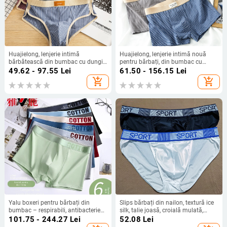
Huajielong, lenjerie intimă
Huajielong, lenjerie intimă nouă
bărbătească din bumbac cu dungi,
pentru bărbați, din bumbac cu
chiloți respirabili, pantaloni scurți la
dungi, en-gros, talie medie, boxeri
49.62 - 97.55
Lei
61.50 - 156.15
Lei
modă pentru bărbați, o generație de
respirabili la modă pentru bărbați,
add_shopping_cart
add_shopping_cart
păr
pot fi livrați în numele unei singure
piese.
Yalu boxeri pentru bărbați din
Slips bărbați din nailon, textură ice
bumbac – respirabili, antibacterieni,
silk, talie joasă, croială mulată,
absorbante de sudoare, talie medie,
catifelat la atingere.
101.75 - 244.27
Lei
52.08
Lei
culoare solidă, mărime mare