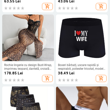
cu nervuri, geantă mare, talie joasă,
respirabilă, talie medie, culoare
63.55
Lei
43.06
Lei
lenjerie intimă sexy pentru bărbați
solidă, viscoză
add_shopping_cart
add_shopping_cart
AD7112
Rochie lingerie cu design Bust-Wrap,
Boxeri bărbați, uscare rapidă și
imprimeu leopard, dantelă, croială
respirabili, poliester tricotat, model
slim, 95% poliester, pentru toate
text, căptușeală în zona inghinală
178.85
Lei
38.49
Lei
anotimpurile
90–95% poliester
add_shopping_cart
add_shopping_cart