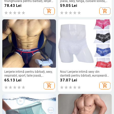
triunghiulară pentru bărbați, lenjerie
joasă, sexy, tanga, culoare solidă,
intimă sport respirabilă, lenjerie
scrisoare, la modă, hip, tentație
78.43
Lei
59.05
Lei
intimă de șold, nouă vară
dublă, dongs pentru bărbați,
add_shopping_cart
add_shopping_cart
europene și americane, plus
mărime
Lenjerie intimă pentru bărbați, sexy,
Nou! Lenjerie intimă sexy din
respirabil, sport, talie joasă,
dantelă pentru bărbați, europeană
confortabilă, plasă, chiloți
și americană, pentru club de
65.13
Lei
37.07
Lei
noapte, scenă DS, performanță,
add_shopping_cart
add_shopping_cart
export Amazon