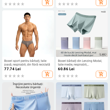
zilnică și sport.
add_shopping_cart
add_shopping_cart
Boxeri sport pentru bărbați, talie
Boxeri bărbați din Lenzing Modal,
joasă, respirabili, din fibră reciclată
talie medie, respirabili,
antibacterieni, 60 de bucăți, fără
77.74
Lei
60.86
Lei
cusături, uni
add_shopping_cart
add_shopping_cart