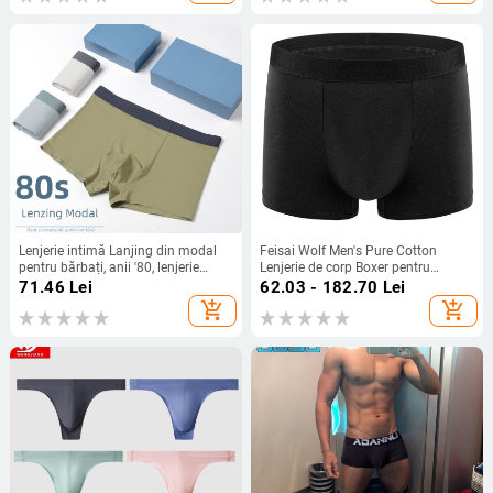
Lenjerie intimă Lanjing din modal
Feisai Wolf Men's Pure Cotton
pentru bărbați, anii '80, lenjerie
Lenjerie de corp Boxer pentru
intimă de lux pentru bărbați, boxeri
bărbați, vară largă, subțire, boxer,
71.46
Lei
62.03 - 182.70
Lei
respirabili, fără cusături,
pantaloni scurți respirabili
add_shopping_cart
add_shopping_cart
producători en-gros