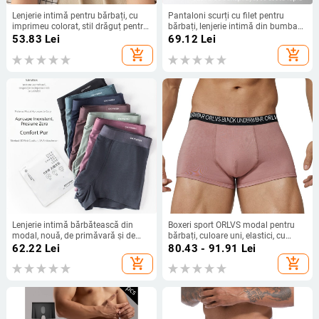
Lenjerie intimă pentru bărbați, cu
Pantaloni scurți cu filet pentru
imprimeu colorat, stil drăguț pentru
bărbați, lenjerie intimă din bumbac
tineri, talie medie, boxeri
elastic, confortabili, lejeri, mărimi
53.83
Lei
69.12
Lei
confortabili, prietenoși cu pielea,
plus, boxeri, pantaloni de pijama,
add_shopping_cart
add_shopping_cart
Zhongshan, en-gros
boxeri
Lenjerie intimă bărbătească din
Boxeri sport ORLVS modal pentru
modal, nouă, de primăvară și de
bărbați, culoare uni, elastici, cu
vară, en-gros, respirabilă, cu
uscare rapidă, cu model U convex,
62.22
Lei
80.43 - 91.91
Lei
elasticitate ridicată, antibacteriană,
OR6115
add_shopping_cart
add_shopping_cart
fără sudură, boxeri de lenjerie
intimă pentru băieți