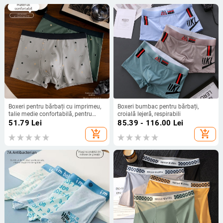
Boxeri pentru bărbați cu imprimeu,
Boxeri bumbac pentru bărbați,
talie medie confortabilă, pentru
croială lejeră, respirabili
tineri, bumbac Pima 60s, design în
51.79
Lei
85.39 - 116.00
Lei
trend
add_shopping_cart
add_shopping_cart