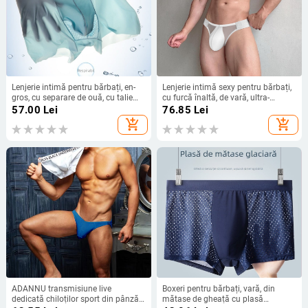
Lenjerie intimă pentru bărbați, en-
Lenjerie intimă sexy pentru bărbați,
gros, cu separare de ouă, cu talie
cu furcă înaltă, de vară, ultra-
medie, boxeri fără sudură,
subțire, din mătase glacială, talie
57.00
Lei
76.85
Lei
respirabili, sexy
joasă, sport, fitness, fără cusături,
add_shopping_cart
add_shopping_cart
confortabile și respirabile, chiloți
pentru bărbați
ADANNU transmisiune live
Boxeri pentru bărbați, vară, din
dedicată chiloților sport din pânză
mătase de gheață cu plasă