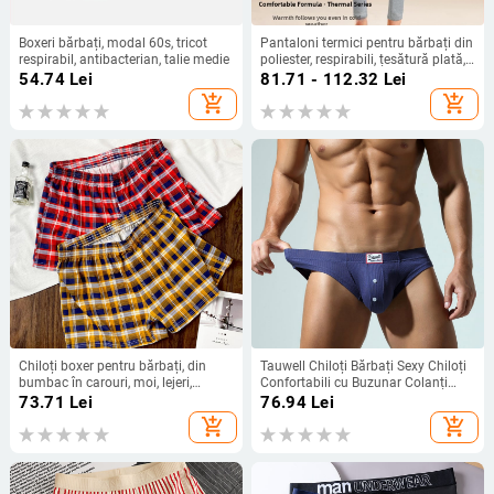
Boxeri bărbați, modal 60s, tricot
Pantaloni termici pentru bărbați din
respirabil, antibacterian, talie medie
poliester, respirabili, țesătură plată,
model color-block, talie medie
54.74
Lei
81.71 - 112.32
Lei
add_shopping_cart
add_shopping_cart
Chiloți boxer pentru bărbați, din
Tauwell Chiloți Bărbați Sexy Chiloți
bumbac în carouri, moi, lejeri,
Confortabili cu Buzunar Colanți
respirabili, prietenoși cu pielea, Arlo
pentru Tineret Stil European și
73.71
Lei
76.94
Lei
Pants Boxer pentru bărbați
American Vânzare Fierbinte
add_shopping_cart
add_shopping_cart
Transfrontalieră