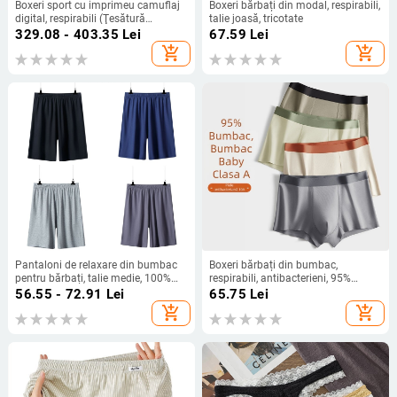
Boxeri sport cu imprimeu camuflaj
Boxeri bărbați din modal, respirabili,
digital, respirabili (Ţesătură
talie joasă, tricotate
principală: 100% acril; Numele
329.08 - 403.35
Lei
67.59
Lei
țesăturii: Mitsubishi Meryl;
add_shopping_cart
add_shopping_cart
Căptușeală crăpătură: bumbac
modal; Conținutul căptușelii: 100%;
Talie joasă)
Pantaloni de relaxare din bumbac
Boxeri bărbați din bumbac,
pentru bărbați, talie medie, 100%
respirabili, antibacterieni, 95%
bumbac, țesătură 40s, pentru toate
bumbac, talie medie, fără cusături
56.55 - 72.91
Lei
65.75
Lei
anotimpurile, căptușeală în zona
add_shopping_cart
add_shopping_cart
cracului din bumbac