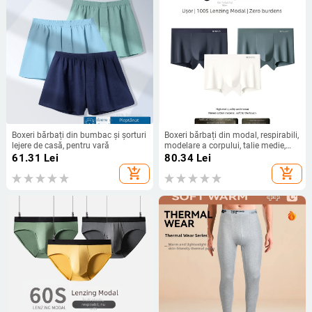
Boxeri bărbați din bumbac și șorturi
Boxeri bărbați din modal, respirabili,
lejere de casă, pentru vară
modelare a corpului, talie medie,
80–90% modal
61.31
Lei
80.34
Lei
add_shopping_cart
add_shopping_cart