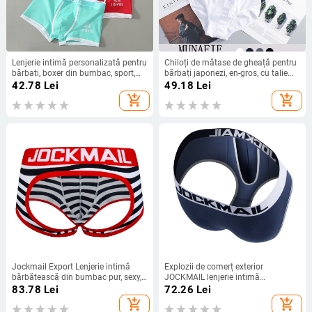
Lenjerie intimă personalizată pentru
Chiloți de mătase de gheață pentru
bărbați, boxer din bumbac, sport,
bărbați japonezi, en-gros, cu talie
respirabil, antibacterian, talie medie,
medie, elastici, sport, mărime mare,
42.78
Lei
49.18
Lei
nou, lejer, la modă, stil de toamnă și
pantaloni scurți
add_shopping_cart
add_shopping_cart
iarnă pentru studenți
Jockmail Export Lenjerie intimă
Explozii de comerț exterior
bărbătească din bumbac pur, sexy,
JOCKMAIL lenjerie intimă
cu aspect de boxer, pantaloni sexy
bărbătească modal chiloți U convex
83.78
Lei
72.26
Lei
o generație de JM340
add_shopping_cart
add_shopping_cart