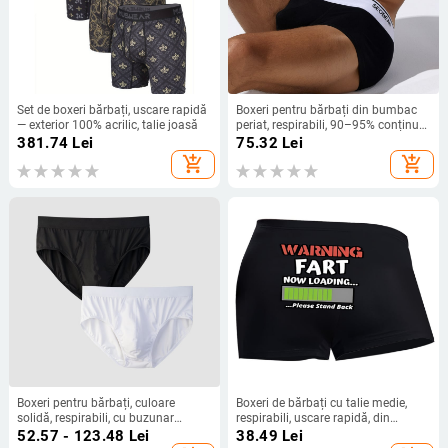
Set de boxeri bărbați, uscare rapidă
Boxeri pentru bărbați din bumbac
— exterior 100% acrilic, talie joasă
periat, respirabili, 90–95% conținut
de bumbac, țesătură tricotată, talie
381.74
Lei
75.32
Lei
joasă
add_shopping_cart
add_shopping_cart
Boxeri pentru bărbați, culoare
Boxeri de bărbați cu talie medie,
solidă, respirabili, cu buzunar
respirabili, uscare rapidă, din
frontal spațios, pentru purtare
poliester tricotat, cu imprimeu text
52.57 - 123.48
Lei
38.49
Lei