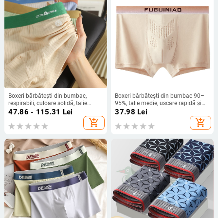
Boxeri bărbătești din bumbac,
Boxeri bărbătești din bumbac 90–
respirabili, culoare solidă, talie
95%, talie medie, uscare rapidă și
medie
respirabili, culoare solidă
47.86 - 115.31
Lei
37.98
Lei
add_shopping_cart
add_shopping_cart