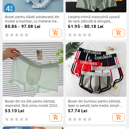
Boxeri pentru băieți adolescenți din
Lenjerie intimă masculină ușoară
modal și bumbac, cu material Ice
de vară, plăcută la atingere,
Silk
respirabilă, talie medie, în culori
80.86 - 97.08
Lei
61.95 - 80.18
Lei
contrastante, boxeri
add_shopping_cart
add_shopping_cart
Boxeri din Ice Silk pentru bărbați,
Boxeri din bumbac pentru bărbați,
respirabili, fără urme, model 2024
lejeri și aerisiți, talie medie, simpli și
nou, mărime mare
stilizați pentru sport tineret
53.10
Lei
57.74
Lei
add_shopping_cart
add_shopping_cart