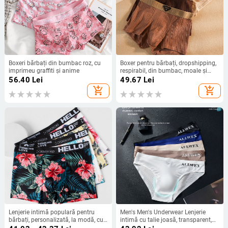
Boxeri bărbați din bumbac roz, cu
Boxer pentru bărbați, dropshipping,
imprimeu graffiti și anime
respirabil, din bumbac, moale și
ceros, prietenos cu pielea, P073
56.40
Lei
49.67
Lei
add_shopping_cart
add_shopping_cart
Lenjerie intimă populară pentru
Men's Men's Underwear Lenjerie
bărbați, personalizată, la modă, cu
intimă cu talie joasă, transparent,
imprimeu sport, lejeră, moale și
acoperit cu scrisori, sexy, acoperit