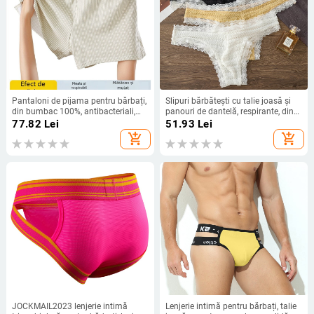
Pantaloni de pijama pentru bărbați,
Slipuri bărbătești cu talie joasă și
din bumbac 100%, antibacteriali,
panouri de dantelă, respirante, din
croială lejeră, plus size
nailon
77.82
Lei
51.93
Lei
add_shopping_cart
add_shopping_cart
JOCKMAIL2023 lenjerie intimă
Lenjerie intimă pentru bărbați, talie