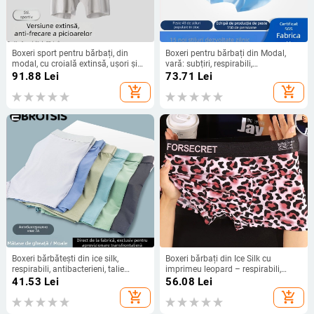
Boxeri sport pentru bărbați, din
Boxeri pentru bărbați din Modal,
modal, cu croială extinsă, ușori și
vară: subțiri, respirabili,
respirabili, pentru alergare și fitness
antibacterieni, croială lejeră, talie
91.88
Lei
73.71
Lei
vara
medie, mărime mare, culoare solidă
add_shopping_cart
add_shopping_cart
Boxeri bărbătești din ice silk,
Boxeri bărbați din Ice Silk cu
respirabili, antibacterieni, talie
imprimeu leopard – respirabili,
medie, culoare solidă
confortabili, premium pentru vară
41.53
Lei
56.08
Lei
add_shopping_cart
add_shopping_cart