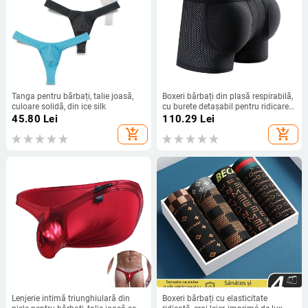
Tanga pentru bărbați, talie joasă,
Boxeri bărbați din plasă respirabilă,
culoare solidă, din ice silk
cu burete detașabil pentru ridicarea
feselor
45.80
Lei
110.29
Lei
add_shopping_cart
add_shopping_cart
Lenjerie intimă triunghiulară din
Boxeri bărbați cu elasticitate