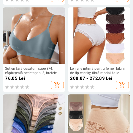
complet; Cupă model: subțire
turnată)
Sutien fără cusături, cupe 3/4,
Lenjerie intimă pentru femei, bikini
căptușeală nedetașabilă, bretele
de tip cheeky, fibră modal, talie
fixe în dublu, închidere la spate cu
înaltă, căptușeală în zona intimă
76.05
Lei
208.87 - 272.89
Lei
trei rânduri de cârlige
din grafén (<30%), lansare vară
add_shopping_cart
add_shopping_cart
2025