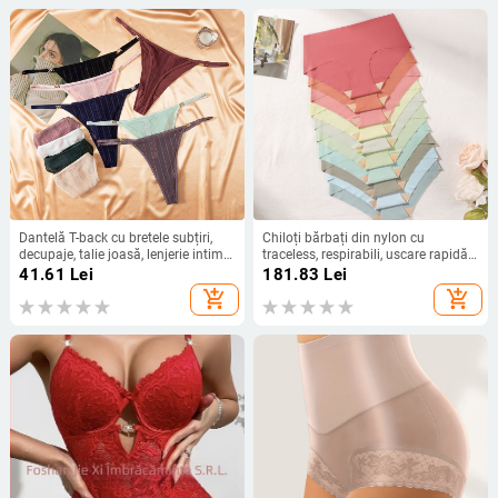
Dantelă T-back cu bretele subțiri,
Chiloți bărbați din nylon cu
decupaje, talie joasă, lenjerie intimă
traceless, respirabili, uscare rapidă,
sexy pentru femei
căptușeală din bumbac
41.61
Lei
181.83
Lei
add_shopping_cart
add_shopping_cart