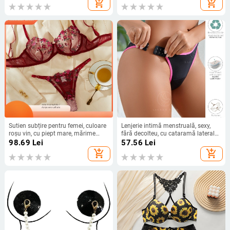
add_shopping_cart
add_shopping_cart
picioare drepte, subțiri, invizibili,
intimă ultra-subțire
fără urme
Sutien subțire pentru femei, culoare
Lenjerie intimă menstruală, sexy,
roșu vin, cu piept mare, mărime
fără decolteu, cu cataramă laterală,
mică, plus size, cu inele din oțel,
pantaloni fiziologici pentru femei,
98.69
Lei
57.56
Lei
reglabil, fără urme, lenjerie intimă
cu personalitate, cu 3 straturi, cu
add_shopping_cart
add_shopping_cart
fund ondulat, lărgit, alungit, etanș