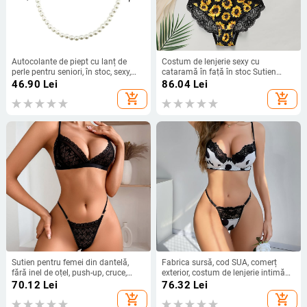
Autocolante de piept cu lanț de
Costum de lenjerie sexy cu
perle pentru seniori, în stoc, sexy,
cataramă în față în stoc Sutien
europene și americane, autocolante
push-up din dantelă pentru fete
46.90
Lei
86.04
Lei
de piept negre din PU, sexy, SM
tinere, sutien cu mulaj de
add_shopping_cart
add_shopping_cart
crizantemă
Sutien pentru femei din dantelă,
Fabrica sursă, cod SUA, comerț
fără inel de oțel, push-up, cruce,
exterior, costum de lenjerie intimă
spate fără bretele, Amazon
sexy nou, cod extensibil,
70.12
Lei
76.32
Lei
producători en-gros, o generație de
add_shopping_cart
add_shopping_cart
Y1022