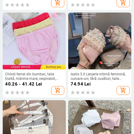
mameloane, Push-Up Bandeau
principală: nylon/poliamidă 78%;
add_shopping_cart
add_shopping_cart
Căptușeală zonă croți: poliester
80%; talie mijlocie; țesătură
tricotată
Chiloți femei din bumbac, talie
Isatis 5.0 Lenjerie intimă feminină,
înaltă, mărime mare, respirabili,
culoare uni, fără cusături, talie
elastici, unicolor
medie, cu dantelă, respirabilă
40.26 - 41.42
Lei
74.94
Lei
add_shopping_cart
add_shopping_cart