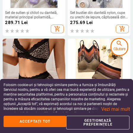
Set de sutien și chilot cu dantelă,
Set bustier din dantelă nylon, cupe
material principal poliamidă,
cu urechi de iepure, căptușeală din
căptușeală din bumbac, cupe cu
bumbac, Push-up, stil tradițional
289.71
Lei
275.69
Lei
urechi de iepure, funcție strângere,
luxos
add_shopping_cart
add_shopping_cart
stil tradițional și sexy
search
Căutare
Folosim cookie-uri și tehnologii similare pentru a furniza și îmbunătăți
Serviciul nostru, pentru a vă oferi cea mai bună experiență de utilizare, pentru a
menține securitatea platformei, pentru a personaliza conținutul și reclamele și
pentru a măsura eficacitatea campaniilor noastre de marketing. Alegerea
Set de lenjerie din plasă, 90-95%
Set de sutien cu dantelă din nailon,
opțiunii „Acceptă tot”, vă exprimați acordul ca noi și partenerii noștri de
poliester, pentru femei, lansare
căptușeală din bumbac, cupă cu
Vezi mai mult
primăvara 2024
urechi de iepure, fără cupă
încredere să stocăm cookie-uri și tehnologii similare pe dispozitivul dvs. în
76.28
Lei
295.78
Lei
modelată, funcție de strângere
scopuri publicitare și analitice. Vă puteți gestiona preferințele în orice moment
add_shopping_cart
add_shopping_cart
făcând clic pe „Gestionează preferințele”. Pentru mai multe informații, vă
GESTIONEAZĂ
ACCEPTAȚI TOT
rugăm să consultați
Politica noastră de confidențialitate
.
PREFERINȚELE