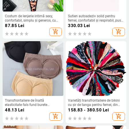
Costum de lenjerie intimă sexy,
Sutien autoadeziv solid pentru
confortabil, simplu și generos, cu
femei, confortabil și respirabil, push-
broderie fierbinte, pentru comerț
up
87.85
Lei
330.03
Lei
exterior transfrontalier, 6045
add_shopping_cart
add_shopping_cart
Transfrontaliere de înaltă
Varietăți transfrontaliere de bikini
elasticitate fals fund burete
cu șir de tanga pentru femei, din
detașabil pad lenjerie pentru femei
dantelă, tip tanga
48.13
Lei
158.83 - 380.50
Lei
Barbie Butt Lift fund chiloți fese și
add_shopping_cart
add_shopping_cart
picioare