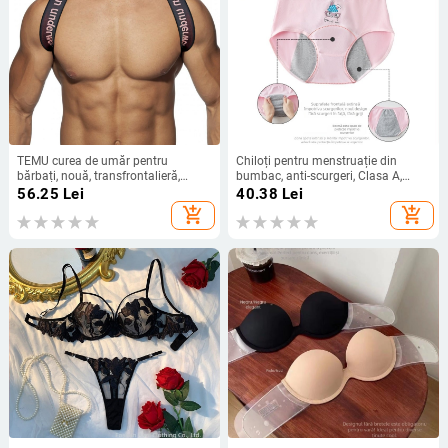
TEMU curea de umăr pentru
Chiloți pentru menstruație din
bărbați, nouă, transfrontalieră,
bumbac, anti-scurgeri, Clasa A,
populară, universală, curea de piept
pentru fete
56.25
Lei
40.38
Lei
cu litere, sexy, sport, curea de umăr
add_shopping_cart
add_shopping_cart
pentru bărbați MP98