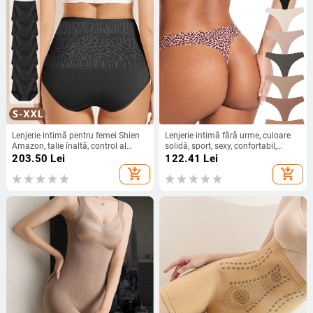
Lenjerie intimă pentru femei Shien
Lenjerie intimă fără urme, culoare
Amazon, talie înaltă, control al
solidă, sport, sexy, confortabil,
abdomenului, model european și
respirabil, cu șir G, imprimată, din
203.50
Lei
122.41
Lei
american, mărime mare, chiloți din
mătase glacială, pachet de 8 buc.
add_shopping_cart
add_shopping_cart
bumbac pur, fără cusături