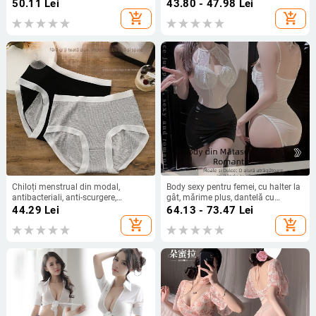
antibacteriană împotriva
50.11
Lei
43.80 - 47.98
Lei
scurgerilor, talie medie, căptușeală
add_shopping_cart
add_shopping_cart
din bumbac
Chiloți menstrual din modal,
Body sexy pentru femei, cu halter la
antibacteriali, anti-scurgere,
gât, mărime plus, dantelă cu
respirabili, moi, talie înaltă, mărime
panouri transparente, croială slim,
44.29
Lei
64.13 - 73.47
Lei
plus
pull-on
add_shopping_cart
add_shopping_cart