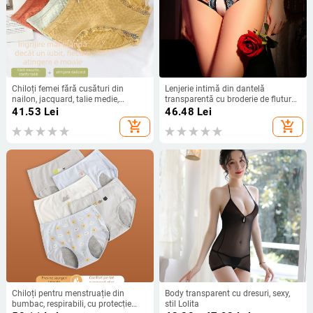
Chiloți femei fără cusături din
Lenjerie intimă din dantelă
nailon, jacquard, talie medie,
transparentă cu broderie de fluture,
respirabili, antibacterieni, model cu
sexy și seducătoare
41.53
Lei
46.48
Lei
funda, căptușeală din vascoză
add_shopping_cart
add_shopping_cart
Chiloți pentru menstruație din
Body transparent cu dresuri, sexy,
bumbac, respirabili, cu protecție
stil Lolita