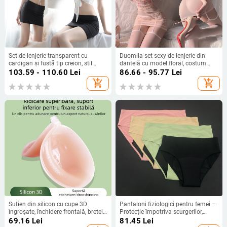
Set de lenjerie transparent cu
Duomila set sexy de lenjerie din
cardigan și fustă tip creion, stil
dantelă cu model floral, costum
secretariat, 90% poliester
transparent pentru dormit
103.59 - 110.60
Lei
86.66 - 95.77
Lei
add_shopping_cart
add_shopping_cart
Sutien din silicon cu cupe 3D
Pantaloni fiziologici pentru femei –
îngroșate, închidere frontală, bretele
Protecție împotriva scurgerilor,
detașabile, acoperitoare pentru
design cu patru straturi; Țesătură
69.16
Lei
81.45
Lei