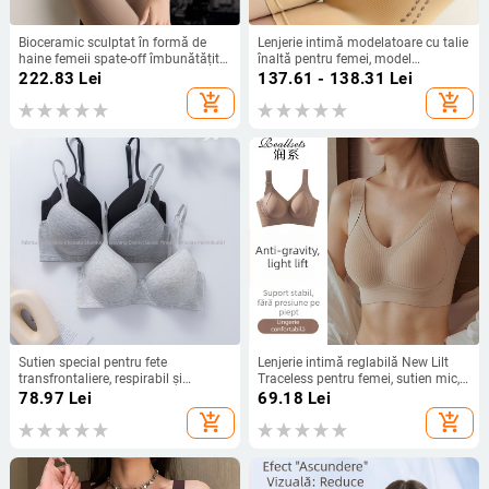
Bioceramic sculptat în formă de
Lenjerie intimă modelatoare cu talie
haine femeii spate-off îmbunătățit
înaltă pentru femei, model
în formă de toamnă și iarnă
geometric european și american,
222.83
Lei
137.61 - 138.31
Lei
traceless no-wear sutien vestă
transfrontalieră, 2025,
add_shopping_cart
add_shopping_cart
termică
Dropshipping transfrontalier
Sutien special pentru fete
Lenjerie intimă reglabilă New Lilt
transfrontaliere, respirabil și
Traceless pentru femei, sutien mic,
confortabil, lenjerie intimă din
fără inele, plus size, sutien pentru
78.97
Lei
69.18
Lei
bumbac neted, cu inel de oțel
femei
add_shopping_cart
add_shopping_cart
strâns, anti-lăsare