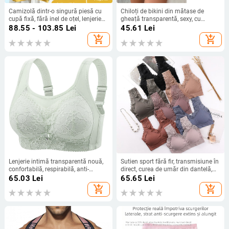
Camizolă dintr-o singură piesă cu
Chiloți de bikini din mătase de
cupă fixă, fără inel de oțel, lenjerie
gheață transparentă, sexy, cu
sport cu bretele largi pentru umăr,
dantelă, contrast de culoare,
88.55 - 103.85
Lei
45.61
Lei
înfășurată în spate, lenjerie intimă
confortabili, pentru femei
add_shopping_cart
add_shopping_cart
tip tub
Lenjerie intimă transparentă nouă,
Sutien sport fără fir, transmisiune în
confortabilă, respirabilă, anti-
direct, curea de umăr din dantelă,
alergare, ușoară, fără tub, fără inel
fără cusături, înfășurată în piept,
65.03
Lei
65.65
Lei
de oțel, cu spate frumos, fără inel de
curea de floarea soarelui, spate, tub,
add_shopping_cart
add_shopping_cart
oțel
top