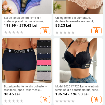
Set de tanga pentru femei din
Chiloți femei din bumbac, cu
material plasat cu model inimă,
dantelă, talie medie, respirabili,
fibră modală, talie înaltă,
lifting pentru fese, model floral, 90–
199.99 - 279.43
Lei
53.23
Lei
căptușeală grafenă la zona crac
95% bumbac
add_shopping_cart
add_shopping_cart
Boxeri pentru femei din poliester –
Model 2026 C1720 Lenjerie intimă
respirabili, opaci, talie medie,
feminină din dantelă florală, cupe
căptușeală zona inghinală poliester
triunghi, cu sârmă subțire
38.45
Lei
196.14 - 196.53
Lei
add_shopping_cart
add_shopping_cart