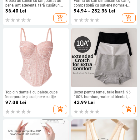
Bretea de sutien cu lanț pătrat de
Formă de sân din silicon cu cârlig,
perle, antiaderentă, fără cusături,
compatibilă cu sutiene normale,
metalică, cu detalii decupate,
inserție extinsă subraț pentru
36.40
Lei
94.94 - 232.36
Lei
lansare primăvara 2025
mărire și grosime
add_shopping_cart
add_shopping_cart
Top din dantelă cu paiete, cupe
Boxer pentru femei, talie înaltă, 95–
încorporate și susținere cu tije
100% bumbac, material tricotat,
căptușeală de bumbac la zona
97.08
Lei
43.99
Lei
crosei, strângere abdominală
add_shopping_cart
add_shopping_cart