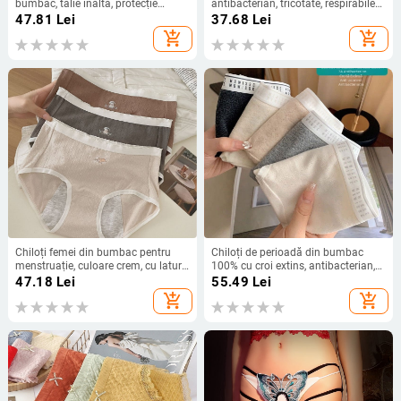
bumbac, talie înaltă, protecție
antibacterian, tricotate, respirabile
împotriva scurgerilor
și confortabile
47.81
Lei
37.68
Lei
add_shopping_cart
add_shopping_cart
Chiloți femei din bumbac pentru
Chiloți de perioadă din bumbac
menstruație, culoare crem, cu laturi
100% cu croi extins, antibacterian,
mai late, anti-scurgeri, croială
stil simplu, confortabili și respirabili
47.18
Lei
55.49
Lei
triunghiulară
add_shopping_cart
add_shopping_cart