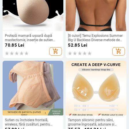
Proteză mamară ușoară după
[8 culori] Temu Explosions Summer
mastectomie, inserție de sutien
Big U Backless Diverse metode de
respirabilă, invizibilă sub haine
purtare Stripe Sutien European și
70.85
Lei
52.85
Lei
American Amazon Shein
add_shopping_cart
add_shopping_cart
Sutien cu închidere frontală,
Tampon siliconic pentru sâni,
wireless, fără cusături, pentru
grosime îngroșată, adunare și
mărimi mari, ușor și răcoros pentru
fixare, invizibil, acoperire a