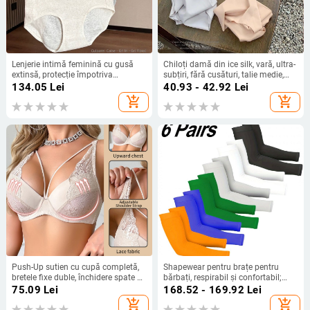
Lenjerie intimă feminină cu gusă
Chiloți damă din ice silk, vară, ultra-
extinsă, protecție împotriva
subțiri, fără cusături, talie medie,
scurgerilor în timpul menstruației,
culoare solidă, respirabili,
134.05
Lei
40.93 - 42.92
Lei
acoperire a șoldurilor, model
elasticitate înaltă
add_shopping_cart
add_shopping_cart
toamnă-iarnă
Push-Up sutien cu cupă completă,
Shapewear pentru brațe pentru
bretele fixe duble, închidere spate cu
bărbați, respirabil și confortabil;
două rânduri de cârlige și ochi
material principal: 100% acrilic,
75.09
Lei
168.52 - 169.92
Lei
(Material principal: nailon 80–90%;
căptușeală: spandex, tip de cupă:
add_shopping_cart
add_shopping_cart
căptușeală: spandex; Tip cupă:
triunghi, cupă modelată: medie