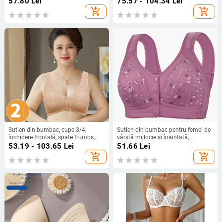
57.80
Lei
75.57 - 104.34
Lei
vară
mamelonului în formă de lacrimă,
add_shopping_cart
add_shopping_cart
luciu solid
Sutien din bumbac, cupe 3/4,
Sutien din bumbac pentru femei de
închidere frontală, spate frumos,
vârstă mijlocie și înaintată,
push-up
închidere frontală, cupe subțiri,
53.19 - 103.65
Lei
51.66
Lei
imprimat sport, fără arc
add_shopping_cart
add_shopping_cart