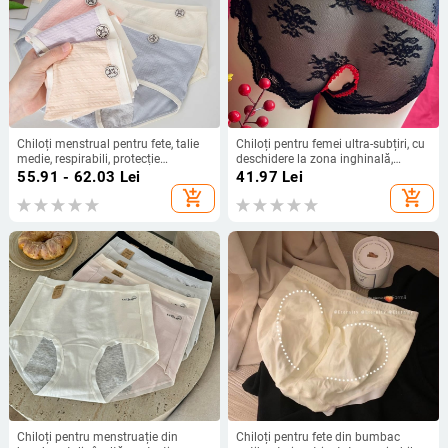
Chiloți menstrual pentru fete, talie
Chiloți pentru femei ultra-subțiri, cu
medie, respirabili, protecție
deschidere la zona inghinală,
împotriva scurgerilor, antibacteriale,
dantelă franțuzească, sexy și
55.91 - 62.03
Lei
41.97
Lei
material din fibre regenerat,
seducători, roșii, croială
add_shopping_cart
add_shopping_cart
căptușeală din bumbac între
triunghiulară
picioare
Chiloți pentru menstruație din
Chiloți pentru fete din bumbac