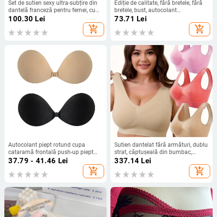
Set de sutien sexy ultra-subțire din
Ediție de calitate, fără bretele, fără
dantelă franceză pentru femei, cu
bretele, bust, autocolant
tanga, sutien erotic push-up cu
antiderapant, lenjerie intimă, rochie
100.30
Lei
73.71
Lei
armătură 25002
de mireasă, fără urme, purtare sexy,
add_shopping_cart
add_shopping_cart
spate gol, adunare ascunsă
Autocolant piept rotund cupa
Sutien dantelat fără armături, dublu
cataramă frontală push-up piept
strat, căptușeală din bumbac,
mic pânză femei sutien invizibil
material principal nylon, cupe fără
37.79 - 41.46
Lei
337.14
Lei
subțire mare lenjerie Sling rochie de
formă, cupe cu urechi de iepure
add_shopping_cart
add_shopping_cart
mireasă autocolant sân