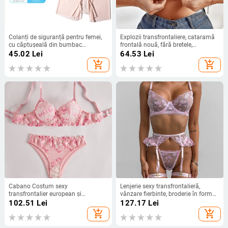
Colanți de siguranță pentru femei,
Explozii transfrontaliere, cataramă
cu căptușeală din bumbac
frontală nouă, fără bretele,
antibacterian în zona inghinală,
antiderapantă, respirabilă, fără
45.02
Lei
64.53
Lei
țesătură din ice silk respirabilă,
cusături, lenjerie invisibilă, plus
add_shopping_cart
add_shopping_cart
uscare rapidă, confort pentru vară
autocolante pentru piept puternice,
anti-lumină
Cabano Costum sexy
Lenjerie sexy transfrontalieră,
transfrontalier european și
vânzare fierbinte, broderie în formă
american, transparent, brodat cu
de inimă, set de lenjerie sexy slim-fit,
102.51
Lei
127.17
Lei
flori, sutien sexy din dantelă, lenjerie
format din patru piese, din Europa
add_shopping_cart
add_shopping_cart
intimă, dorință pură
și Statele Unite