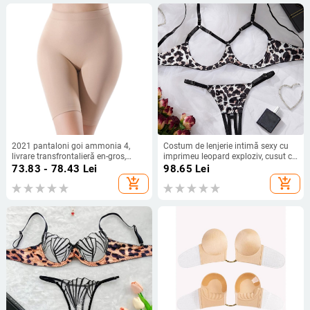
2021 pantaloni goi ammonia 4,
Costum de lenjerie intimă sexy cu
livrare transfrontalieră en-gros,
imprimeu leopard exploziv, cusut cu
lenjerie intimă din bumbac, anti-
panglică, proces complex de cusut
73.83 - 78.43
Lei
98.65
Lei
lumină, anti-uzură, boxeri pentru
în trei puncte
add_shopping_cart
add_shopping_cart
femei