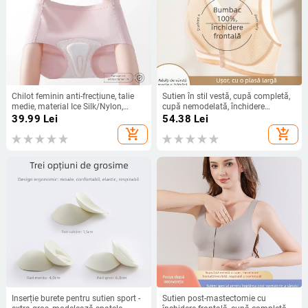
Chilot feminin anti-frecțiune, talie
Sutien în stil vestă, cupă completă,
medie, material Ice Silk/Nylon,
cupă nemodelată, închidere
respirabil, antibacterian, căptușeală
frontală, bretele duble fixe
39.99
Lei
54.38
Lei
din bumbac la zona intimă
add_shopping_cart
add_shopping_cart
Inserție burete pentru sutien sport -
Sutien post-mastectomie cu