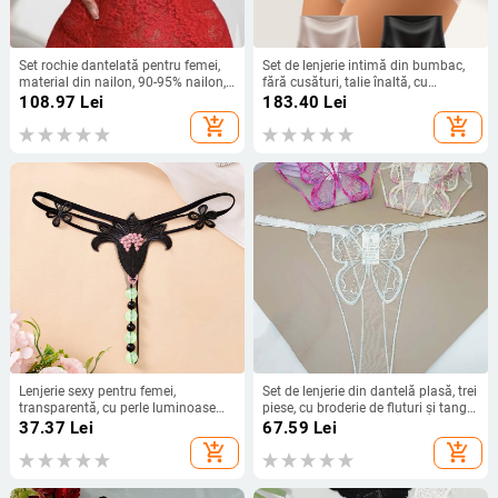
Set rochie dantelată pentru femei,
Set de lenjerie intimă din bumbac,
material din nailon, 90-95% nailon,
fără cusături, talie înaltă, cu
stilul 37606017128, primăvara
dantelă, 2 piese
108.97
Lei
183.40
Lei
2025
add_shopping_cart
add_shopping_cart
Lenjerie sexy pentru femei,
Set de lenjerie din dantelă plasă, trei
transparentă, cu perle luminoase
piese, cu broderie de fluturi și tanga;
pentru masaj, model thong
poliester 95–100% (vară 2024)
37.37
Lei
67.59
Lei
add_shopping_cart
add_shopping_cart