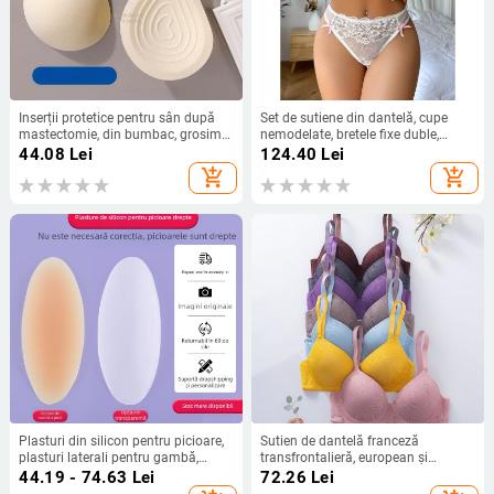
Inserții protetice pentru sân după
Set de sutiene din dantelă, cupe
mastectomie, din bumbac, grosime
nemodelate, bretele fixe duble,
pronunțată, respirabile, invizibile
închidere la spate cu două rânduri
44.08
Lei
124.40
Lei
sub haine (toamna 2025)
de catarame, funcție de strângere
add_shopping_cart
add_shopping_cart
Plasturi din silicon pentru picioare,
Sutien de dantelă franceză
plasturi laterali pentru gambă,
transfrontalieră, european și
plasturi anti-irritație pentru
american, de mărime mare, subțire,
44.19 - 74.63
Lei
72.26
Lei
interiorul coapsei, plasturi pentru
cu armatură, cu push-up, lenjerie