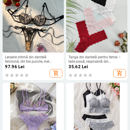
Lenjerie intimă din dantelă
Tanga din dantelă pentru femei –
feminină, stil trei puncte, inel
talie joasă, respirabilă din
metalic, 95–100% poliester, rol: joc
poliamidă, căptușeală tricotată
97.96
Lei
35.62
Lei
de rol școlar
add_shopping_cart
add_shopping_cart