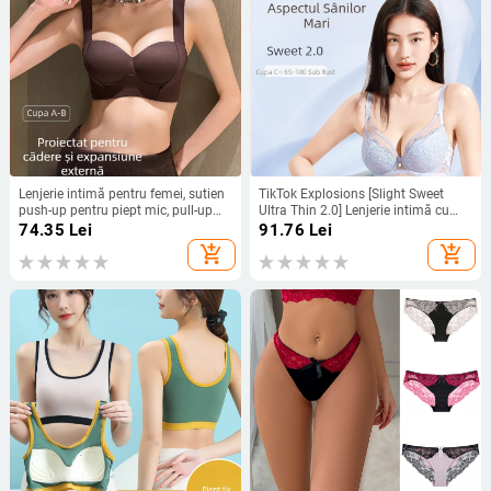
Lenjerie intimă pentru femei, sutien
TikTok Explosions [Slight Sweet
push-up pentru piept mic, pull-up
Ultra Thin 2.0] Lenjerie intimă cu
mare, anti-lăsare, sâni prăbușiți,
cupe întregi, piept mare, sutien mic,
74.35
Lei
91.76
Lei
reglabil, inel non-oțel, non-marking
sexy, din dantelă, dulce
add_shopping_cart
add_shopping_cart