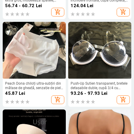
extra gros, modelează spatele,
închidere frontală, cupă completă,
mărește micul bust - nailon,
cupe subțiri modelate, nailon, fără
56.74 - 60.72
Lei
124.04
Lei
Youyiting, lansare vară 2022
inele metalice
add_shopping_cart
add_shopping_cart
Peach Dona chiloți ultra-subțiri din
Push-Up Sutien transparent, bretele
mătase de gheață, senzație de piele
detașabile duble, cupă 3/4 cu
goală, antiderapante, respirabili,
formă subțire, nailon
45.87
Lei
93.26 - 97.93
Lei
talie medie, croială triunghiulară
add_shopping_cart
add_shopping_cart
pentru femei