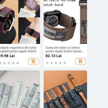
Brățară magnetică din nylon
Curea din nylon cu Velcro
împletit pentru Apple Watch
pentru Apple Watch Series
10 — Ultra tactic
39.98
Lei
82.13
Lei
add_shopping_cart
add_shopping_cart