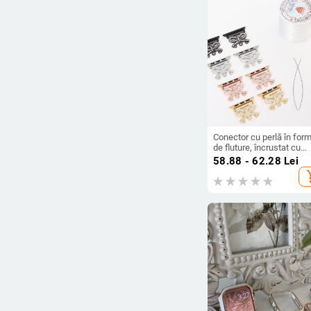
Conector cu perlă în for
de fluture, încrustat cu
diamante, pentru Apple
58.88 - 62.28
Lei
Watch 109876 curea DIY
add_s