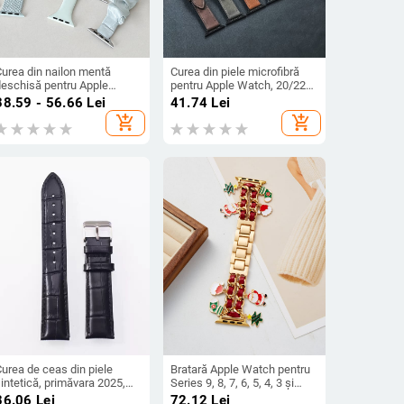
Curea din nailon mentă
Curea din piele microfibră
deschisă pentru Apple
pentru Apple Watch, 20/22
Watch Seria 8/9
mm, compatibilă cu Apple
38.59 - 56.66
Lei
41.74
Lei
Watch Ultra
add_shopping_cart
add_shopping_cart
urea de ceas din piele
Bratară Apple Watch pentru
intetică, primăvara 2025,
Series 9, 8, 7, 6, 5, 4, 3 și
til personal, trend al stilului
Ultra
36.06
Lei
72.12
Lei