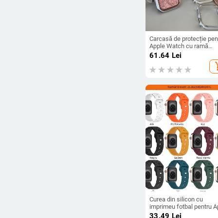
Carcasă de protecție pen
Apple Watch cu ramă
electroplacată în două
61.64
Lei
nuanțe
add_s
Curea din silicon cu
imprimeu fotbal pentru A
Watch Ultra și seria
33.49
Lei