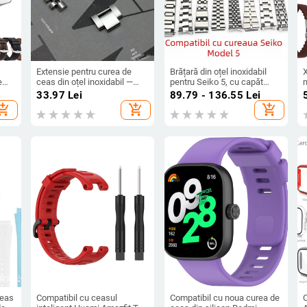
Extensie pentru curea de
Brățară din oțel inoxidabil
X
e
ceas din oțel inoxidabil —
pentru Seiko 5, cu capăt
Time Chain Strap, compatibil
curbat, lățime 19–20 mm
33.97
Lei
89.79 - 136.55
Lei
cu curea Rolex din oțel,
hopping_cart
add_shopping_cart
add_shopping_cart
lansare vară 2025 (Brand:
Time Chain Strap; Material:
oțel inoxidabil;
Compatibilitate: curea Rolex
din oțel; Lansare: Vară 2025)
ceas
Compatibil cu ceasul
Compatibil cu noua curea de