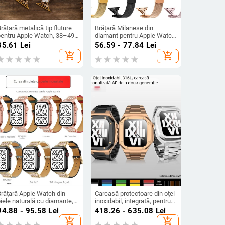
rățară metalică tip fluture
Brățară Milanese din
pentru Apple Watch, 38–49
diamant pentru Apple Watch
mm
Ultra 2 și Seria 1–10, 20 mm,
85.61
Lei
56.59 - 77.84
Lei
închidere magnetică,
add_shopping_cart
add_shopping_cart
circumferința încheieturii
14–20 cm
Brățară Apple Watch din
Carcasă protectoare din oțel
iele naturală cu diamante,
inoxidabil, integrată, pentru
til casual, eleganță vintage
brățările Apple Watch,
94.88 - 95.58
Lei
418.26 - 635.08
Lei
e afaceri
41/44/45 mm
add_shopping_cart
add_shopping_cart