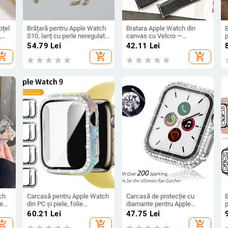
oțel
Brățară pentru Apple Watch
Bratara Apple Watch din
B
,
S10, lanț cu perle neregulate,
canvas cu Velcro —
pentru femei
compatibilă cu Apple Watch
54.79
Lei
42.11
Lei
Series, lansare primăvară
hopping_cart
add_shopping_cart
add_shopping_cart
2024, fără marcă, stil
business/casual/sport
ch
Carcasă pentru Apple Watch
Carcasă de protecție cu
le
din PC și piele, folie
diamante pentru Apple
p
ă,
temperată de protecție, cu
Watch 11/10, cu protecție a
s
60.21
Lei
47.75
Lei
a-
diamante într-un singur rând
ecranului integrată, PC
d
hopping_cart
add_shopping_cart
add_shopping_cart
electroplatat