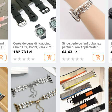
ând,
Curea de ceas din cauciuc,
Șir de perle cu lanț cubanez
B
 și
Chain Life, Cod 9, Vara 2025,
pentru curea Apple Watch
d
Design original
38-49 mm
t
182.73
Lei
64.43
Lei
modă
c
hopping_cart
add_shopping_cart
add_shopping_cart