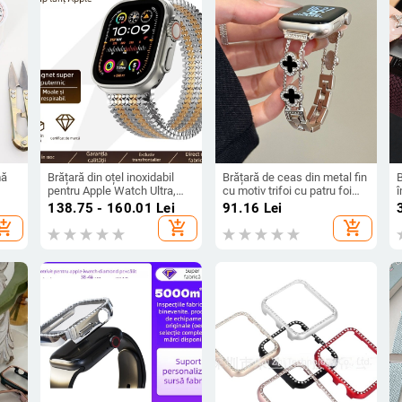
mă
Brățară din oțel inoxidabil
Brățară de ceas din metal fin
pentru Apple Watch Ultra,
cu motiv trifoi cu patru foi
lanț metalic cu închidere
pentru Apple Watch Seria 6–
138.75 - 160.01
Lei
91.16
Lei
magnetică, 49mm
10 SE
hopping_cart
add_shopping_cart
add_shopping_cart