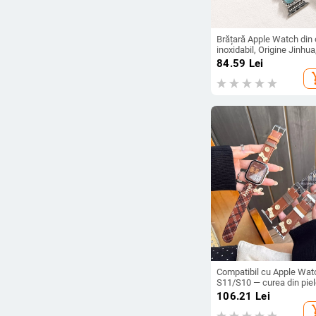
Brățară Apple Watch din 
inoxidabil, Origine Jinhua
Vara 2024, Stil
84.59
Lei
Punk/Street/Niche
add_s
Compatibil cu Apple Wat
S11/S10 — curea din pie
cu țesătură tweed din lân
106.21
Lei
cu model cățeluș (toamn
add_s
iarnă) (S987Se)