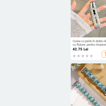
Curea cu perle în dublu r
cu fluture, pentru Huawei
Xiaomi, NFC compatibilă,
42.75
Lei
universală, simplă și la 
add_s