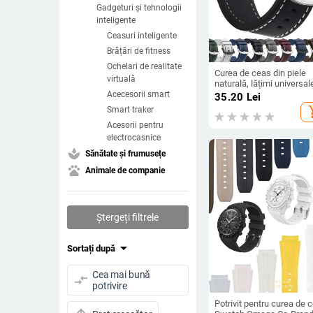
Gadgeturi și tehnologii
inteligente
Ceasuri inteligente
Brățări de fitness
Ochelari de realitate
Curea de ceas din piele
virtuală
naturală, lățimi universal
18–24 mm, unisex, cu
Acecesorii smart
35.20
Lei
margini tăiate, cataramă
add_s
Smart traker
argintie sau neagră
Acesorii pentru
electrocasnice
spa
Sănătate și frumusețe
pets
Animale de companie
Ștergeți filtrele
arrow_drop_down
Sortați după
Cea mai bună
compare_arrows
potrivire
Potrivit pentru curea de 