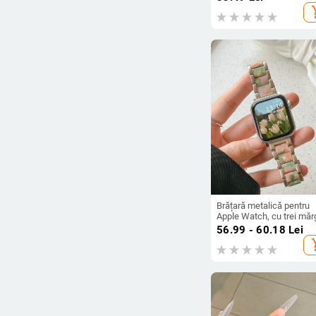
S10/9/8/7/6/5/4/SE, lăț
add_s
22 mm, lungime 100 mm
128 mm
Brățară metalică pentru
Apple Watch, cu trei măr
de rășină, pentru modele
56.99 - 60.18
Lei
S10/S11, închidere pliabi
add_s