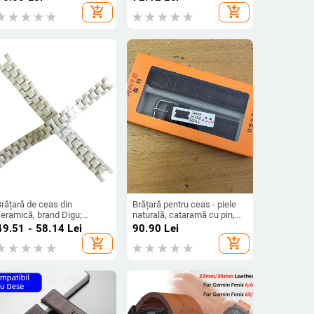
personal
add_shopping_cart
add_shopping_cart
rățară de ceas din
Brățară pentru ceas - piele
ceramică, brand Digu;
naturală, cataramă cu pin,
origine: Guangzhou; sezon:
ediție primăvara 2024, cutie
49.51 - 58.14
Lei
90.90
Lei
arna 2024; stil nișă;
cu 10 buc.
add_shopping_cart
add_shopping_cart
lasificare stil: modă
personală