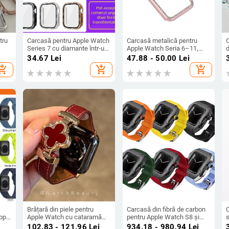
tru
Carcasă pentru Apple Watch
Carcasă metalică pentru
Series 7 cu diamante într-un
Apple Watch Seria 6–11,
singur rând și folie de
cadru încrustat cu diamante
34.67
Lei
47.88 - 50.00
Lei
protecție PC temperată
hopping_cart
add_shopping_cart
add_shopping_cart
Brățară din piele pentru
Carcasă din fibră de carbon
C
pple
Apple Watch cu cataramă
pentru Apple Watch S8 și
s
magnetică, design cu patru
SE2 44 mm – husă
s
102.83 - 121.96
Lei
934.18 - 980.94
Lei