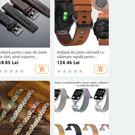
rățară pentru ceas din piele
Brățară din piele naturală cu
e vițel, strat superior,
eliberare rapidă pentru
extură Lychee grain, pentru
Garmin Fenix
48.85
Lei
124.46
Lei
easuri compatibile (Origine
8/7/6X/935/945, 22/26 mm,
add_shopping_cart
add_shopping_cart
Guangzhou; Material: Piele
textură cu model de ac
naturală; Sezon: Primăvara
2024)