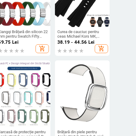
iangqi Brățară din silicon 22
Curea de cauciuc pentru
mm pentru Swatch Fifty
ceas Michael Kors MK,
Fathoms în colaborare
pentru bărbați, compatibilă
59.75
Lei
38.19 - 44.56
Lei
Baobao Five Oceans Series
cu ceasuri MK, stil sport
add_shopping_cart
add_shopping_cart
ceas de scufundare
mecanic
Carcasă de protecție pentru
Brățară din piele pentru