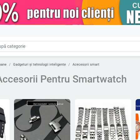
oane
Gadgeturi și tehnologii inteligente
Acecesorii smart
 Accesorii Pentru Smartwatch