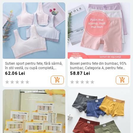
Sutien sport pentru fete, fără sârmă,
Boxeri pentru fete din bumbac, 95%
în stil vestă, cu cupă completă,
bumbac, Categoria A, pentru fete
cupă ușor modelată, material: 45%
peste 8 ani și înălțime peste 140
62.06
Lei
58.87
Lei
bumbac, 45% fibre regenerată din
cm, croială subțire de vară
add_shopping_cart
add_shopping_cart
celuloză, 10% elastan, fără cusături,
respirabil