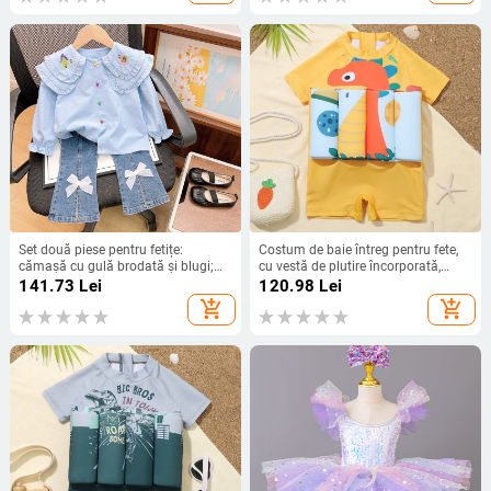
Set două piese pentru fetițe:
Costum de baie întreg pentru fete,
cămașă cu gulă brodată și blugi;
cu vestă de plutire încorporată,
material poliester moale; 50%
pentru 3–6 ani, material poliester
141.73
Lei
120.98
Lei
poliester; mâneci lungi; culoare uni;
cu căptușeală din nailon, greutate
add_shopping_cart
add_shopping_cart
primăvară–toamnă
țesătură 200 g/m2