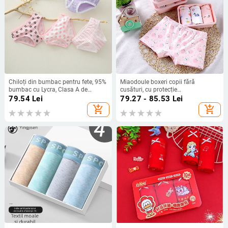
Chiloți din bumbac pentru fete, 95%
Miaodoule boxeri copii fără
bumbac cu Lycra, Clasa A de
cusături, cu protecție
siguranță, brand Guona, pentru
antibacteriană, 95% bumbac, 5%
79.54
Lei
79.27 - 85.53
Lei
vârsta 3–8 ani, set de 4 bucăți,
elastan, pentru băieți și fete, set de
add_shopping_cart
add_shopping_cart
cusătură la zona inghinală: 4 ace, 6
3 buc., vârsta 3–8 ani (100–140
fire, vară 2022
cm)