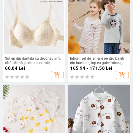
Sutien din dantelă cu decolteu în V,
Inborn set de lenjerie pentru băieți
fără sârmă, pentru bust mic,
din bumbac, top cu guler rotund,
respirabil, adună sânii pe lateral,
model în dungii și desene animate,
60.04
Lei
165.94 - 171.58
Lei
pentru femei tinere
material cu absorbție a umezelii.
add_shopping_cart
add_shopping_cart