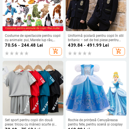
Costume de spectacole pentru copii
Uniformă școlară pentru copii în stil
cu animale: pui, Marele lup rău,
britanic – set de trei piese pentru
dinozaur și tigru - stil desen animat,
clasa întâi (primăvară, toamnă,
70.56 - 244.48
Lei
439.84 - 491.99
Lei
pentru grădiniță
iarnă)
add_shopping_cart
add_shopping_cart
Set sport pentru copii din două
Rochie de prințesă Cenușăreasa
piese: tricou cu mâneci scurte și
pentru fete, pentru scenă și cosplay
pantaloni scurți; material poliester