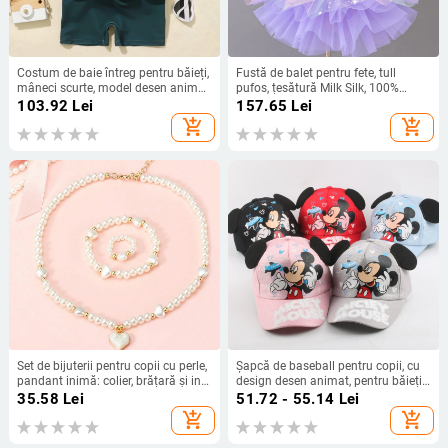
Costum de baie întreg pentru băieți,
Fustă de balet pentru fete, tull
mâneci scurte, model desen animat,
pufos, țesătură Milk Silk, 100%
material nylon 85% cu căptușeală
poliester, pentru copii de 3–8 ani
103.92
Lei
157.65
Lei
poliester 15%, 300 g, pentru înot și
add_shopping_cart
add_shopping_cart
bălăceală, vârsta 2–10 ani
Set de bijuterii pentru copii cu perle,
Șapcă de baseball pentru copii, cu
pandant inimă: colier, brățară și inel
design desen animat, pentru băieți
(Material: plastic/rășină; Lanț: șir de
și fete, protecție solară, din bumbac-
35.58
Lei
51.72 - 55.14
Lei
perle; Pandant: aliaj; Handmade;
poliester
add_shopping_cart
add_shopping_cart
Stil: drăguț; Interval de vârstă: 3–6,
6–10 și peste 10 ani)