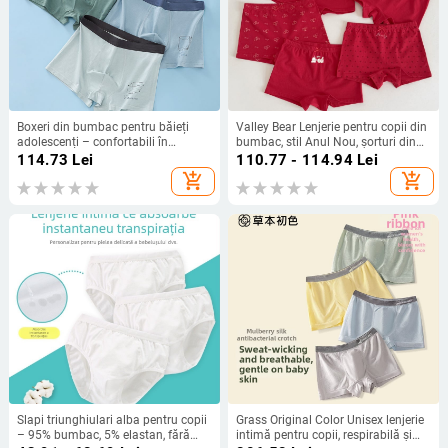
Boxeri din bumbac pentru băieți
Valley Bear Lenjerie pentru copii din
adolescenți – confortabili în
bumbac, stil Anul Nou, șorturi din
perioada de creștere
bumbac 95%
114.73
Lei
110.77 - 114.94
Lei
add_shopping_cart
add_shopping_cart
Slapi triunghiulari alba pentru copii
Grass Original Color Unisex lenjerie
– 95% bumbac, 5% elastan, fără
intimă pentru copii, respirabilă și