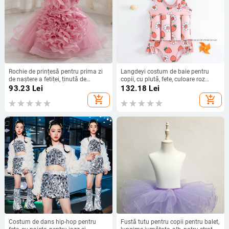
Rochie de prințesă pentru prima zi
Langdeyi costum de baie pentru
de naștere a fetiței, ținută de
copii, cu plută, fete, culoare roz
petrecere de Crăciun
piersic, costum întreg, 2–10 ani
93.23
Lei
132.18
Lei
add_shopping_cart
add_shopping_cart
Costum de dans hip-hop pentru
Fustă tutu pentru copii pentru balet,