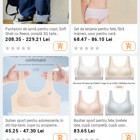
Pantaloni de iarnă pentru copii, Soft
Set de lenjerie pentru fete, fără
Shell cu fleece, croială 3D, talie
mâneci, ușor pentru vară
elastică, unisex
208.35 - 229.21
Lei
68.47 - 86.10
Lei
add_shopping_cart
add_shopping_cart
Sutien sport pentru adolescente, în
Bustier sport pentru fete, bretele
stil top-tank, cupe cu acoperire
late, cupă completă, cupă ușor
completă și cupă modelată ultra-
modelată, bretele fixe duble,
45.25 - 47.30
Lei
83.65
Lei
subțire, din nailon, căptușeală din
respirabil la spate
add_shopping_cart
add_shopping_cart
spandex, fără sârmă, bretele duble