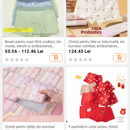
Boxeri pentru copii fără cusături, din
Chiloți pentru fete cu talie înaltă, din
modal, aerisiți și antibacteriali,
bumbac catifelat, antibacteriali,
conținut Modal 45–50%, pentru
polilaktat, faza de creștere, velur
50.56 - 112.46
Lei
124.43
Lei
băieți peste 8 ani
german cald
add_shopping_cart
add_shopping_cart
Chiloți pentru fetițe, din bumbac
5 pachete în cutie cadou, chiloți