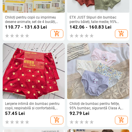
Chiloți pentru copii cu imprimeu
ETX JUST Slipuri din bumbac
desene animate, set de 4 bucăți,
pentru băieți, talie medie, 95%
95% bumbac, pentru copii 3–8 ani
bumbac, copii 3–8 ani
110.77 - 131.63
Lei
142.06 - 160.83
Lei
add_shopping_cart
add_shopping_cart
Lenjerie intimă din bumbac pentru
Chiloți de bumbac pentru fetițe,
copii, respirabilă și confortabilă,
95% bumbac, siguranță Clasa A,
siguranță Clasei A, pentru copii de 8
brand Three ducklings, Primăvara
57.45
Lei
92.79
Lei
ani și peste
2025
add_shopping_cart
add_shopping_cart