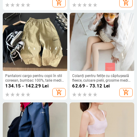
poliester; talie înaltă; bandă
add_shopping_cart
add_shopping_cart
elastică; lungime integrală;
toamnă-iarnă)
Pantaloni cargo pentru copii în stil
Colanți pentru fetițe cu căptușeală
coreean, bumbac 100%, talie medie,
fleece, culoare pielii, grosime medie,
curea elastică, țesătură tratată
primăvară-toamnă, colanți pentru
134.15 - 142.29
Lei
62.69 - 73.12
Lei
moale
copii, șosete de dans albe
add_shopping_cart
add_shopping_cart