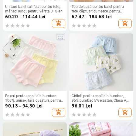
Unitard balet catifelat pentru fete,
Top de bază pentru balet pentru
mâneci lungi, pentru vârsta 3–8 ani
fete, căptușit cu fleece, pentru
antrenament de iarnă, vârsta 3–8
60.20 - 114.44
Lei
57.47 - 184.63
Lei
ani
add_shopping_cart
add_shopping_cart
Boxeri pentru copii din bumbac
Chiloți pentru copii din bumbac,
100%, unisex, fără cusături, pentru
95% bumbac 5% elastan, Clasa A,
vârsta 3–8 ani
pentru 3–12 ani, absorbție
90.13 - 94.30
Lei
96.01
Lei
umezeală
add_shopping_cart
add_shopping_cart