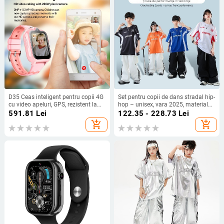
D35 Ceas inteligent pentru copii 4G
Set pentru copii de dans stradal hip-
cu video apeluri, GPS, rezistent la
hop – unisex, vara 2025, material
apă, baterie 700mAh, multi-limbaj
uscare rapidă, fibră de acetat, stil
591.81
Lei
122.35 - 228.73
Lei
hip-hop
add_shopping_cart
add_shopping_cart