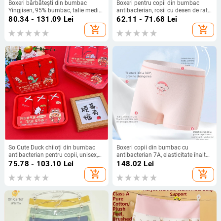
Boxeri bărbătești din bumbac
Boxeri pentru copii din bumbac
Yingjisen, 95% bumbac, talie medie,
antibacterian, roșii cu desen de rață
pentru copii de peste 8 ani (peste
drăguță, unisex, stil de Anul Nou,
80.34 - 131.09
Lei
62.11 - 71.68
Lei
140 cm), cusături cu patru ace, 6
pentru vârsta 3–8 ani (100–140
add_shopping_cart
add_shopping_cart
fibre, clasificare de siguranță A
cm)
So Cute Duck chiloți din bumbac
Boxeri copii din bumbac cu
antibacterian pentru copii, unisex,
antibacterian 7A, elasticitate înaltă,
cu imprimeu rață drăguță
finisaj moale, 95% bumbac
75.78 - 103.10
Lei
148.02
Lei
add_shopping_cart
add_shopping_cart