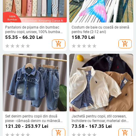
Pantaloni de pijama din bumbac
Costum de baie cu coadă de sirenă
pentru copii, unisex, 100% bumbac,
pentru fete (2-12 ani)
țesătură moale, talie elastică,
55.35 - 66.20
Lei
158.70
Lei
imprimeuri cu
add_shopping_cart
add_shopping_cart
animale/desene/litere
Set denim pentru copii din două
Jachetă pentru copii, stil coreean,
piese - cămașă denim cu mânecă
închidere cu fermoar, material din
lungă și pantaloni cargo, stil
bumbac, pentru 3–8 ani
121.20 - 253.97
Lei
73.58 - 167.35
Lei
coreean, 95% bumbac
add_shopping_cart
add_shopping_cart