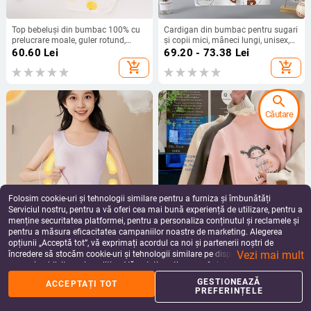
Top bebeluși din bumbac 100% cu
Cardigan din bumbac pentru sugari
prelucrare moale, guler rotund,
și copii mici, mâneci lungi, unisex,
unisex, clasă A
100% bumbac, textură moale,
60.60
Lei
69.20 - 73.38
Lei
pentru toate anotimpurile
add_shopping_cart
add_shopping_cart
search
Căutare
Folosim cookie-uri și tehnologii similare pentru a furniza și îmbunătăți
Serviciul nostru, pentru a vă oferi cea mai bună experiență de utilizare, pentru a
menține securitatea platformei, pentru a personaliza conținutul și reclamele și
pentru a măsura eficacitatea campaniilor noastre de marketing. Alegerea
Top călduros, fără cusur, pentru fete,
Tricou de bază pentru copii,
opțiunii „Acceptă tot”, vă exprimați acordul ca noi și partenerii noștri de
din cașmir și mătase de dudă
căptușit cu fleece pentru toamnă-
Vezi mai mult
iarnă, fete, 3–8 ani, 100% poliester
încredere să stocăm cookie-uri și tehnologii similare pe dispozitivul dvs. în
84.69
Lei
122.66 - 129.96
Lei
scopuri publicitare și analitice. Vă puteți gestiona preferințele în orice moment
add_shopping_cart
add_shopping_cart
făcând clic pe „Gestionează preferințele”. Pentru mai multe informații, vă
GESTIONEAZĂ
ACCEPTAȚI TOT
rugăm să consultați
Politica noastră de confidențialitate
.
PREFERINȚELE