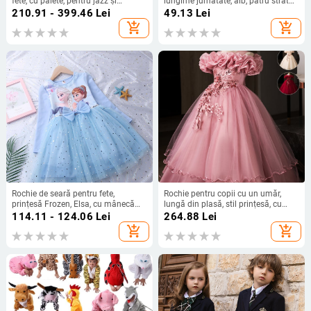
fete, cu paiete, pentru jazz și
lungime jumătate, alb, patru straturi
podium, țesătură poliester cu
plasă moale, fustă de practică
210.91 - 399.46
Lei
49.13
Lei
tratament moale, 80% poliester,
pentru dans pentru fete
add_shopping_cart
add_shopping_cart
pentru copii 8+ ani, Primăvara 2024
Rochie de seară pentru fete,
Rochie pentru copii cu un umăr,
prințesă Frozen, Elsa, cu mânecă
lungă din plasă, stil prințesă, cu
lungă, din bumbac, pufoasă, pentru
pliuri (pol iester; căptușeală:
114.11 - 124.06
Lei
264.88
Lei
copii, rochie de ziua de naștere, la
bumbac; pentru 8+ ani; ideală
add_shopping_cart
add_shopping_cart
modă
pentru nunți, zile de naștere)