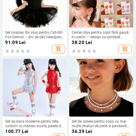
Set cosplay din pluș pentru Cat-Girl
Cercei clips pentru copii fără gaură
Fox Demon – Arc de păr, Headpiece,
în urechi — design cu prințesă
Coadă de vulpe, Colier cu clopot
drăguță, pentru fetițe, primăvara
91.09
Lei
38.20
Lei
(Brand Like Silk; În stoc; Pentru
2024
add_shopping_cart
add_shopping_cart
copii; Iarna 2025)
Set de dans moderne pentru fete,
Set de coliere pentru copii, cu mai
costum cu mâneci scurte, paiete din
multe straturi de perle și pandantiv
poliester pentru antrenament
inimă
100.77
Lei
36.39
Lei
Jazz/Hip-Hop, 3-8 ani