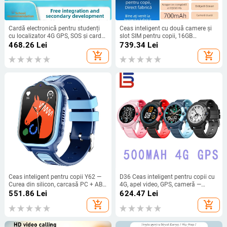
Cardă electronică pentru studenți
Ceas inteligent cu două camere și
cu localizator 4G GPS, SOS și card
slot SIM pentru copii, 16GB
de prezență integrat, baterie
memorie, 2GB RAM, baterie
468.26
Lei
739.34
Lei
1200mAh
700mAh, compatibil Android și iOS
add_shopping_cart
add_shopping_cart
Ceas inteligent pentru copii Y62 —
D36 Ceas inteligent pentru copii cu
Curea din silicon, carcasă PC + ABS,
4G, apel video, GPS, cameră —
baterie 800mAh, memorie 128MB,
impermeabil
551.86
Lei
624.47
Lei
Rezistent la apă
add_shopping_cart
add_shopping_cart