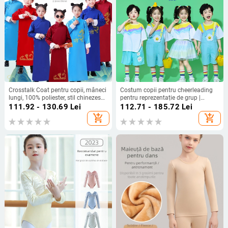
Crosstalk Coat pentru copii, mâneci
Costum copii pentru cheerleading
lungi, 100% poliester, stil chinezesc,
pentru reprezentație de grup |
vârsta 3-8 ani
Bumbac 85%, Vară 2024, Unisex,
111.92 - 130.69
Lei
112.71 - 185.72
Lei
Potrivit pentru gimnaziu
add_shopping_cart
add_shopping_cart