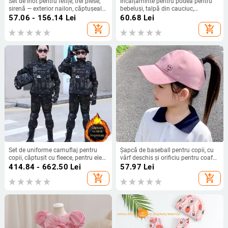
Set de înot pentru fetițe, trei piese,
Încălțăminte pentru podea pentru
sirenă — exterior nailon, căptușeală
bebeluși, talpă din cauciuc,
poliester, 200 g, potrivit pentru înot.
antiderapant, pentru nou-născuți și
57.06 - 156.14
Lei
60.68
Lei
copii mici, papuci-ciorapi pentru
add_shopping_cart
add_shopping_cart
fete și băieți
Set de uniforme camuflaj pentru
Șapcă de baseball pentru copii, cu
copii, căptușit cu fleece, pentru elevi
vârf deschis și orificiu pentru coafă,
din învățământ primar și gimnazial,
protecție UV, pălărie de soare
414.84 - 662.50
Lei
57.97
Lei
băieți și fete, pregătire militară
respirabilă pentru fete
add_shopping_cart
add_shopping_cart