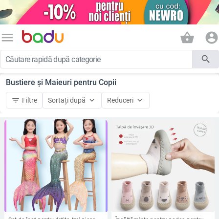
menu
shopping_basket
account_circle
search
Bustiere și Maieuri pentru Copii
filter_list
keyboard_arrow_down
keyboard_arrow_down
Filtre
Sortați după
Reduceri