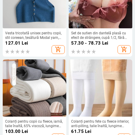
Vesta tricotată unisex pentru copii,
Set de sutien din dantelă plasă cu
stil coreean, țesătură Modal yarn,
efect de strângere, cupă 1/2, fără
acrilic 50%, model simplu, grosime
cupă modelată, inel de oțel moale,
127.01
Lei
57.30 - 78.73
Lei
normală, potrivită pentru primăvară
închidere spate cu două rânduri de
add_shopping_cart
add_shopping_cart
și toamnă.
cârlige, bretele fixe, respirant și
confortabil
Colanți pentru copii cu fleece, iarnă,
Colanți pentru fete cu fleece interior,
talie înaltă, 65% viscoză, lungime
anti-pilling, talie înaltă, lungime
integrală
integrală, toamnă-iarnă (90%
103.00
Lei
61.75
Lei