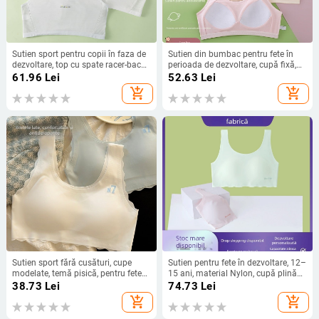
Sutien sport pentru copii în faza de
Sutien din bumbac pentru fete în
dezvoltare, top cu spate racer-back,
perioada de dezvoltare, cupă fixă,
pentru fete 9–13 ani, din bumbac
maieu din plasă respirabilă, cupă
61.96
Lei
52.63
Lei
turnată subțire
add_shopping_cart
add_shopping_cart
Sutien sport fără cusături, cupe
Sutien pentru fete în dezvoltare, 12–
modelate, temă pisică, pentru fete
15 ani, material Nylon, cupă plină
9–16 ani
cu formă subțire din spumă, bretele
38.73
Lei
74.73
Lei
fixe duble, imprimeu, respirabil și
add_shopping_cart
add_shopping_cart
confortabil