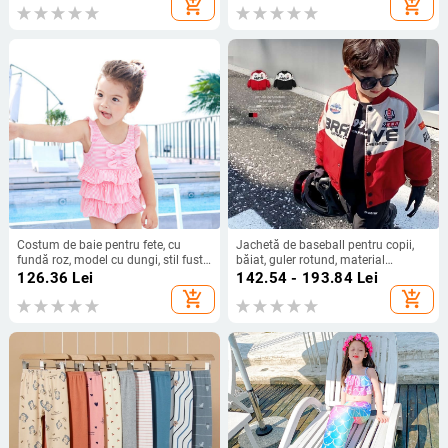
add_shopping_cart
add_shopping_cart
Costum de baie pentru fete, cu
Jachetă de baseball pentru copii,
fundă roz, model cu dungi, stil fustă
băiat, guler rotund, material
de tort, pentru copii 0-14 ani
Vinylon, închidere cu nasturi pe o
126.36
Lei
142.54 - 193.84
Lei
singură rând, stil casual, primăvară
add_shopping_cart
add_shopping_cart
2023