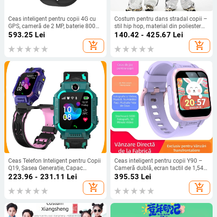
Ceas inteligent pentru copii 4G cu
Costum pentru dans stradal copii –
GPS, cameră de 2 MP, baterie 800
stil hip hop, material din poliester
mAh, memorie 16 GB
cu tratament moale, sex neutru,
593.25
Lei
140.42 - 425.67
Lei
potrivit pentru dans stradal, pentru
add_shopping_cart
add_shopping_cart
copii peste 8 ani.
Ceas Telefon Inteligent pentru Copii
Ceas inteligent pentru copii Y90 –
Q19, Șasea Generație, Capac
Cameră dublă, ecran tactil de 1,54
Rotativ la 360°, Rezistent la apă,
inci, slot TF, jocuri, muzică și redare
223.96 - 231.11
Lei
395.53
Lei
Poziționare, Comunicare
video
add_shopping_cart
add_shopping_cart
Bidirecțională și Cameră 1.3MP