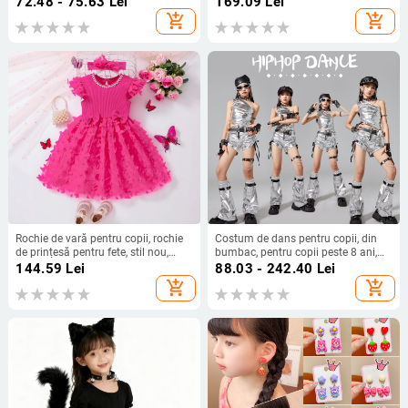
72.48 - 75.63
Lei
169.09
Lei
cu căptușeală din poliester; design
add_shopping_cart
add_shopping_cart
în nuanțe coordonate; vară; potrivit
pentru mai multe sporturi (baschet,
fotbal, tenis, badminton); pentru
copii într
Rochie de vară pentru copii, rochie
Costum de dans pentru copii, din
de prințesă pentru fete, stil nou,
bumbac, pentru copii peste 8 ani,
rochie ponton pentru fete de vârstă
toamnă 2025, stil modern și cool.
144.59
Lei
88.03 - 242.40
Lei
mijlocie, rochie de ziua de naștere
add_shopping_cart
add_shopping_cart
pentru copii de un an