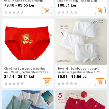
95% / elastan 5%, cu protecție
roșii pentru copii, de Anul Nou,
antibacteriană în zona inghinală,
boxeri clasă A pentru băieți și fete
79.48 - 83.65
Lei
100.81
Lei
respirabili, pentru 3–8 ani, ambalați
add_shopping_cart
add_shopping_cart
într-un pachet de trei
Chiloți roșii din bumbac pentru
Boxeri din bumbac pentru copii,
Anul Calului, pentru fete între 12 și
unisex, albi, pentru vârstele 1–23 de
13 ani
ani
34.14 - 35.81
Lei
90.01 - 93.56
Lei
add_shopping_cart
add_shopping_cart