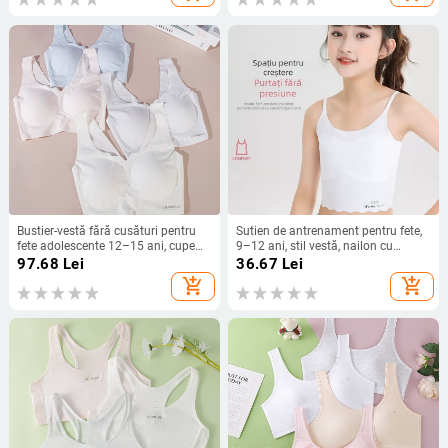
fixe, respirabil și confortabil pentru
fete de 12–15 ani.
Bustier-vestă fără cusături pentru
Sutien de antrenament pentru fete,
fete adolescente 12–15 ani, cupe
9–12 ani, stil vestă, nailon cu
pline, cupe turnate subțiri din nylon;
căptușeală din bumbac
97.68
Lei
36.67
Lei
țesătură viscoză; căptușeală din
add_shopping_cart
add_shopping_cart
mătase de mulberry; bretele fixe,
duble