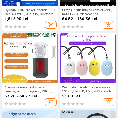
Hyundai Y108 tabletă Android, 10,1
Lampa inteligentă cu control vocal,
inch, 4G, Wi‑Fi, Dual SIM, Bluetooth,
bază E27 și telecomandă
Recunoaștere facială, Senzor de
1,512.90
Lei
66.52 - 136.56
Lei
gravitație, Tabletă de învățare în
add_shopping_cart
add_shopping_cart
cloud
Alarmă wireless pentru uși și
Wolf Defender Alarmă personală -
ferestre, senzor magnetic, 130 dB,
130 dB, bliț LED, 4.5 V, ABS, standby
uz casnic, model MSA-826
1 an (Model PA400)
57.26 - 60.77
Lei
51.63
Lei
add_shopping_cart
add_shopping_cart