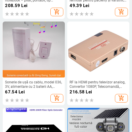
notebook – pliat, portabil, tip
fermoar pentru pacienți și vârstnici
ridicare, nailon întărit, 240 g,
— anti-zgâriere, anti-smulgere,
208.59
Lei
49.39
Lei
Compatibilitate generală
plăcuță de protecție încorporată,
add_shopping_cart
add_shopping_cart
curele fixe, Material: fibră de
poliester
Sonerie de ușă cu cablu, model 036,
RF la HDMI pentru televizor analog,
3V, alimentare cu 2 baterii AA,
Convertor 1080P, Telecomandă,
sonerie: Ding-dong
Alimentator, Model YMQS8010A
67.54
Lei
216.58
Lei
add_shopping_cart
add_shopping_cart