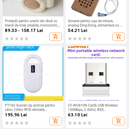
Protecții pentru urechi din lână cu
Sonerie pentru ușa de intrare,
blană de miel, pliabile, monocrom,
analog Ding-Dong, alimentare cu 3
pentru iarnă
baterii AA (4.5V), potrivită pentru
89.33 - 158.17
Lei
54.21
Lei
intrare, fără funcții inteligente
add_shopping_cart
add_shopping_cart
PT160 Scaner cip animal pentru
CF-WU810N Cartă USB Wireless
câini, Cititor RFID etichete,
150Mbps, 2.4GHz, IEEE
Dispozitiv inteligent portabil,
802.11b/g/n, compatibil Linux
195.96
Lei
63.10
Lei
Material ABS, Baterie Li-Ion, Origine
add_shopping_cart
add_shopping_cart
Shenzhen, Brand Gold stone high