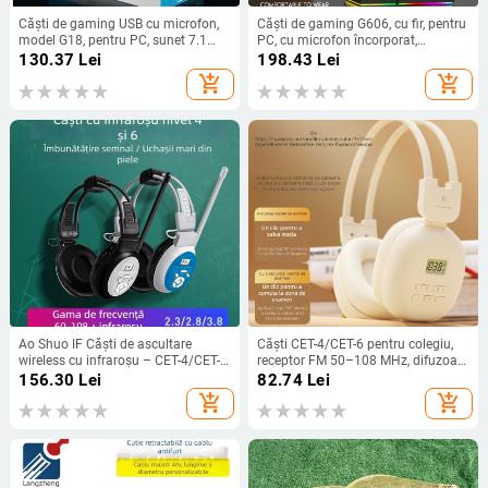
Căști de gaming USB cu microfon,
Căști de gaming G606, cu fir, pentru
model G18, pentru PC, sunet 7.1
PC, cu microfon încorporat,
canale, răspuns în frecvență 20 Hz-
conector 3,5 mm, 20–25000 Hz,
130.37
Lei
198.43
Lei
20 kHz, cablu de 2 m
difuzoare 50 mm
add_shopping_cart
add_shopping_cart
Ao Shuo IF Căști de ascultare
Căști CET-4/CET-6 pentru colegiu,
wireless cu infraroșu – CET-4/CET-6
receptor FM 50–108 MHz, difuzoare
examene, 3,5 mm jack
de 40 mm, mufă 3,5 mm, bandă
156.30
Lei
82.74
Lei
pentru cap
add_shopping_cart
add_shopping_cart