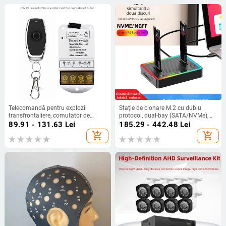
Telecomandă pentru explozii
Stație de clonare M.2 cu dublu
transfrontaliere, comutator de
protocol, dual-bay (SATA/NVMe),
telecomandă wireless universal de
copiere offline, suport 16TB
89.91 - 131.63
Lei
185.29 - 442.48
Lei
mare putere, 110V 220V, comutator
add_shopping_cart
add_shopping_cart
de la distanță pentru pompă de apă