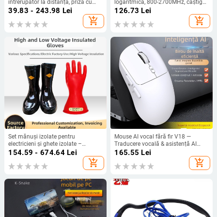
întrerupător la distanță, priză cu
logaritmică, 800-2700MHz, câștig
standard UE, montaj prin perete
8/9 dBi, impedanță 50 Ω, SWR ≤ 1,5
39.83 - 243.98
Lei
126.73
Lei
pentru bucătărie, pentru
add_shopping_cart
add_shopping_cart
echipamente electrice, temperatură
de funcționare -20 °C până la 50 °C
Set mănuși izolate pentru
Mouse AI vocal fără fir V18 —
electricieni și ghete izolate –
Traducere vocală & asistență AI
cauciuc, izolație pentru lucrări
(2.4G+Bluetooth, 3500dpi, 3
154.59 - 674.64
Lei
165.55
Lei
electrice
butoane, USB, rază de 10 m)
add_shopping_cart
add_shopping_cart