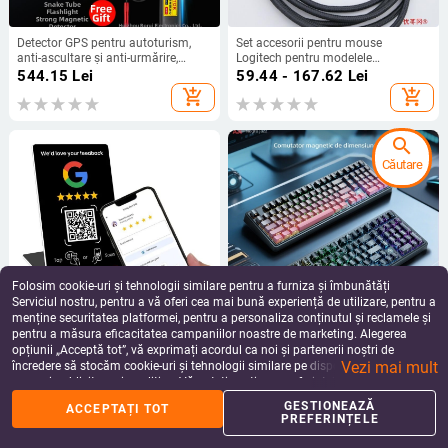
Detector GPS pentru autoturism,
Set accesorii pentru mouse
anti-ascultare și anti-urmărire,
Logitech pentru modelele
scanare semnale wireless
G903/G703/G603/G502/G933 –
544.15
Lei
59.44 - 167.62
Lei
receptor, butoane laterale,
add_shopping_cart
add_shopping_cart
contragreutate, cablu USB de
încărcare
search
Căutare
Folosim cookie-uri și tehnologii similare pentru a furniza și îmbunătăți
Serviciul nostru, pentru a vă oferi cea mai bună experiență de utilizare, pentru a
menține securitatea platformei, pentru a personaliza conținutul și reclamele și
pentru a măsura eficacitatea campaniilor noastre de marketing. Alegerea
Card NFC cu QR dinamic pentru
AK980MAX Tastatură de gaming
opțiunii „Acceptă tot”, vă exprimați acordul ca noi și partenerii noștri de
evaluări, cu Ntag215 — cardă
cu iluminare RGB, conectare prin
Vezi mai mult
inteligentă nefinanciară
cablu, brand Ajazz/Heijue, lansare
încredere să stocăm cookie-uri și tehnologii similare pe dispozitivul dvs. în
43.01
Lei
603.04 - 903.43
Lei
2025
scopuri publicitare și analitice. Vă puteți gestiona preferințele în orice moment
add_shopping_cart
add_shopping_cart
făcând clic pe „Gestionează preferințele”. Pentru mai multe informații, vă
GESTIONEAZĂ
ACCEPTAȚI TOT
rugăm să consultați
Politica noastră de confidențialitate
.
PREFERINȚELE