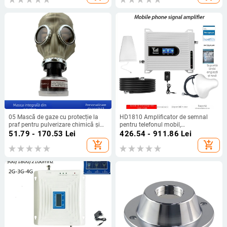
05 Mască de gaze cu protecție la
HD1810 Amplificator de semnal
praf pentru pulverizare chimică și
pentru telefonul mobil,
vopsire, pentru utilizare cu pesticide,
2G/3G/4G/5G, 800–2600 MHz,
51.79 - 170.53
Lei
426.54 - 911.86
Lei
protecție împotriva mirosurilor și
acoperire 500 m², dimensiuni
add_shopping_cart
add_shopping_cart
formaldehidei, din cauciuc natural
28×18×2 cm