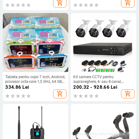
trei moduri, pentru laptopuri
add_shopping_cart
add_shopping_cart
Tableta pentru copii 7 inch, Android,
Kit camere CCTV pentru
procesor octa-core 1,5 GHz, 64 GB,
supraveghere, 4- sau 8-canal,
4G SIM, ecran IPS
infraroșu, lentilă 3.6 mm,
334.86
Lei
200.32 - 928.66
Lei
alimentare 12 V, interior/exterior
add_shopping_cart
add_shopping_cart