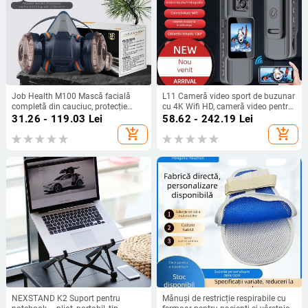
Job Health M100 Mască facială
L11 Cameră video sport de buzunar
completă din cauciuc, protecție
cu 4K Wifi HD, cameră video pentru
împotriva prafului industrial, pentru
exterior, cu înregistrare Wifi, pentru
31.26 - 119.03
Lei
58.62 - 242.19
Lei
șlefuire, tăiere și renovare,
ciclism
add_shopping_cart
add_shopping_cart
respirabilă
NEXSTAND K2 Suport pentru
Mănuși de restricție respirabile cu