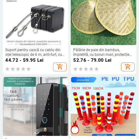
Suport pentru cască cu cablu din
Pălărie de paie din bambus,
oțel telescopic de 6 m, anti-furt, cu
împletită, cu boruri mari, protecție
organizator de cablu retractabil
solară, recuzită pentru dans,
44.72 - 59.95
Lei
52.76 - 79.00
Lei
automat, poziționare reglabilă
imprimare logo
add_shopping_cart
add_shopping_cart