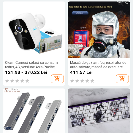
Okam Cameră solară cu consum
Mască de gaz antifoc, respirator de
redus, 4G, versiune Asia-Pacific,
auto-salvare, mască de evacuare
pentru exterior, acces de la distanță
pentru fum și incendiu, pentru uz
121.98 - 370.22
Lei
411.57
Lei
prin telefon mobil, 3MP
casnic
add_shopping_cart
add_shopping_cart