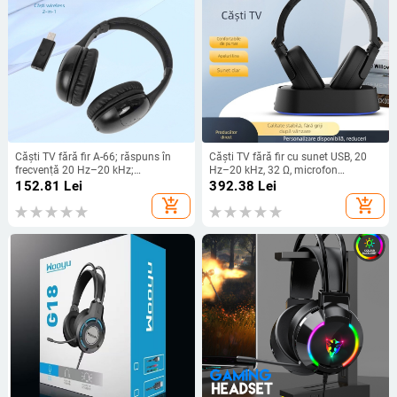
Căști TV fără fir A-66; răspuns în
Căști TV fără fir cu sunet USB, 20
frecvență 20 Hz–20 kHz;
Hz–20 kHz, 32 Ω, microfon
impedanță 32 Ω; jack de 3,5 mm
încorporat
152.81
Lei
392.38
Lei
add_shopping_cart
add_shopping_cart