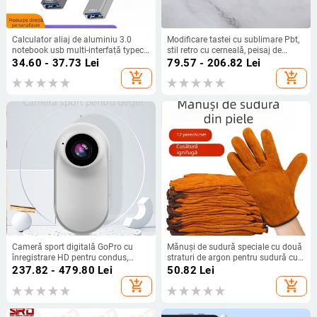
Calculator aliaj de aluminiu 3.0
Modificare tastei cu sublimare Pbt,
notebook usb multi-interfață typec
stil retro cu cerneală, peisaj de
expansiune dock wireless hub cablu
pădure de bambus, potrivită pentru
34.60 - 37.73
Lei
79.57 - 206.82
Lei
splitter
60/68 Peremei Plus Lion Mu Aiyan
add_shopping_cart
add_shopping_cart
Cameră sport digitală GoPro cu
Mănuși de sudură speciale cu două
înregistrare HD pentru condus,
straturi de argon pentru sudură cu
1080p, cu clip magnetic pentru
arc, protecție a muncii, mănuși
237.82 - 479.80
Lei
50.82
Lei
ecran în spate
durabile din piele de vacă cu două
add_shopping_cart
add_shopping_cart
straturi