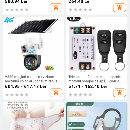
850/900/1800/2100/2600 MHz,
580.94
Lei
264.40
Lei
FDD, acoperire până la 600,
add_shopping_cart
add_shopping_cart
greutate 0,8 kg
V380 mașină cu bile cu viziune
Telecomandă pornire-oprire pentru
nocturnă color, 4G, consum redus
motorul pompei de apă, 12V40A,
de energie, monitor solar, cameră de
350W, putere mare, curent mare,
604.95 - 617.47
Lei
51.71 - 162.40
Lei
supraveghere wireless wifi cu două
pornire-oprire electrică
add_shopping_cart
add_shopping_cart
lentile, monitor solar cu consum
redus de energie