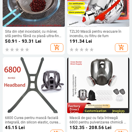
Sita din oțel inoxidabil, cu mâner,
TZL30 Mască pentru evacuare în
sită pentru făină cu plasă ultra-fină
incendiu, cu filtru de fum
pentru cernerea făinii, zahărului și
50.91 - 93.31
Lei
191.34
Lei
pudrelor
add_shopping_cart
add_shopping_cart
6800 Curea pentru mască facială
Mască de gaz cu fața întreagă
integrală, din silicon elastic, curea
6800 pentru pulverizarea chimică a
de înlocuire durabilă
vopselei, protecție biochimică
45.15
Lei
152.35 - 208.56
Lei
împotriva prafului, mască anti