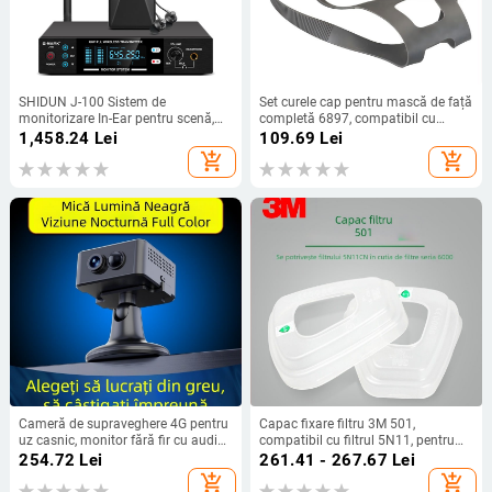
SHIDUN J-100 Sistem de
Set curele cap pentru mască de față
monitorizare In-Ear pentru scenă,
completă 6897, compatibil cu
monitoare intra-auriculare cablate
masca de gaz 3M 6800
1,458.24
Lei
109.69
Lei
pentru cântăreți și formații
add_shopping_cart
add_shopping_cart
Cameră de supraveghere 4G pentru
Capac fixare filtru 3M 501,
uz casnic, monitor fără fir cu audio
compatibil cu filtrul 5N11, pentru
bidirecțional, vizualizare HD noapte,
mască de praf 6200
254.72
Lei
261.41 - 267.67
Lei
cameră de rețea portabilă
add_shopping_cart
add_shopping_cart