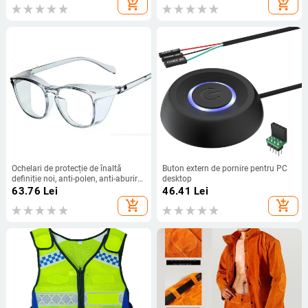
add_shopping_cart
add_shopping_cart
ceață pentru aplicarea pesticidelor
Ochelari de protecție de înaltă
Buton extern de pornire pentru PC
definiție noi, anti-polen, anti-aburire,
desktop
anti-nisip, anti-praf, anti-stropire,
63.76
Lei
46.41
Lei
ochelari de protecție unisex pentru
add_shopping_cart
add_shopping_cart
ciclism în aer liber