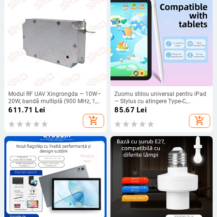
Modul RF UAV Xingrongda — 10W–
Zuomu stilou universal pentru iPad
20W, bandă multiplă (900 MHz, 1,5
— Stylus cu atingere Type-C,
GHz, 2,4 GHz), pentru transmisia de
producție OEM
611.71
Lei
85.67
Lei
imagine și poziționare
add_shopping_cart
add_shopping_cart