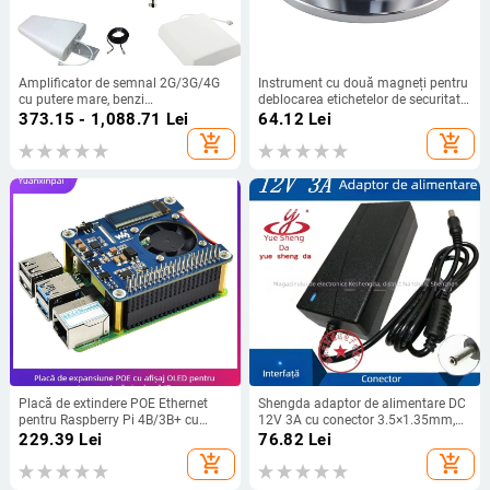
Amplificator de semnal 2G/3G/4G
Instrument cu două magneți pentru
cu putere mare, benzi
deblocarea etichetelor de securitate
900/1800/2100 MHz, rețea FDD,
ale hainelor
373.15 - 1,088.71
Lei
64.12
Lei
acoperire 1000, firewall încorporat
add_shopping_cart
add_shopping_cart
Placă de extindere POE Ethernet
Shengda adaptor de alimentare DC
pentru Raspberry Pi 4B/3B+ cu
12V 3A cu conector 3.5×1.35mm,
afișaj OLED în timp real al
intrare 100–240V, model
229.39
Lei
76.82
Lei
temperaturii și extensie IO pentru
12V3A3.5X1.35mm, potrivit pentru
add_shopping_cart
add_shopping_cart
adresă IP
monitor, laptop, tabletă, ramă foto
digitală