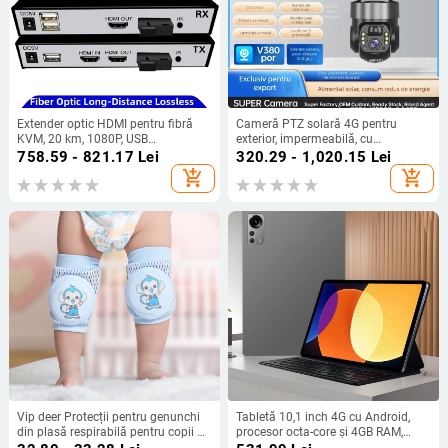
Extender optic HDMI pentru fibră
Cameră PTZ solară 4G pentru
KVM, 20 km, 1080P, USB
exterior, impermeabilă, cu
tastatură/mouse, interfață SC,
monitorizare HD, fără cabluri,
758.59 - 821.17
Lei
320.29 - 1,020.15
Lei
model GT-YCQ-20A
vizionare la distanță prin telefon
add_shopping_cart
add_shopping_cart
Vip deer Protecții pentru genunchi
Tabletă 10,1 inch 4G cu Android,
din plasă respirabilă pentru copii —
procesor octa-core și 4GB RAM,
pentru târâre și învățarea mersului,
pentru apeluri, streaming live și