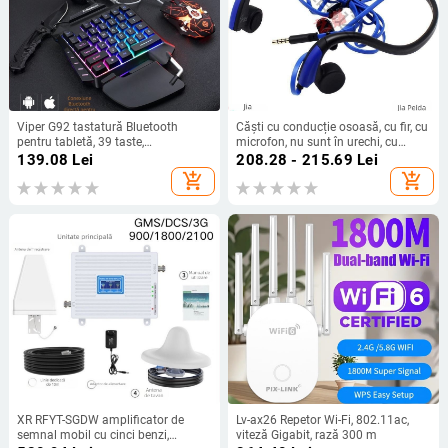
Viper G92 tastatură Bluetooth
Căști cu conducție osoasă, cu fir, cu
pentru tabletă, 39 taste,
microfon, nu sunt în urechi, cu
impermeabilă, Crater Architecture –
agățare pentru ureche, confortabile
139.08
Lei
208.28 - 215.69
Lei
include tastatură, mouse și
pentru alergare și ciclism
add_shopping_cart
add_shopping_cart
convertor pentru tron
XR RFYT-SGDW amplificator de
Lv-ax26 Repetor Wi-Fi, 802.11ac,
semnal mobil cu cinci benzi,
viteză Gigabit, rază 300 m