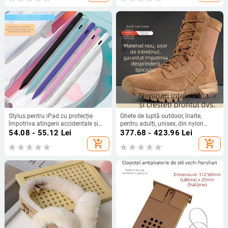
bumbac
Stylus pentru iPad cu protecție
Ghete de luptă outdoor, înalte,
împotriva atingerii accidentale și
pentru adulți, unisex, din nylon
sensibilitate la înclinare; baterie de
respirabil, bocanci desert/taktici
54.08 - 55.12
Lei
377.68 - 423.96
Lei
90 mAh; proces OEM; include cablu
add_shopping_cart
add_shopping_cart
Type-C și vârf original