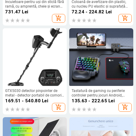
Încuietoare pentru uși din sticlă fără
Coloană de avertizare din plastic,
ramă, cu amprentă, cheie și ecran
cu nucleu PU elastic și suprafață
tactil, pentru uși glisante de birou –
TPU reflectorizantă, stâlp rutier anti-
731.47
Lei
72.24 - 224.82
Lei
lacăt electronic.
coliziune, înălțime 90–100 cm
add_shopping_cart
add_shopping_cart
GTX5030 detector pinpointer de
Tastatură de gaming cu periferie
metal - detector portabil de comori,
controler pentru jocuri Android,
cu alarmă sonoră, alimentare 2x9V,
conexiune wireless, marca Good
169.51 - 540.80
Lei
135.63 - 222.65
Lei
detecția metalelor
Shadow
add_shopping_cart
add_shopping_cart