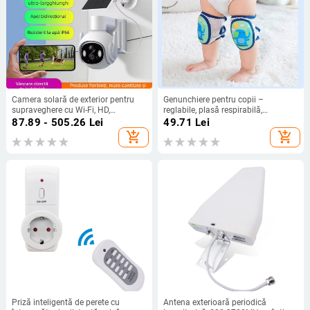
Camera solară de exterior pentru
Genunchiere pentru copii –
supraveghere cu Wi-Fi, HD,
reglabile, plasă respirabilă,
iluminare minimă 0,002 lux, SNR >
antiderapante, protecție pentru
87.89 - 505.26
Lei
49.71
Lei
44 dB, senzor 1/2.7, alimentare 5V,
coate, material nylon
add_shopping_cart
add_shopping_cart
interval de temperatură -5 la 55°C
Priză inteligentă de perete cu
Antena exterioară periodică