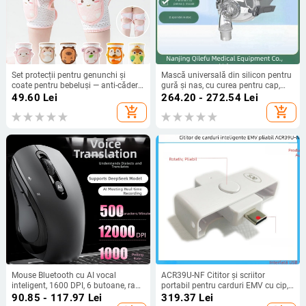
Set protecții pentru genunchi și
Mască universală din silicon pentru
coate pentru bebeluși — anti-cădere,
gură și nas, cu curea pentru cap,
reglabil, plasă ușoară de vară,
confortabilă
49.60
Lei
264.20 - 272.54
Lei
pentru târâre și învățarea să
add_shopping_cart
add_shopping_cart
meargă
Mouse Bluetooth cu AI vocal
ACR39U-NF Cititor și scriitor
inteligent, 1600 DPI, 6 butoane, rază
portabil pentru carduri EMV cu cip,
10 m, 2.4G/Bluetooth, încărcare în
USB-C
90.85 - 117.97
Lei
319.37
Lei