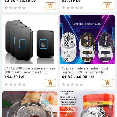
32.80 - 33.28
Lei
531.99
Lei
primăvara 2025
jocuri educaționale, dispozitiv POS
add_shopping_cart
add_shopping_cart
pentru cadouri
CACAZI A88 Sonerie wireless – rază
Adeziv antiaderare pentru mouse
300 m, set cu receptoare 1–3,
Logitech G309 – absorbant la
impermeabil, alimentare AC 110–
transpirație, impermeabil și
194.39
Lei
41.82 - 46.00
Lei
220V, 60 melodii
rezistent la uzură, acoperire
add_shopping_cart
add_shopping_cart
completă a palmei și a spatelui