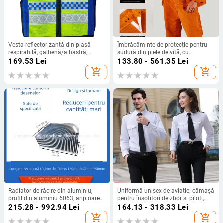
Vesta reflectorizantă din plasă
Îmbrăcăminte de protecție pentru
respirabilă, galbenă/albastră,
sudură din piele de vită, cu
pentru trafic și stații de taxare
rezistență la temperaturi înalte,
169.53
Lei
133.80 - 561.35
Lei
protecție împotriva arsurilor și
add_shopping_cart
add_shopping_cart
izolație termică
Radiator de răcire din aluminiu,
Uniformă unisex de aviație: cămașă
profil din aluminiu 6063, aripioare
pentru însoțitori de zbor și piloți,
cu densitate mare, 150 × 58 mm
uniformă pentru Academia de
215.28 - 992.94
Lei
164.13 - 318.33
Lei
Aviație, marinari și securitate
add_shopping_cart
add_shopping_cart
hotelieră, îmbrăcăminte de lucru din