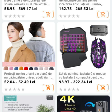
Icsee Cameră de supraveghere
Genunchiere din lână pentru
solară, wireless, cu dublă lentilă,
încălzirea articulațiilor – unisex,
360° PTZ, HD vedere nocturnă
pentru adulți, cu închidere Velcro
58.98 - 569.17
Lei
162.73 - 265.53
Lei
add_shopping_cart
add_shopping_cart
Protecții pentru urechi din blană de
Set de gaming: tastatură și mouse
nurcă, încălzire, unisex, adulți (iarna,
cu tastatură compactă pentru o
primăvara, toamna)
mână, USB, 3600 DPI, iluminare de
52.04 - 52.49
Lei
98.97 - 322.34
Lei
fundal, ergonomic
add_shopping_cart
add_shopping_cart