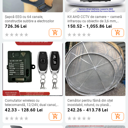
Șapcă EEG cu 64 canale,
Kit AHD CCTV de camere – cameră
construcție subțire a electrozilor
infraroșu cu obiectiv de 3,6 mm,
0,001 lux, distanță IR 10 m,
726.36
Lei
150.52 - 1,055.86
Lei
alimentare 12V DC, interior/exterior
add_shopping_cart
add_shopping_cart
Comutator wireless cu
Cernător pentru făină din oțel
telecomandă, 12/24V, dual canal,
inoxidabil, rotund, cu plasă
control înainte/înapoi, FCC
metalică
42.33 - 128.60
Lei
242.26 - 413.78
Lei
certificare
add_shopping_cart
add_shopping_cart