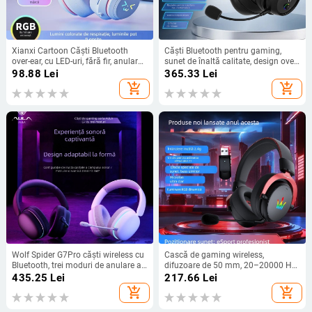
Xianxi Cartoon Căști Bluetooth
Căști Bluetooth pentru gaming,
over-ear, cu LED-uri, fără fir, anulare
sunet de înaltă calitate, design over-
zgomot, microfon, autonomie mare,
ear, confortabile pentru sesiuni
98.88
Lei
365.33
Lei
pentru telefon și PC
lungi.
add_shopping_cart
add_shopping_cart
Wolf Spider G7Pro căști wireless cu
Cască de gaming wireless,
Bluetooth, trei moduri de anulare a
difuzoare de 50 mm, 20–20000 Hz,
zgomotului, sunet de înaltă calitate,
impedanță 32 Ω, mufă de 3,5 mm,
435.25
Lei
217.66
Lei
microfon, latență redusă pentru
microfon încorporat
add_shopping_cart
add_shopping_cart
gaming