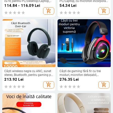
cu fir, pentru PC/Desktop/Laptop,
PC/Laptop, cu microfon încorporat,
3,5 mm, 20–20000 Hz, 16 Ω
over-ear, model 2024
114.84 - 116.09
Lei
54.34
Lei
add_shopping_cart
add_shopping_cart
Căști wireless negre cu ANC, sunet
Căști de gaming fără fir cu trei
stereo, Bluetooth, pentru gaming pe
moduri, microfon detașabil,
laptop, autonomie îndelungată a
conector USB, difuzoare de 50 mm,
213.92
Lei
276.35
Lei
bateriei
Bluetooth 2.4G pentru PC
add_shopping_cart
add_shopping_cart