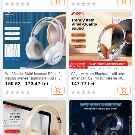
add_shopping_cart
add_shopping_cart
microfon, USB și 3,5 mm, pentru PC,
reducere zgomot
Wolf Spider S606 headset PC cu fir,
Căști, wireless Bluetooth, stil retro
design over-ear, iluminare RGB și
american, Q2 Pro (drivere de 40
anulare zgomotului
mm, interval de frecvență 20-20000
150.52 - 173.47
Lei
147.77
Lei
Hz, sensibilitate 108 dB)
add_shopping_cart
add_shopping_cart