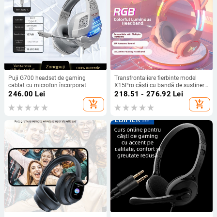
Puji G700 headset de gaming
Transfrontaliere fierbinte model
cablat cu microfon încorporat
X15Pro căști cu bandă de susținere
luminoasă drăguț pisică ureche e-
246.00
Lei
218.51 - 276.92
Lei
sport reducere zgomot căști pentru
add_shopping_cart
add_shopping_cart
jocuri pe calculator