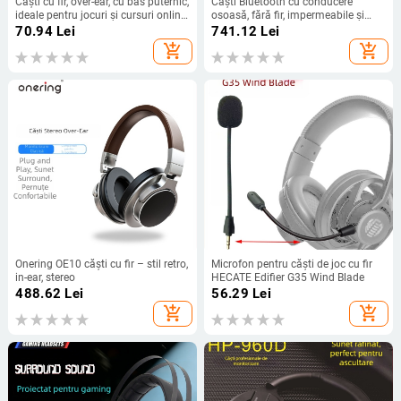
Căști cu fir, over-ear, cu bas puternic,
Căști Bluetooth cu conducere
ideale pentru jocuri și cursuri online,
osoasă, fără fir, impermeabile și
compatibile cu calculatoare,
rezistente la transpirație, pentru
70.94
Lei
741.12
Lei
telefoane mobile și claviaturi
alergare, ciclism și fitness, purtare
add_shopping_cart
add_shopping_cart
electronice
în jurul gâtului
Onering OE10 căşti cu fir – stil retro,
Microfon pentru căști de joc cu fir
in-ear, stereo
HECATE Edifier G35 Wind Blade
488.62
Lei
56.29
Lei
add_shopping_cart
add_shopping_cart