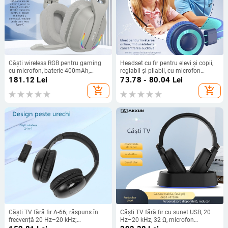
Căști wireless RGB pentru gaming
Headset cu fir pentru elevi și copii,
cu microfon, baterie 400mAh,
reglabil și pliabil, cu microfon
autonomie 26h, încărcare USB-C
pentru lecții online — difuzoare de
181.12
Lei
73.78 - 80.04
Lei
40 mm, impedanță 32 Ω, răspuns în
add_shopping_cart
add_shopping_cart
frecvență 20–20000 Hz, USB-C și
3,5 mm
Căști TV fără fir A-66; răspuns în
Căști TV fără fir cu sunet USB, 20
frecvență 20 Hz–20 kHz;
Hz–20 kHz, 32 Ω, microfon
impedanță 32 Ω; jack de 3,5 mm
încorporat