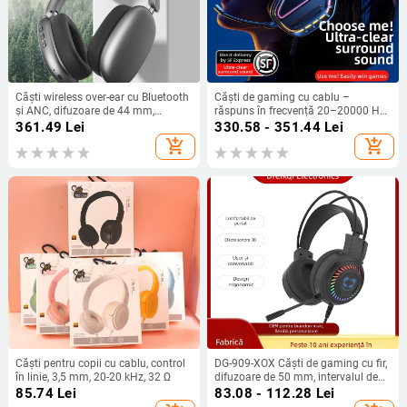
Căști wireless over-ear cu Bluetooth
Căști de gaming cu cablu –
și ANC, difuzoare de 44 mm,
răspuns în frecvență 20–20000 Hz;
impedanță 32 Ω, răspuns în
sensibilitate 105 dB; lungime cablu
361.49
Lei
330.58 - 351.44
Lei
frecvență 20–20000 Hz, microfon
2 m; greutate 450 g
add_shopping_cart
add_shopping_cart
încorporat
Căști pentru copii cu cablu, control
DG-909-XOX Căști de gaming cu fir,
în linie, 3,5 mm, 20-20 kHz, 32 Ω
difuzoare de 50 mm, intervalul de
frecvență 20 Hz–20 kHz,
85.74
Lei
83.08 - 112.28
Lei
sensibilitate 98 dB, cablu de 2 m,