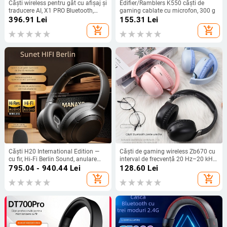
Căști wireless pentru gât cu afișaj și
Edifier/Ramblers K550 căști de
traducere AI, X1 PRO Bluetooth,
gaming cablate cu microfon, 300 g
difuzoare de 10 mm
396.91
Lei
155.31
Lei
add_shopping_cart
add_shopping_cart
Căști H20 International Edition —
Căști de gaming wireless Zb670 cu
cu fir, Hi‑Fi Berlin Sound, anulare
interval de frecvență 20 Hz–20 kHz,
zgomotului, interval de frecvențe 20
procesare OEM, personalizare
795.04 - 940.44
Lei
128.60
Lei
Hz–20 kHz, impedanță 32 Ω,
disponibilă
add_shopping_cart
add_shopping_cart
sensibilitate 42 dB/mW