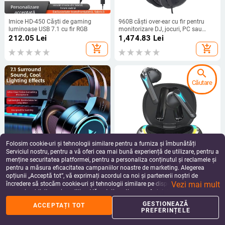
Imice HD-450 Căști de gaming
960B căști over-ear cu fir pentru
luminoase USB 7.1 cu fir RGB
monitorizare DJ, jocuri, PC sau
tabletă
212.05
Lei
1,474.83
Lei
add_shopping_cart
add_shopping_cart
search
Căutare
Folosim cookie-uri și tehnologii similare pentru a furniza și îmbunătăți
Serviciul nostru, pentru a vă oferi cea mai bună experiență de utilizare, pentru a
menține securitatea platformei, pentru a personaliza conținutul și reclamele și
pentru a măsura eficacitatea campaniilor noastre de marketing. Alegerea
Cască pentru PC cu microfon,
Căști wireless W42 Căști stereo cu
opțiunii „Acceptă tot”, vă exprimați acordul ca noi și partenerii noștri de
cablu, pentru practică de ascultare
sunet cu culoare RGB Husă de
Vezi mai mult
și vorbire în engleză, învățarea
încărcare cu lumină dinamică
încredere să stocăm cookie-uri și tehnologii similare pe dispozitivul dvs. în
143.98 - 227.70
Lei
215.64
Lei
limbii, esports gaming
pentru telefon mobil, computer,
scopuri publicitare și analitice. Vă puteți gestiona preferințele în orice moment
add_shopping_cart
add_shopping_cart
laptop
făcând clic pe „Gestionează preferințele”. Pentru mai multe informații, vă
GESTIONEAZĂ
ACCEPTAȚI TOT
rugăm să consultați
Politica noastră de confidențialitate
.
PREFERINȚELE