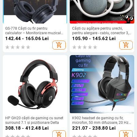
GS-778 Căști cu fir pentru
Căști cu agățare pentru urechi,
calculator – Monitorizare muzicală,
pentru alergare - cablu, conector 3,5
conector 3,5 mm
mm, sensibilitate 96 dB/mW
142.44 - 165.06
Lei
105.90 - 145.62
Lei
add_shopping_cart
add_shopping_cart
HP GH20 căști de gaming cu sunet
K902 headset de gaming cu fir,
surround 7.1 și poziționare Delta
microfon, 50 mm difuzoare, 20 Hz–
20 kHz, 32 Ω
308.18 - 412.48
Lei
221.07 - 238.80
Lei
add_shopping_cart
add_shopping_cart