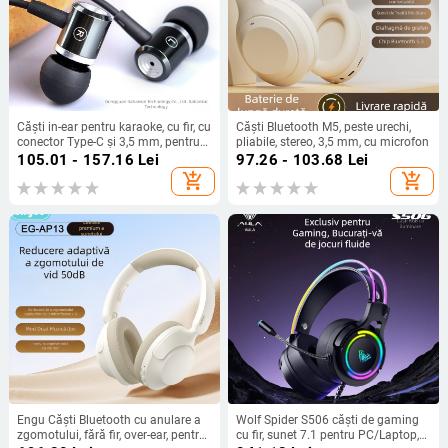
Căști in-ear pentru karaoke, cu fir, cu
Căști Bluetooth M5, peste urechi,
conector Type-C și 3,5 mm, pentru
pliabile, stereo, 3,5 mm, cu microfon
cântat
105.01 - 157.16
Lei
97.26 - 103.68
Lei
add_shopping_cart
add_shopping_cart
Engu Căști Bluetooth cu anulare a
Wolf Spider S506 căști de gaming
zgomotului, fără fir, over-ear, pentru
cu fir, sunet 7.1 pentru PC/Laptop,