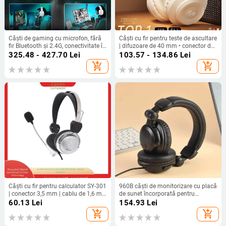
Căști de gaming cu microfon, fără
Căști cu fir pentru teste de ascultare
fir Bluetooth și 2.4G, conectivitate în
| difuzoare de 40 mm • conector de
trei moduri, greutate 180 g, pentru
3,5 mm • conectare prin cablu •
325.48 - 427.70
Lei
103.57 - 134.86
Lei
PC
distorsiune ≤0,2%
add_shopping_cart
add_shopping_cart
Căști cu fir pentru calculator SY-301
960B căști de monitorizare cu placă
| conector 3,5 mm | cablu de 1,6 m |
de sunet încorporată pentru
microfon
înregistrare profesională, cu fir,
60.13
Lei
154.93
Lei
difuzoare de 50 mm, 20–20 kHz, 32
add_shopping_cart
add_shopping_cart
Ω, cablu de 2,7 m