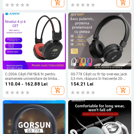
pentru alergare și ciclism
add_shopping_cart
add_shopping_cart
C-200A Căști FM fără fir pentru
GS-778 Căști cu fir tip over-ear, jack
examenele universitare de limba
3,5 mm, răspuns în frecvențe 20-
engleză CET-4/6, interval de
2000 Hz, cablu de 1,2 m, microfon
110.04 - 162.88
Lei
154.21
Lei
frecvență 50-108 Hz, impedanță 32
încorporat
add_shopping_cart
add_shopping_cart
Ω, sensibilitate 108 dB/mW,
conector 3.5 mm