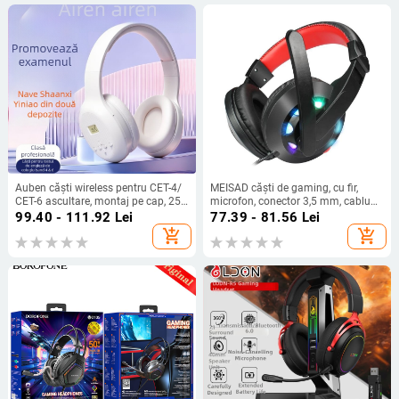
Auben căști wireless pentru CET-4/
MEISAD căști de gaming, cu fir,
CET-6 ascultare, montaj pe cap, 250
microfon, conector 3,5 mm, cablu
g, radio FM
de 170 cm
99.40 - 111.92
Lei
77.39 - 81.56
Lei
add_shopping_cart
add_shopping_cart