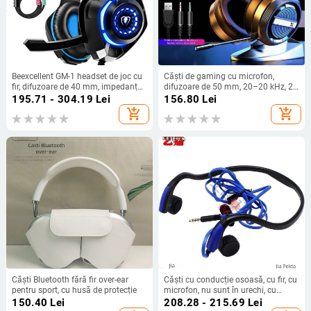
Beexcellent GM-1 headset de joc cu
Căști de gaming cu microfon,
fir, difuzoare de 40 mm, impedanță
difuzoare de 50 mm, 20–20 kHz, 21
32 Ω, răspuns în frecvență 15–20
Ω, cablu împletit de 2,2 m, mufă 3,5
195.71 - 304.19
Lei
156.80
Lei
kHz, cablu împletit de 1,9 m,
mm
add_shopping_cart
add_shopping_cart
microfon încorporat
Căști Bluetooth fără fir over-ear
Căști cu conducție osoasă, cu fir, cu
pentru sport, cu husă de protecție
microfon, nu sunt în urechi, cu
agățare pentru ureche, confortabile
150.40
Lei
208.28 - 215.69
Lei