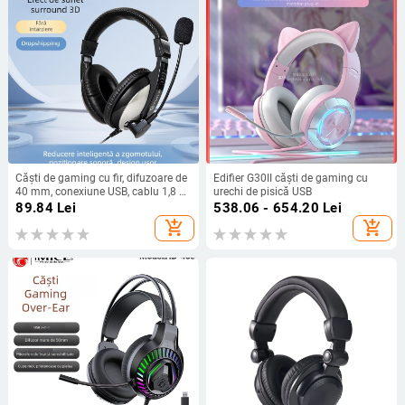
Căști de gaming cu fir, difuzoare de
Edifier G30II căști de gaming cu
40 mm, conexiune USB, cablu 1,8 m,
urechi de pisică USB
răspuns în frecvență 20–20 kHz,
89.84
Lei
538.06 - 654.20
Lei
microfon încorporat
add_shopping_cart
add_shopping_cart