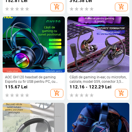
152.81
Lei
392.38
Lei
add_shopping_cart
add_shopping_cart
AOC GH120 headset de gaming
Căști de gaming in-ear, cu microfon,
Esports cu fir USB pentru PC, cu
cablate, model G59, conector 3,5
microfon, difuzoare de 40 mm,
mm, lansare 2024-08-29, suport
115.67
Lei
112.16 - 122.29
Lei
interval de frecvență 20–20000 Hz,
personalizare
add_shopping_cart
add_shopping_cart
cablu de 2 m