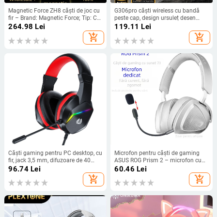
Magnetic Force ZH8 căști de joc cu
G306pro căști wireless cu bandă
fir – Brand: Magnetic Force; Tip: Cu
peste cap, design ursuleț desen
fir; Personalizare: Nu este suportată
animat, difuzoare de 30 mm,
264.98
Lei
119.11
Lei
răspuns în frecvență 20–100 kHz
add_shopping_cart
add_shopping_cart
Căști gaming pentru PC desktop, cu
Microfon pentru căști de gaming
fir, jack 3,5 mm, difuzoare de 40
ASUS ROG Prism 2 – microfon cu
mm, microfon încorporat, 20–
anulare zgomot, braț boom, 3,5
96.74
Lei
60.46
Lei
20000 Hz
mm, 20–20000 Hz, 32 Ω, 110 dB
add_shopping_cart
add_shopping_cart