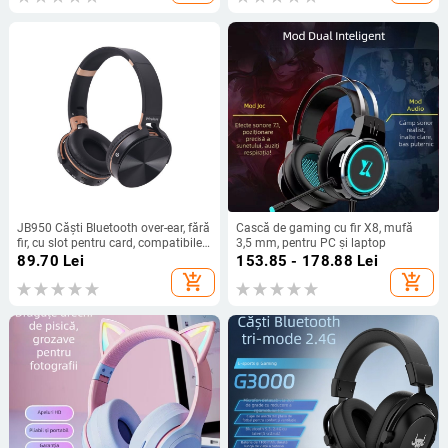
JB950 Căști Bluetooth over-ear, fără
Cască de gaming cu fir X8, mufă
fir, cu slot pentru card, compatibile
3,5 mm, pentru PC și laptop
cu telefoane mobile, căști de
89.70
Lei
153.85 - 178.88
Lei
gaming
add_shopping_cart
add_shopping_cart