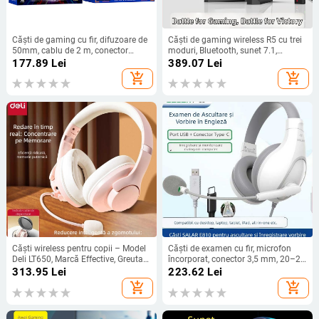
Căști de gaming cu fir, difuzoare de
Căști de gaming wireless R5 cu trei
50mm, cablu de 2 m, conector
moduri, Bluetooth, sunet 7.1,
USB/3.5 mm, microfon încorporat,
difuzoare de 50 mm, microfon
177.89
Lei
389.07
Lei
20 Hz–20 kHz
încorporat
add_shopping_cart
add_shopping_cart
Căști wireless pentru copii – Model
Căști de examen cu fir, microfon
Deli LT650, Marcă Effective, Greutate
încorporat, conector 3,5 mm, 20–20
1
kHz, 32 Ω, cablu de 2,5 m
313.95
Lei
223.62
Lei
add_shopping_cart
add_shopping_cart