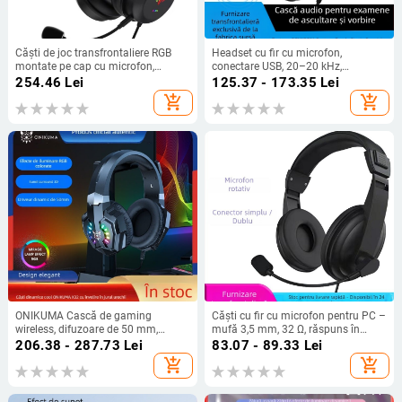
Căști de joc transfrontaliere RGB
Headset cu fir cu microfon,
montate pe cap cu microfon,
conectare USB, 20–20 kHz,
computer cu fir, cu uzură pe termen
impedanță 32 Ω, sensibilitate 98 dB
254.46
Lei
125.37 - 173.35
Lei
lung, nu afectează vânzările directe
add_shopping_cart
add_shopping_cart
din fabrică
ONIKUMA Cască de gaming
Căști cu fir cu microfon pentru PC –
wireless, difuzoare de 50 mm,
mufă 3,5 mm, 32 Ω, răspuns în
dongle USB, iluminare RGB, reducere
frecvență 38–40 Hz, cablu 1,5 m
206.38 - 287.73
Lei
83.07 - 89.33
Lei
zgomot
add_shopping_cart
add_shopping_cart