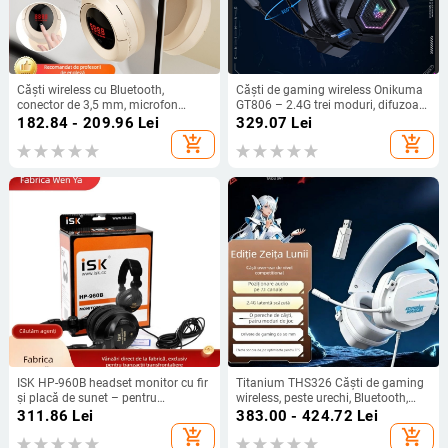
Căști wireless cu Bluetooth,
Căști de gaming wireless Onikuma
conector de 3,5 mm, microfon
GT806 – 2.4G trei moduri, difuzoare
încorporat, procesare OEM, logo
de 50mm, USB-C/USB, Microfon
182.84 - 209.96
Lei
329.07
Lei
imprimat
add_shopping_cart
add_shopping_cart
ISK HP-960B headset monitor cu fir
Titanium THS326 Căști de gaming
și placă de sunet – pentru
wireless, peste urechi, Bluetooth,
spectacole live, DJ mixare și
patru moduri, 2,4 GHz, autonomie
311.86
Lei
383.00 - 424.72
Lei
înregistrări în studio; garanție 1 an,
lungă a bateriei
add_shopping_cart
add_shopping_cart
fără personalizare