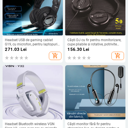
Headset USB de gaming cablat
Căști DJ cu fir pentru monitorizare,
G19, cu microfon, pentru laptopuri
cupe pliabile și rotative, potrivite
și PC-uri
pentru pian electric, tastatură
271.03
Lei
156.30
Lei
electronică și chitară – difuzoare de
add_shopping_cart
add_shopping_cart
50 mm, impedanță 32 Ω, 20 Hz–20
kHz, sensibilitate 103 dB, conector
3,5 mm
Headset Bluetooth wireless VGN
Căști monitor fără fir pentru