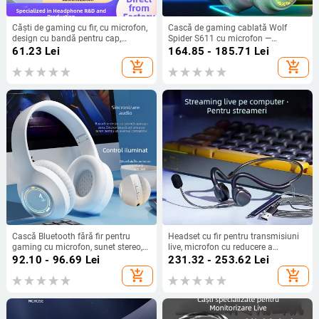
Căști de gaming cu fir, cu microfon,
Cască de gaming cablată Wolf
design cu bandă pentru cap,
Spider S611 cu microfon —
lansate în 2024, pentru esports și
difuzoare 50 mm, interval de
61.23
Lei
164.85 - 185.71
Lei
cafenea de internet
frecvență 20–20 kHz, impedanță
add_shopping_cart
add_shopping_cart
20+15%, conector 3,5 mm
Cască Bluetooth fără fir pentru
Headset cu fir pentru transmisiuni
gaming cu microfon, sunet stereo,
live, microfon cu reducere a
latență scăzută pentru esports
zgomotului, pentru
92.10 - 96.69
Lei
231.32 - 253.62
Lei
PC/Desktop/Laptop, 3,5 mm, cablu
add_shopping_cart
add_shopping_cart
2 m, All-in-One