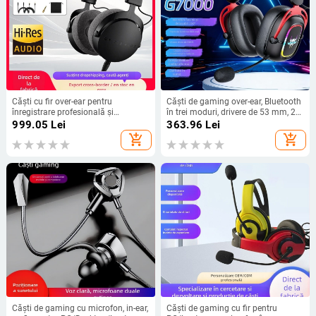
Căști cu fir over-ear pentru
Căști de gaming over-ear, Bluetooth
înregistrare profesională și
în trei moduri, drivere de 53 mm, 20
monitorizare, închise, 15-28000 Hz,
Hz–20 kHz, 32 Ω, 116 dB
999.05
Lei
363.96
Lei
38 Ω, difuzoare 45 mm, conector 3,5
add_shopping_cart
add_shopping_cart
mm
Căști de gaming cu microfon, in-ear,
Căști de gaming cu fir pentru