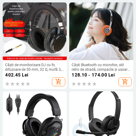
Căști de monitorizare DJ cu fir,
Căști Bluetooth cu microfon, stil
difuzoare de 50 mm, 32 Ω, mufă 3,5
retro de stradă, compacte și ușoare
mm, cablu de 3 m, pliabile
(greutate aproximativă de 55 g)
402.45
Lei
128.10 - 174.00
Lei
add_shopping_cart
add_shopping_cart