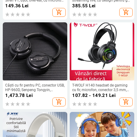
Siren V1, ușor, over-ear, cu microfon,
streaming live, cu design pentru gât
pentru gaming, birou și utilizare
| Jack de 3,5 mm, 50 Hz-18 kHz, 32
149.36
Lei
385.55
Lei
acasă
Ω, fără microfon
add_shopping_cart
add_shopping_cart
Căști cu fir pentru PC, conector USB,
T-WOLF H140 headset de gaming
HP-960D, Senpeng Tongyin,
cu fir, microfon, conector 3,5 mm,
răspuns în frecvență 20–20000 Hz,
290 g
1,473.78
Lei
107.82 - 149.21
Lei
impedanță 32 Ω, sensibilitate 105
add_shopping_cart
add_shopping_cart
dB/mW