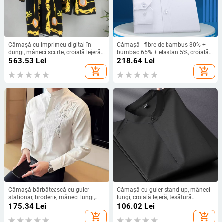
Cămașă cu imprimeu digital în
Cămașă - fibre de bambus 30% +
dungi, mâneci scurte, croială lejeră,
bumbac 65% + elastan 5%, croială
țesătură 80% poliester.
slim, mânecă lungă, guler pătrat,
563.53
Lei
218.64
Lei
fără călcare
add_shopping_cart
add_shopping_cart
Cămașă bărbătească cu guler
Cămașă cu guler stand-up, mâneci
staționar, broderie, mâneci lungi,
lungi, croială lejeră, țesătură
primăvară-toamnă 2024
poliester 96%+
175.34
Lei
106.02
Lei
add_shopping_cart
add_shopping_cart