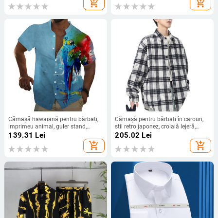
add_shopping_cart
add_shopping_cart
Cămașă hawaiană pentru bărbați,
Cămașă pentru bărbați în carouri,
imprimeu animal, guler stand,
stil retro japonez, croială lejeră,
mâneci scurte, croială lejeră,
mâneci lungi, toamna 2025.
139.31
Lei
205.02
Lei
imprimare digitală, 96% poliester
add_shopping_cart
add_shopping_cart