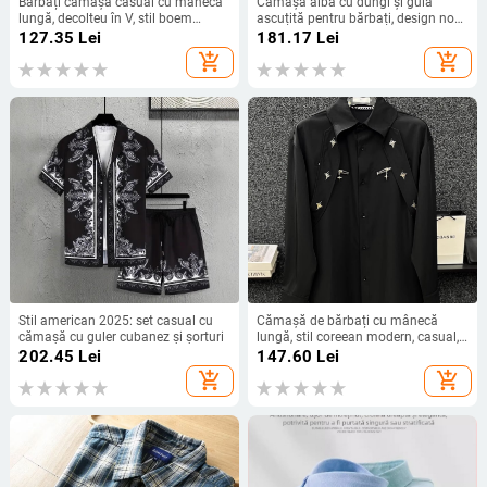
Bărbați cămașă casual cu mânecă
Cămașă albă cu dungi și gulă
lungă, decolteu în V, stil boem
ascuțită pentru bărbați, design nou,
renascentist, patru anotimpuri,
potrivită pentru muncă, deplasări și
127.35
Lei
181.17
Lei
bumbac, top pentru bărbați
purtare casual, mânecă lungă, top
add_shopping_cart
add_shopping_cart
versatil pentru stratificare
Stil american 2025: set casual cu
Cămașă de bărbați cu mânecă
cămașă cu guler cubanez și șorturi
lungă, stil coreean modern, casual,
2025 primăvară-toamnă
202.45
Lei
147.60
Lei
add_shopping_cart
add_shopping_cart