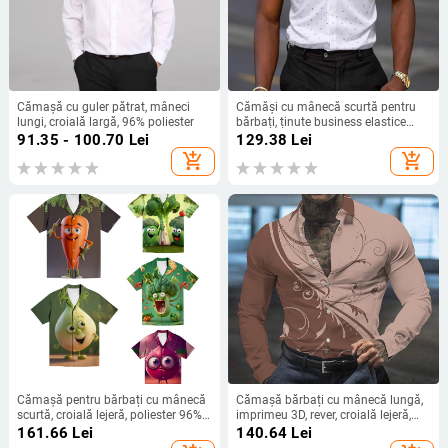
Cămașă cu guler pătrat, mâneci
Cămăși cu mânecă scurtă pentru
lungi, croială largă, 96% poliester
bărbați, ținute business elastice
subțiri de vară, îmbrăcăminte de
91.35 - 100.70
Lei
129.38
Lei
lucru, cămăși business pentru
add_shopping_cart
add_shopping_cart
bărbați en-gros
Cămașă pentru bărbați cu mânecă
Cămașă bărbați cu mânecă lungă,
scurtă, croială lejeră, poliester 96%+,
imprimeu 3D, rever, croială lejeră,
imprimare digitală
90% poliester
161.66
Lei
140.64
Lei