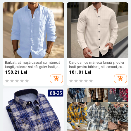
Bărbați, cămașă casual cu mânecă
Cardigan cu mânecă lungă și guler
lungă, culoare solidă, guler înalt, cu
înalt pentru bărbați, stil casual, cu
nasturi, comerț exterior
model Waffle, toamnă
158.21
Lei
181.01
Lei
transfrontalier, en-gros
transfrontalieră
add_shopping_cart
add_shopping_cart