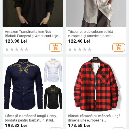
Amazon Transfrontaliere Nou
Tricou retro de culoare solidă
Bărbați Europeni și Americani Lejer
european și american pentru
Culoare Solidă Cordon Cămașă cu
bărbați, de înaltă calitate, Sense
123.98
Lei
122.40
Lei
mânecă lungă din bumbac și in cu
Loose, cu mânecă lungă, cu
add_shopping_cart
add_shopping_cart
guler înalt Cămașă bărbați
protecție solară, îmbrăcăminte cu
buzunar, design Sense Workwear,
jachetă
Cămașă cu mânecă lungă Henry,
Bărbați cămașă cu mânecă lungă,
brodată pentru bărbați, în stilul
dimensiune europeană
curții europene, pentru primăvara și
transfrontalieră, bumbac, toamnă și
198.82
Lei
178.58
Lei