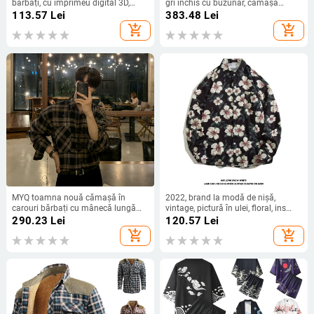
bărbați, cu imprimeu digital 3D,
gri închis cu buzunar, cămașă
casual, cu rever de culoare solidă,
americană casual, cu mânecă
113.57
Lei
383.48
Lei
stil european și american
lungă, jachetă stivuită pentru
add_shopping_cart
add_shopping_cart
transfrontalier
bărbați, toamnă
MYQ toamna nouă cămașă în
2022, brand la modă de nișă,
carouri bărbați cu mânecă lungă
vintage, pictură în ulei, floral, ins
coreeană la modă cămașă lejeră
artistic, casual, lejer, cămașă cu
290.23
Lei
120.57
Lei
cămașă casual cămașă all-match
mânecă lungă, toamnă nouă
add_shopping_cart
add_shopping_cart
jachetă