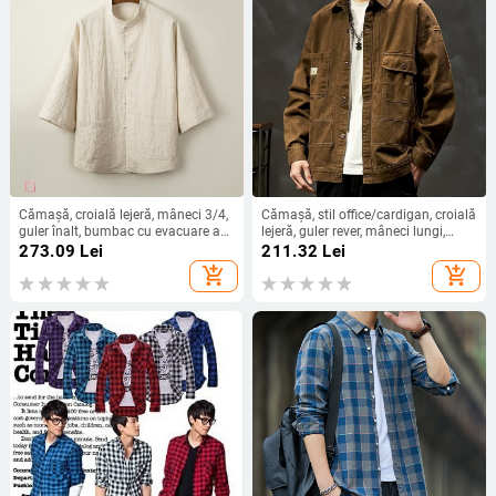
Cămașă, croială lejeră, mâneci 3/4,
Cămașă, stil office/cardigan, croială
guler înalt, bumbac cu evacuare a
lejeră, guler rever, mâneci lungi,
umezelii
țesătură poliester
273.09
Lei
211.32
Lei
add_shopping_cart
add_shopping_cart