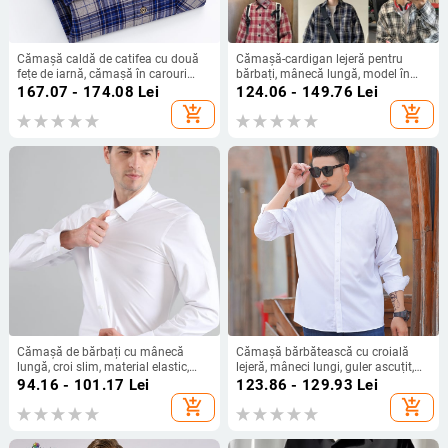
Cămașă caldă de catifea cu două
Cămașă-cardigan lejeră pentru
fețe de iarnă, cămașă în carouri
bărbați, mânecă lungă, model în
căptușită cu fleece, plus haine de
carouri, stil japonez retro, guler
167.07 - 174.08
Lei
124.06 - 149.76
Lei
mărime mare pentru bărbați de
ascuțit, amestec bumbac-poliester
add_shopping_cart
add_shopping_cart
vârstă mijlocie, en-gros
(bumbac 31–50%), toamnă 2025
Cămașă de bărbați cu mânecă
Cămașă bărbătească cu croială
lungă, croi slim, material elastic,
lejeră, mâneci lungi, guler ascuțit,
fără călcare, guler ascuțit, poliester
model solid, stil business casual
94.16 - 101.17
Lei
123.86 - 129.93
Lei
cardigan (amestec de fibre chimice;
add_shopping_cart
add_shopping_cart
poliester principal 91–95%;
respirabil; fără călcare)