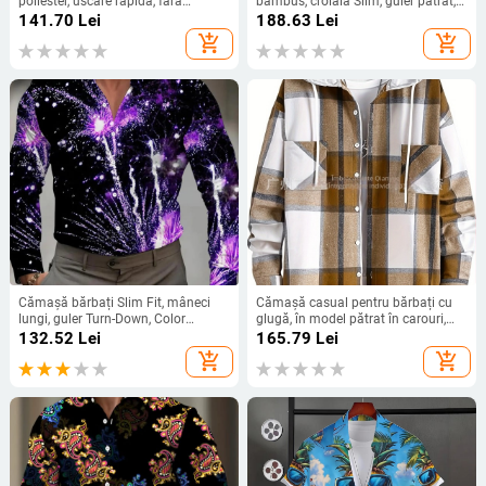
poliester, uscare rapidă, fără
bambus, croială Slim, guler pătrat,
călcare, jacquard floral, mânecă
non-iron
141.70
Lei
188.63
Lei
scurtă
add_shopping_cart
add_shopping_cart
Cămașă bărbați Slim Fit, mâneci
Cămașă casual pentru bărbați cu
lungi, guler Turn-Down, Color
glugă, în model pătrat în carouri,
Blocking, Acetat 96%
detaliu bloc, stil Harajuku, aspect
132.52
Lei
165.79
Lei
din două părți
add_shopping_cart
add_shopping_cart