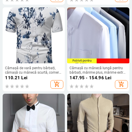
dimensiuni mari, jachetă din
bumbac
Cămașă de vară pentru bărbați,
Cămașă cu mânecă lungă pentru
cămașă cu mânecă scurtă, comerț
bărbați, mărime plus, mărime extra-
exterior, îmbrăcăminte pentru
large, supradimensionată, albă,
110.21
Lei
147.95 - 154.96
Lei
bărbați, frunze de bambus, casual,
lejeră, de afaceri, cu mânecă lungă
add_shopping_cart
add_shopping_cart
vacanță, albastru marin, respirabil
transfrontalier