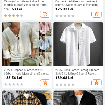
Cămașă bărbătească direct din
Cămașă bărbătească cu mânecă
fabrică, purtată zilnic, cu platformă
scurtă, rever jacquard și închidere
completă de găzduire, livrare dintr-o
cu nasturi, de la Amazon, 2023,
128.63
Lei
125.33
Lei
singură piesă, cămașă cu mânecă
casual și versatilă, exclusiv pentru
add_shopping_cart
add_shopping_cart
lungă
vânzări transfrontaliere
2022 European și American INS
2025 Cross-Border Bărbați Culoare
bărbați moda lejeră stil plajă casual
Solidă Cu Mânecă Scurtă Rever
bumbac și in modă cu mânecă 7
Amazon Culoare Solidă Tricotată
133.56
Lei
139.68
Lei
sferturi cordon culoare solidă
Cămașă Jacquard Casual Cu
add_shopping_cart
add_shopping_cart
cămașă
Mânecă Scurtă