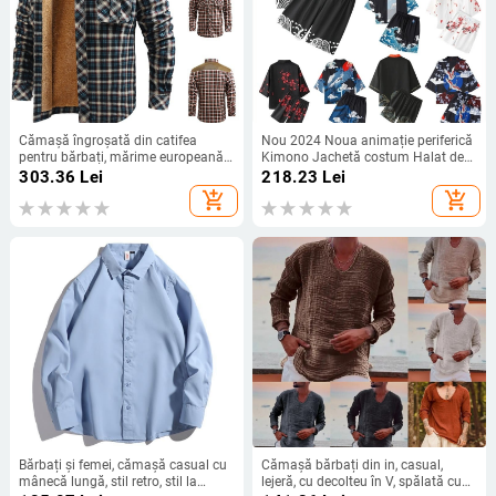
Cămașă îngroșată din catifea
Nou 2024 Noua animație periferică
pentru bărbați, mărime europeană,
Kimono Jachetă costum Halat de
transfrontalieră, mărime europeană,
baie Pijamale pelerina a doua
303.36
Lei
218.23
Lei
în carouri, casual, îmbrăcăminte de
dimensiune
add_shopping_cart
add_shopping_cart
lucru, jachetă europeană și
americană
Bărbați și femei, cămașă casual cu
Cămașă bărbați din in, casual,
mânecă lungă, stil retro, stil la
lejeră, cu decolteu în V, spălată cu