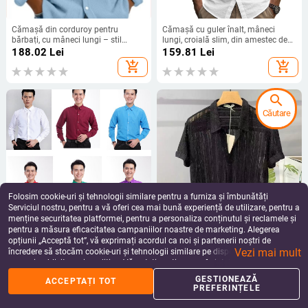
Cămașă din corduroy pentru
Cămașă cu guler înalt, mâneci
bărbați, cu mâneci lungi – stil
lungi, croială slim, din amestec de
casual, poliester 96%
bumbac și cânepă
188.02
Lei
159.81
Lei
add_shopping_cart
add_shopping_cart
search
Căutare
Folosim cookie-uri și tehnologii similare pentru a furniza și îmbunătăți
Serviciul nostru, pentru a vă oferi cea mai bună experiență de utilizare, pentru a
menține securitatea platformei, pentru a personaliza conținutul și reclamele și
pentru a măsura eficacitatea campaniilor noastre de marketing. Alegerea
Cămașă pentru bărbați colorată,
Cămașă de bărbați cu mânecă
opțiunii „Acceptă tot”, vă exprimați acordul ca noi și partenerii noștri de
pentru prestații scenice, mâneci
scurtă, guler pătrat, croială slim,
Vezi mai mult
lungi, cămașă uni din poliester
țesătură de poliester
încredere să stocăm cookie-uri și tehnologii similare pe dispozitivul dvs. în
124.70
Lei
118.23
Lei
pentru fotografii de absolvire în
scopuri publicitare și analitice. Vă puteți gestiona preferințele în orice moment
add_shopping_cart
add_shopping_cart
studio
făcând clic pe „Gestionează preferințele”. Pentru mai multe informații, vă
GESTIONEAZĂ
ACCEPTAȚI TOT
rugăm să consultați
Politica noastră de confidențialitate
.
PREFERINȚELE