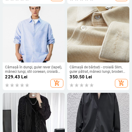
Cămașă în dungi, guler rever (lapel),
Cămașă de bărbați - croială Slim,
mâneci lungi, stil coreean, croială
guler pătrat, mâneci lungi, broderie,
lejeră, țesătură respirabilă din
poliester 81-90%
229.43
Lei
350.50
Lei
poliester-viscose (78.6% poliester,
add_shopping_cart
add_shopping_cart
21.4% viscose)