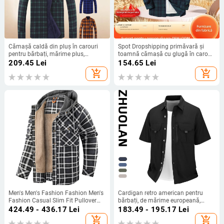
Cămașă caldă din pluș în carouri
Spot Dropshipping primăvară și
pentru bărbați, mărime plus,
toamnă cămașă cu glugă în carouri
cămașă groasă și căptușită cu
cămașă lejeră simplă periată
209.45
Lei
154.65
Lei
fleece, pentru bărbați
casual cu mânecă lungă
add_shopping_cart
add_shopping_cart
Men's Men's Fashion Fashion Men's
Cardigan retro american pentru
Fashion Casual Slim Fit Pullover
bărbați, de mărime europeană,
Pullover cu mânecă lungă și
transfrontalieră, plus mărime mare,
424.49 - 436.17
Lei
183.49 - 195.17
Lei
căptușeală din fleece, jachetă în
de vară, la modă grasă, pentru
add_shopping_cart
add_shopping_cart
carouri, toamnă și iarnă, de
adolescenți