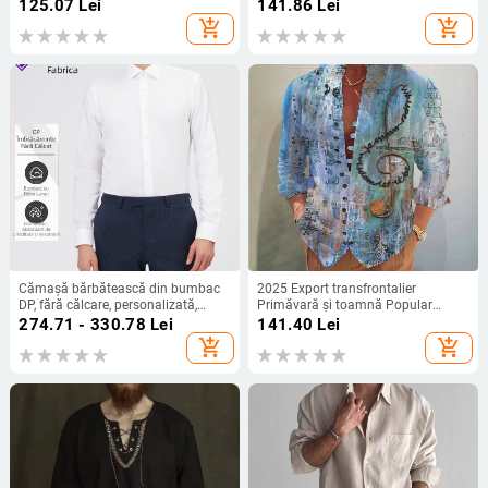
modă, culoare solidă, stil simplu,
abraziv, cu mânecă lungă
125.07
Lei
141.86
Lei
stil retro
add_shopping_cart
add_shopping_cart
Cămașă bărbătească din bumbac
2025 Export transfrontalier
DP, fără călcare, personalizată,
Primăvară și toamnă Popular
cămașă albă lungă, profesională,
Digital 3D Imprimat Retro Notă
274.71 - 330.78
Lei
141.40
Lei
de primăvară și toamnă, anti-rid, en-
muzicală Model Stand Guler
add_shopping_cart
add_shopping_cart
gros
Cămașă cu mânecă lungă pentru
bărbați