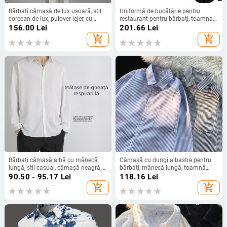
Bărbați cămașă de lux ușoară, stil
Uniformă de bucătărie pentru
coreean de lux, pulover lejer, cu
restaurant pentru bărbați, toamna
mânecă lungă, toamnă, la modă,
și iarna 2024, comerț exterior,
156.00
Lei
201.66
Lei
brand fierbinte, fără guler, fără
mărime europeană, cămașă cu
add_shopping_cart
add_shopping_cart
călcat
mânecă lungă și guler înalt, nouă
salopetă
Bărbați cămașă albă cu mânecă
Cămașă cu dungi albastre pentru
lungă, stil casual, cămașă neagră,
bărbați, mânecă lungă, toamnă,
stil slim fit, cămașă albă, stil casual,
bază de sare, cămașă casual,
90.50 - 95.17
Lei
118.16
Lei
stil slim fit
palton, palton bărbătesc, o
add_shopping_cart
add_shopping_cart
generație de păr