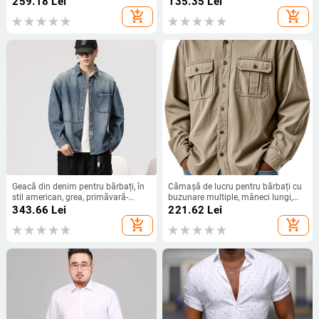
259.18
Lei
135.35
Lei
lungi, culoare uni
add_shopping_cart
add_shopping_cart
Geacă din denim pentru bărbați, în
Cămașă de lucru pentru bărbați cu
stil american, grea, primăvară-
buzunare multiple, mâneci lungi,
toamnă, croială liberă, stil de lucru
guler turn-down, croială lejeră,
343.66
Lei
221.62
Lei
poliester respirabil
add_shopping_cart
add_shopping_cart