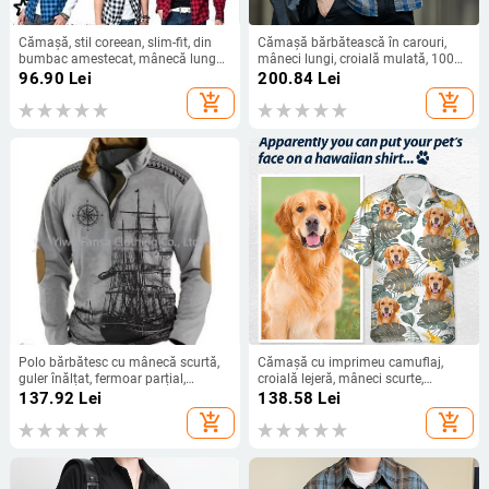
Cămașă, stil coreean, slim-fit, din
Cămașă bărbătească în carouri,
bumbac amestecat, mânecă lungă,
mâneci lungi, croială mulată, 100%
carouri
bumbac
96.90
Lei
200.84
Lei
add_shopping_cart
add_shopping_cart
Polo bărbătesc cu mânecă scurtă,
Cămașă cu imprimeu camuflaj,
guler înălțat, fermoar parțial,
croială lejeră, mâneci scurte,
imprimeu digital 3D cu motiv
poliester 90%
137.92
Lei
138.58
Lei
aventură marină
add_shopping_cart
add_shopping_cart