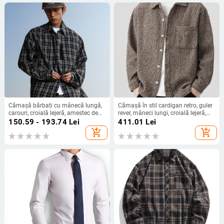
Cămașă bărbați cu mânecă lungă,
Cămașă în stil cardigan retro, guler
carouri, croială lejeră, amestec de
rever, mâneci lungi, croială lejeră,
bumbac, detaliu buzunar
100% poliester
150.59 - 193.74
Lei
411.01
Lei
add_shopping_cart
add_shopping_cart