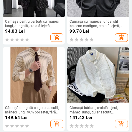
Cămașă pentru bărbați cu mâneci
Cămașă cu mânecă lungă, stil
lungi, dungată, croială lejeră,
koreean cardigan, croială lejeră,
material din amestec poliester
material principal poliester 81–90%,
94.03
Lei
99.78
Lei
model uni
add_shopping_cart
add_shopping_cart
Cămașă dungată cu guler ascuțit,
Cămașă bărbați, croială lejeră,
mâneci lungi, 96% poliester, fără
mâneci lungi, guler ascuțit,
călcare
jacquard waffle, poliester 96%
149.64
Lei
141.42
Lei
add_shopping_cart
add_shopping_cart