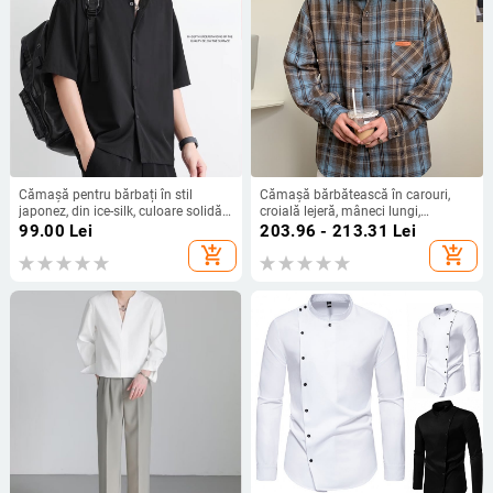
Cămașă pentru bărbați în stil
Cămașă bărbătească în carouri,
japonez, din ice-silk, culoare solidă,
croială lejeră, mâneci lungi,
mâneci scurte, vară ușoară, croială
primăvară–toamnă, stil casual chic,
99.00
Lei
203.96 - 213.31
Lei
lejeră, plus size, uscare rapidă
plus size, amestec poliester
add_shopping_cart
add_shopping_cart