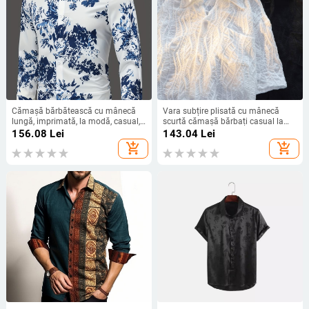
Cămașă bărbătească cu mânecă
Vara subțire plisată cu mânecă
lungă, imprimată, la modă, casual,
scurtă cămașă bărbați casual la
ușoară, stil matur, stil masculin-
modă brand sport Ruffian frumos
156.08
Lei
143.04
Lei
H271
stil japonez stil Hong Kong design
add_shopping_cart
add_shopping_cart
retro cămașă