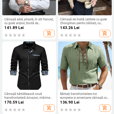
Cămașă albă, plisată, în stil francez,
Cămașă de înaltă calitate cu guler
cu guler aripior, ținută de
Zhongshan pentru bărbați, cu
performanță pentru bărbați,
mânecă lungă, la modă, de brand,
141.89
Lei
143.26
Lei
cămașă de performanță pentru
toamnă, nouă, chineză, cu guler
add_shopping_cart
add_shopping_cart
gazdă de cor, bumbac pur
ușor, casual, Planky, frumoasă
Cămașă bărbătească nouă
Bărbați transfrontaliere noi
transfrontalieră Amazon, mărime
europene și americane cămașă cu
europeană, stil britanic, cămașă
dantelă de mărime mare, culoare
170.59
Lei
136.90
Lei
casual de culoare asortată, topuri
pură, casual, in, guler în V, cămașă
add_shopping_cart
add_shopping_cart
bărbătești, en-gros
cu mânecă scurtă, lejeră