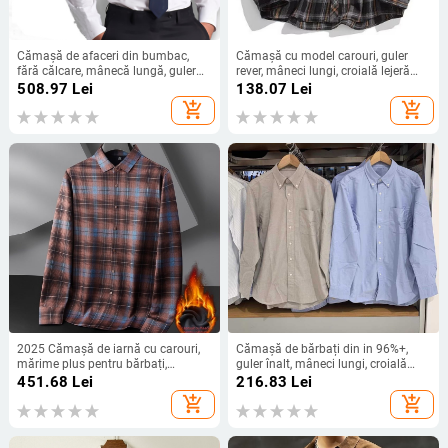
Cămașă de afaceri din bumbac,
Cămașă cu model carouri, guler
fără călcare, mânecă lungă, guler
rever, mâneci lungi, croială lejeră
pătrat, croială slim (stil coreean)
(material din amestec de bumbac)
508.97
Lei
138.07
Lei
add_shopping_cart
add_shopping_cart
2025 Cămașă de iarnă cu carouri,
Cămașă de bărbați din in 96%+,
mărime plus pentru bărbați,
guler înalt, mâneci lungi, croială
mânecă lungă, căptușită cu fleece,
lejeră
451.68
Lei
216.83
Lei
groasă
add_shopping_cart
add_shopping_cart