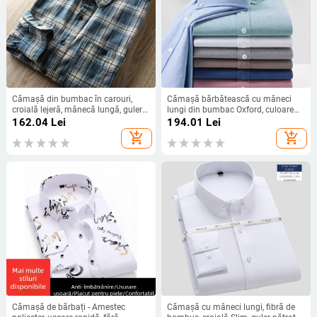
Cămașă din bumbac în carouri,
Cămașă bărbătească cu mâneci
croială lejeră, mânecă lungă, guler
lungi din bumbac Oxford, culoare
rever și buzunar decorativ
solidă, rezistentă la cute, ușor de
162.04
Lei
194.01
Lei
întreținută, pentru primăvară și
add_shopping_cart
add_shopping_cart
toamnă, casual/business.
Cămașă de bărbați - Amestec
Cămașă cu mâneci lungi, fibră de