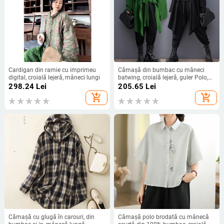
Cardigan din ramie cu imprimeu
Cămașă din bumbac cu mâneci
digital, croială lejeră, mâneci lungi
batwing, croială lejeră, guler Polo,
mâneci lungi, primăvara 2025,
298.24
Lei
205.65
Lei
pentru femei
add_shopping_cart
add_shopping_cart
Cămașă cu glugă în carouri, din
Cămașă polo brodată cu mânecă