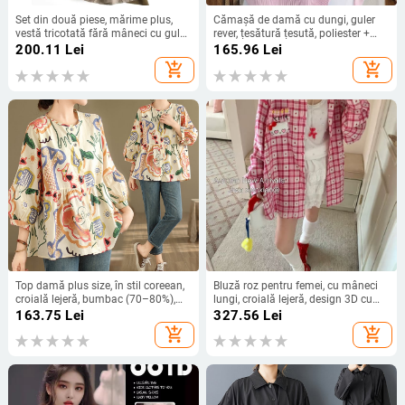
Set din două piese, mărime plus,
Cămașă de damă cu dungi, guler
vestă tricotată fără mâneci cu guler
rever, țesătură țesută, poliester +
polo, stil coreean, toamnă-iarnă,
elastan
200.11
Lei
165.96
Lei
poliester
add_shopping_cart
add_shopping_cart
Top damă plus size, în stil coreean,
Bluză roz pentru femei, cu mâneci
croială lejeră, bumbac (70–80%),
lungi, croială lejeră, design 3D cu
guler rotund, Primăvara 2024
desen animat și model carouri cu
163.75
Lei
327.56
Lei
inimioare (Toamna 2025)
add_shopping_cart
add_shopping_cart