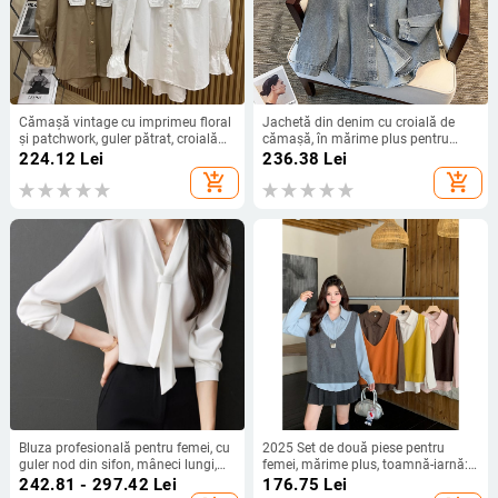
Cămașă vintage cu imprimeu floral
Jachetă din denim cu croială de
și patchwork, guler pătrat, croială
cămașă, în mărime plus pentru
lejeră, mâneci lungi, plus size
femei, aspect premium cu uzură,
224.12
Lei
236.38
Lei
primăvară 2025
add_shopping_cart
add_shopping_cart
Bluza profesională pentru femei, cu
2025 Set de două piese pentru
guler nod din sifon, mâneci lungi,
femei, mărime plus, toamnă-iarnă:
țesătură poliester mat twill, lungime
vestă tricotată groasă și cămașă cu
242.81 - 297.42
Lei
176.75
Lei