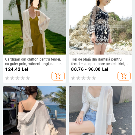
Cardigan din chiffon pentru femei,
Top de plajă din dantelă pentru
cu guler polo, mâneci lungi, nasturi,
femei – acoperitoare peste bikini, cu
stil urban, 95% poliester
decupaje și protecție solară
124.42
Lei
88.76 - 96.08
Lei
add_shopping_cart
add_shopping_cart