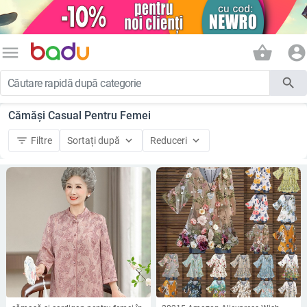
menu
shopping_basket
account_circle
search
Cămăși Casual Pentru Femei
filter_list
keyboard_arrow_down
keyboard_arrow_down
Filtre
Sortați după
Reduceri