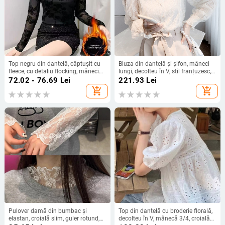
Top negru din dantelă, căptușit cu
Bluza din dantelă și șifon, mâneci
fleece, cu detaliu flocking, mâneci
lungi, decolteu în V, stil franțuzesc,
lungi, plasă, guler semi-înalt
feminină și delicată
72.02 - 76.69
Lei
221.93
Lei
add_shopping_cart
add_shopping_cart
Pulover damă din bumbac și
Top din dantelă cu broderie florală,
elastan, croială slim, guler rotund,
decolteu în V, mânecă 3/4, croială