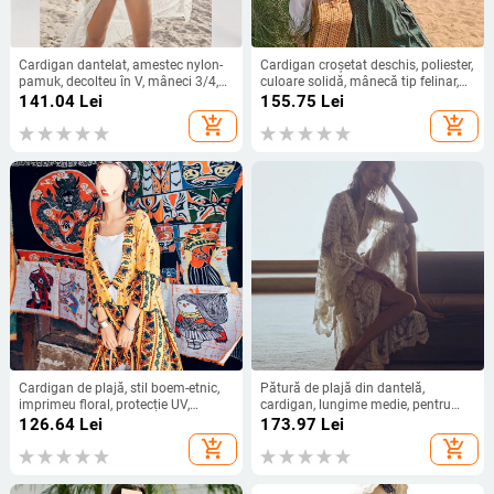
Cardigan dantelat, amestec nylon-
Cardigan croșetat deschis, poliester,
pamuk, decolteu în V, mâneci 3/4,
culoare solidă, mânecă tip felinar,
croială liberă
guler ondulat
141.04
Lei
155.75
Lei
add_shopping_cart
add_shopping_cart
Cardigan de plajă, stil boem-etnic,
Pătură de plajă din dantelă,
imprimeu floral, protecție UV,
cardigan, lungime medie, pentru
croială lejeră
femei
126.64
Lei
173.97
Lei
add_shopping_cart
add_shopping_cart