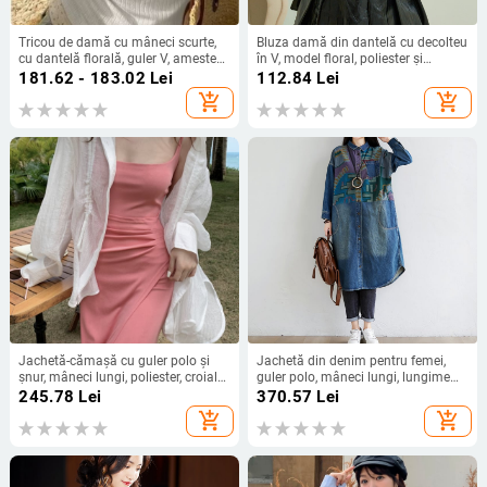
Tricou de damă cu mâneci scurte,
Bluza damă din dantelă cu decolteu
cu dantelă florală, guler V, amestec
în V, model floral, poliester și
chenille-spandex, detaliu cu nasturi
elastan, decupaj perforat, mâneci
181.62 - 183.02
Lei
112.84
Lei
și cusături
lungi
add_shopping_cart
add_shopping_cart
Jachetă-cămașă cu guler polo și
Jachetă din denim pentru femei,
șnur, mâneci lungi, poliester, croială
guler polo, mâneci lungi, lungime
regular
medie, stil de relaxare japono-
245.78
Lei
370.57
Lei
coreean, bumbac ≥95%
add_shopping_cart
add_shopping_cart