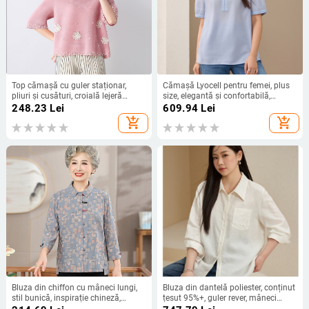
Top cămașă cu guler staționar,
Cămașă Lyocell pentru femei, plus
pliuri și cusături, croială lejeră
size, elegantă și confortabilă,
(Guler staționar; nasturi pe un rând;
decolteu în V, mâneci scurte, vară
248.23
Lei
609.94
Lei
mâneci 9/4; țesătură poliester;
2025
add_shopping_cart
add_shopping_cart
conținut poliester 95%+)
Bluza din chiffon cu mâneci lungi,
Bluza din dantelă poliester, conținut
stil bunică, inspirație chineză,
țesut 95%+, guler rever, mâneci
poliester 90–95%,
lungi, croi slim, stil elegant pentru