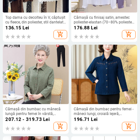
Top dama cu decolteu în V, căptușit
Cămașă cu finisaj satin, amestec
cu fleece, din poliester, stil dantelat,
poliester-elastan (70–80% poliester,
mâneci lungi
<30% elastan), mâneci lungi, guler
136.15
Lei
176.88
Lei
de cămașă, stil office, primăvara
add_shopping_cart
add_shopping_cart
2025
Cămașă din bumbac cu mânecă
Cămașă din bumbac pentru femei -
lungă pentru femei în vârstă,
mâneci lungi, croială lejeră,
primăvară-toamnă, stil casual
broderie, toamnă 2025, 95%
207.12 - 319.73
Lei
196.71
Lei
bumbac
add_shopping_cart
add_shopping_cart