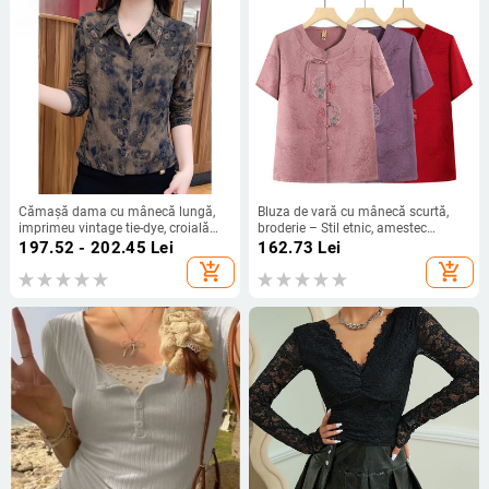
Cămașă dama cu mânecă lungă,
Bluza de vară cu mânecă scurtă,
imprimeu vintage tie-dye, croială
broderie – Stil etnic, amestec
lejeră, guler rever, pentru mame și
bumbac-poliester, pentru vârstnici,
197.52 - 202.45
Lei
162.73
Lei
femei de vârstă mijlocie și în vârstă
colecția vară 2025
add_shopping_cart
add_shopping_cart