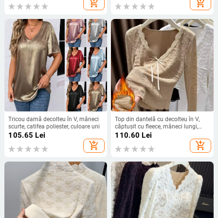
add_shopping_cart
add_shopping_cart
Tricou damă decolteu în V, mâneci
Top din dantelă cu decolteu în V,
scurte, catifea poliester, culoare uni
căptușit cu fleece, mâneci lungi,
croială slim
105.65
Lei
110.60
Lei
add_shopping_cart
add_shopping_cart