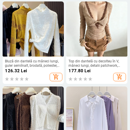
Bluză din dantelă cu mâneci lungi,
Top din dantelă cu decolteu în V,
guler semiînalt, brodată, poliester,
mâneci lungi, detalii patchwork,
stil casual
croială slim
126.32
Lei
177.80
Lei
add_shopping_cart
add_shopping_cart