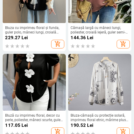
Bluza cu imprimeu floral și funda,
Cămașă largă cu mâneci lungi,
guler polo, mâneci lungi, croială
poliester, croială lejeră, guler semi-
lejeră, țesătură poliester-spandex,
deschis, stil casual japonez-
229.27
Lei
144.36
Lei
primăvara 2025, stil casual
coreean, primăvară 2025
add_shopping_cart
add_shopping_cart
japonez-coreean
Bluză cu imprimeu floral, decor cu
Bluza-cămașă cu protecție solară,
perle, poliester, mâneci scurte, guler
imprimeu floral etnic, mărime plus,
cu nasturi
croială lejeră pentru toamnă
117.05
Lei
190.52
Lei
add_shopping_cart
add_shopping_cart