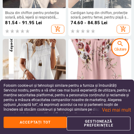
Bluza din chiffon pentru protecția
Cardigan lung din chiffon, protecție
solară, albă, lejeră și respirabilă,
solară, pentru femei, pentru plajă și
vară 2026, spate decupat cu șnur,
fotografii
81.54 - 91.95
Lei
74.60 - 84.85
Lei
top cardigan
add_shopping_cart
add_shopping_cart
search
Căutare
Folosim cookie-uri și tehnologii similare pentru a furniza și îmbunătăți
Serviciul nostru, pentru a vă oferi cea mai bună experiență de utilizare, pentru a
menține securitatea platformei, pentru a personaliza conținutul și reclamele și
pentru a măsura eficacitatea campaniilor noastre de marketing. Alegerea
Tricou pentru femei Kaikuo Cross-
Cantitate mare Spot Crossborder
opțiunii „Acceptă tot”, vă exprimați acordul ca noi și partenerii noștri de
Border Amazon 2024 Primăvara și
2024 Tricou casual pentru femei cu
Vezi mai mult
vara Export Casual Culoare solidă
guler rotund, cu flori, plisat, slim,
încredere să stocăm cookie-uri și tehnologii similare pe dispozitivul dvs. în
139.73
Lei
103.92
Lei
Guler rotund Top cu mânecă scurtă
Aliexpress wish Print Short
scopuri publicitare și analitice. Vă puteți gestiona preferințele în orice moment
add_shopping_cart
add_shopping_cart
făcând clic pe „Gestionează preferințele”. Pentru mai multe informații, vă
GESTIONEAZĂ
ACCEPTAȚI TOT
rugăm să consultați
Politica noastră de confidențialitate
.
PREFERINȚELE