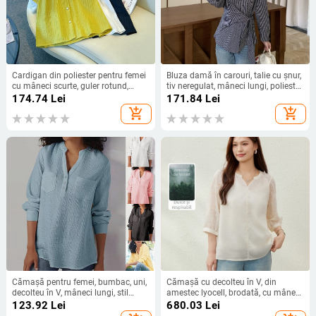
Cardigan din poliester pentru femei
Bluza damă în carouri, talie cu șnur,
cu mâneci scurte, guler rotund,
tiv neregulat, mâneci lungi, poliester
nasturi pe față, lungime 50–65 cm,
95%+, toamna 2025
174.74
Lei
171.84
Lei
primăvara 2025
add_shopping_cart
add_shopping_cart
Cămașă pentru femei, bumbac, uni,
Cămașă cu decolteu în V, din
decolteu în V, mâneci lungi, stil
amestec lyocell, brodată, cu mâneci
street hipster
3/4
123.92
Lei
680.03
Lei