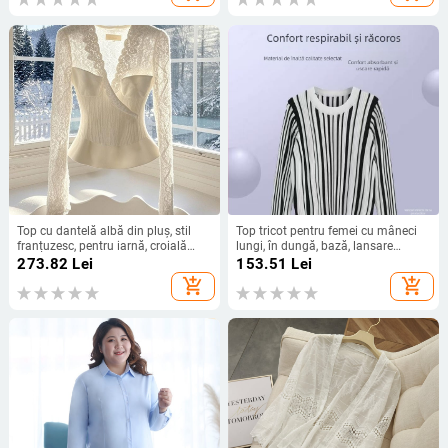
Top cu dantelă albă din pluș, stil
Top tricot pentru femei cu mâneci
franțuzesc, pentru iarnă, croială
lungi, în dungă, bază, lansare
slim, decolteu în V, cu glugă
primăvara 2025, țesătură Tr, PVC
273.82
Lei
153.51
Lei
≤30%
add_shopping_cart
add_shopping_cart