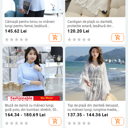
Cămașă pentru birou cu mâneci
Cardigan de plajă cu dantelă,
lungi pentru femei, țesătură
protecție solară, țesătură din
poliester, spandex (<30%), guler tip
bumbac amestec, model geometric,
145.62
Lei
120.20
Lei
lapel, croială Slim
croială lejeră, lungime medie (50–
add_shopping_cart
add_shopping_cart
65 cm)
Bluză de damă cu mâneci lungi,
Top de plajă din dantelă decupat,
gulă polo, din bumbac stretch, 50–
cu mâneci lungi, lungime medie,
70% bumbac și sub 30% elastan,
amestec de bumbac
164.34 - 180.69
Lei
137.35 - 144.36
Lei
ținută office elegantă
add_shopping_cart
add_shopping_cart