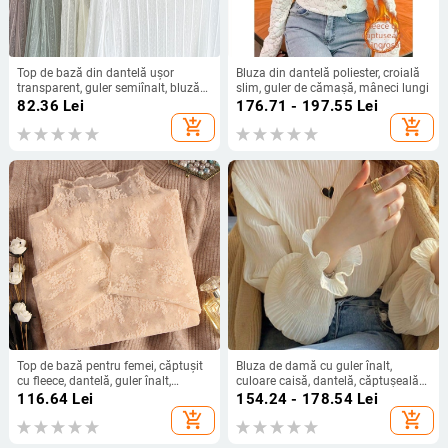
Top de bază din dantelă ușor
Bluza din dantelă poliester, croială
transparent, guler semiînalt, bluză
slim, guler de cămașă, mâneci lungi
din plasă cu căptușală, mâneci
82.36
Lei
176.71 - 197.55
Lei
lungi, elegant și versatil pentru
add_shopping_cart
add_shopping_cart
primăvară și toamnă
Top de bază pentru femei, căptușit
Bluza de damă cu guler înalt,
cu fleece, dantelă, guler înalt,
culoare caisă, dantelă, căptușeală
țesătură cu plasă, chic de iarnă în
de catifea, strat șifon cu margine
116.64
Lei
154.24 - 178.54
Lei
stil franțuzesc
plasă – primăvară- toamnă 2025
add_shopping_cart
add_shopping_cart