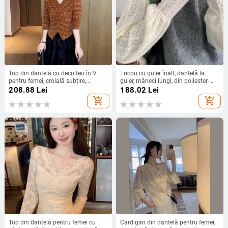
Top din dantelă cu decolteu în V
Tricou cu guler înalt, dantelă la
pentru femei, croială subțire,
guler, mâneci lungi, din poliester-
lungime cropt, mâneci lungi, pentru
elastan, model solid, lungime
208.88
Lei
188.02
Lei
primăvară și toamnă
standard
add_shopping_cart
add_shopping_cart
Top din dantelă pentru femei cu
Cardigan din dantelă pentru femei,