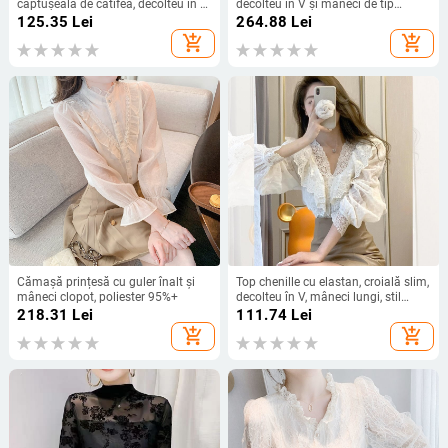
căptușeală de catifea, decolteu în V,
decolteu în V și mâneci de tip
mâneci lungi, croială slim, top
prințesă, amestec polyester-elastan,
125.35
Lei
264.88
Lei
interior scurt
conținutul principal al țesăturii 90–
add_shopping_cart
add_shopping_cart
95%, Primăvara 2025
Cămașă prințesă cu guler înalt și
Top chenille cu elastan, croială slim,
mâneci clopot, poliester 95%+
decolteu în V, mâneci lungi, stil
pulover
218.31
Lei
111.74
Lei
add_shopping_cart
add_shopping_cart