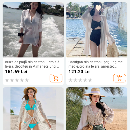
Bluza de plajă din chiffon – croială
Cardigan din chiffon ușor, lungime
lejeră, decolteu în V, mâneci lungi,
medie, croială lejeră, amestec
lungime medie 65–80 cm, protecție
poliester-polipropilen, mâneci tip
151.69
Lei
121.23
Lei
solară
corn
add_shopping_cart
add_shopping_cart