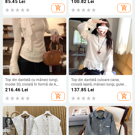
mâneci lungi, culoare solidă
lejeră
85.45
Lei
100.82
Lei
add_shopping_cart
add_shopping_cart
Top din dantelă cu mâneci lungi,
Top din dantelă culoare caise,
model 3D, croială în formă de A,
croială lejeră, mâneci lungi, guler
guler rotund
semi-înalt, pulover pentru femei
216.46
Lei
137.85
Lei
add_shopping_cart
add_shopping_cart