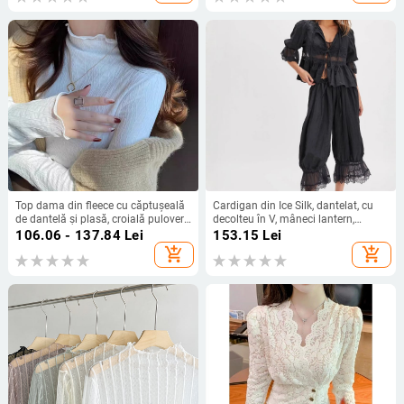
Top dama din fleece cu căptușeală
Cardigan din Ice Silk, dantelat, cu
de dantelă și plasă, croială pulover,
decolteu în V, mâneci lantern,
guler half-turtleneck, mâneci lungi,
croială lejeră (95%+ polyester, 5%
106.06 - 137.84
Lei
153.15
Lei
material poliester, model uni, detalii
spandex)
add_shopping_cart
add_shopping_cart
de cusături collage