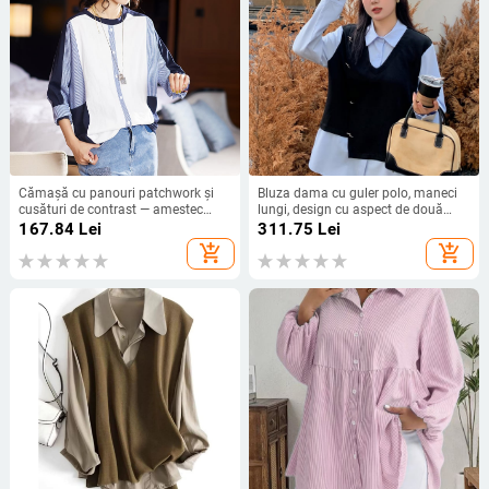
Cămașă cu panouri patchwork și
Bluza dama cu guler polo, maneci
cusături de contrast — amestec
lungi, design cu aspect de două
bumbac-poliester, mâneci lungi,
piese (faux) și efect slimming, tricot
167.84
Lei
311.75
Lei
guler rotund, croială lejeră
din bumbac Mamba, 50–70%
add_shopping_cart
add_shopping_cart
bumbac / 30–50% poliester