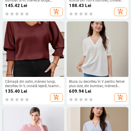
bumbac și in, mânecă lungă,
scurtă din 100% bumbac, croială
toamna 2024
lejeră, stil street hipster
145.42
Lei
188.43
Lei
add_shopping_cart
add_shopping_cart
Cămașă din satin, mâneci lungi,
Bluza cu decolteu în V pentru femei
decolteu în V, croială lejeră, toamnă
plus size, din bumbac, mânecă
2024
scurtă, pulover, lungime obișnuită,
135.40
Lei
609.94
Lei
elegantă, vara 2025
add_shopping_cart
add_shopping_cart