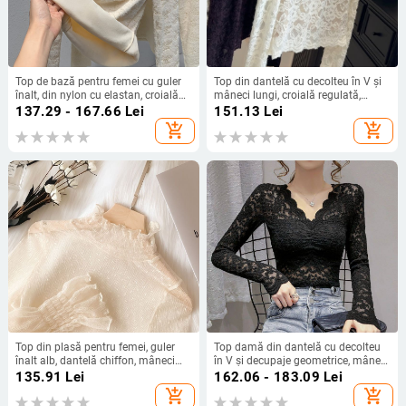
Top de bază pentru femei cu guler
Top din dantelă cu decolteu în V și
înalt, din nylon cu elastan, croială
mâneci lungi, croială regulată,
Slim, mâneci lungi, stil elegant
culoare uni, poliester, lungime 50-65
137.29 - 167.66
Lei
151.13
Lei
pentru purtare zilnică
cm, iarna 2025
add_shopping_cart
add_shopping_cart
Top din plasă pentru femei, guler
Top damă din dantelă cu decolteu
înalt alb, dantelă chiffon, mâneci
în V și decupaje geometrice, mâneci
lungi, strat interior subțire pentru
lungi, pentru toamnă–iarna.
135.91
Lei
162.06 - 183.09
Lei
primăvară-toamnă
add_shopping_cart
add_shopping_cart