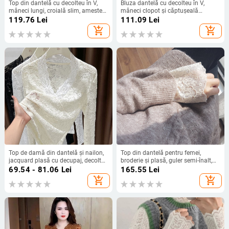
Top din dantelă cu decolteu în V,
Bluza dantelă cu decolteu în V,
mâneci lungi, croială slim, amestec
mâneci clopot și căptușeală
poliester-spandex (90–95%
internă; material bumbac-elastan,
119.76
Lei
111.09
Lei
poliester)
fără cute, tratament anti-cutare
add_shopping_cart
add_shopping_cart
Top de damă din dantelă și nailon,
Top din dantelă pentru femei,
jacquard plasă cu decupaj, decolteu
broderie și plasă, guler semi-înalt,
în V, mâneci lungi, pulover
mâneci lungi, top de bază - 940188
69.54 - 81.06
Lei
165.55
Lei
add_shopping_cart
add_shopping_cart