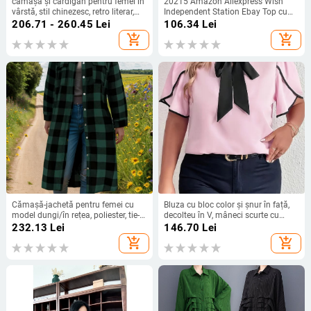
cămașă și cardigan pentru femei în
20215 Amazon Aliexpress Wish
vârstă, stil chinezesc, retro literar,
Independent Station Ebay Top cu
conținut țesătură 30–50%, fără
imprimeu floral multicolor și
206.71 - 260.45
Lei
106.34
Lei
guler
decolteu în V, model transfrontalier
add_shopping_cart
add_shopping_cart
Cămașă-jachetă pentru femei cu
Bluza cu bloc color și șnur în față,
model dungi/în rețea, poliester, tie-
decolteu în V, mâneci scurte cu
dye, guler polo, stil lejer
frunze de lotus, poliester țesut
232.13
Lei
146.70
Lei
japonez/koreean
add_shopping_cart
add_shopping_cart