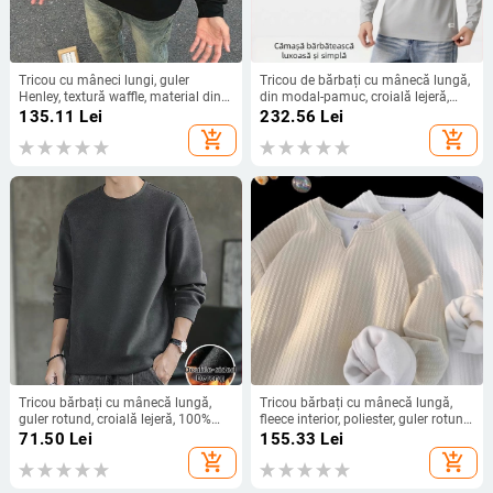
Tricou cu mâneci lungi, guler
Tricou de bărbați cu mânecă lungă,
Henley, textură waffle, material din
din modal-pamuc, croială lejeră,
amestec poliester, croială lejeră,
culoare uni, guler rotund, purtare
135.11
Lei
232.56
Lei
pentru bărbați, primăvară-toamnă
casuală
add_shopping_cart
add_shopping_cart
Tricou bărbați cu mânecă lungă,
Tricou bărbați cu mânecă lungă,
guler rotund, croială lejeră, 100%
fleece interior, poliester, guler rotund,
poliester (Derong) fleece interior,
culoare uni
71.50
Lei
155.33
Lei
potrivit pentru
add_shopping_cart
add_shopping_cart
iarnă/primăvară/toamnă