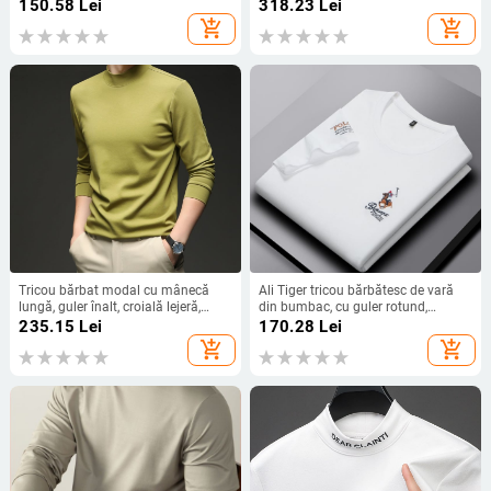
rever, amestec nylon-elastan,
model monocrom
150.58
Lei
318.23
Lei
respirabil, antibacterian, absorbant
add_shopping_cart
add_shopping_cart
de umezeală
Tricou bărbat modal cu mânecă
Ali Tiger tricou bărbătesc de vară
lungă, guler înalt, croială lejeră,
din bumbac, cu guler rotund,
material respirabil din amestec
mâneci scurte, broderie cu motiv
235.15
Lei
170.28
Lei
modal-cotton, primăvară-toamnă
animal
add_shopping_cart
add_shopping_cart