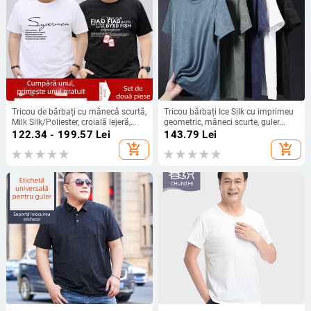
Tricou de bărbați cu mânecă scurtă,
Tricou bărbați Ice Silk cu imprimeu
Milk Silk/Poliester, croială lejeră,
geometric, mâneci scurte, guler
guler rotund, căptușit cu fleece,
rotund, uscare rapidă, vară
122.34 - 199.57
Lei
143.79
Lei
imprimare publicitară, vară
add_shopping_cart
add_shopping_cart