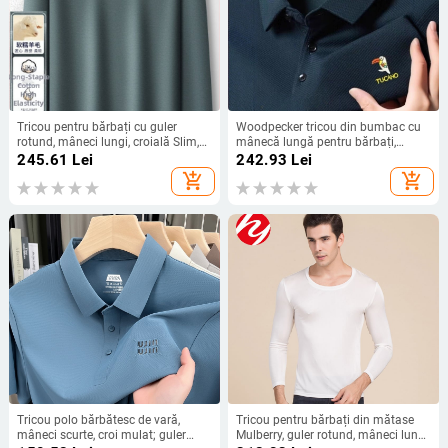
Tricou pentru bărbați cu guler
Woodpecker tricou din bumbac cu
rotund, mâneci lungi, croială Slim,
mânecă lungă pentru bărbați,
amestec lână și bumbac,
toamnă, mărime mare, cu guler,
245.61
Lei
242.93
Lei
elasticitate mare, toamnă/iarnă
piesă de bază
add_shopping_cart
add_shopping_cart
Tricou polo bărbătesc de vară,
Tricou pentru bărbați din mătase
mâneci scurte, croi mulat; guler
Mulberry, guler rotund, mâneci lungi,