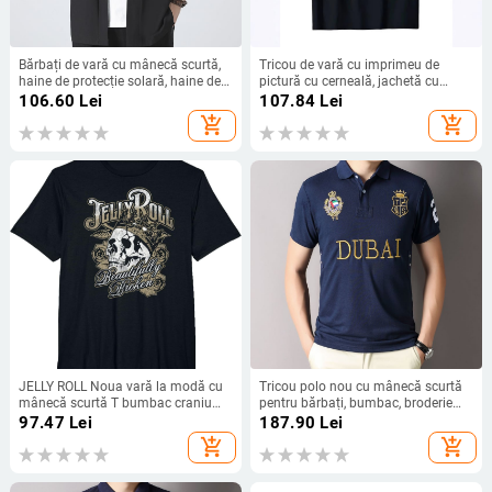
Bărbați de vară cu mânecă scurtă,
Tricou de vară cu imprimeu de
haine de protecție solară, haine de
pictură cu cerneală, jachetă cu
mătase gheață, haine de protecție
mânecă scurtă, transfrontalieră,
106.60
Lei
107.84
Lei
solară, haine Hanfu, stil Cardigan,
Europa și Statele Unite, comerț
add_shopping_cart
add_shopping_cart
haine Tang pentru bărbați
exterior en-gros, temu Amazon
JELLY ROLL Noua vară la modă cu
Tricou polo nou cu mânecă scurtă
mânecă scurtă T bumbac craniu
pentru bărbați, bumbac, broderie
casual tricou bărbați tricou 01293
Dubai, sport de agrement, comerț
97.47
Lei
187.90
Lei
exterior transfrontalier, subțire,
add_shopping_cart
add_shopping_cart
bleumarin, albastru, mărime
europeană