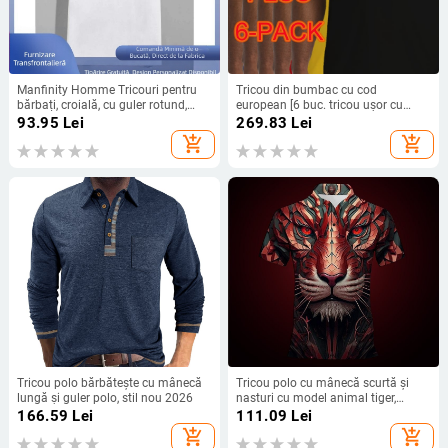
Manfinity Homme Tricouri pentru
Tricou din bumbac cu cod
bărbați, croială, cu guler rotund,
european [6 buc. tricou ușor cu
mânecă scurtă, grafică
guler rotund] 6 buc. en-gros din
93.95
Lei
269.83
Lei
fabrică
add_shopping_cart
add_shopping_cart
Tricou polo bărbătește cu mânecă
Tricou polo cu mânecă scurtă și
lungă și guler polo, stil nou 2026
nasturi cu model animal tiger,
vânzare directă din fabrică 3D,
166.59
Lei
111.09
Lei
livrare complet gestionată,
add_shopping_cart
add_shopping_cart
aprovizionare stabilă