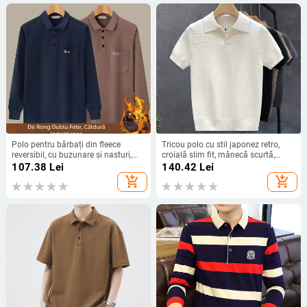
Polo pentru bărbați din fleece
Tricou polo cu stil japonez retro,
reversibil, cu buzunare și nasturi,
croială slim fit, mânecă scurtă,
mâneci lungi, culoare solidă, cald
culoare solidă, detaliu plisat.
107.38
Lei
140.42
Lei
pentru toamnă-iarnă.
add_shopping_cart
add_shopping_cart