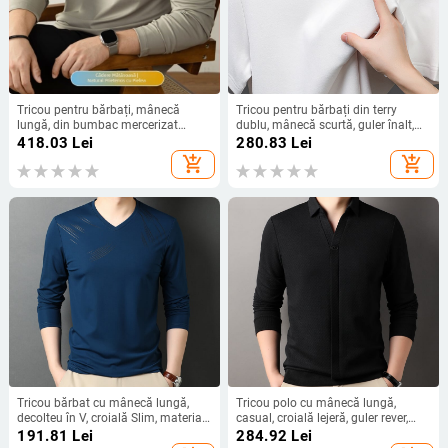
Tricou pentru bărbați, mânecă
Tricou pentru bărbați din terry
lungă, din bumbac mercerizat
dublu, mânecă scurtă, guler înalt,
dublu, textură netedă, culoare
croială slim, potrivit pentru iarnă,
418.03
Lei
280.83
Lei
solidă, toamnă-iarnă 2025
primăvară și toamnă
add_shopping_cart
add_shopping_cart
Tricou bărbat cu mânecă lungă,
Tricou polo cu mânecă lungă,
decolteu în V, croială Slim, material
casual, croială lejeră, guler rever,
subțire, respirabil și evacuare a
material ușor din amestec de
191.81
Lei
284.92
Lei