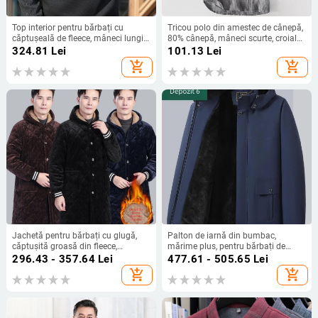
Top interior pentru bărbați cu
Tricou polo din amestec de cânepă,
căptușeală de fleece, mâneci lungi,
80% cânepă, mâneci scurte, croială
guler tip rever/polo, model dungat,
lejeră, respirabil, uscare rapidă,
324.81
Lei
101.13
Lei
100% poliester
pentru vară
add_shopping_cart
add_shopping_cart
Jachetă pentru bărbați cu glugă,
Palton de iarnă din bumbac,
căptușită groasă din fleece,
mărime plus, pentru bărbați de
lungime medie, buzunare patch
vârstă mijlocie și în vârstă
296.43 - 357.64
Lei
477.61 - 505.65
Lei
tridimensionale, închidere cu
add_shopping_cart
add_shopping_cart
nasturi simplă