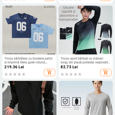
Tricou bărbătesc cu broderie patch
Tricou sport bărbați cu mâneci
și imprimă litere, guler rotund,
lungi, din plasă poliester, respirabil
mâneci scurte, material amestec
și uscare rapidă, croială subțire,
219.36
Lei
82.73
Lei
poliester, stil japonez retro
guler rotund, 180 g
add_shopping_cart
add_shopping_cart