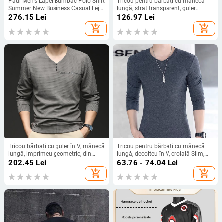
Paul Men's Lapel Bumbac Polo Shirt
Tricou pentru bărbați cu mânecă
Summer New Business Casual Lejer
lungă, strat transparent, guler
cu mânecă scurtă T-shirt bărbați la
rotund, croială lejeră, amestec
276.15
Lei
126.97
Lei
modă
poliester
add_shopping_cart
add_shopping_cart
Tricou bărbați cu guler în V, mânecă
Tricou pentru bărbați cu mânecă
lungă, imprimeu geometric, din
lungă, decolteu în V, croială Slim,
amestec poliester-spandex, pentru
culoare solidă, bază casual
202.45
Lei
63.76 - 74.04
Lei
primăvară și toamnă.
add_shopping_cart
add_shopping_cart