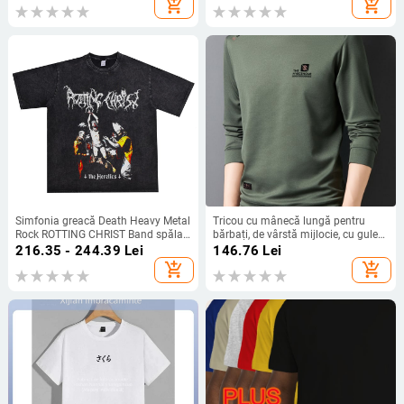
add_shopping_cart
add_shopping_cart
adulți
Simfonia greacă Death Heavy Metal
Tricou cu mânecă lungă pentru
Rock ROTTING CHRIST Band spălat
bărbați, de vârstă mijlocie, cu guler
îmbrăcat tricou mânecă scurtă vrac
rotund, culoare solidă, vânzare
216.35 - 244.39
Lei
146.76
Lei
transfrontalieră, 2024, primăvară și
add_shopping_cart
add_shopping_cart
toamnă, nou