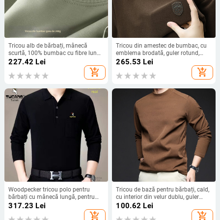
Tricou alb de bărbați, mânecă
Tricou din amestec de bumbac, cu
scurtă, 100% bumbac cu fibre lungi,
emblema brodată, guler rotund,
croială lejeră, 240 g/m²
mâneci lungi, pentru toamnă-iarnă
227.42
Lei
265.53
Lei
add_shopping_cart
add_shopping_cart
Woodpecker tricou polo pentru
Tricou de bază pentru bărbați, cald,
bărbați cu mânecă lungă, pentru
cu interior din velur dublu, guler
primăvară-toamnă, subțire, culoare
semi-înalt, mâneci lungi
317.23
Lei
100.62
Lei
solidă cu buzunar, strat de bază,
add_shopping_cart
add_shopping_cart
plus size