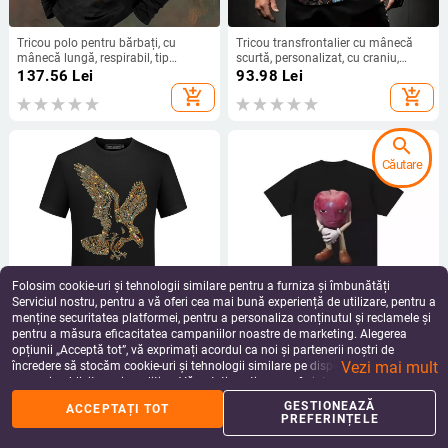
Tricou polo pentru bărbați, cu
Tricou transfrontalier cu mânecă
mânecă lungă, respirabil, tip
scurtă, personalizat, cu craniu,
motocicletă, vânzare fierbinte 2024,
imprimat 3D, pentru bărbați, casual,
137.56
Lei
93.98
Lei
imprimat 3D, casual, all-match
cu guler rotund, la modă, vânzare
add_shopping_cart
add_shopping_cart
fierbinte
search
Căutare
Folosim cookie-uri și tehnologii similare pentru a furniza și îmbunătăți
Serviciul nostru, pentru a vă oferi cea mai bună experiență de utilizare, pentru a
menține securitatea platformei, pentru a personaliza conținutul și reclamele și
pentru a măsura eficacitatea campaniilor noastre de marketing. Alegerea
Tricou bărbați cu mânecă scurtă,
Tricou la modă cu guler rotund și
opțiunii „Acceptă tot”, vă exprimați acordul ca noi și partenerii noștri de
stil european, stil la modă, cu
mânecă scurtă, imprimat 3D, cu
Vezi mai mult
diamante, Eagle, stil bărbătesc, stil
imprimeu 3D, pentru bărbați și
încredere să stocăm cookie-uri și tehnologii similare pe dispozitivul dvs. în
324.33
Lei
96.70
Lei
social, corp larg, mărime mare
femei, de înaltă calitate, 2024, nou,
scopuri publicitare și analitice. Vă puteți gestiona preferințele în orice moment
add_shopping_cart
add_shopping_cart
transfrontalier
făcând clic pe „Gestionează preferințele”. Pentru mai multe informații, vă
GESTIONEAZĂ
ACCEPTAȚI TOT
rugăm să consultați
Politica noastră de confidențialitate
.
PREFERINȚELE