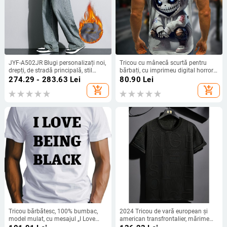
JYF-A502JR Blugi personalizați noi,
Tricou cu mânecă scurtă pentru
drepți, de stradă principală, stil
bărbați, cu imprimeu digital horror
american, retro, slăbire, plus fat,
de la Amazon, o generație
274.29 - 283.63
Lei
80.90
Lei
mărime mare, căptușiți cu fleece,
transfrontalieră
add_shopping_cart
add_shopping_cart
îngroșați
Tricou bărbătesc, 100% bumbac,
2024 Tricou de vară european și
model mulat, cu mesajul „I Love
american transfrontalier, mărime
Black People”, absorbant de
plus, nou, transfrontalier, culoare