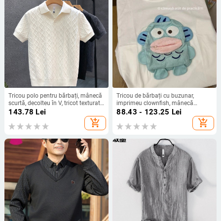
Tricou polo pentru bărbați, mânecă
Tricou de bărbați cu buzunar,
scurtă, decolteu în V, tricot texturat,
imprimeu clownfish, mânecă
ușor, respirabil pentru vară
scurtă, croi lejer, din bumbac
143.78
Lei
88.43 - 123.25
Lei
add_shopping_cart
add_shopping_cart