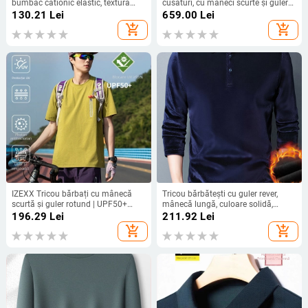
bumbac cationic elastic, textură
cusături, cu mâneci scurte și guler
fleece, gât înalt stil mock neck,
semi-înalt, casual pentru primăvară
130.21
Lei
659.00
Lei
croială slim
și toamnă.
add_shopping_cart
add_shopping_cart
IZEXX Tricou bărbați cu mânecă
Tricou bărbătești cu guler rever,
scurtă și guler rotund | UPF50+
mânecă lungă, culoare solidă,
Protecție solară, Uscare rapidă și
căptușit cu fleece pentru iarnă, stil
196.29
Lei
211.92
Lei
respirabil, Poliester Desang Plain
american
add_shopping_cart
add_shopping_cart
Weave, Croi lejer, Vară