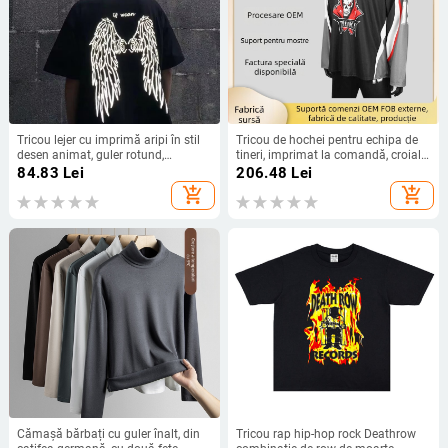
Tricou lejer cu imprimă aripi în stil
Tricou de hochei pentru echipa de
desen animat, guler rotund,
tineri, imprimat la comandă, croială
material poliester, vară
lejeră, material respirabil, uscare
84.83
Lei
206.48
Lei
rapidă, cu numere și text imprimate
add_shopping_cart
add_shopping_cart
Cămașă bărbați cu guler înalt, din
Tricou rap hip-hop rock Deathrow