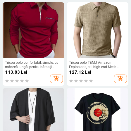
Tricou polo confortabil, simplu, cu
Tricou polo TEMU Amazon
mânecă lungă, pentru bărbați
Explosions, stil high-end Mesh
europeni și americani, mărime
Buersucker, mătase glacială, cu
113.83
Lei
127.12
Lei
mare, vară, subțire, culoare solidă,
mânecă scurtă, pentru bărbați,
add_shopping_cart
add_shopping_cart
casual, din fibră de poliester
model Lasel, culoare solidă, mărime
plus