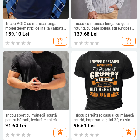
Tricou POLO cu mânecă lungă,
Tricou cu mânecă lungă, cu guler
model geometric, de înaltă calitate,
rotund, culoare solidă, stil european
pentru primăvară și vară, cu rever și
și american transfrontalier 2024
139.10
Lei
137.68
Lei
nasturi, model popular, MB14
add_shopping_cart
add_shopping_cart
Tricou sport cu mânecă scurtă
Tricou bărbătesc casual cu mânecă
pentru bărbați, textură elastică,
scurtă, imprimat digital 3D, cu stație
uscare rapidă, american, alergare,
independentă Amazon
91.63
Lei
95.61
Lei
antrenament, baschet, fitness,
transfrontalieră TEMU, 2024,
add_shopping_cart
add_shopping_cart
haine, tricou cu guler rotund, strâmt
Europa și Statele Unite, 2024