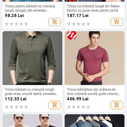
Tricou pentru bărbați cu mânecă
Tricou cu mânecă lungă din fleece
lungă, dungat, din amestec
termic, cu guler rever, pentru iarnă
poliester, cu guler rever, ușor, pentru
98.28
Lei
187.17
Lei
primăvară și toamnă
add_shopping_cart
add_shopping_cart
Tricou bărbați cu mânecă lungă,
Tricou bărbătesc din mătase de
guler rever, croială lejeră, amestec
dud, mânecă scurtă, guler rotund,
poliester, primăvară–toamnă 2025,
croială lejeră, respirabil
112.33
Lei
406.99
Lei
casual
add_shopping_cart
add_shopping_cart