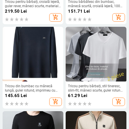
Tricou pentru bărbați, croială lejeră,
Tricou bărbătesc din bumbac,
guler rever, mâneci scurte, material
mânecă scurtă, croială lejeră, 100%
nylon-spandex, imprimare
bumbac, absorbție a umezelii
219.50
Lei
151.71
Lei
geometrică digitală
add_shopping_cart
add_shopping_cart
Tricou din bumbac cu mânecă
Tricou pentru bărbați, stil tineresc,
lungă, guler rotund, imprimeu cu
slim-fit, mâneci scurte, guler rotund,
litere, stil casual
poliester uscare rapidă, vară
145.65
Lei
61.29
Lei
add_shopping_cart
add_shopping_cart