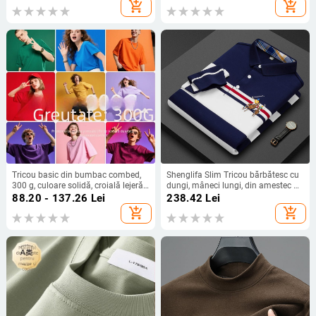
umezelii (Viscose 47.9%, Nylon
bumbac, primăvară-toamnă,
add_shopping_cart
add_shopping_cart
41.2%, Spandex 10.9%)
respirabil
Tricou basic din bumbac combed,
Shenglifa Slim Tricou bărbătesc cu
300 g, culoare solidă, croială lejeră,
dungi, mâneci lungi, din amestec de
guler rotund, mânecă scurtă, stil
bumbac – primăvara 2025
88.20 - 137.26
Lei
238.42
Lei
american
add_shopping_cart
add_shopping_cart