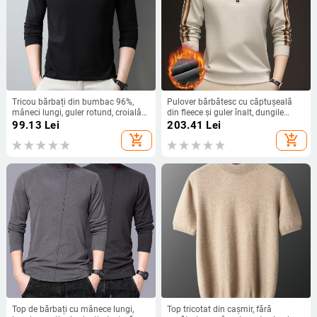
Tricou bărbați din bumbac 96%,
Pulover bărbătesc cu căptușeală
mâneci lungi, guler rotund, croială
din fleece și guler înalt, dungile
Slim, țesătură subțire
verticale, fermoar parțial, amestec
99.13
Lei
203.41
Lei
poliester
add_shopping_cart
add_shopping_cart
Top de bărbați cu mânece lungi,
Top tricotat din cașmir, fără