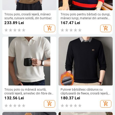
Tricou polo, croială lejeră, mâneci
Tricou polo pentru bărbați cu dungi,
scurte, culoare solidă, din bumbac
mâneci lungi, material din amestec
de bumbac, toamnă 2024
233.89
Lei
167.47
Lei
add_shopping_cart
add_shopping_cart
Tricou polo cu mânecă scurtă,
Pulover bărbătesc călduros cu
croială lejeră, amestec din fibre de
căptușeală de fleece, croială lejeră,
poliester (96%+), design cu colaje,
mâneci lungi, țesătură tricotată
132.56
Lei
180.37
Lei
respirabil și care evacuează
add_shopping_cart
add_shopping_cart
umezeala