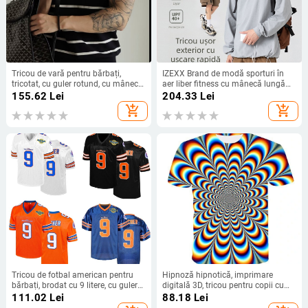
Tricou de vară pentru bărbați,
IZEXX Brand de modă sporturi în
tricotat, cu guler rotund, cu mânecă
aer liber fitness cu mânecă lungă
scurtă, cu dungi, casual, la modă,
tricou bărbați costum de alergare
155.62
Lei
204.33
Lei
ins, lejer, all-match, 2024
cu uscare rapidă lejeră pentru
add_shopping_cart
add_shopping_cart
cupluri cămașă de bază top
Tricou de fotbal american pentru
Hipnoză hipnotică, imprimare
bărbați, brodat cu 9 litere, cu guler
digitală 3D, tricou pentru copii cu
în V, respirabil, clasic, retro, din
mânecă scurtă, poate fi colorat
111.02
Lei
88.18
Lei
plasă, uniformă de fotbal pentru
complet