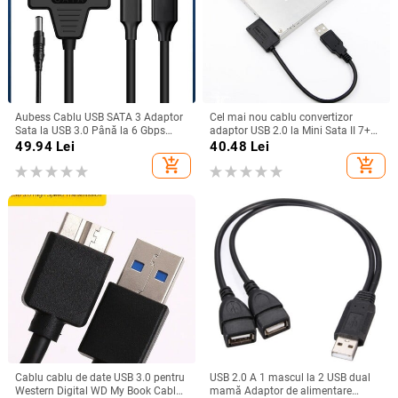
Aubess Cablu USB SATA 3 Adaptor
Cel mai nou cablu convertizor
Sata la USB 3.0 Până la 6 Gbps
adaptor USB 2.0 la Mini Sata II 7+6
Suport hard disk extern SSD HDD de
13Pin pentru laptop DVD/CD ROM
49.94
Lei
40.48
Lei
2,5 inchi 22 pini Sata III A25 2.0
Slimline Drive În stoc pentru
add_shopping_cart
add_shopping_cart
Cablu cablu de date USB 3.0 pentru
USB 2.0 A 1 mascul la 2 USB dual
Western Digital WD My Book Cablu
mamă Adaptor de alimentare