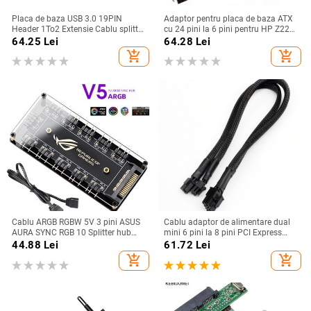
Placa de baza USB 3.0 19PIN
Adaptor pentru placa de baza ATX
Header 1To2 Extensie Cablu splitter
cu 24 pini la 6 pini pentru HP Z220
19Pin 20Pin Extensie internă
Z230 SFF MT TWR seria 4000 6005
64.25
Lei
64.28
Lei
Header Cablu adaptor 15Cm
8300 ProDesk 600 G1 EliteDesk 800
add_shopping_cart
add_shopping_cart
Cablu ARGB RGBW 5V 3 pini ASUS
Cablu adaptor de alimentare dual
AURA SYNC RGB 10 Splitter hub
mini 6 pini la 8 pini PCI Express
SATA Adaptor cablu prelungitor de
pentru placa video pentru Mac Pro
44.88
Lei
61.72
Lei
alimentare LED bandă lumină PC
Tower/Power Mac G5 15-inch
add_shopping_cart
add_shopping_cart
RGB ventilator Cooler