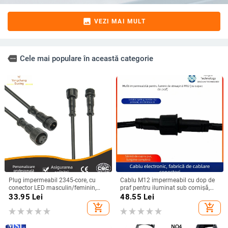
image
VEZI MAI MULT
more
Cele mai populare în această categorie
Plug impermeabil 2345-core, cu
Cablu M12 impermeabil cu dop de
conector LED masculin/feminin,
praf pentru iluminat sub cornișă,
cablu negru pentru iluminat exterior
conector aviatic de 3 pini, masculin
33.95
Lei
48.55
Lei
și autovehicule
și feminin, cablu de alimentare
add_shopping_cart
add_shopping_cart
personalizabil