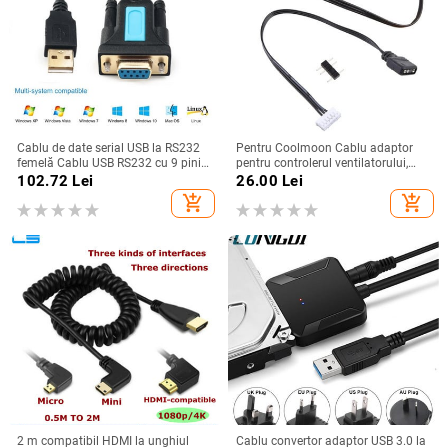
Cablu de date serial USB la RS232
Pentru Coolmoon Cablu adaptor
femelă Cablu USB RS232 cu 9 pini
pentru controlerul ventilatorului,
pentru afișaj electronic Cablu
mic 4Pin/6Pin la 5V ARGB 3Pin
102.72
Lei
26.00
Lei
RS232 de extensie a cântarului
Cablu convertizor 4pin/6Pin
add_shopping_cart
add_shopping_cart
electronic
Adaptor pentru controler
2 m compatibil HDMI la unghiul
Cablu convertor adaptor USB 3.0 la