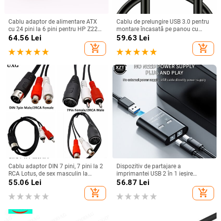
Cablu adaptor de alimentare ATX
Cablu de prelungire USB 3.0 pentru
cu 24 pini la 6 pini pentru HP Z220
montare încasată pe panou cu
Z230 SFF MT TWR seria 4000 6005
cataramă pentru mașină, camion,
64.56
Lei
59.63
Lei
8300 ProDesk 600 G1 EliteDesk 800
barcă, motocicletă, tablou de bord
add_shopping_cart
add_shopping_cart
1M
Cablu adaptor DIN 7 pini, 7 pini la 2
Dispozitiv de partajare a
RCA Lotus, de sex masculin la
imprimantei USB 2 în 1 ieșire
femelă, pentru echipament audio
Dispozitiv de partajare a
55.06
Lei
56.87
Lei
vintage, cablu adaptor pentru
imprimantei cu 2 porturi Comutare
add_shopping_cart
add_shopping_cart
difuzor, linie 0,5 m/1 m/1,5 m
manuală Kvm Splitter Hub
Convertor Plug and Play