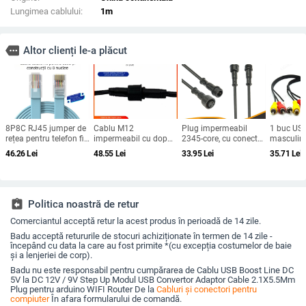
Lungimea cablului:
1m
more
Altor clienți le-a plăcut
8P8C RJ45 jumper de
Cablu M12
Plug impermeabil
1 buc US
rețea pentru telefon fix
impermeabil cu dop
2345-core, cu conector
masculin 
— cupru fără oxigen, 2
de praf pentru
LED masculin/feminin,
mamă ad
46.26
Lei
48.55
Lei
33.95
Lei
35.71
Lei
m, contacte placate cu
iluminat sub cornișă,
cablu negru pentru
Convertor
aur
conector aviatic de 3
iluminat exterior și
AV Cablu
pini, masculin și
autovehicule
USB la RC
feminin, cablu de
HDTV TV 
alimentare
sârmă
assignment_return
Politica noastră de retur
personalizabil
Comerciantul acceptă retur la acest produs în perioadă de 14 zile.
Badu acceptă retururile de stocuri achiziționate în termen de 14 zile -
începând cu data la care au fost primite *(cu excepția costumelor de baie
și a lenjeriei de corp).
Badu nu este responsabil pentru cumpărarea de Cablu USB Boost Line DC
5V la DC 12V / 9V Step Up Modul USB Convertor Adaptor Cable 2.1X5.5Mm
Plug pentru arduino WIFI Router De la
Cabluri și conectori pentru
compiuter
În afara formularului de comandă.