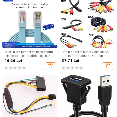
8P8C RJ45 jumper de rețea pentru
Cablu de ieșire audio video de 3,5
telefon fix — cupru fără oxigen, 2 m,
mm la RCA Cablu AUX Cablu mufă
contacte placate cu aur
3RCA și Splitter 6RCA Cablu AV TV
46.26
Lei
37.71
Lei
DVD adaptator
add_shopping_cart
add_shopping_cart