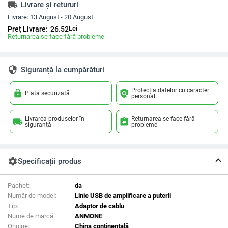
local_shipping
Livrare și retururi
Livrare:
13 August - 20 August
Lei
Preț Livrare:
26.52
Returnarea se face fără probleme
security
Siguranță la cumpărături
Protecția datelor cu caracter
lock
policy
Plata securizată
personal
Livrarea produselor în
Returnarea se face fără
local_shipping
assignment_return
siguranță
probleme
settings
Specificații produs
Pachet:
da
Număr de model:
Linie USB de amplificare a puterii
Tip:
Adaptor de cablu
Nume de marcă:
ANMONE
Origine:
China continentală