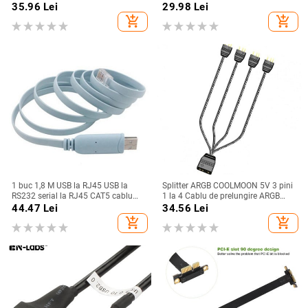
de date hard disk extern mobil
pentru hub de date Splitter Y Cablu
35.96
Lei
29.98
Lei
0,3/0,5/1 m
de alimentare pentru încărcare USB
add_shopping_cart
add_shopping_cart
Cablu prelungitor
1 buc 1,8 M USB la RJ45 USB la
Splitter ARGB COOLMOON 5V 3 pini
RS232 serial la RJ45 CAT5 cablu
1 la 4 Cablu de prelungire ARGB
adaptor consolă pentru routere
pentru placa de bază universală de
44.47
Lei
34.56
Lei
Cisco Nou
33,5 cm cu capac de protecție
add_shopping_cart
add_shopping_cart
pentru desktop