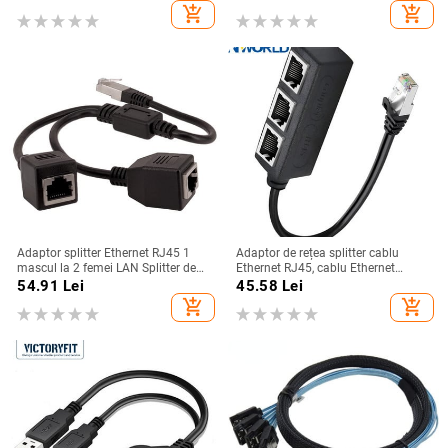
Micro USB Stick Stocare externă
femelă Convertor conector
add_shopping_cart
add_shopping_cart
Adaptor splitter Ethernet RJ45 1
Adaptor de rețea splitter cablu
mascul la 2 femei LAN Splitter de
Ethernet RJ45, cablu Ethernet
rețea Suport Cat7 Cat6 cablu
Splitter 1 la 3 Adaptor pentru
54.91
Lei
45.58
Lei
prelungitor pentru rețea Internet
conector Super LAN Ethernet
add_shopping_cart
add_shopping_cart
adecvat Cat 6