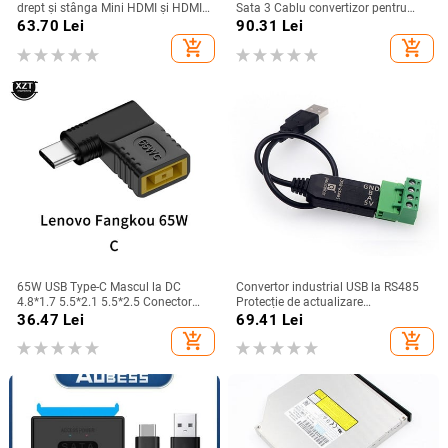
drept și stânga Mini HDMI și HDMI
Sata 3 Cablu convertizor pentru
și Micro HDMI mascul la masculin
hard disk USB 3.0 pentru Adaptor
63.70
Lei
90.31
Lei
Cablu flexibil elastic ondulat cu arc
HDD SSD Samsung Seagate WD 2.5
add_shopping_cart
add_shopping_cart
V1.4 DSLR
3.5
65W USB Type-C Mascul la DC
Convertor industrial USB la RS485
4.8*1.7 5.5*2.1 5.5*2.5 Conector
Protecție de actualizare
Femeie Adaptor Laptop Convertor
Compatibilitate convertizor RS232
36.47
Lei
69.41
Lei
Mufă pentru Lenovo Hp Asus
Compatibilitate V2.0 Modul de
add_shopping_cart
add_shopping_cart
placă conector RS-485 A standard