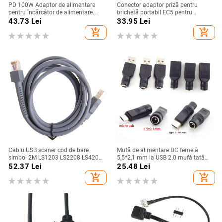
PD 100W Adaptor de alimentare
Conector adaptor priză pentru
pentru încărcător de alimentare
brichetă portabil EC5 pentru
pentru laptop 5A 20V Conector
amplificator de baterie auto de 12 V
43.73
Lei
33.95
Lei
mamă tip C la convertizor de mufă
demaror auto
add_shopping_cart
add_shopping_cart
jack masculin DC pentru
Lenovo/HP/DELL
Cablu USB scaner cod de bare
Mufă de alimentare DC femelă
simbol 2M LS1203 LS2208 LS4208
5,5*2,1 mm la USB 2.0 mufă tată
LS3008 CBA-U01-S07ZAR
mirco tip c mufă femelă mufă 5V
52.37
Lei
25.48
Lei
Adaptor convertor conector pentru
add_shopping_cart
add_shopping_cart
laptop