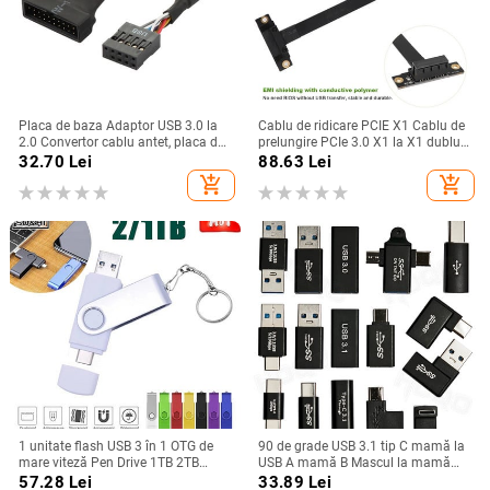
Placa de baza Adaptor USB 3.0 la
Cablu de ridicare PCIE X1 Cablu de
2.0 Convertor cablu antet, placa de
prelungire PCIe 3.0 X1 la X1 dublu
baza USB3.0 20 pini la 9 pini, USB
unghi drept de 90 de grade 8 Gbps
32.70
Lei
88.63
Lei
2.0 9 pini la 20 pini Header Bridge
PCI Express 1X placă de ridicare
add_shopping_cart
add_shopping_cart
1 unitate flash USB 3 în 1 OTG de
90 de grade USB 3.1 tip C mamă la
mare viteză Pen Drive 1TB 2TB
USB A mamă B Mascul la mamă
Adaptor TYPE-C Cadouri Breloc
Adaptor OTG tip C la usb 3.0 mamă
57.28
Lei
33.89
Lei