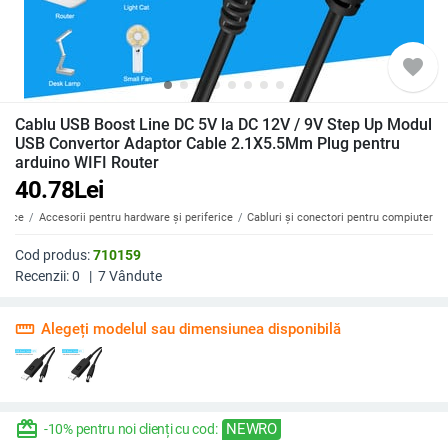
favorite
Cablu USB Boost Line DC 5V la DC 12V / 9V Step Up Modul
USB Convertor Adaptor Cable 2.1X5.5Mm Plug pentru
arduino WIFI Router
40.78
Lei
erice
Accesorii pentru hardware și periferice
Cabluri și conectori pentru compiuter
Cod produs:
710159
Recenzii:
0
|
7
Vândute
straighten
Alegeți modelul sau dimensiunea disponibilă
redeem
NEWRO
-10% pentru noi clienți cu cod: