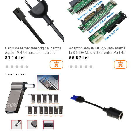
Cablu de alimentare original pentru
Adaptor Sata la IDE 2.5 Sata mamă
Apple TV 4K Capsula timpului
la 3.5 IDE Mascul Convertor Port 40
Apple Cablu cablu de alimentare
PIN 1.5Gbs 2.5 la 3.5 Suport IDE
81.14
Lei
55.57
Lei
CA pentru PS4 PS5 Xbox Series X/S
ATA 133 100 HDD CD DVD
add_shopping_cart
add_shopping_cart
Cablu de alimentare pentru laptop
Încărcător