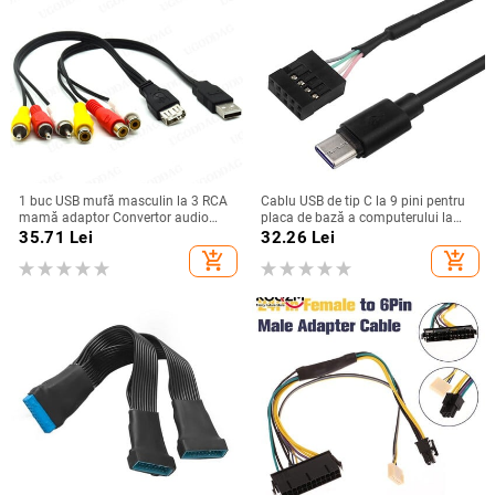
1 buc USB mufă masculin la 3 RCA
Cablu USB de tip C la 9 pini pentru
mamă adaptor Convertor audio
placa de bază a computerului la
Video AV Cablu A/V Cablu USB la
ecranul secundar USBC, ecranul
35.71
Lei
32.26
Lei
RCA pentru HDTV TV cablu de
LCD al computerului
add_shopping_cart
add_shopping_cart
sârmă