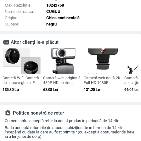
Max. Rezoluţie:
1024x768
Nume de marcă:
CUGUU
Origine:
China continentală
Culoare:
negru
more
Altor clienți le-a plăcut
Cameră WiFi Cameră
Cameră web originală
Cameră web nouă 2K
Cameră w
de supraveghere IP
480P HD pentru
Full HD 1080P
aplicație 
Wifi fiabilă 200mAh
computer Cameră
Cameră web
acasă, bir
135.80
Lei
63.08
Lei
131.20
Lei
66.01
Lei
Baterie Cameră WiFi
video conferință
Autofocus cu
computer
fără fir Cameră WiFi
Computer de birou
microfon Cameră web
cameră we
Dispozitiv de
Notebook USB
USB pentru PC
definiție
securitate pentru birou
Microfon Educație
Computer Mac Laptop
încorpora
online
Cameră web de birou
assignment_return
Politica noastră de retur
Comerciantul acceptă retur la acest produs în perioadă de 14 zile.
Badu acceptă retururile de stocuri achiziționate în termen de 14 zile -
începând cu data la care au fost primite *(cu excepția costumelor de baie
și a lenjeriei de corp).