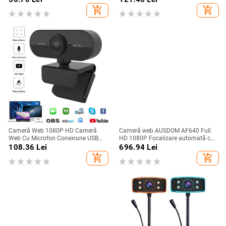
mișcare Camera video Mini Cam
1080P MJPG/YUY2 Placă pentru
add_shopping_cart
add_shopping_cart
Monitor Casa inteligentă Nou
cameră Web Dropship
Cameră Web 1080P HD Cameră
Cameră web AUSDOM AF640 Full
Web Cu Microfon Conexiune USB
HD 1080P Focalizare automată cu
Cameră Web pentru PC Computer
microfon cu anulare a zgomotului
108.36
Lei
696.94
Lei
Mac Laptop Desktop Apel video în
Cameră web pentru Windows Mac
add_shopping_cart
add_shopping_cart
direct Mini cameră