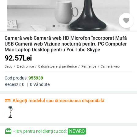
favorite
Cameră web Cameră web HD Microfon încorporat Mufă
USB Cameră web Viziune nocturnă pentru PC Computer
Mac Laptop Desktop pentru YouTube Skype
92.57
Lei
Badu
Electronice
Calculatoare și periferice
Periferice
Cameră web
Cod produs:
955939
Recenzii:
0
|
0
Vândute
straighten
Alegeți modelul sau dimensiunea disponibilă
redeem
NEWRO
-10% pentru noi clienți cu cod: