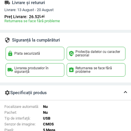
local_shipping
Livrare și retururi
Livrare:
13 August - 20 August
Lei
Preț Livrare:
26.52
Returnarea se face fără probleme
security
Siguranță la cumpărături
Protecția datelor cu caracter
lock
policy
Plata securizată
personal
Livrarea produselor în
Returnarea se face fără
local_shipping
assignment_return
siguranță
probleme
settings
Specificații produs
Focalizare automată:
Nu
Pachet:
Nu
Tip de interfață:
USB
Senzor de imagine:
CMOS
Pixeli:
5 Mega