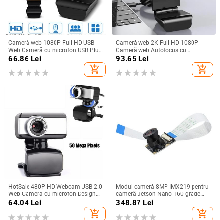
Cameră web 1080P Full HD USB
Cameră web 2K Full HD 1080P
Web Cameră cu microfon USB Plug
Cameră web Autofocus cu
And Play Apel video Web Cam
microfon Cameră web USB pentru
66.86
Lei
93.65
Lei
pentru PC Computer Desktop
PC Computer Mac Laptop Cameră
add_shopping_cart
add_shopping_cart
Gamer Webcast
web de birou
HotSale 480P HD Webcam USB 2.0
Modul cameră 8MP IMX219 pentru
Web Camera cu microfon Design
cameră Jetson Nano 160 grade
flexibil rotativ pentru desktop,
FOV 3280 X 2464 cu cablu plat
64.04
Lei
348.87
Lei
laptop, PC, suport pentru sistemul
flexibil de 15 cm
add_shopping_cart
add_shopping_cart
Windows