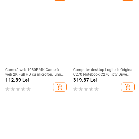
Cameră web 1080P/4K Cameră
Computer desktop Logitech Original
web 2K Full HD cu microfon, lumină
C270 Notebook C270i iptv Drive
de umplere cu LED, cameră web
gratuit Curs online Cameră web
112.39
Lei
319.37
Lei
USB rotativă pentru computer,
Înregistrare chat video Cameră USB
add_shopping_cart
add_shopping_cart
laptop, pentru Youtube
HD