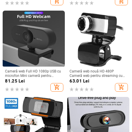
add_shopping_cart
add_shopping_cart
securitate pentru birou
sugari și animale de companie
Cameră web Full HD 1080p USB cu
Cameră web nouă HD 480P
microfon Mini cameră pentru
Cameră web pentru streaming cu
computer, rotativă flexibilă, pentru
microfoane Cameră web pentru
81.25
Lei
63.01
Lei
laptopuri, cameră web pentru
jocuri Conferințe Desktop Cameră
add_shopping_cart
add_shopping_cart
desktop Educație online
web HD Cameră web Cameră web