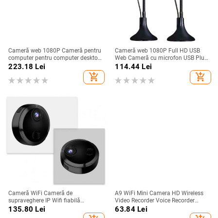
Cameră web 1080P Cameră pentru
Cameră web 1080P Full HD USB
computer pentru computer desktop
Web Cameră cu microfon USB Plug
cu microfon cu absorbție a
and Play Apel video Web Cam
223.18
Lei
114.44
Lei
sunetului și cameră HD Suportă
pentru PC Accesorii pentru
add_shopping_cart
add_shopping_cart
televizoare Windows MAC și
computer
Android
Cameră WiFi Cameră de
A9 WiFi Mini Camera HD Wireless
supraveghere IP Wifi fiabilă
Video Recorder Voice Recorder
200mAh Baterie Cameră WiFi fără
Camera de monitorizare a
135.80
Lei
63.84
Lei
fir Cameră WiFi Dispozitiv de
securității Smart Home pentru