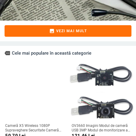
image
VEZI MAI MULT
more
Cele mai populare în această categorie
Cameră X5 Wireless 1080P
OV3660 Imagini Modul de cameră
Supraveghere Securitate Cameră
USB 3MP Modul de monitorizare a
video Viziune nocturnă Detectare
obiectivului cu focalizare manuală
50.70
Lei
121.46
Lei