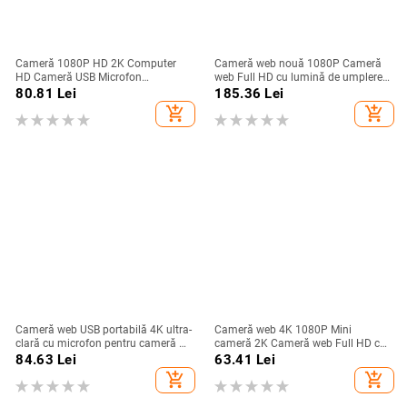
Cameră 1080P HD 2K Computer
Cameră web nouă 1080P Cameră
HD Cameră USB Microfon
web Full HD cu lumină de umplere
încorporat Cameră de rețea Cameră
LED Microfon Conexiune USB
80.81
Lei
185.36
Lei
web pentru lucru cu microfon
Cameră web pentru PC Computer
add_shopping_cart
add_shopping_cart
Trepied
Mac Laptop Cameră de birou
Cameră web USB portabilă 4K ultra-
Cameră web 4K 1080P Mini
clară cu microfon pentru cameră de
cameră 2K Cameră web Full HD cu
birou pentru computer, difuzare,
microfon Cameră web USB 30fps
84.63
Lei
63.41
Lei
apel video, conferință, cameră web
pentru focalizare automată PC
add_shopping_cart
add_shopping_cart
de lucru
Laptop Cameră de filmare video