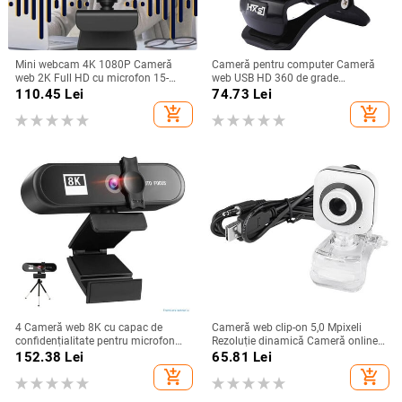
Mini webcam 4K 1080P Cameră
Cameră pentru computer Cameră
web 2K Full HD cu microfon 15-
web USB HD 360 de grade
30fps USB Web Cam pentru
Focalizare automată Clip-on pentru
110.45
Lei
74.73
Lei
Youtube PC Laptop Cameră de
PC Laptop Notebook Computer
add_shopping_cart
add_shopping_cart
streaming live
Skype Youtube Cameră CCD cu
microfon
4 Cameră web 8K cu capac de
Cameră web clip-on 5,0 Mpixeli
confidențialitate pentru microfon
Rezoluție dinamică Cameră online
pentru Apeluri video Conferințe
Cameră web cu microfon
152.38
Lei
65.81
Lei
DropShipping
add_shopping_cart
add_shopping_cart