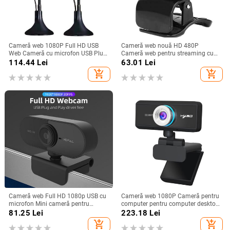
Cameră web 1080P Full HD USB
Cameră web nouă HD 480P
Web Cameră cu microfon USB Plug
Cameră web pentru streaming cu
and Play Apel video Web Cam
microfoane Cameră web pentru
114.44
Lei
63.01
Lei
pentru PC Accesorii pentru
jocuri Conferințe Desktop Cameră
add_shopping_cart
add_shopping_cart
computer
web HD Cameră web Cameră web
Cameră web Full HD 1080p USB cu
Cameră web 1080P Cameră pentru
microfon Mini cameră pentru
computer pentru computer desktop
computer, rotativă flexibilă, pentru
cu microfon cu absorbție a
81.25
Lei
223.18
Lei
laptopuri, cameră web pentru
sunetului și cameră HD Suportă
add_shopping_cart
add_shopping_cart
desktop Educație online
televizoare Windows MAC și