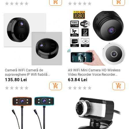
add_shopping_cart
add_shopping_cart
direct Mini cameră
Cameră WiFi Cameră de
A9 WiFi Mini Camera HD Wireless
supraveghere IP Wifi fiabilă
Video Recorder Voice Recorder
200mAh Baterie Cameră WiFi fără
Camera de monitorizare a
135.80
Lei
63.84
Lei
fir Cameră WiFi Dispozitiv de
securității Smart Home pentru
add_shopping_cart
add_shopping_cart
securitate pentru birou
sugari și animale de companie