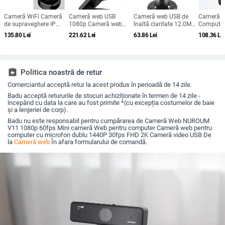
Cameră WiFi Cameră
Cameră web USB
Cameră web USB de
Cameră 
de supraveghere IP
1080p Cameră web
înaltă claritate 12.0MP
Compute
Wifi fiabilă 200mAh
4K cu microfon
6 LED-uri Cameră web
USB Micr
135.80
Lei
221.62
Lei
63.86
Lei
108.36
Le
Baterie Cameră WiFi
Cameră pentru PC
cu lumină de noapte
încorpor
fără fir Cameră WiFi
Cameră web completă
Microfon încorporat
rețea US
Dispozitiv de
HD 60fps pentru
pentru PC laptop
pentru lu
securitate pentru birou
computer PC
microfon 
Conferință video în
assignment_return
Politica noastră de retur
timp real
Comerciantul acceptă retur la acest produs în perioadă de 14 zile.
Badu acceptă retururile de stocuri achiziționate în termen de 14 zile -
începând cu data la care au fost primite *(cu excepția costumelor de baie
și a lenjeriei de corp).
Badu nu este responsabil pentru cumpărarea de Cameră Web NUROUM
V11 1080p 60fps Mini cameră Web pentru computer Cameră web pentru
computer cu microfon dublu 1440P 30fps FHD 2K Cameră video USB De
la
Cameră web
În afara formularului de comandă.