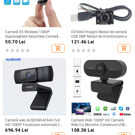
Cameră X5 Wireless 1080P
OV3660 Imagini Modul de cameră
Supraveghere Securitate Cameră
USB 3MP Modul de monitorizare a
video Viziune nocturnă Detectare
obiectivului cu focalizare manuală
50.70
Lei
121.46
Lei
mișcare Camera video Mini Cam
1080P MJPG/YUY2 Placă pentru
add_shopping_cart
add_shopping_cart
Monitor Casa inteligentă Nou
cameră Web Dropship
Cameră web AUSDOM AF640 Full
Cameră Web 1080P HD Cameră
HD 1080P Focalizare automată cu
Web Cu Microfon Conexiune USB
microfon cu anulare a zgomotului
Cameră Web pentru PC Computer
696.94
Lei
108.36
Lei
Cameră web pentru Windows Mac
Mac Laptop Desktop Apel video în