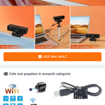
image
VEZI MAI MULT
more
Cele mai populare în această categorie