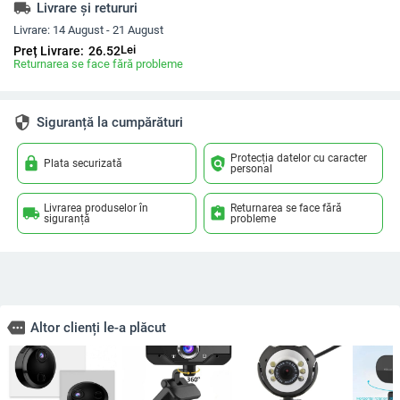
local_shipping
Livrare și retururi
Livrare:
14 August - 21 August
Lei
Preț Livrare:
26.52
Returnarea se face fără probleme
security
Siguranță la cumpărături
Protecția datelor cu caracter
lock
policy
Plata securizată
personal
Livrarea produselor în
Returnarea se face fără
local_shipping
assignment_return
siguranță
probleme
more
Altor clienți le-a plăcut