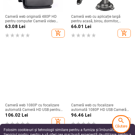
Cameră web originală 480P HD
Cameră web cu aplicație largă
pentru computer Cameră video
pentru acasă, birou, dormitor,
conferință Computer de birou
computer de masă, cameră web de
63.08
Lei
66.01
Lei
Notebook USB Microfon Educație
înaltă definiție cu microfon
add_shopping_cart
add_shopping_cart
online
încorporat
Cameră web 1080P cu focalizare
Cameră web cu focalizare
automată Cameră HD USB pentru
automată 1080P HD USB Cameră
computer Microfon încorporat
pentru computer Microfon
106.02
Lei
96.46
Lei
pentru studiul online Transmisie în
încorporat Driver gratuit Periferice
search
add_shopping_cart
add_shopping_cart
direct Conferință de apeluri video
pentru computer Camere web
Căutare
Folosim cookie-uri și tehnologii similare pentru a furniza și îmbunătăți
Serviciul nostru, pentru a vă oferi cea mai bună experiență de utilizare, pentru a