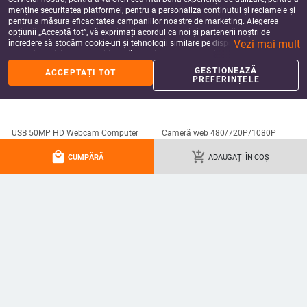
menține securitatea platformei, pentru a personaliza conținutul și reclamele și
pentru a măsura eficacitatea campaniilor noastre de marketing. Alegerea
opțiunii „Acceptă tot”, vă exprimați acordul ca noi și partenerii noștri de
Vezi mai mult
încredere să stocăm cookie-uri și tehnologii similare pe dispozitivul dvs. în
scopuri publicitare și analitice. Vă puteți gestiona preferințele în orice moment
făcând clic pe „Gestionează preferințele”. Pentru mai multe informații, vă
GESTIONEAZĂ
ACCEPTAȚI TOT
rugăm să consultați
Politica noastră de confidențialitate
.
PREFERINȚELE
USB 50MP HD Webcam Computer
Cameră web 480/720P/1080P
WebCam Cameră WebCam
Cameră pentru computer cu
Cameră Web Cameră USB Plug
microfon de reducere a zgomotului
90.20
Lei
114.44
Lei
local_mall
add_shopping_cart
CUMPĂRĂ
ADAUGAȚI ÎN COȘ
Webcam Conferință Lucru pentru
USB Plug & Play pentru întâlniri
add_shopping_cart
add_shopping_cart
computer PC Laptop Gamer
video online
Webcast