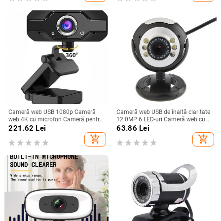
Android
Cameră web USB 1080p Cameră
Cameră web USB de înaltă claritate
web 4K cu microfon Cameră pentru
12.0MP 6 LED-uri Cameră web cu
PC Cameră web completă HD
lumină de noapte Microfon
221.62
Lei
63.86
Lei
60fps pentru computer PC
încorporat pentru PC laptop
add_shopping_cart
add_shopping_cart
Conferință video în timp real