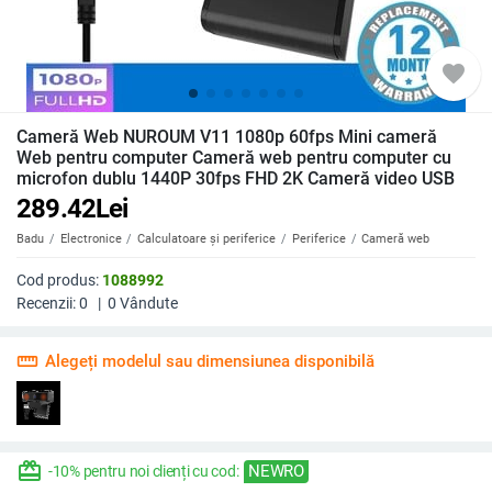
favorite
Cameră Web NUROUM V11 1080p 60fps Mini cameră
Web pentru computer Cameră web pentru computer cu
microfon dublu 1440P 30fps FHD 2K Cameră video USB
289.42
Lei
Badu
Electronice
Calculatoare și periferice
Periferice
Cameră web
Cod produs:
1088992
Recenzii:
0
|
0
Vândute
straighten
Alegeți modelul sau dimensiunea disponibilă
redeem
NEWRO
-10% pentru noi clienți cu cod: