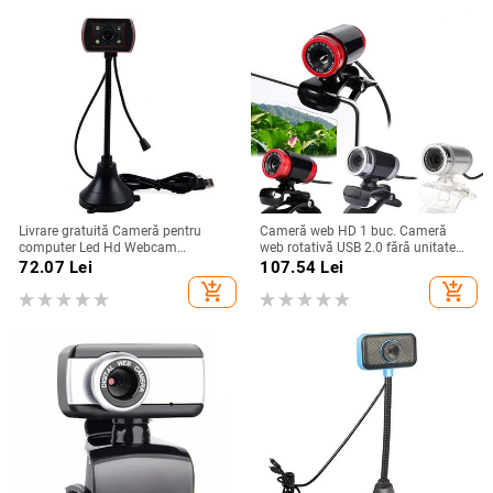
Livrare gratuită Cameră pentru
Cameră web HD 1 buc. Cameră
computer Led Hd Webcam
web rotativă USB 2.0 fără unitate
Computer de birou PC Video Usb cu
HD pentru conferințe video Web
72.07
Lei
107.54
Lei
microfon Cameră cu vedere de
Cam cu driver microfon MIC pentru
add_shopping_cart
add_shopping_cart
noapte Mini Cameră USB
computer, computer, laptop