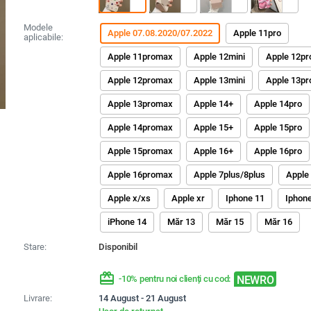
Modele
Apple 07.08.2020/07.2022
Apple 11pro
aplicabile:
Apple 11promax
Apple 12mini
Apple 12pr
Apple 12promax
Apple 13mini
Apple 13pr
Apple 13promax
Apple 14+
Apple 14pro
Apple 14promax
Apple 15+
Apple 15pro
Apple 15promax
Apple 16+
Apple 16pro
Apple 16promax
Apple 7plus/8plus
Apple
Apple x/xs
Apple xr
Iphone 11
Iphon
iPhone 14
Măr 13
Măr 15
Măr 16
Stare:
Disponibil
redeem
NEWRO
-10% pentru noi clienți cu cod:
Livrare:
14 August - 21 August