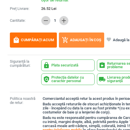
Ușor de returnat
Preț Livrare:
26.52
Lei
remove
add
Cantitate:
1
local_mall
add_shopping_cart
favorite
Adaugă la 
CUMPĂRAȚI ACUM
ADAUGAȚI ÎN COȘ
Siguranță la
Returnarea se
lock
assignment_return
Plata securizată
cumpărături:
probleme
Protecția datelor cu
Livrarea prod
policy
local_shipping
caracter personal
siguranță
Politica noastră
Comerciantul acceptă retur la acest produs în perioad
de retur:
Badu acceptă retururile de stocuri achiziționate în t
zile - începând cu data la care au fost primite *(cu e
costumelor de baie și a lenjeriei de corp).
Badu nu este responsabil pentru cumpărarea de Car
cu inimă, margini drepte, albă, potrivită pentru Appl
carcasă moale anti-cădere, simplă, colorată, inimă 1
pentru telefoane mobile
În afara formularului de co