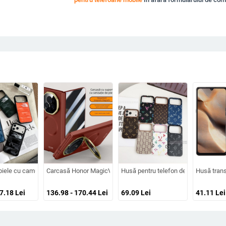
ate, prelucrată, personalizabilă, disipare căldură, anti-cadere, anti-amprentă
 design cartoon – protecție anti-cădere, finisaj mat, compatibilă cu seria iPho
piele cu camuflaj 3D, căptușeală din bumbac, stil jachetă de iarnă, compatibilă
Carcasă Honor MagicV3 cu senzație de piele și balama magneti
Husă pentru telefon denim, stil lux u
Husă trans
57.18
Lei
136.98 - 170.44
Lei
69.09
Lei
41.11
Lei