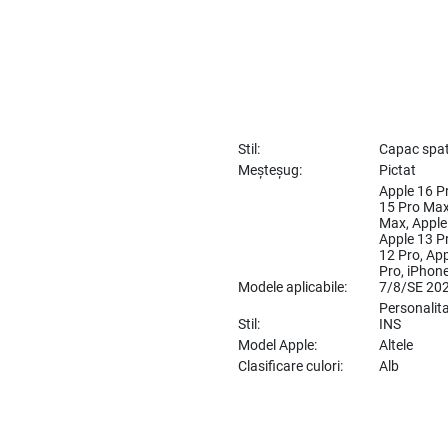
Stil:
Capac spa
Meșteșug:
Pictat
Apple 16 Pr
15 Pro Max,
Max, Apple
Apple 13 Pr
12 Pro, App
Pro, iPhon
Modele aplicabile:
7/8/SE 202
Personalita
Stil:
INS
Model Apple:
Altele
Clasificare culori:
Alb