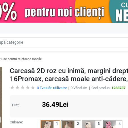
Huse pentru telefoane mobile
Carcasă 2D roz cu inimă, margini drepte
16Promax, carcasă moale anti-cădere, 
0
Evaluări utilizator
0
Vândute
Cod produs:
1233787
36.49
Lei
Preț:
Culoare:
1
2
3
4