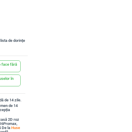
lista de dorințe
 face fără
uselor în
ă de 14 zile.
ermen de 14
xcepția
casă 2D roz
e 16Promax,
5 De la
Huse
mandă.