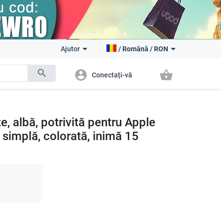
Ajutor
/
Română
/
RON
search
account_circle
shopping_basket
Conectați-vă
, albă, potrivită pentru Apple
simplă, colorată, inimă 15