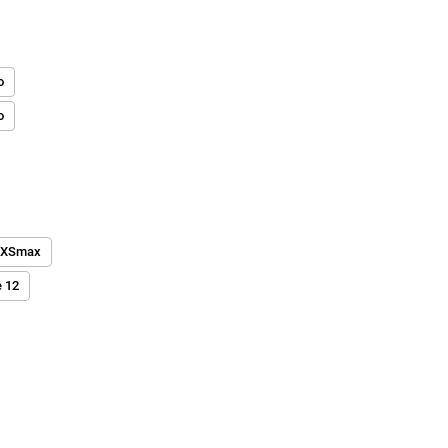
o
o
 XSmax
e 12