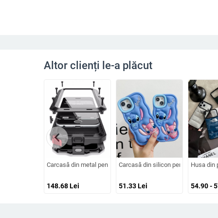
Altor clienți le-a plăcut
chevron_left
Carcasă din metal pentru Samsung Galaxy S24/S23/S25 Ultra, sp
Carcasă din silicon pentru iPhone cu
Husa din 
148.68
Lei
51.33
Lei
54.90 - 