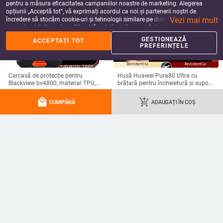
pentru a măsura eficacitatea campaniilor noastre de marketing. Alegerea
opțiunii „Acceptă tot”, vă exprimați acordul ca noi și partenerii noștri de
Vezi mai mult
încredere să stocăm cookie-uri și tehnologii similare pe dispozitivul dvs. în
scopuri publicitare și analitice. Vă puteți gestiona preferințele în orice moment
făcând clic pe „Gestionează preferințele”. Pentru mai multe informații, vă
GESTIONEAZĂ
ACCEPTAȚI TOT
rugăm să consultați
Politica noastră de confidențialitate
.
PREFERINȚELE
Carcasă de protecție pentru
Husă Huawei Pura80 Ultra cu
Blackview bv4800, material TPU,
brățară pentru încheietură și suport
realizată manual, personalizabilă
rotativ — textură piele Napa
49.75
Lei
99.03
Lei
electroplacată
local_mall
add_shopping_cart
add_shopping_cart
add_shopping_cart
CUMPĂRĂ
ADAUGAȚI ÎN COȘ
Husă pentru iPhone 17 Pro Max cu
Kalexin husă protector din acril