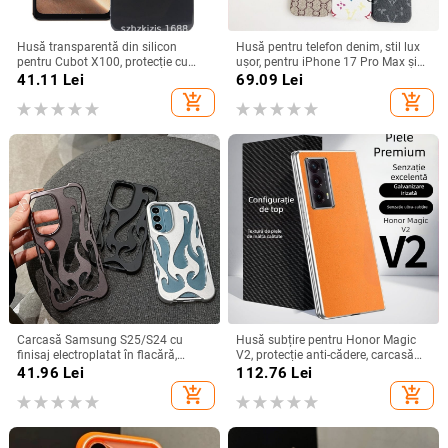
Husă transparentă din silicon
Husă pentru telefon denim, stil lux
pentru Cubot X100, protecție cu
ușor, pentru iPhone 17 Pro Max și
acoperire totală
iPhone 16, cu acoperire totală
41.11
Lei
69.09
Lei
add_shopping_cart
add_shopping_cart
Carcasă Samsung S25/S24 cu
Husă subțire pentru Honor Magic
finisaj electroplatat în flacără,
V2, protecție anti-cădere, carcasă
design decupat, compatibilă cu
dură pentru ecran pliabil, finisaj PU
41.96
Lei
112.76
Lei
A26/A36/A56 și A54/A55
piele electroplatinată
add_shopping_cart
add_shopping_cart