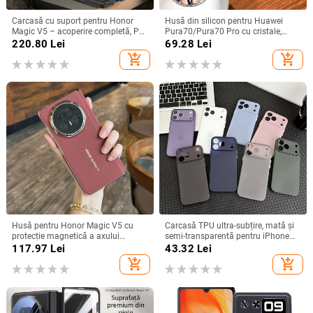
Carcasă cu suport pentru Honor
Husă din silicon pentru Huawei
Magic V5 – acoperire completă, PC
Pura70/Pura70 Pro cu cristale,
mat, anti-cădere, anti-amprente
transparentă, estetică, suport
220.80
Lei
69.28
Lei
încorporat și disipare a căldurii
add_shopping_cart
add_shopping_cart
Husă pentru Honor Magic V5 cu
Carcasă TPU ultra-subțire, mată și
protecție magnetică a axului
semi-transparentă pentru iPhone
central, acoperire completă a
11/12/14/15/16/17 Pro Max,
117.97
Lei
43.32
Lei
obiectivului, piele naturală,
protecție împotriva căderilor, anti-
add_shopping_cart
add_shopping_cart
electroplacare, protecție anti-cădere
amprente