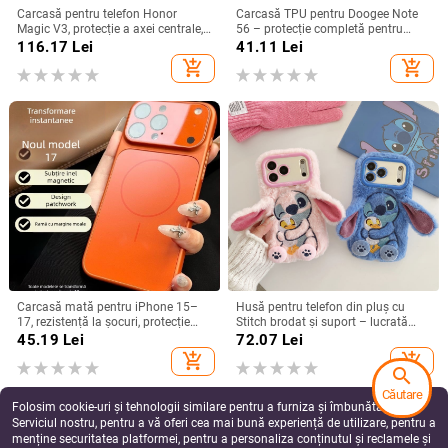
Carcasă pentru telefon Honor
Carcasă TPU pentru Doogee Note
Magic V3, protecție a axei centrale,
56 – protecție completă pentru
noul model Magic V5, husă ușoară
Note 56, Plus și Pro, realizată
116.17
Lei
41.11
Lei
din piele artificială cu
manual
add_shopping_cart
add_shopping_cart
electroplacare, anti-cădere
Carcasă mată pentru iPhone 15–
Husă pentru telefon din pluș cu
17, rezistență la șocuri, protecție
Stitch brodat și suport – lucrată
pentru obiectiv, prindere magnetică,
manual, stil desen animat drăguț,
45.19
Lei
72.07
Lei
în diverse culori
protecție anti-cădere, pentru seria
add_shopping_cart
add_shopping_cart
iPhone 11–17
search
Căutare
Folosim cookie-uri și tehnologii similare pentru a furniza și îmbunătăți
Serviciul nostru, pentru a vă oferi cea mai bună experiență de utilizare, pentru a
menține securitatea platformei, pentru a personaliza conținutul și reclamele și