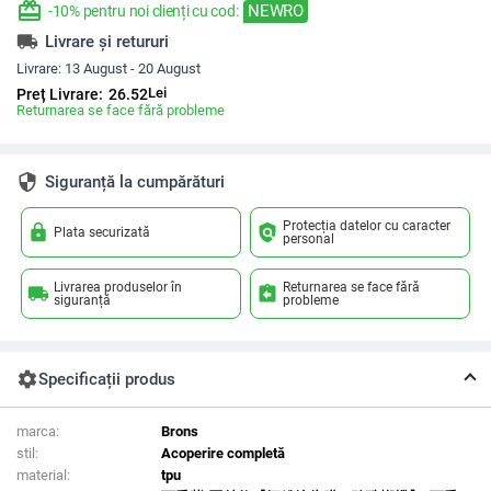
redeem
NEWRO
-10% pentru noi clienți cu cod:
local_shipping
Livrare și retururi
Livrare:
13 August - 20 August
Lei
Preț Livrare:
26.52
Returnarea se face fără probleme
security
Siguranță la cumpărături
Protecția datelor cu caracter
lock
policy
Plata securizată
personal
Livrarea produselor în
Returnarea se face fără
local_shipping
assignment_return
siguranță
probleme
settings
Specificații produs
marca:
Brons
stil:
Acoperire completă
material:
tpu