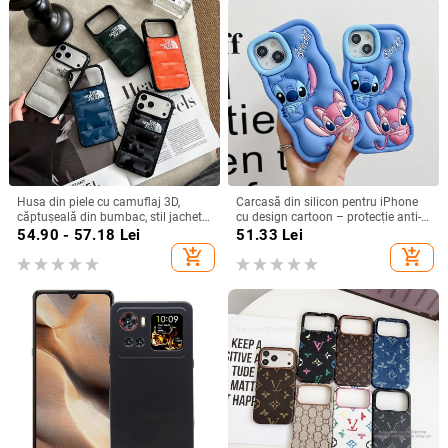
Husa din piele cu camuflaj 3D,
Carcasă din silicon pentru iPhone
căptușeală din bumbac, stil jachetă
cu design cartoon – protecție anti-
de iarnă, compatibilă cu iPhone
cădere, finisaj mat, compatibilă cu
54.90 - 57.18
Lei
51.33
Lei
12–17 Pro Max
seria iPhone 11/12/13/14
add_shopping_cart
add_shopping_cart
(Pro/Max)