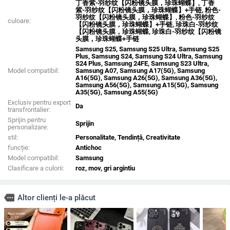
丁香紫-羽纱纹【闪粉镜头膜，珍珠蝴蝶】, 丁香
紫-羽纱纹【闪粉镜头膜，珍珠蝴蝶】+手链, 粉色-
羽纱纹【闪粉镜头膜，珍珠蝴蝶】, 粉色-羽纱纹
culoare:
【闪粉镜头膜，珍珠蝴蝶】+手链, 珍珠白-羽纱纹
【闪粉镜头膜，珍珠蝴蝶, 珍珠白-羽纱纹【闪粉镜
头膜，珍珠蝴蝶+手链
Samsung S25, Samsung S25 Ultra, Samsung S25
Plus, Samsung S24, Samsung S24 Ultra, Samsung
S24 Plus, Samsung 24FE, Samsung S23 Ultra,
Model compatibil:
Samsung A07, Samsung A17(5G), Samsung
A16(5G), Samsung A26(5G), Samsung A36(5G),
Samsung A56(5G), Samsung A15(5G), Samsung
A35(5G), Samsung A55(5G)
Exclusiv pentru export
Da
transfrontalier:
Sprijin pentru
Sprijin
personalizare:
stil:
Personalitate, Tendință, Creativitate
funcție:
Antichoc
Model compatibil:
Samsung
Clasificare a culorii:
roz, mov, gri argintiu
more
Altor clienți le-a plăcut