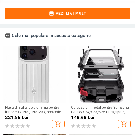
image
VEZI MAI MULT
more
Cele mai populare în această categorie
Husă din aliaj de aluminiu pentru
Carcasă din metal pentru Samsung
iPhone 17 Pro / Pro Max, protecție
Galaxy S24/S23/S25 Ultra, spate,
anti-cădere, închidere magnetică,
prelucrată, personalizabilă, disipare
221.85
Lei
148.68
Lei
turnare prin injecție, posibilitate de
căldură, anti-cadere, anti-amprentă
add_shopping_cart
add_shopping_cart
personalizare