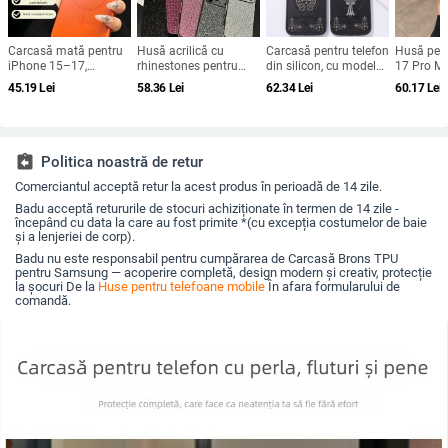
Carcasă mată pentru
Husă acrilică cu
Carcasă pentru telefon
Husă pen
iPhone 15–17,
rhinestones pentru
din silicon, cu model
17 Pro Ma
rezistență la șocuri,
iPhone 17 Pro Max,
gravat în relief,
magnetic
45.19
Lei
58.36
Lei
62.34
Lei
60.17
Lei
protecție pentru
acoperire completă cu
portabilă, anti-cadere,
obiectiv ș
obiectiv, prindere
diamante și protecție
pentru iPhone 17 Pro
completă,
magnetică, în diverse
la margini împotriva
Max
fluoresce
culori
căderilor
assignment_return
Politica noastră de retur
Comerciantul acceptă retur la acest produs în perioadă de 14 zile.
Badu acceptă retururile de stocuri achiziționate în termen de 14 zile -
începând cu data la care au fost primite *(cu excepția costumelor de baie
și a lenjeriei de corp).
Badu nu este responsabil pentru cumpărarea de Carcasă Brons TPU
pentru Samsung — acoperire completă, design modern și creativ, protecție
la șocuri De la
Huse pentru telefoane mobile
În afara formularului de
comandă.