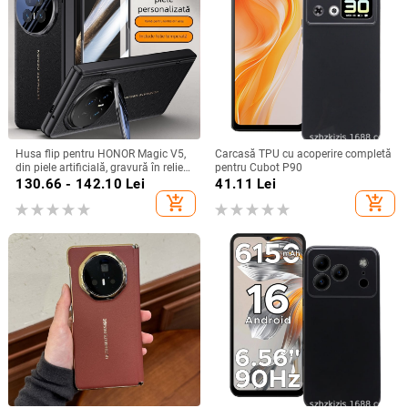
Husa flip pentru HONOR Magic V5,
Carcasă TPU cu acoperire completă
din piele artificială, gravură în relief,
pentru Cubot P90
stil Ins, anti-cadere
130.66 - 142.10
Lei
41.11
Lei
add_shopping_cart
add_shopping_cart