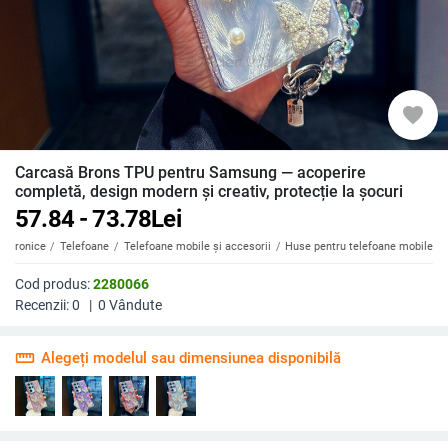
favorite
Carcasă Brons TPU pentru Samsung — acoperire
completă, design modern și creativ, protecție la șocuri
57.84 - 73.78
Lei
ectronice
Telefoane
Telefoane mobile și accesorii
Huse pentru telefoane mobile
Cod produs:
2280066
Recenzii:
0
|
0
Vândute
straighten
Alegeți modelul sau dimensiunea disponibilă