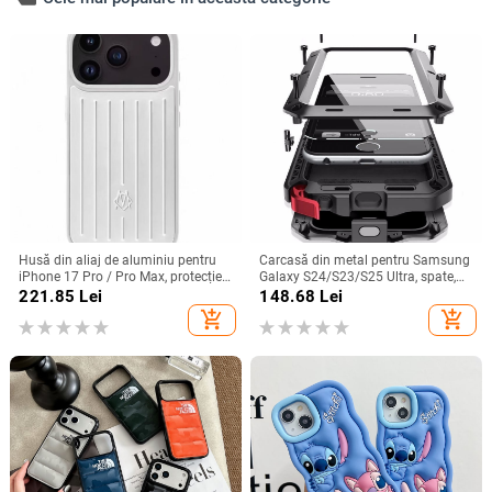
Husă din aliaj de aluminiu pentru
Carcasă din metal pentru Samsung
iPhone 17 Pro / Pro Max, protecție
Galaxy S24/S23/S25 Ultra, spate,
anti-cădere, închidere magnetică,
prelucrată, personalizabilă, disipare
221.85
Lei
148.68
Lei
turnare prin injecție, posibilitate de
căldură, anti-cadere, anti-amprentă
add_shopping_cart
add_shopping_cart
personalizare