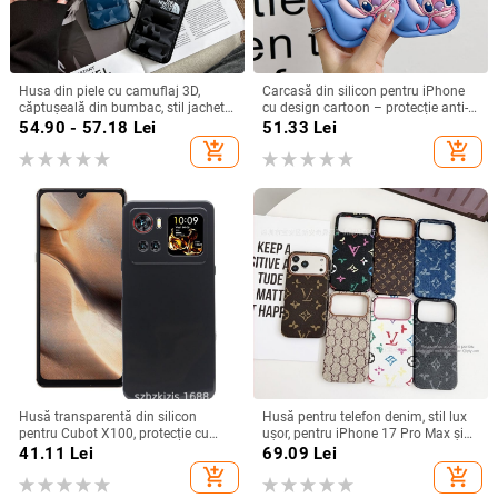
Husa din piele cu camuflaj 3D,
Carcasă din silicon pentru iPhone
căptușeală din bumbac, stil jachetă
cu design cartoon – protecție anti-
de iarnă, compatibilă cu iPhone
cădere, finisaj mat, compatibilă cu
54.90 - 57.18
Lei
51.33
Lei
12–17 Pro Max
seria iPhone 11/12/13/14
add_shopping_cart
add_shopping_cart
(Pro/Max)
Husă transparentă din silicon
Husă pentru telefon denim, stil lux
pentru Cubot X100, protecție cu
ușor, pentru iPhone 17 Pro Max și
acoperire totală
iPhone 16, cu acoperire totală
41.11
Lei
69.09
Lei
add_shopping_cart
add_shopping_cart