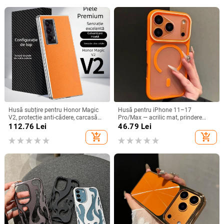
Husă subțire pentru Honor Magic
Husă pentru iPhone 11–17
V2, protecție anti-cădere, carcasă
Pro/Max — acrilic mat, prindere
dură pentru ecran pliabil, finisaj PU
magnetică, protecție anti-cadere,
112.76
Lei
46.79
Lei
piele electroplatinată
antiamprentă
add_shopping_cart
add_shopping_cart