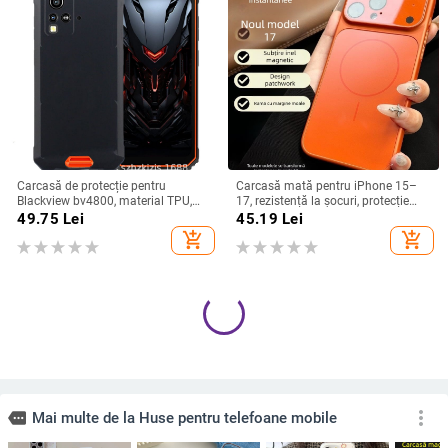
Carcasă de protecție pentru
Carcasă mată pentru iPhone 15–
Blackview bv4800, material TPU,
17, rezistență la șocuri, protecție
realizată manual, personalizabilă
pentru obiectiv, prindere magnetică,
49.75
Lei
45.19
Lei
în diverse culori
add_shopping_cart
add_shopping_cart