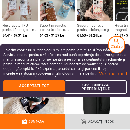
Husă pentru telefon din pluș cu
Husă Huawei Pura80 Ultra cu
Stitch brodat și suport – lucrată
brățară pentru încheietură și suport
manual, stil desen animat drăguț,
rotativ — textură piele Napa
72.07
Lei
99.03
Lei
protecție anti-cădere, pentru seria
electroplacată
add_shopping_cart
add_shopping_cart
iPhone 11–17
search
Căutare
Folosim cookie-uri și tehnologii similare pentru a furniza și îmbunătăți
Serviciul nostru, pentru a vă oferi cea mai bună experiență de utilizare, pentru a
menține securitatea platformei, pentru a personaliza conținutul și reclamele și
pentru a măsura eficacitatea campaniilor noastre de marketing. Alegerea
opțiunii „Acceptă tot”, vă exprimați acordul ca noi și partenerii noștri de
Vezi mai mult
încredere să stocăm cookie-uri și tehnologii similare pe dispozitivul dvs. în
scopuri publicitare și analitice. Vă puteți gestiona preferințele în orice moment
făcând clic pe „Gestionează preferințele”. Pentru mai multe informații, vă
GESTIONEAZĂ
ACCEPTAȚI TOT
rugăm să consultați
Politica noastră de confidențialitate
.
PREFERINȚELE
Kalexin husă protector din acril
Husă pentru iPhone 17 Pro Max cu
pentru seria iPhone 11–14 –
film magnetic pentru obiectiv și
rezistentă la uzură și la cădere,
protecție completă, verde
50.18
Lei
60.17
Lei
personalizabilă, confecționată prin
fluorescent
add_shopping_cart
add_shopping_cart
turnare din plastic, stiluri
Japonia/Korea, Nordic și Instagram
local_mall
add_shopping_cart
CUMPĂRĂ
ADAUGAȚI ÎN COȘ