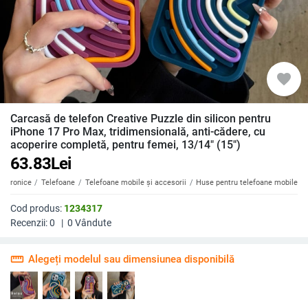
favorite
Carcasă de telefon Creative Puzzle din silicon pentru
iPhone 17 Pro Max, tridimensională, anti-cădere, cu
acoperire completă, pentru femei, 13/14" (15")
63.83
Lei
ectronice
Telefoane
Telefoane mobile și accesorii
Huse pentru telefoane mobile
Cod produs:
1234317
Recenzii:
0
|
0
Vândute
straighten
Alegeți modelul sau dimensiunea disponibilă