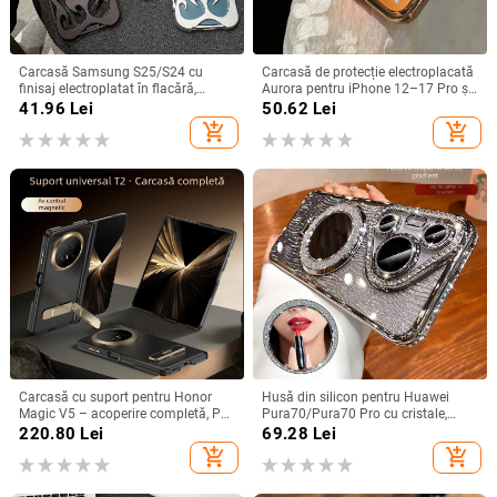
Carcasă Samsung S25/S24 cu
Carcasă de protecție electroplacată
finisaj electroplatat în flacără,
Aurora pentru iPhone 12–17 Pro și
design decupat, compatibilă cu
Pro Max, acoperire completă, anti-
41.96
Lei
50.62
Lei
A26/A36/A56 și A54/A55
șoc
add_shopping_cart
add_shopping_cart
Carcasă cu suport pentru Honor
Husă din silicon pentru Huawei
Magic V5 – acoperire completă, PC
Pura70/Pura70 Pro cu cristale,
mat, anti-cădere, anti-amprente
transparentă, estetică, suport
220.80
Lei
69.28
Lei
încorporat și disipare a căldurii
add_shopping_cart
add_shopping_cart