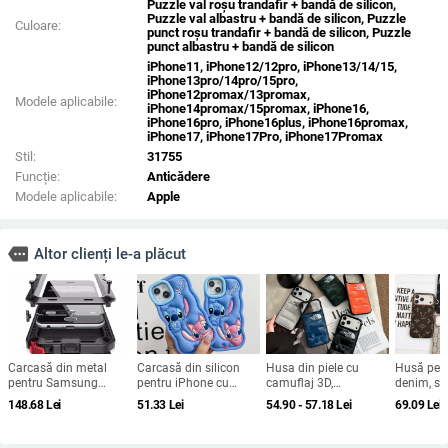
Puzzle val roșu trandafir + bandă de silicon,
Puzzle val albastru + bandă de silicon, Puzzle
Culoare:
punct roșu trandafir + bandă de silicon, Puzzle
punct albastru + bandă de silicon
iPhone11, iPhone12/12pro, iPhone13/14/15,
iPhone13pro/14pro/15pro,
iPhone12promax/13promax,
Modele aplicabile:
iPhone14promax/15promax, iPhone16,
iPhone16pro, iPhone16plus, iPhone16promax,
iPhone17, iPhone17Pro, iPhone17Promax
Stil:
31755
Funcție:
Anticădere
Modele aplicabile:
Apple
more
Altor clienți le-a plăcut
Carcasă din metal
Carcasă din silicon
Husa din piele cu
Husă pent
pentru Samsung
pentru iPhone cu
camuflaj 3D,
denim, sti
Galaxy S24/S23/S25
design cartoon –
căptușeală din
pentru iP
148.68
Lei
51.33
Lei
54.90 - 57.18
Lei
69.09
Lei
Ultra, spate, prelucrată,
protecție anti-cădere,
bumbac, stil jachetă
Max și iP
personalizabilă,
finisaj mat,
de iarnă, compatibilă
acoperire
disipare căldură, anti-
compatibilă cu seria
cu iPhone 12–17 Pro