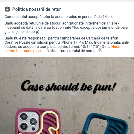
cadere, anti-amprentă
iPhone 11/12/13/14
Max
(Pro/Max)
assignment_return
Politica noastră de retur
Comerciantul acceptă retur la acest produs în perioadă de 14 zile.
Badu acceptă retururile de stocuri achiziționate în termen de 14 zile -
începând cu data la care au fost primite *(cu excepția costumelor de baie
și a lenjeriei de corp).
Badu nu este responsabil pentru cumpărarea de Carcasă de telefon
Creative Puzzle din silicon pentru iPhone 17 Pro Max, tridimensională, anti-
cădere, cu acoperire completă, pentru femei, 13/14" (15") De la
Huse
pentru telefoane mobile
În afara formularului de comandă.