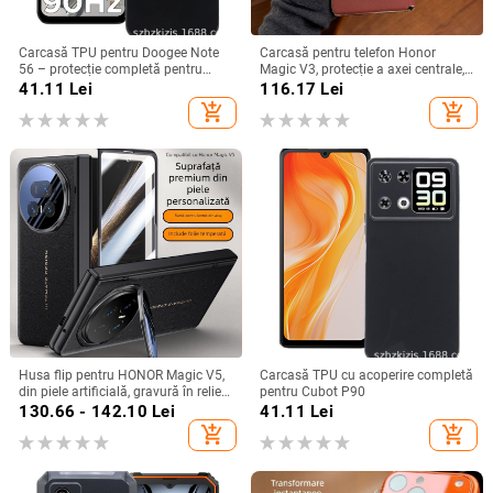
Carcasă TPU pentru Doogee Note
Carcasă pentru telefon Honor
56 – protecție completă pentru
Magic V3, protecție a axei centrale,
Note 56, Plus și Pro, realizată
noul model Magic V5, husă ușoară
41.11
Lei
116.17
Lei
manual
din piele artificială cu
add_shopping_cart
add_shopping_cart
electroplacare, anti-cădere
Husa flip pentru HONOR Magic V5,
Carcasă TPU cu acoperire completă
din piele artificială, gravură în relief,
pentru Cubot P90
stil Ins, anti-cadere
130.66 - 142.10
Lei
41.11
Lei
add_shopping_cart
add_shopping_cart