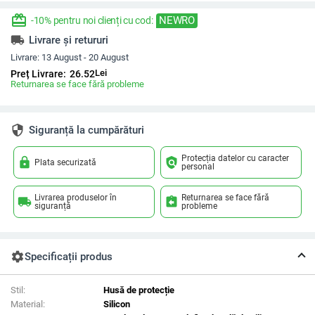
redeem
NEWRO
-10% pentru noi clienți cu cod:
local_shipping
Livrare și retururi
Livrare:
13 August - 20 August
Lei
Preț Livrare:
26.52
Returnarea se face fără probleme
security
Siguranță la cumpărături
Protecția datelor cu caracter
lock
policy
Plata securizată
personal
Livrarea produselor în
Returnarea se face fără
local_shipping
assignment_return
siguranță
probleme
settings
Specificații produs
Stil:
Husă de protecție
Material:
Silicon