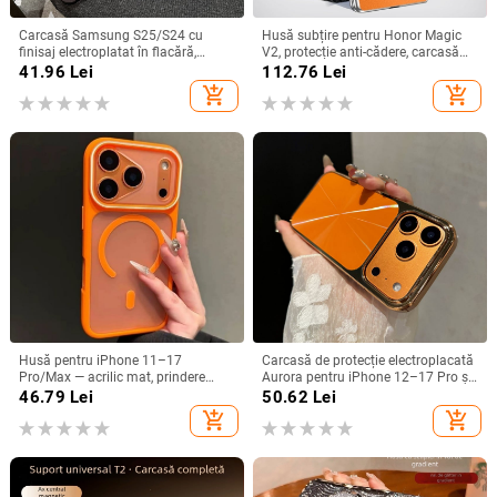
Carcasă Samsung S25/S24 cu
Husă subțire pentru Honor Magic
finisaj electroplatat în flacără,
V2, protecție anti-cădere, carcasă
design decupat, compatibilă cu
dură pentru ecran pliabil, finisaj PU
41.96
Lei
112.76
Lei
A26/A36/A56 și A54/A55
piele electroplatinată
add_shopping_cart
add_shopping_cart
Husă pentru iPhone 11–17
Carcasă de protecție electroplacată
Pro/Max — acrilic mat, prindere
Aurora pentru iPhone 12–17 Pro și
magnetică, protecție anti-cadere,
Pro Max, acoperire completă, anti-
46.79
Lei
50.62
Lei
antiamprentă
șoc
add_shopping_cart
add_shopping_cart