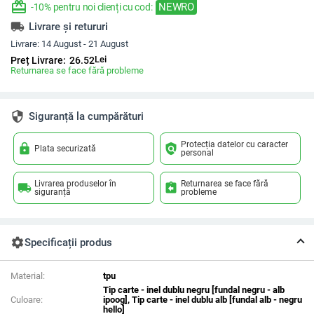
redeem
NEWRO
-10% pentru noi clienți cu cod:
local_shipping
Livrare și retururi
Livrare:
14 August - 21 August
Lei
Preț Livrare:
26.52
Returnarea se face fără probleme
security
Siguranță la cumpărături
Protecția datelor cu caracter
lock
policy
Plata securizată
personal
Livrarea produselor în
Returnarea se face fără
local_shipping
assignment_return
siguranță
probleme
settings
Specificații produs
Material:
tpu
Tip carte - inel dublu negru [fundal negru - alb
Culoare:
ipoog], Tip carte - inel dublu alb [fundal alb - negru
hello]