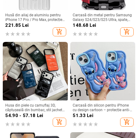
Husă din aliaj de aluminiu pentru
Carcasă din metal pentru Samsung
iPhone 17 Pro / Pro Max, protecție
Galaxy S24/S23/S25 Ultra, spate,
anti-cădere, închidere magnetică,
prelucrată, personalizabilă, disipare
221.85
Lei
148.68
Lei
turnare prin injecție, posibilitate de
căldură, anti-cadere, anti-amprentă
add_shopping_cart
add_shopping_cart
personalizare
Husa din piele cu camuflaj 3D,
Carcasă din silicon pentru iPhone
căptușeală din bumbac, stil jachetă
cu design cartoon – protecție anti-
de iarnă, compatibilă cu iPhone
cădere, finisaj mat, compatibilă cu
54.90 - 57.18
Lei
51.33
Lei
12–17 Pro Max
seria iPhone 11/12/13/14
add_shopping_cart
add_shopping_cart
(Pro/Max)