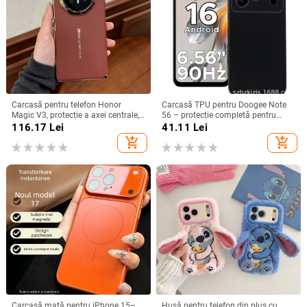
Carcasă pentru telefon Honor
Carcasă TPU pentru Doogee Note
Magic V3, protecție a axei centrale,
56 – protecție completă pentru
noul model Magic V5, husă ușoară
Note 56, Plus și Pro, realizată
116.17
Lei
41.11
Lei
din piele artificială cu
manual
add_shopping_cart
add_shopping_cart
electroplacare, anti-cădere
Carcasă mată pentru iPhone 15–
Husă pentru telefon din pluș cu