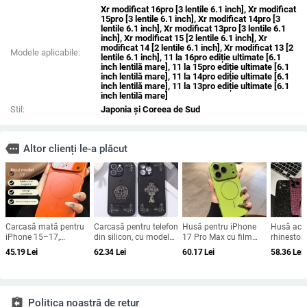
Xr modificat 16pro [3 lentile 6.1 inch], Xr modificat
15pro [3 lentile 6.1 inch], Xr modificat 14pro [3
lentile 6.1 inch], Xr modificat 13pro [3 lentile 6.1
inch], Xr modificat 15 [2 lentile 6.1 inch], Xr
modificat 14 [2 lentile 6.1 inch], Xr modificat 13 [2
Modele aplicabile:
lentile 6.1 inch], 11 la 16pro ediție ultimate [6.1
inch lentilă mare], 11 la 15pro ediție ultimate [6.1
inch lentilă mare], 11 la 14pro ediție ultimate [6.1
inch lentilă mare], 11 la 13pro ediție ultimate [6.1
inch lentilă mare]
Stil:
Japonia și Coreea de Sud
more
Altor clienți le-a plăcut
Carcasă mată pentru
Carcasă pentru telefon
Husă pentru iPhone
Husă acri
iPhone 15–17,
din silicon, cu model
17 Pro Max cu film
rhineston
rezistență la șocuri,
gravat în relief,
magnetic pentru
iPhone 17
45.19
Lei
62.34
Lei
60.17
Lei
58.36
Lei
protecție pentru
portabilă, anti-cadere,
obiectiv și protecție
acoperire
obiectiv, prindere
pentru iPhone 17 Pro
completă, verde
diamante 
magnetică, în diverse
Max
fluorescent
la margin
culori
căderilor
assignment_return
Politica noastră de retur