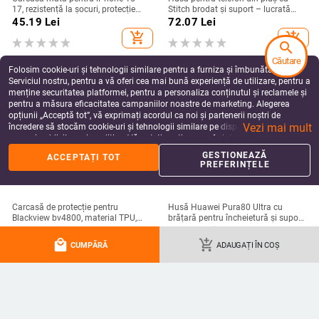
17, rezistență la șocuri, protecție
Stitch brodat și suport – lucrată
pentru obiectiv, prindere magnetică,
manual, stil desen animat drăguț,
45.19
Lei
72.07
Lei
în diverse culori
protecție anti-cădere, pentru seria
add_shopping_cart
add_shopping_cart
iPhone 11–17
search
Căutare
Folosim cookie-uri și tehnologii similare pentru a furniza și îmbunătăți
Serviciul nostru, pentru a vă oferi cea mai bună experiență de utilizare, pentru a
menține securitatea platformei, pentru a personaliza conținutul și reclamele și
pentru a măsura eficacitatea campaniilor noastre de marketing. Alegerea
opțiunii „Acceptă tot”, vă exprimați acordul ca noi și partenerii noștri de
Vezi mai mult
încredere să stocăm cookie-uri și tehnologii similare pe dispozitivul dvs. în
scopuri publicitare și analitice. Vă puteți gestiona preferințele în orice moment
făcând clic pe „Gestionează preferințele”. Pentru mai multe informații, vă
GESTIONEAZĂ
ACCEPTAȚI TOT
rugăm să consultați
Politica noastră de confidențialitate
.
PREFERINȚELE
Carcasă de protecție pentru
Husă Huawei Pura80 Ultra cu
Blackview bv4800, material TPU,
brățară pentru încheietură și suport
realizată manual, personalizabilă
rotativ — textură piele Napa
49.75
Lei
99.03
Lei
electroplacată
local_mall
add_shopping_cart
add_shopping_cart
add_shopping_cart
CUMPĂRĂ
ADAUGAȚI ÎN COȘ