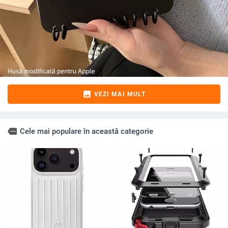
image
VEZI MAI MULT
more
Cele mai populare în această categorie