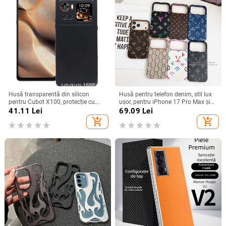
Husă transparentă din silicon
Husă pentru telefon denim, stil lux
pentru Cubot X100, protecție cu
ușor, pentru iPhone 17 Pro Max și
acoperire totală
iPhone 16, cu acoperire totală
41.11
Lei
69.09
Lei
add_shopping_cart
add_shopping_cart