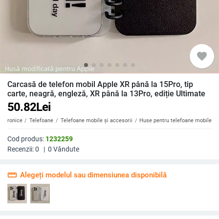
favorite
Carcasă de telefon mobil Apple XR până la 15Pro, tip
carte, neagră, engleză, XR până la 13Pro, ediție Ultimate
50.82
Lei
ectronice
Telefoane
Telefoane mobile și accesorii
Huse pentru telefoane mobile
Cod produs:
1232259
Recenzii:
0
|
0
Vândute
straighten
Alegeți modelul sau dimensiunea disponibilă