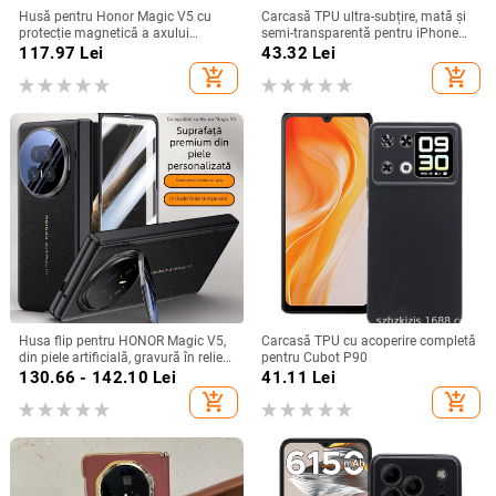
Husă pentru Honor Magic V5 cu
Carcasă TPU ultra-subțire, mată și
protecție magnetică a axului
semi-transparentă pentru iPhone
central, acoperire completă a
11/12/14/15/16/17 Pro Max,
117.97
Lei
43.32
Lei
obiectivului, piele naturală,
protecție împotriva căderilor, anti-
add_shopping_cart
add_shopping_cart
electroplacare, protecție anti-cădere
amprente
Husa flip pentru HONOR Magic V5,
Carcasă TPU cu acoperire completă
din piele artificială, gravură în relief,
pentru Cubot P90
stil Ins, anti-cadere
130.66 - 142.10
Lei
41.11
Lei
add_shopping_cart
add_shopping_cart