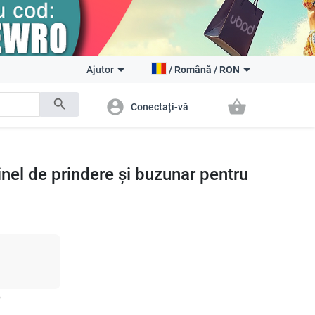
Ajutor
/
Română
/
RON
search
account_circle
shopping_basket
Conectați-vă
 inel de prindere și buzunar pentru