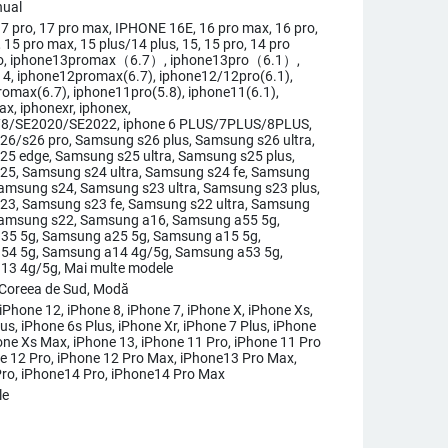
nual
 17 pro, 17 pro max, IPHONE 16E, 16 pro max, 16 pro,
, 15 pro max, 15 plus/14 plus, 15, 15 pro, 14 pro
ro, iphone13promax（6.7）, iphone13pro（6.1）,
4, iphone12promax(6.7), iphone12/12pro(6.1),
omax(6.7), iphone11pro(5.8), iphone11(6.1),
x, iphonexr, iphonex,
/8/SE2020/SE2022, iphone 6 PLUS/7PLUS/8PLUS,
6/s26 pro, Samsung s26 plus, Samsung s26 ultra,
5 edge, Samsung s25 ultra, Samsung s25 plus,
25, Samsung s24 ultra, Samsung s24 fe, Samsung
Samsung s24, Samsung s23 ultra, Samsung s23 plus,
23, Samsung s23 fe, Samsung s22 ultra, Samsung
Samsung s22, Samsung a16, Samsung a55 5g,
35 5g, Samsung a25 5g, Samsung a15 5g,
54 5g, Samsung a14 4g/5g, Samsung a53 5g,
13 4g/5g, Mai multe modele
 Coreea de Sud, Modă
iPhone 12, iPhone 8, iPhone 7, iPhone X, iPhone Xs,
us, iPhone 6s Plus, iPhone Xr, iPhone 7 Plus, iPhone
hone Xs Max, iPhone 13, iPhone 11 Pro, iPhone 11 Pro
e 12 Pro, iPhone 12 Pro Max, iPhone13 Pro Max,
ro, iPhone14 Pro, iPhone14 Pro Max
le