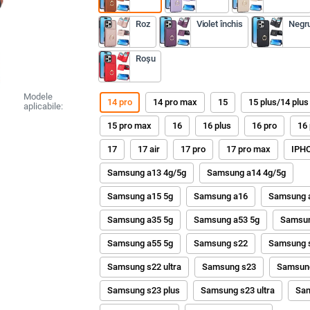
Roz
Violet închis
Negr
Roșu
Modele
14 pro
14 pro max
15
15 plus/14 plus
aplicabile:
15 pro max
16
16 plus
16 pro
16
17
17 air
17 pro
17 pro max
IPH
Samsung a13 4g/5g
Samsung a14 4g/5g
Samsung a15 5g
Samsung a16
Samsung 
Samsung a35 5g
Samsung a53 5g
Samsun
Samsung a55 5g
Samsung s22
Samsung s
Samsung s22 ultra
Samsung s23
Samsung
Samsung s23 plus
Samsung s23 ultra
Sa