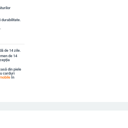
turilor
durabilitate.
.
ă de 14 zile.
ermen de 14
xcepția
asă din piele
ru carduri
mobile
În