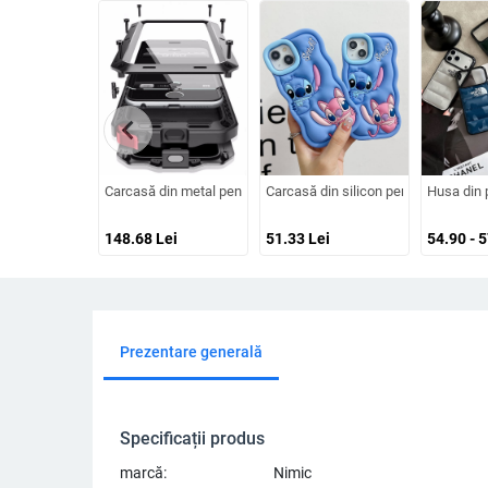
chevron_left
Carcasă din metal pentru Samsung Galaxy S24/S23/S25 Ultra, sp
Carcasă din silicon pentru iPhone cu
Husa din 
148.68
Lei
51.33
Lei
54.90 - 
Prezentare generală
Specificații produs
marcă:
Nimic