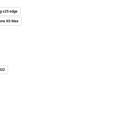
 s25 edge
one XS Max
022