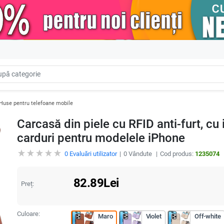
Huse pentru telefoane mobile
Carcasă din piele cu RFID anti-furt, cu
carduri pentru modelele iPhone
0
Evaluări utilizator
0
Vândute
Cod produs:
1235074
82.89
Lei
Preț:
Culoare:
Maro
Violet
Off-white