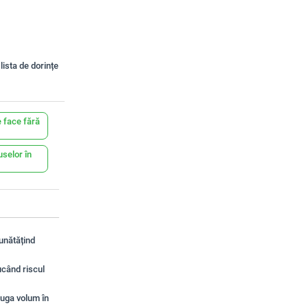
lista de dorințe
 face fără
uselor în
unătățind
ucând riscul
ăuga volum în