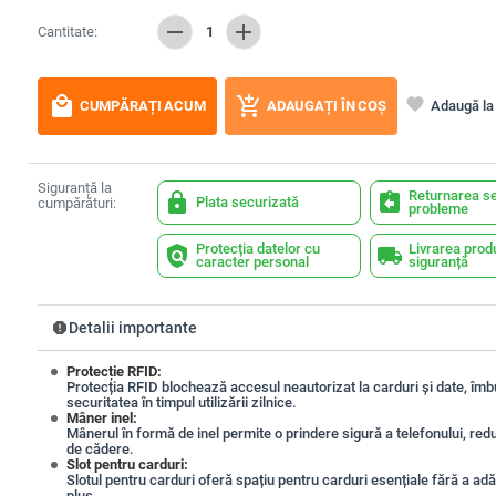
remove
add
Cantitate:
1
local_mall
add_shopping_cart
favorite
Adaugă la 
CUMPĂRAȚI ACUM
ADAUGAȚI ÎN COȘ
Siguranță la
Returnarea se
lock
assignment_return
Plata securizată
cumpărături:
probleme
Protecția datelor cu
Livrarea prod
policy
local_shipping
caracter personal
siguranță
report
Detalii importante
Protecție RFID:
Protecția RFID blochează accesul neautorizat la carduri și date, îmb
securitatea în timpul utilizării zilnice.
Mâner inel:
Mânerul în formă de inel permite o prindere sigură a telefonului, red
de cădere.
Slot pentru carduri:
Slotul pentru carduri oferă spațiu pentru carduri esențiale fără a ad
plus.