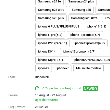
Samsung s24 fe
Samsung s24 plus
Samsung s24 ultra
Samsung s25
Samsung
Samsung s25 plus
Samsung s25 ultra
iPh
iphone 6 PLUS/7PLUS/8PLUS
iphone11(6.1)
iphone11pro(5.8)
iphone11promax(6.7)
iphone12/12pro(6.1)
iphone12promax(6.7)
iphone13/14
iphone13promax（6.7）
iphone13pro（6.1）
iphone6/7/8/SE2020/SE2
iphonex
iphonexr
Mai multe modele
Stare:
Disponibil
redeem
NEWRO
-10% pentru noi clienți cu cod:
Livrare:
15 August - 22 August
Ușor de returnat
Preț Livrare:
26.52
Lei