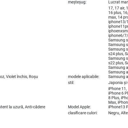
meșteșug:
Lucrat ma
17, 17 air,
16 plus, 16
max, 14 p
iphone13/1
iphone11pr
iphoenxsma
iphone6/7
Samsung s2
Samsung s2
Samsung s
s24 plus, 
Samsung s
s22 plus, 
Samsung a
Samsung a
oz, Violet închis, Roșu
modele aplicabile:
Samsung a
stil:
Japonia și
iPhone 11, 
iPhone 6 Pl
8 Plus, iP
Max, iPhon
stent la uzură, Anti-cădere
Model Apple:
iPhone13 P
clasificare culori:
Negru, Alte