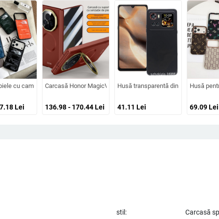
ate, prelucrată, personalizabilă, disipare căldură, anti-cadere, anti-amprentă
 design cartoon – protecție anti-cădere, finisaj mat, compatibilă cu seria iPho
piele cu camuflaj 3D, căptușeală din bumbac, stil jachetă de iarnă, compatibilă
Carcasă Honor MagicV3 cu senzație de piele și balama magneti
Husă transparentă din silicon pentru 
Husă pentr
57.18
Lei
136.98 - 170.44
Lei
41.11
Lei
69.09
Lei
stil:
Carcasă s