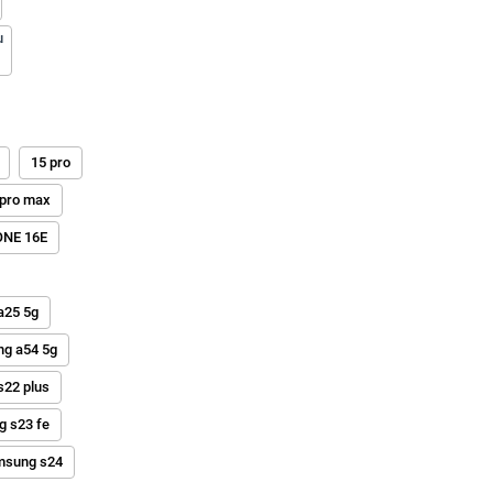
u
15 pro
 pro max
ONE 16E
a25 5g
g a54 5g
22 plus
 s23 fe
msung s24