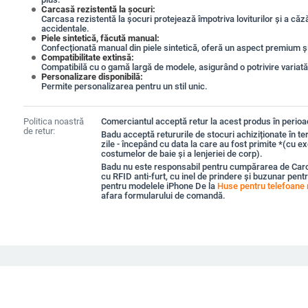
Carcasă rezistentă la șocuri:
Carcasa rezistentă la șocuri protejează împotriva loviturilor și a căză
accidentale.
Piele sintetică, făcută manual:
Confecționată manual din piele sintetică, oferă un aspect premium și 
Compatibilitate extinsă:
Compatibilă cu o gamă largă de modele, asigurând o potrivire variată
Personalizare disponibilă:
Permite personalizarea pentru un stil unic.
Politica noastră
Comerciantul acceptă retur la acest produs în perioad
de retur:
Badu acceptă retururile de stocuri achiziționate în t
zile - începând cu data la care au fost primite *(cu e
costumelor de baie și a lenjeriei de corp).
Badu nu este responsabil pentru cumpărarea de Carc
cu RFID anti-furt, cu inel de prindere și buzunar pent
pentru modelele iPhone De la
Huse pentru telefoane 
afara formularului de comandă.