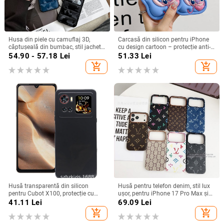
Husa din piele cu camuflaj 3D,
Carcasă din silicon pentru iPhone
căptușeală din bumbac, stil jachetă
cu design cartoon – protecție anti-
de iarnă, compatibilă cu iPhone
cădere, finisaj mat, compatibilă cu
54.90 - 57.18
Lei
51.33
Lei
12–17 Pro Max
seria iPhone 11/12/13/14
add_shopping_cart
add_shopping_cart
(Pro/Max)
Husă transparentă din silicon
Husă pentru telefon denim, stil lux
pentru Cubot X100, protecție cu
ușor, pentru iPhone 17 Pro Max și
acoperire totală
iPhone 16, cu acoperire totală
41.11
Lei
69.09
Lei
add_shopping_cart
add_shopping_cart