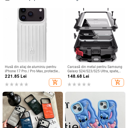
Husă din aliaj de aluminiu pentru
Carcasă din metal pentru Samsung
iPhone 17 Pro / Pro Max, protecție
Galaxy S24/S23/S25 Ultra, spate,
anti-cădere, închidere magnetică,
prelucrată, personalizabilă, disipare
221.85
Lei
148.68
Lei
turnare prin injecție, posibilitate de
căldură, anti-cadere, anti-amprentă
add_shopping_cart
add_shopping_cart
personalizare