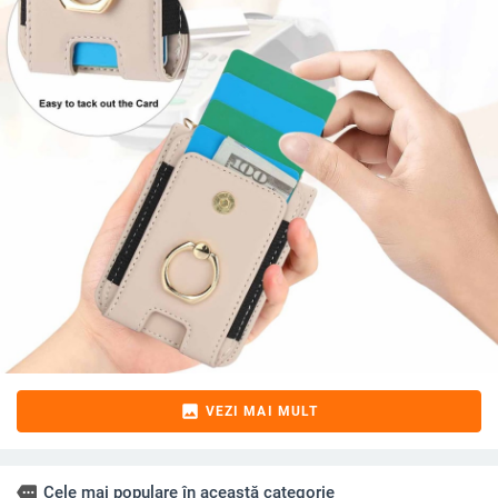
image
VEZI MAI MULT
more
Cele mai populare în această categorie