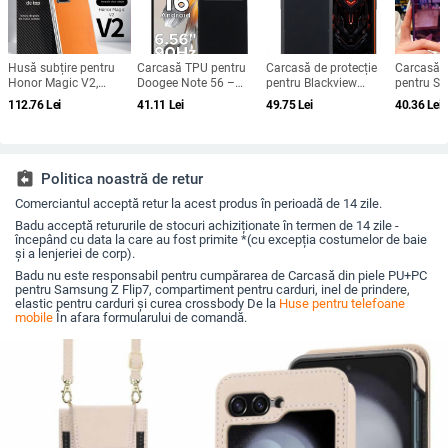
Husă subțire pentru
Carcasă TPU pentru
Carcasă de protecție
Carcasă d
Honor Magic V2,
Doogee Note 56 –
pentru Blackview
pentru S
protecție anti-cădere,
protecție completă
bv4800, material TPU,
Galaxy M
112.76
Lei
41.11
Lei
49.75
Lei
40.36
Lei
carcasă dură pentru
pentru Note 56, Plus și
realizată manual,
M556B) - 
ecran pliabil, finisaj PU
Pro, realizată manual
personalizabilă
Protecție 
piele electroplatinată
Compatibi
M556B, Su
personali
assignment_return
Politica noastră de retur
Comerciantul acceptă retur la acest produs în perioadă de 14 zile.
Badu acceptă retururile de stocuri achiziționate în termen de 14 zile -
începând cu data la care au fost primite *(cu excepția costumelor de baie
și a lenjeriei de corp).
Badu nu este responsabil pentru cumpărarea de Carcasă din piele PU+PC
pentru Samsung Z Flip7, compartiment pentru carduri, inel de prindere,
elastic pentru carduri și curea crossbody De la
Huse pentru telefoane
mobile
În afara formularului de comandă.