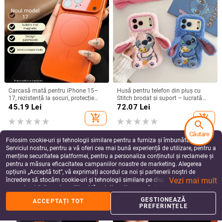
Carcasă mată pentru iPhone 15–
Husă pentru telefon din pluș cu
17, rezistență la șocuri, protecție
Stitch brodat și suport – lucrată
pentru obiectiv, prindere magnetică,
manual, stil desen animat drăguț,
45.19
Lei
72.07
Lei
în diverse culori
protecție anti-cădere, pentru seria
add_shopping_cart
add_shopping_cart
iPhone 11–17
search
Căutare
Folosim cookie-uri și tehnologii similare pentru a furniza și îmbunătăți
Serviciul nostru, pentru a vă oferi cea mai bună experiență de utilizare, pentru a
menține securitatea platformei, pentru a personaliza conținutul și reclamele și
pentru a măsura eficacitatea campaniilor noastre de marketing. Alegerea
opțiunii „Acceptă tot”, vă exprimați acordul ca noi și partenerii noștri de
Vezi mai mult
încredere să stocăm cookie-uri și tehnologii similare pe dispozitivul dvs. în
scopuri publicitare și analitice. Vă puteți gestiona preferințele în orice moment
făcând clic pe „Gestionează preferințele”. Pentru mai multe informații, vă
GESTIONEAZĂ
ACCEPTAȚI TOT
rugăm să consultați
Politica noastră de confidențialitate
.
PREFERINȚELE