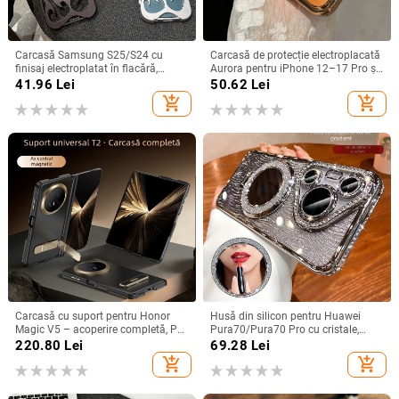
Carcasă Samsung S25/S24 cu
Carcasă de protecție electroplacată
finisaj electroplatat în flacără,
Aurora pentru iPhone 12–17 Pro și
design decupat, compatibilă cu
Pro Max, acoperire completă, anti-
41.96
Lei
50.62
Lei
A26/A36/A56 și A54/A55
șoc
add_shopping_cart
add_shopping_cart
Carcasă cu suport pentru Honor
Husă din silicon pentru Huawei
Magic V5 – acoperire completă, PC
Pura70/Pura70 Pro cu cristale,
mat, anti-cădere, anti-amprente
transparentă, estetică, suport
220.80
Lei
69.28
Lei
încorporat și disipare a căldurii
add_shopping_cart
add_shopping_cart