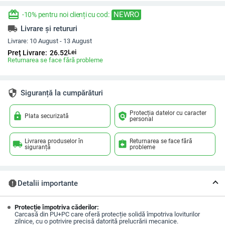
redeem
NEWRO
-10% pentru noi clienți cu cod:
local_shipping
Livrare și retururi
Livrare:
10 August - 13 August
Lei
Preț Livrare:
26.52
Returnarea se face fără probleme
security
Siguranță la cumpărături
Protecția datelor cu caracter
lock
policy
Plata securizată
personal
Livrarea produselor în
Returnarea se face fără
local_shipping
assignment_return
siguranță
probleme
report
Detalii importante
Protecție împotriva căderilor:
Carcasă din PU+PC care oferă protecție solidă împotriva loviturilor
zilnice, cu o potrivire precisă datorită prelucrării mecanice.