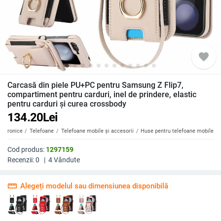
favorite
Carcasă din piele PU+PC pentru Samsung Z Flip7,
compartiment pentru carduri, inel de prindere, elastic
pentru carduri și curea crossbody
134.20
Lei
ectronice
Telefoane
Telefoane mobile și accesorii
Huse pentru telefoane mobile
Cod produs:
1297159
Recenzii:
0
|
4
Vândute
straighten
Alegeți modelul sau dimensiunea disponibilă