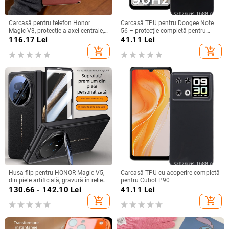
Carcasă pentru telefon Honor
Carcasă TPU pentru Doogee Note
Magic V3, protecție a axei centrale,
56 – protecție completă pentru
noul model Magic V5, husă ușoară
Note 56, Plus și Pro, realizată
116.17
Lei
41.11
Lei
din piele artificială cu
manual
add_shopping_cart
add_shopping_cart
electroplacare, anti-cădere
Husa flip pentru HONOR Magic V5,
Carcasă TPU cu acoperire completă
din piele artificială, gravură în relief,
pentru Cubot P90
stil Ins, anti-cadere
130.66 - 142.10
Lei
41.11
Lei
add_shopping_cart
add_shopping_cart