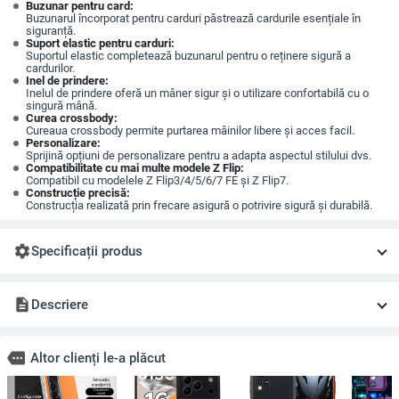
Buzunar pentru card:
Buzunarul încorporat pentru carduri păstrează cardurile esențiale în
siguranță.
Suport elastic pentru carduri:
Suportul elastic completează buzunarul pentru o reținere sigură a
cardurilor.
Inel de prindere:
Inelul de prindere oferă un mâner sigur și o utilizare confortabilă cu o
singură mână.
Curea crossbody:
Cureaua crossbody permite purtarea mâinilor libere și acces facil.
Personalizare:
Sprijină opțiuni de personalizare pentru a adapta aspectul stilului dvs.
Compatibilitate cu mai multe modele Z Flip:
Compatibil cu modelele Z Flip3/4/5/6/7 FE și Z Flip7.
Construcție precisă:
Construcția realizată prin frecare asigură o potrivire sigură și durabilă.
settings
Specificații produs
description
Descriere
more
Altor clienți le-a plăcut