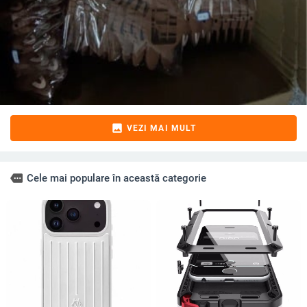
image
VEZI MAI MULT
more
Cele mai populare în această categorie