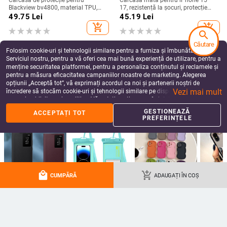
Blackview bv4800, material TPU,
17, rezistență la șocuri, protecție
realizată manual, personalizabilă
pentru obiectiv, prindere magnetică,
49.75
Lei
45.19
Lei
în diverse culori
add_shopping_cart
add_shopping_cart
search
Căutare
Folosim cookie-uri și tehnologii similare pentru a furniza și îmbunătăți
Serviciul nostru, pentru a vă oferi cea mai bună experiență de utilizare, pentru a
menține securitatea platformei, pentru a personaliza conținutul și reclamele și
pentru a măsura eficacitatea campaniilor noastre de marketing. Alegerea
opțiunii „Acceptă tot”, vă exprimați acordul ca noi și partenerii noștri de
Vezi mai mult
încredere să stocăm cookie-uri și tehnologii similare pe dispozitivul dvs. în
scopuri publicitare și analitice. Vă puteți gestiona preferințele în orice moment
făcând clic pe „Gestionează preferințele”. Pentru mai multe informații, vă
GESTIONEAZĂ
ACCEPTAȚI TOT
rugăm să consultați
Politica noastră de confidențialitate
.
PREFERINȚELE
Husă pentru telefon din pluș cu
Husă Huawei Pura80 Ultra cu
Stitch brodat și suport – lucrată
brățară pentru încheietură și suport
manual, stil desen animat drăguț,
rotativ — textură piele Napa
72.07
Lei
99.03
Lei
protecție anti-cădere, pentru seria
electroplacată
local_mall
add_shopping_cart
add_shopping_cart
add_shopping_cart
CUMPĂRĂ
ADAUGAȚI ÎN COȘ
iPhone 11–17