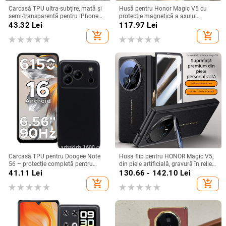
Carcasă TPU ultra-subțire, mată și
Husă pentru Honor Magic V5 cu
semi-transparentă pentru iPhone
protecție magnetică a axului
11/12/14/15/16/17 Pro Max,
central, acoperire completă a
43.32
Lei
117.97
Lei
protecție împotriva căderilor, anti-
obiectivului, piele naturală,
add_shopping_cart
add_shopping_cart
amprente
electroplacare, protecție anti-cădere
Carcasă TPU pentru Doogee Note
Husa flip pentru HONOR Magic V5,
56 – protecție completă pentru
din piele artificială, gravură în relief,
Note 56, Plus și Pro, realizată
stil Ins, anti-cadere
41.11
Lei
130.66 - 142.10
Lei
manual
add_shopping_cart
add_shopping_cart