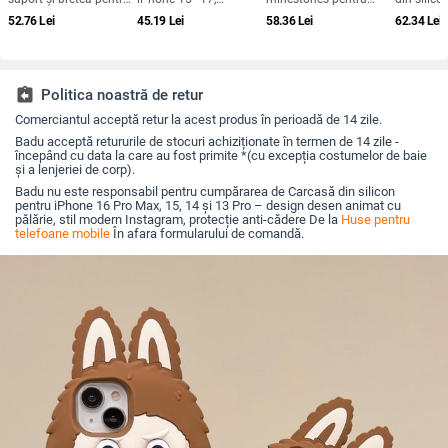
iPhone 16 Pro Max,
rezistență la șocuri,
iPhone 17 Pro Max,
gravat în r
52.76
Lei
45.19
Lei
58.36
Lei
62.34
Lei
iPhone 15 Pro și XR —
protecție pentru
acoperire completă cu
portabilă,
textură de piele
obiectiv, prindere
diamante și protecție
pentru iP
magnetică, în diverse
la margini împotriva
Max
culori
căderilor
assignment_return
Politica noastră de retur
Comerciantul acceptă retur la acest produs în perioadă de 14 zile.
Badu acceptă retururile de stocuri achiziționate în termen de 14 zile -
începând cu data la care au fost primite *(cu excepția costumelor de baie
și a lenjeriei de corp).
Badu nu este responsabil pentru cumpărarea de Carcasă din silicon
pentru iPhone 16 Pro Max, 15, 14 și 13 Pro – design desen animat cu
pălărie, stil modern Instagram, protecție anti-cădere De la
Huse pentru
telefoane mobile
În afara formularului de comandă.