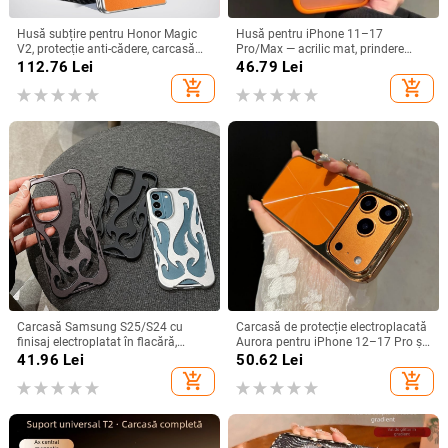
Husă subțire pentru Honor Magic
Husă pentru iPhone 11–17
V2, protecție anti-cădere, carcasă
Pro/Max — acrilic mat, prindere
dură pentru ecran pliabil, finisaj PU
magnetică, protecție anti-cadere,
112.76
Lei
46.79
Lei
piele electroplatinată
antiamprentă
add_shopping_cart
add_shopping_cart
Carcasă Samsung S25/S24 cu
Carcasă de protecție electroplacată
finisaj electroplatat în flacără,
Aurora pentru iPhone 12–17 Pro și
design decupat, compatibilă cu
Pro Max, acoperire completă, anti-
41.96
Lei
50.62
Lei
A26/A36/A56 și A54/A55
șoc
add_shopping_cart
add_shopping_cart