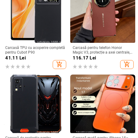
Carcasă TPU cu acoperire completă
Carcasă pentru telefon Honor
pentru Cubot P90
Magic V3, protecție a axei centrale,
noul model Magic V5, husă ușoară
41.11
Lei
116.17
Lei
din piele artificială cu
add_shopping_cart
add_shopping_cart
electroplacare, anti-cădere
Carcasă de protecție pentru
Carcasă mată pentru iPhone 15–