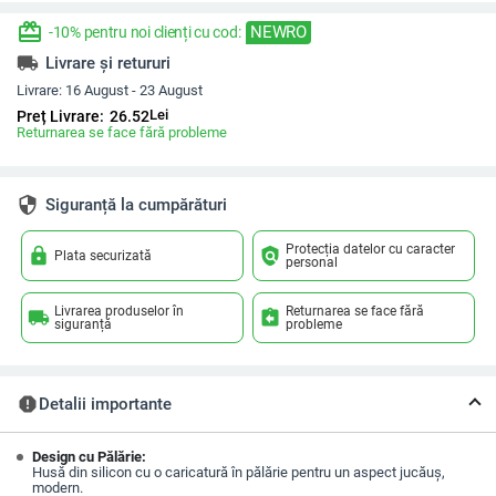
redeem
NEWRO
-10% pentru noi clienți cu cod:
local_shipping
Livrare și retururi
Livrare:
16 August - 23 August
Lei
Preț Livrare:
26.52
Returnarea se face fără probleme
security
Siguranță la cumpărături
Protecția datelor cu caracter
lock
policy
Plata securizată
personal
Livrarea produselor în
Returnarea se face fără
local_shipping
assignment_return
siguranță
probleme
report
Detalii importante
Design cu Pălărie:
Husă din silicon cu o caricatură în pălărie pentru un aspect jucăuș,
modern.