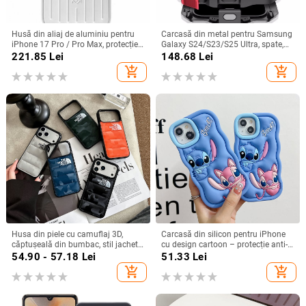
Husă din aliaj de aluminiu pentru
Carcasă din metal pentru Samsung
iPhone 17 Pro / Pro Max, protecție
Galaxy S24/S23/S25 Ultra, spate,
anti-cădere, închidere magnetică,
prelucrată, personalizabilă, disipare
221.85
Lei
148.68
Lei
turnare prin injecție, posibilitate de
căldură, anti-cadere, anti-amprentă
add_shopping_cart
add_shopping_cart
personalizare
Husa din piele cu camuflaj 3D,
Carcasă din silicon pentru iPhone
căptușeală din bumbac, stil jachetă
cu design cartoon – protecție anti-
de iarnă, compatibilă cu iPhone
cădere, finisaj mat, compatibilă cu
54.90 - 57.18
Lei
51.33
Lei
12–17 Pro Max
seria iPhone 11/12/13/14
add_shopping_cart
add_shopping_cart
(Pro/Max)