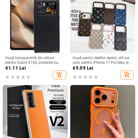
Husă transparentă din silicon
Husă pentru telefon denim, stil lux
pentru Cubot X100, protecție cu
ușor, pentru iPhone 17 Pro Max și
acoperire totală
iPhone 16, cu acoperire totală
41.11
Lei
69.09
Lei
add_shopping_cart
add_shopping_cart