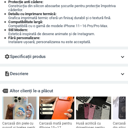
Protecție anti cădere:
Construcția din silicon absoarbe șocurile pentru protecție împotriva
căderilor.
Detaliu cu imprimare termică:
Grafica imprimată termic oferă un finisaj durabil și o textură fină.
Compatibilitate largă:
Compatibilă cu o gamă de modele iPhone 11–16 Pro/Pro Max.
Stil Modern:
Estetică inspirată de desene animate și de Instagram.
Fără personalizare:
Instalare ușoară; personalizarea nu este acceptată.
settings
Specificații produs
description
Descriere
more
Altor clienți le-a plăcut
Carcasă din piele cu
Carcasă mată pentru
Husă acrilică cu
Carcasă p
suport și bretea pentru
iPhone 15–17,
rhinestones pentru
din silico