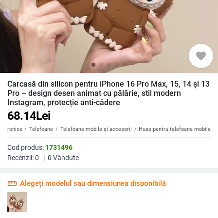
favorite
Carcasă din silicon pentru iPhone 16 Pro Max, 15, 14 și 13
Pro – design desen animat cu pălărie, stil modern
Instagram, protecție anti-cădere
68.14
Lei
ectronice
Telefoane
Telefoane mobile și accesorii
Huse pentru telefoane mobile
Cod produs:
1731496
Recenzii:
0
|
0
Vândute
straighten
Alegeți modelul sau dimensiunea disponibilă