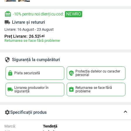
redeem
NEWRO
-10% pentru noi clienți cu cod:
local_shipping
Livrare și retururi
Livrare:
16 August - 23 August
Lei
Preț Livrare:
26.52
Returnarea se face fără probleme
security
Siguranță la cumpărături
Protecția datelor cu caracter
lock
policy
Plata securizată
personal
Livrarea produselor în
Returnarea se face fără
local_shipping
assignment_return
siguranță
probleme
settings
Specificații produs
Marcă:
Tendință