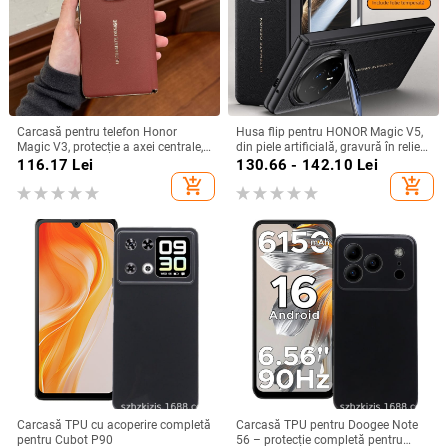
Carcasă pentru telefon Honor
Husa flip pentru HONOR Magic V5,
Magic V3, protecție a axei centrale,
din piele artificială, gravură în relief,
noul model Magic V5, husă ușoară
stil Ins, anti-cadere
116.17
Lei
130.66 - 142.10
Lei
din piele artificială cu
add_shopping_cart
add_shopping_cart
electroplacare, anti-cădere
Carcasă TPU cu acoperire completă
Carcasă TPU pentru Doogee Note
pentru Cubot P90
56 – protecție completă pentru