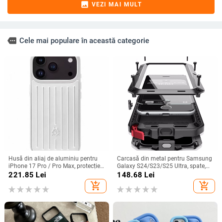
image
VEZI MAI MULT
more
Cele mai populare în această categorie
Husă din aliaj de aluminiu pentru
Carcasă din metal pentru Samsung
iPhone 17 Pro / Pro Max, protecție
Galaxy S24/S23/S25 Ultra, spate,
anti-cădere, închidere magnetică,
prelucrată, personalizabilă, disipare
221.85
Lei
148.68
Lei
turnare prin injecție, posibilitate de
căldură, anti-cadere, anti-amprentă
add_shopping_cart
add_shopping_cart
personalizare