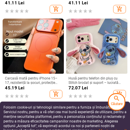
Note 56, Plus și Pro, realizată
41.11
Lei
41.11
Lei
manual
add_shopping_cart
add_shopping_cart
Carcasă mată pentru iPhone 15–
Husă pentru telefon din pluș cu
17, rezistență la șocuri, protecție
Stitch brodat și suport – lucrată
pentru obiectiv, prindere magnetică,
manual, stil desen animat drăguț,
45.19
Lei
72.07
Lei
în diverse culori
protecție anti-cădere, pentru seria
add_shopping_cart
add_shopping_cart
iPhone 11–17
search
Căutare
Folosim cookie-uri și tehnologii similare pentru a furniza și îmbunătăți
Serviciul nostru, pentru a vă oferi cea mai bună experiență de utilizare, pentru a
menține securitatea platformei, pentru a personaliza conținutul și reclamele și
pentru a măsura eficacitatea campaniilor noastre de marketing. Alegerea
opțiunii „Acceptă tot”, vă exprimați acordul ca noi și partenerii noștri de