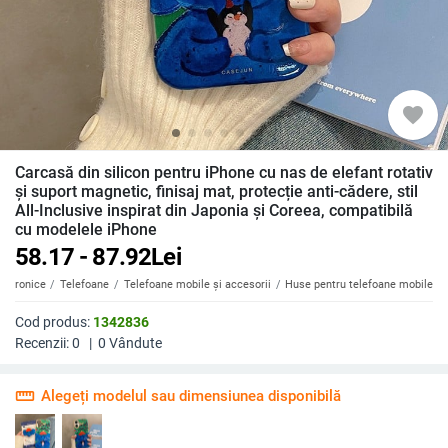
favorite
Carcasă din silicon pentru iPhone cu nas de elefant rotativ
și suport magnetic, finisaj mat, protecție anti-cădere, stil
All-Inclusive inspirat din Japonia și Coreea, compatibilă
cu modelele iPhone
58.17 - 87.92
Lei
ectronice
Telefoane
Telefoane mobile și accesorii
Huse pentru telefoane mobile
Cod produs:
1342836
Recenzii:
0
|
0
Vândute
straighten
Alegeți modelul sau dimensiunea disponibilă