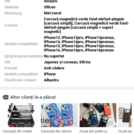
Stil:
Incluziv
Material:
Silicon
Meșteșug:
Mat |rezat
Carcasă magnetică verde fund-elefant-pinguin
[carcasă simplă], Carcasă magnetică verde fund-
Culoare:
elefant-pinguin [carcasă simplă + suport
magnetic]
iPhone13, iPhone13pro, iPhone13promax,
iPhone14, iPhone14pro, iPhone14promax,
Modele compatibile:
iPhone15, iPhone15pro, iPhone15promax,
iPhone16, iPhone16pro, iPhone16promax
Sprijină personalizarea:
Nu suportat
Stil:
Japonez și coreean, Stil ins
Funcție:
Anti-cădere
Modele compatibile:
iPhone
Clasificare culoare:
Albastru
more
Altor clienți le-a plăcut
Carcasă din metal
Carcasă din silicon
Husa din piele cu
Husă pent