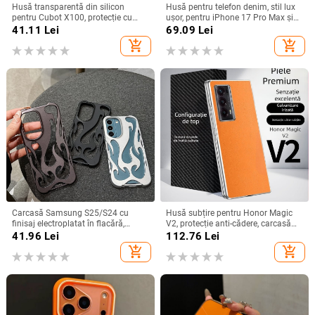
Husă transparentă din silicon
Husă pentru telefon denim, stil lux
pentru Cubot X100, protecție cu
ușor, pentru iPhone 17 Pro Max și
acoperire totală
iPhone 16, cu acoperire totală
41.11
Lei
69.09
Lei
add_shopping_cart
add_shopping_cart
Carcasă Samsung S25/S24 cu
Husă subțire pentru Honor Magic
finisaj electroplatat în flacără,
V2, protecție anti-cădere, carcasă
design decupat, compatibilă cu
dură pentru ecran pliabil, finisaj PU
41.96
Lei
112.76
Lei
A26/A36/A56 și A54/A55
piele electroplatinată
add_shopping_cart
add_shopping_cart