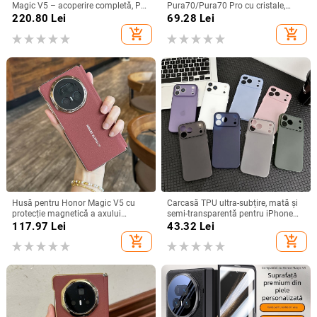
Magic V5 – acoperire completă, PC
Pura70/Pura70 Pro cu cristale,
mat, anti-cădere, anti-amprente
transparentă, estetică, suport
220.80
Lei
69.28
Lei
încorporat și disipare a căldurii
add_shopping_cart
add_shopping_cart
Husă pentru Honor Magic V5 cu
Carcasă TPU ultra-subțire, mată și
protecție magnetică a axului
semi-transparentă pentru iPhone
central, acoperire completă a
11/12/14/15/16/17 Pro Max,
117.97
Lei
43.32
Lei
obiectivului, piele naturală,
protecție împotriva căderilor, anti-
add_shopping_cart
add_shopping_cart
electroplacare, protecție anti-cădere
amprente