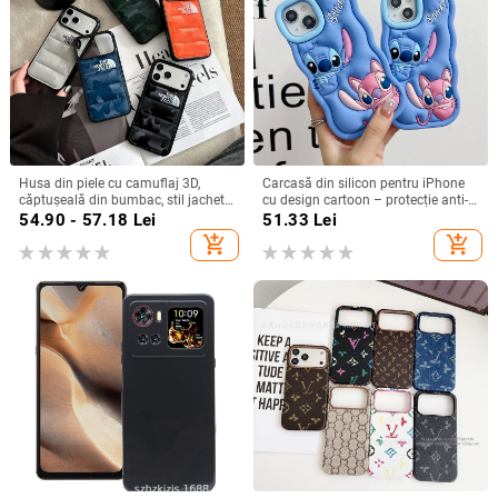
Husa din piele cu camuflaj 3D,
Carcasă din silicon pentru iPhone
căptușeală din bumbac, stil jachetă
cu design cartoon – protecție anti-
de iarnă, compatibilă cu iPhone
cădere, finisaj mat, compatibilă cu
54.90 - 57.18
Lei
51.33
Lei
12–17 Pro Max
seria iPhone 11/12/13/14
add_shopping_cart
add_shopping_cart
(Pro/Max)