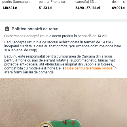
pentru Samsung
pentru iPhone cu
camuflaj 3D,
denim, sti
Galaxy S24/S23/S25
design cartoon –
căptușeală din
pentru iP
148.68
Lei
51.33
Lei
54.90 - 57.18
Lei
69.09
Lei
Ultra, spate, prelucrată,
protecție anti-cădere,
bumbac, stil jachetă
Max și iP
personalizabilă,
finisaj mat,
de iarnă, compatibilă
acoperire
disipare căldură, anti-
compatibilă cu seria
cu iPhone 12–17 Pro
cadere, anti-amprentă
iPhone 11/12/13/14
Max
(Pro/Max)
assignment_return
Politica noastră de retur
Comerciantul acceptă retur la acest produs în perioadă de 14 zile.
Badu acceptă retururile de stocuri achiziționate în termen de 14 zile -
începând cu data la care au fost primite *(cu excepția costumelor de baie
și a lenjeriei de corp).
Badu nu este responsabil pentru cumpărarea de Carcasă din silicon
pentru iPhone cu nas de elefant rotativ și suport magnetic, finisaj mat,
protecție anti-cădere, stil All-Inclusive inspirat din Japonia și Coreea,
compatibilă cu modelele iPhone De la
Huse pentru telefoane mobile
În
afara formularului de comandă.