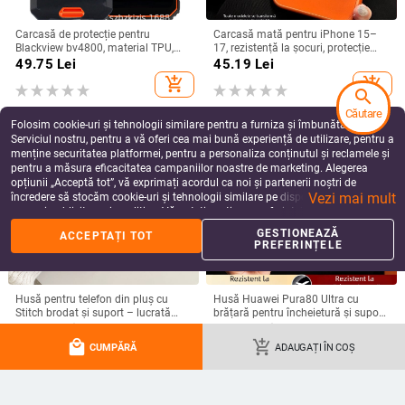
Carcasă de protecție pentru
Carcasă mată pentru iPhone 15–
Blackview bv4800, material TPU,
17, rezistență la șocuri, protecție
realizată manual, personalizabilă
pentru obiectiv, prindere magnetică,
49.75
Lei
45.19
Lei
în diverse culori
add_shopping_cart
add_shopping_cart
search
Căutare
Folosim cookie-uri și tehnologii similare pentru a furniza și îmbunătăți
Serviciul nostru, pentru a vă oferi cea mai bună experiență de utilizare, pentru a
menține securitatea platformei, pentru a personaliza conținutul și reclamele și
pentru a măsura eficacitatea campaniilor noastre de marketing. Alegerea
opțiunii „Acceptă tot”, vă exprimați acordul ca noi și partenerii noștri de
Vezi mai mult
încredere să stocăm cookie-uri și tehnologii similare pe dispozitivul dvs. în
scopuri publicitare și analitice. Vă puteți gestiona preferințele în orice moment
făcând clic pe „Gestionează preferințele”. Pentru mai multe informații, vă
GESTIONEAZĂ
ACCEPTAȚI TOT
rugăm să consultați
Politica noastră de confidențialitate
.
PREFERINȚELE
Husă pentru telefon din pluș cu
Husă Huawei Pura80 Ultra cu
Stitch brodat și suport – lucrată
brățară pentru încheietură și suport
manual, stil desen animat drăguț,
rotativ — textură piele Napa
72.07
Lei
99.03
Lei
protecție anti-cădere, pentru seria
electroplacată
local_mall
add_shopping_cart
add_shopping_cart
add_shopping_cart
CUMPĂRĂ
ADAUGAȚI ÎN COȘ
iPhone 11–17