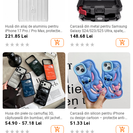
Husă din aliaj de aluminiu pentru
Carcasă din metal pentru Samsung
iPhone 17 Pro / Pro Max, protecție
Galaxy S24/S23/S25 Ultra, spate,
anti-cădere, închidere magnetică,
prelucrată, personalizabilă, disipare
221.85
Lei
148.68
Lei
turnare prin injecție, posibilitate de
căldură, anti-cadere, anti-amprentă
add_shopping_cart
add_shopping_cart
personalizare
Husa din piele cu camuflaj 3D,
Carcasă din silicon pentru iPhone
căptușeală din bumbac, stil jachetă
cu design cartoon – protecție anti-
de iarnă, compatibilă cu iPhone
cădere, finisaj mat, compatibilă cu
54.90 - 57.18
Lei
51.33
Lei
12–17 Pro Max
seria iPhone 11/12/13/14
add_shopping_cart
add_shopping_cart
(Pro/Max)