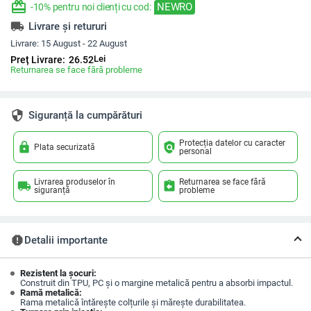
redeem
NEWRO
-10% pentru noi clienți cu cod:
local_shipping
Livrare și retururi
Livrare:
15 August - 22 August
Lei
Preț Livrare:
26.52
Returnarea se face fără probleme
security
Siguranță la cumpărături
Protecția datelor cu caracter
lock
policy
Plata securizată
personal
Livrarea produselor în
Returnarea se face fără
local_shipping
assignment_return
siguranță
probleme
report
Detalii importante
Rezistent la șocuri:
Construit din TPU, PC și o margine metalică pentru a absorbi impactul.
Ramă metalică:
Rama metalică întărește colțurile și mărește durabilitatea.