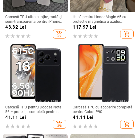
Carcasă TPU ultra-subțire, mată și
Husă pentru Honor Magic V5 cu
semi-transparentă pentru iPhone
protecție magnetică a axului
11/12/14/15/16/17 Pro Max,
central, acoperire completă a
43.32
Lei
117.97
Lei
protecție împotriva căderilor, anti-
obiectivului, piele naturală,
add_shopping_cart
add_shopping_cart
amprente
electroplacare, protecție anti-cădere
Carcasă TPU pentru Doogee Note
Carcasă TPU cu acoperire completă
56 – protecție completă pentru
pentru Cubot P90
Note 56, Plus și Pro, realizată
41.11
Lei
41.11
Lei
manual
add_shopping_cart
add_shopping_cart