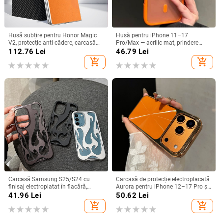
Husă subțire pentru Honor Magic
Husă pentru iPhone 11–17
V2, protecție anti-cădere, carcasă
Pro/Max — acrilic mat, prindere
dură pentru ecran pliabil, finisaj PU
magnetică, protecție anti-cadere,
112.76
Lei
46.79
Lei
piele electroplatinată
antiamprentă
add_shopping_cart
add_shopping_cart
Carcasă Samsung S25/S24 cu
Carcasă de protecție electroplacată
finisaj electroplatat în flacără,
Aurora pentru iPhone 12–17 Pro și
design decupat, compatibilă cu
Pro Max, acoperire completă, anti-
41.96
Lei
50.62
Lei
A26/A36/A56 și A54/A55
șoc
add_shopping_cart
add_shopping_cart