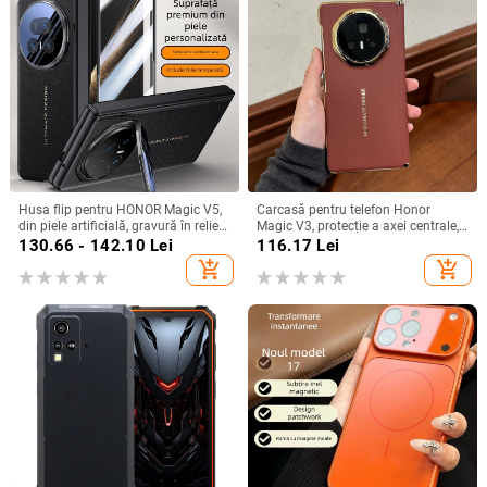
Husa flip pentru HONOR Magic V5,
Carcasă pentru telefon Honor
din piele artificială, gravură în relief,
Magic V3, protecție a axei centrale,
stil Ins, anti-cadere
noul model Magic V5, husă ușoară
130.66 - 142.10
Lei
116.17
Lei
din piele artificială cu
add_shopping_cart
add_shopping_cart
electroplacare, anti-cădere