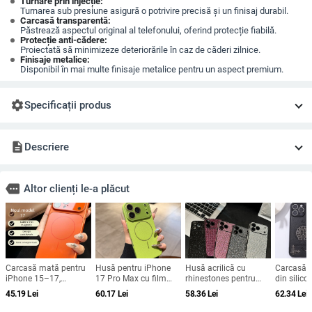
Turnare prin injecție:
Turnarea sub presiune asigură o potrivire precisă și un finisaj durabil.
Carcasă transparentă:
Păstrează aspectul original al telefonului, oferind protecție fiabilă.
Protecție anti-cădere:
Proiectată să minimizeze deteriorările în caz de căderi zilnice.
Finisaje metalice:
Disponibil în mai multe finisaje metalice pentru un aspect premium.
settings
Specificații produs
description
Descriere
more
Altor clienți le-a plăcut
Carcasă mată pentru
Husă pentru iPhone
Husă acrilică cu
Carcasă p
iPhone 15–17,
17 Pro Max cu film
rhinestones pentru
din silico
rezistență la șocuri,
magnetic pentru
iPhone 17 Pro Max,
gravat în r
45.19
Lei
60.17
Lei
58.36
Lei
62.34
Lei
protecție pentru
obiectiv și protecție
acoperire completă cu
portabilă,
obiectiv, prindere
completă, verde
diamante și protecție
pentru iP