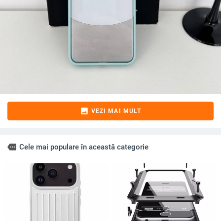
image
VEZI MAI MULT
more
Cele mai populare în această categorie