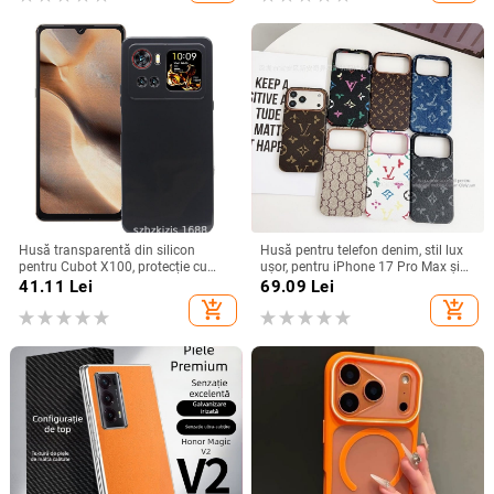
Husă transparentă din silicon
Husă pentru telefon denim, stil lux
pentru Cubot X100, protecție cu
ușor, pentru iPhone 17 Pro Max și
acoperire totală
iPhone 16, cu acoperire totală
41.11
Lei
69.09
Lei
add_shopping_cart
add_shopping_cart