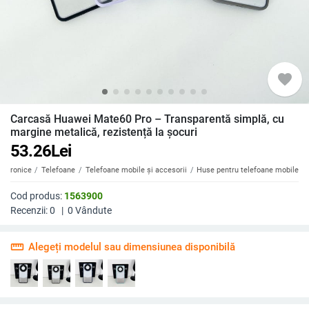
favorite
Carcasă Huawei Mate60 Pro – Transparentă simplă, cu
margine metalică, rezistență la șocuri
53.26
Lei
ectronice
Telefoane
Telefoane mobile și accesorii
Huse pentru telefoane mobile
Cod produs:
1563900
Recenzii:
0
|
0
Vândute
straighten
Alegeți modelul sau dimensiunea disponibilă