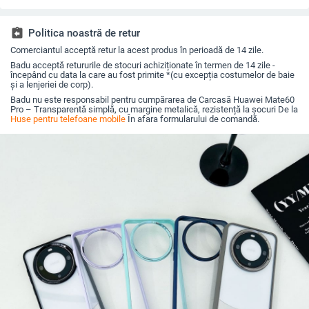
magnetică, în diverse
fluorescent
la margini împotriva
Max
culori
căderilor
assignment_return
Politica noastră de retur
Comerciantul acceptă retur la acest produs în perioadă de 14 zile.
Badu acceptă retururile de stocuri achiziționate în termen de 14 zile -
începând cu data la care au fost primite *(cu excepția costumelor de baie
și a lenjeriei de corp).
Badu nu este responsabil pentru cumpărarea de Carcasă Huawei Mate60
Pro – Transparentă simplă, cu margine metalică, rezistență la șocuri De la
Huse pentru telefoane mobile
În afara formularului de comandă.