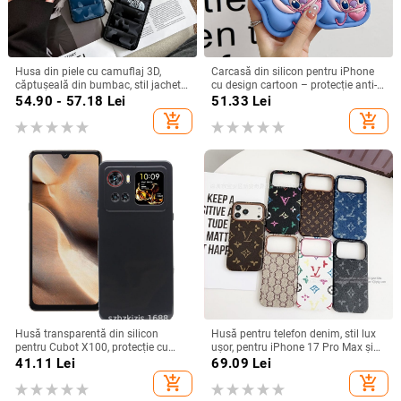
Husa din piele cu camuflaj 3D,
Carcasă din silicon pentru iPhone
căptușeală din bumbac, stil jachetă
cu design cartoon – protecție anti-
de iarnă, compatibilă cu iPhone
cădere, finisaj mat, compatibilă cu
54.90 - 57.18
Lei
51.33
Lei
12–17 Pro Max
seria iPhone 11/12/13/14
add_shopping_cart
add_shopping_cart
(Pro/Max)
Husă transparentă din silicon
Husă pentru telefon denim, stil lux
pentru Cubot X100, protecție cu
ușor, pentru iPhone 17 Pro Max și
acoperire totală
iPhone 16, cu acoperire totală
41.11
Lei
69.09
Lei
add_shopping_cart
add_shopping_cart