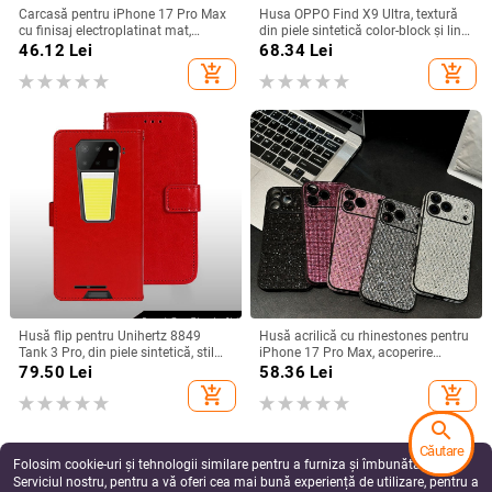
Carcasă pentru iPhone 17 Pro Max
Husa OPPO Find X9 Ultra, textură
cu finisaj electroplatinat mat,
din piele sintetică color-block și linii
magnetică, suport rotativ și
fluorescente, GT8Pro husă de
46.12
Lei
68.34
Lei
protecție pentru obiectiv
protecție
add_shopping_cart
add_shopping_cart
Husă flip pentru Unihertz 8849
Husă acrilică cu rhinestones pentru
Tank 3 Pro, din piele sintetică, stil
iPhone 17 Pro Max, acoperire
retro
completă cu diamante și protecție
79.50
Lei
58.36
Lei
la margini împotriva căderilor
add_shopping_cart
add_shopping_cart
search
Căutare
Folosim cookie-uri și tehnologii similare pentru a furniza și îmbunătăți
Serviciul nostru, pentru a vă oferi cea mai bună experiență de utilizare, pentru a