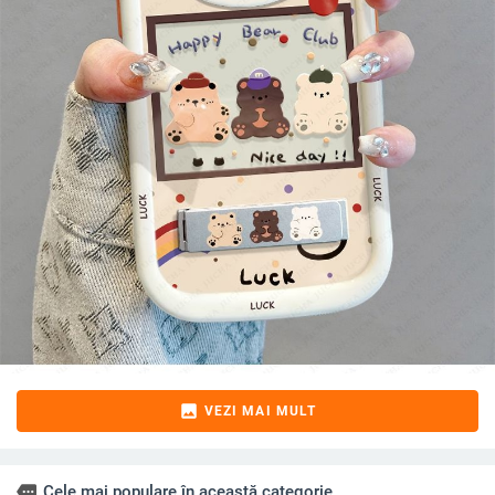
image
VEZI MAI MULT
more
Cele mai populare în această categorie