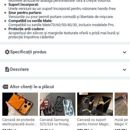
Motivele amuzante adaugă personalitate fără a crește volumul.
Suport încorporat:
Unele versiuni au un suport încorporat pentru vizionare hands-free.
Șnur pentru purtare:
Versiunile cu șnur permit purtare comodă și libertate de mișcare.
Compatibil cu seriile Mate:
Compatibil cu seriile Mate70/60/50/40/30, inclusiv modelele Pro.
Protecție anti-cadere:
Acoperișul din silicon și marginile texturate oferă o priză mai bună și
protecție împotriva căderilor.
settings
Specificații produs
description
Descriere
more
Altor clienți le-a plăcut
Carcasă de protecție
Carcasă Samsung
Carcasă cu suport
Husă pen
electroplacată Aurora
S25/S24 cu finisaj
pentru Honor Magic
Magic V5 
pentru iPhone 12–17
electroplatat în
V5 – acoperire
magnetică