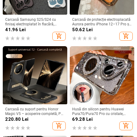
Carcasă Samsung S25/S24 cu
Carcasă de protecție electroplacată
finisaj electroplatat în flacără,
Aurora pentru iPhone 12–17 Pro și
design decupat, compatibilă cu
Pro Max, acoperire completă, anti-
41.96
Lei
50.62
Lei
A26/A36/A56 și A54/A55
șoc
add_shopping_cart
add_shopping_cart
Carcasă cu suport pentru Honor
Husă din silicon pentru Huawei
Magic V5 – acoperire completă, PC
Pura70/Pura70 Pro cu cristale,
mat, anti-cădere, anti-amprente
transparentă, estetică, suport
220.80
Lei
69.28
Lei
încorporat și disipare a căldurii
add_shopping_cart
add_shopping_cart