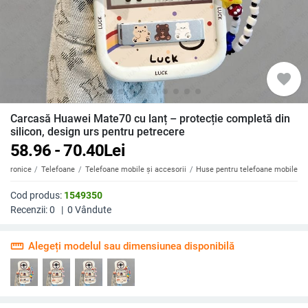
favorite
Carcasă Huawei Mate70 cu lanț – protecție completă din
silicon, design urs pentru petrecere
58.96 - 70.40
Lei
ectronice
Telefoane
Telefoane mobile și accesorii
Huse pentru telefoane mobile
Cod produs:
1549350
Recenzii:
0
|
0
Vândute
straighten
Alegeți modelul sau dimensiunea disponibilă