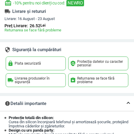
redeem
NEWRO
-10% pentru noi clienți cu cod:
local_shipping
Livrare și retururi
Livrare:
16 August - 23 August
Lei
Preț Livrare:
26.52
Returnarea se face fără probleme
security
Siguranță la cumpărături
Protecția datelor cu caracter
lock
policy
Plata securizată
personal
Livrarea produselor în
Returnarea se face fără
local_shipping
assignment_return
siguranță
probleme
report
Detalii importante
Protecție totală din silicon:
Curea din silicon înconjoară telefonul și amortizează șocurile, protejând
împotriva căderilor și zgârieturilor.
Design cu urs panda party: