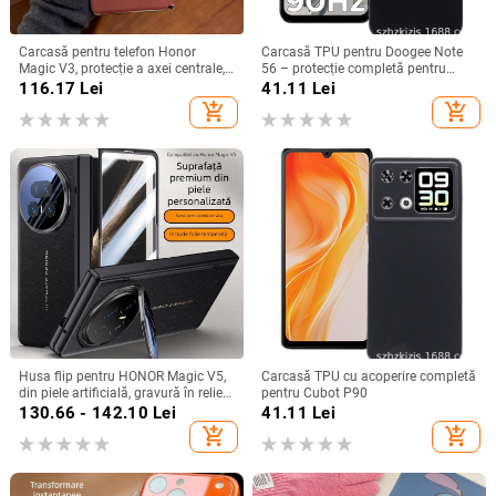
Carcasă pentru telefon Honor
Carcasă TPU pentru Doogee Note
Magic V3, protecție a axei centrale,
56 – protecție completă pentru
noul model Magic V5, husă ușoară
Note 56, Plus și Pro, realizată
116.17
Lei
41.11
Lei
din piele artificială cu
manual
add_shopping_cart
add_shopping_cart
electroplacare, anti-cădere
Husa flip pentru HONOR Magic V5,
Carcasă TPU cu acoperire completă
din piele artificială, gravură în relief,
pentru Cubot P90
stil Ins, anti-cadere
130.66 - 142.10
Lei
41.11
Lei
add_shopping_cart
add_shopping_cart