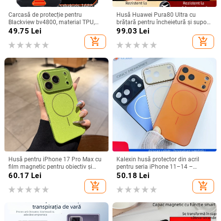
Carcasă de protecție pentru
Husă Huawei Pura80 Ultra cu
Blackview bv4800, material TPU,
brățară pentru încheietură și suport
realizată manual, personalizabilă
rotativ — textură piele Napa
49.75
Lei
99.03
Lei
electroplacată
add_shopping_cart
add_shopping_cart
Husă pentru iPhone 17 Pro Max cu
Kalexin husă protector din acril
film magnetic pentru obiectiv și
pentru seria iPhone 11–14 –
protecție completă, verde
rezistentă la uzură și la cădere,
60.17
Lei
50.18
Lei
fluorescent
personalizabilă, confecționată prin
add_shopping_cart
add_shopping_cart
turnare din plastic, stiluri
Japonia/Korea, Nordic și Instagram