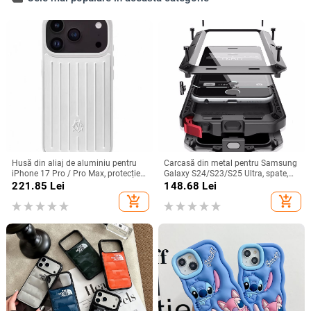
Husă din aliaj de aluminiu pentru
Carcasă din metal pentru Samsung
iPhone 17 Pro / Pro Max, protecție
Galaxy S24/S23/S25 Ultra, spate,
anti-cădere, închidere magnetică,
prelucrată, personalizabilă, disipare
221.85
Lei
148.68
Lei
turnare prin injecție, posibilitate de
căldură, anti-cadere, anti-amprentă
add_shopping_cart
add_shopping_cart
personalizare