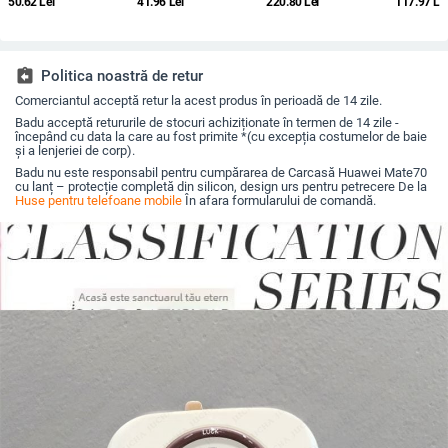
50.62
Lei
41.96
Lei
220.80
Lei
117.97
Le
Pro și Pro Max,
flacără, design
completă, PC mat,
central, a
acoperire completă,
decupat, compatibilă
anti-cădere, anti-
completă
anti-șoc
cu A26/A36/A56 și
amprente
obiectivul
A54/A55
naturală,
electropla
assignment_return
Politica noastră de retur
protecție 
Comerciantul acceptă retur la acest produs în perioadă de 14 zile.
Badu acceptă retururile de stocuri achiziționate în termen de 14 zile -
începând cu data la care au fost primite *(cu excepția costumelor de baie
și a lenjeriei de corp).
Badu nu este responsabil pentru cumpărarea de Carcasă Huawei Mate70
cu lanț – protecție completă din silicon, design urs pentru petrecere De la
Huse pentru telefoane mobile
În afara formularului de comandă.