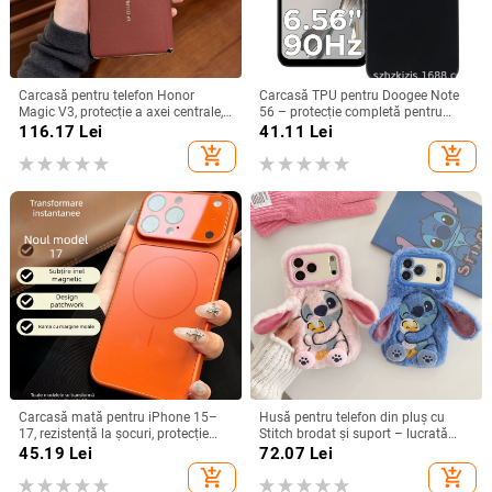
Carcasă pentru telefon Honor
Carcasă TPU pentru Doogee Note
Magic V3, protecție a axei centrale,
56 – protecție completă pentru
noul model Magic V5, husă ușoară
Note 56, Plus și Pro, realizată
116.17
Lei
41.11
Lei
din piele artificială cu
manual
add_shopping_cart
add_shopping_cart
electroplacare, anti-cădere
Carcasă mată pentru iPhone 15–
Husă pentru telefon din pluș cu
17, rezistență la șocuri, protecție
Stitch brodat și suport – lucrată
pentru obiectiv, prindere magnetică,
manual, stil desen animat drăguț,
45.19
Lei
72.07
Lei
în diverse culori
protecție anti-cădere, pentru seria
add_shopping_cart
add_shopping_cart
iPhone 11–17