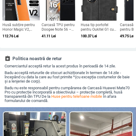
Husă subțire pentru
Carcasă TPU pentru
Husa tip portofel
Carcasă d
Honor Magic V2,
Doogee Note 56 –
pentru Oukitel G1 cu
pentru Bl
protecție anti-cădere,
protecție completă
catarama magnetică
bv4800, m
112.76
Lei
41.11
Lei
100.37
Lei
49.75
Lei
carcasă dură pentru
pentru Note 56, Plus și
— piele ecologică,
realizată
ecran pliabil, finisaj PU
Pro, realizată manual
lucrată manual,
personali
piele electroplatinată
protecție la șocuri,
suport pentru
personalizare
assignment_return
Politica noastră de retur
Comerciantul acceptă retur la acest produs în perioadă de 14 zile.
Badu acceptă retururile de stocuri achiziționate în termen de 14 zile -
începând cu data la care au fost primite *(cu excepția costumelor de baie
și a lenjeriei de corp).
Badu nu este responsabil pentru cumpărarea de Carcasă Huawei Mate70
Pro cu protecție încorporată a obiectivului – protecție completă, husă
transparentă din TPU De la
Huse pentru telefoane mobile
În afara
formularului de comandă.