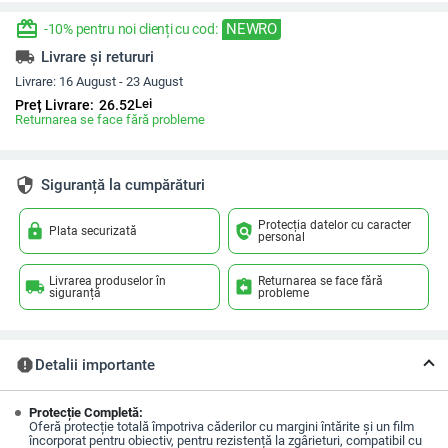
redeem
NEWRO
-10% pentru noi clienți cu cod:
local_shipping
Livrare și retururi
Livrare:
16 August - 23 August
Lei
Preț Livrare:
26.52
Returnarea se face fără probleme
security
Siguranță la cumpărături
Protecția datelor cu caracter
lock
policy
Plata securizată
personal
Livrarea produselor în
Returnarea se face fără
local_shipping
assignment_return
siguranță
probleme
report
Detalii importante
Protecție Completă:
Oferă protecție totală împotriva căderilor cu margini întărite și un film
încorporat pentru obiectiv, pentru rezistență la zgârieturi, compatibil cu