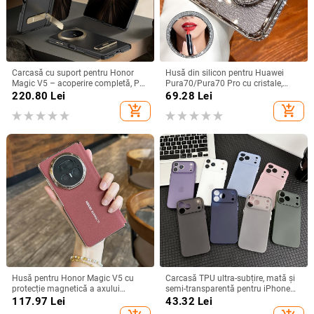
Carcasă cu suport pentru Honor
Husă din silicon pentru Huawei
Magic V5 – acoperire completă, PC
Pura70/Pura70 Pro cu cristale,
mat, anti-cădere, anti-amprente
transparentă, estetică, suport
220.80
Lei
69.28
Lei
încorporat și disipare a căldurii
add_shopping_cart
add_shopping_cart
Husă pentru Honor Magic V5 cu
Carcasă TPU ultra-subțire, mată și
protecție magnetică a axului
semi-transparentă pentru iPhone
central, acoperire completă a
11/12/14/15/16/17 Pro Max,
117.97
Lei
43.32
Lei
obiectivului, piele naturală,
protecție împotriva căderilor, anti-