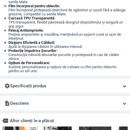
seriile Mate.
Film încorporat pentru obiectiv:
Film încorporat protejează obiectivul de zgârieturi și uzură fără a adăuga
grosime, compatibil cu seriile Mate.
Carcasă TPU Transparentă:
TPU transparent, flexibil păstrează designul dispozitivului și asigură un
grip sigur.
Finisaj Antiamprente:
Preține amprentele și murdăria, menținând un aspect curat și ușor de
întreținut.
Disipare Eficientă a Căldurii:
Ajută la disiparea căldurii în utilizarea intensă.
Protecție Împotriva Șocurilor:
Construcția robustă absoarbe șocurile și protejează în caz de căderi
zilnice.
Opțiuni de Personalizare:
Susține personalizarea și opțiuni de culoare cu film pentru obiectiv
pentru un stil unic.
settings
Specificații produs
description
Descriere
more
Altor clienți le-a plăcut