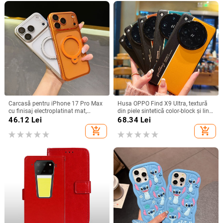
Carcasă pentru iPhone 17 Pro Max
Husa OPPO Find X9 Ultra, textură
cu finisaj electroplatinat mat,
din piele sintetică color-block și linii
magnetică, suport rotativ și
fluorescente, GT8Pro husă de
46.12
Lei
68.34
Lei
protecție pentru obiectiv
protecție
add_shopping_cart
add_shopping_cart