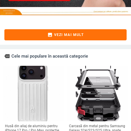
image
VEZI MAI MULT
more
Cele mai populare în această categorie
Husă din aliaj de aluminiu pentru
Carcasă din metal pentru Samsung
iPhone 17 Pro / Pro Max, protecție
Galaxy S24/S23/S25 Ultra, spate,