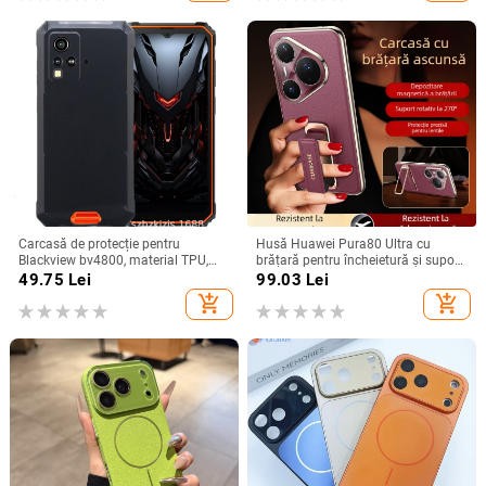
Carcasă de protecție pentru
Husă Huawei Pura80 Ultra cu
Blackview bv4800, material TPU,
brățară pentru încheietură și suport
realizată manual, personalizabilă
rotativ — textură piele Napa
49.75
Lei
99.03
Lei
electroplacată
add_shopping_cart
add_shopping_cart