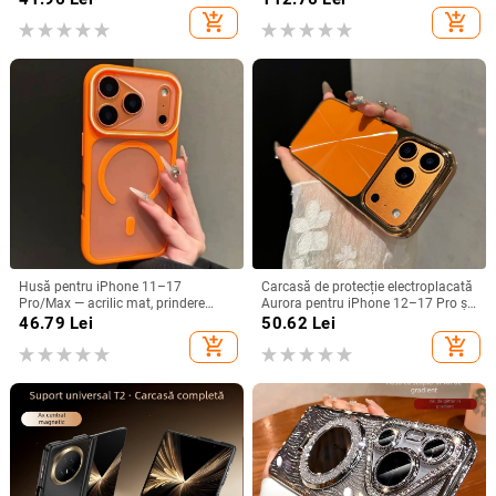
A26/A36/A56 și A54/A55
piele electroplatinată
add_shopping_cart
add_shopping_cart
Husă pentru iPhone 11–17
Carcasă de protecție electroplacată
Pro/Max — acrilic mat, prindere
Aurora pentru iPhone 12–17 Pro și
magnetică, protecție anti-cadere,
Pro Max, acoperire completă, anti-
46.79
Lei
50.62
Lei
antiamprentă
șoc
add_shopping_cart
add_shopping_cart