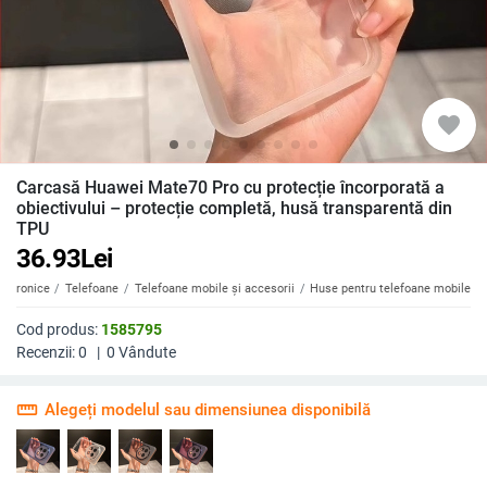
favorite
Carcasă Huawei Mate70 Pro cu protecție încorporată a
obiectivului – protecție completă, husă transparentă din
TPU
36.93
Lei
ectronice
Telefoane
Telefoane mobile și accesorii
Huse pentru telefoane mobile
Cod produs:
1585795
Recenzii:
0
|
0
Vândute
straighten
Alegeți modelul sau dimensiunea disponibilă