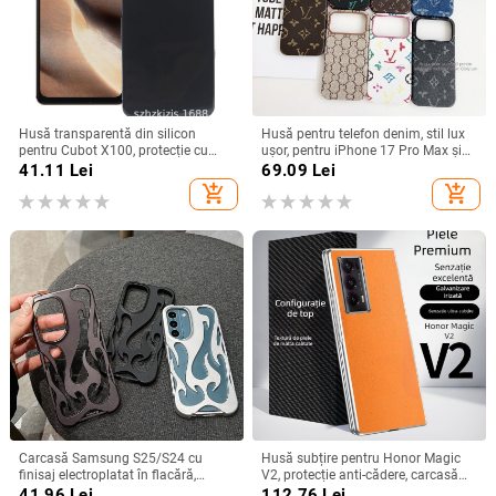
Husă transparentă din silicon
Husă pentru telefon denim, stil lux
pentru Cubot X100, protecție cu
ușor, pentru iPhone 17 Pro Max și
acoperire totală
iPhone 16, cu acoperire totală
41.11
Lei
69.09
Lei
add_shopping_cart
add_shopping_cart
Carcasă Samsung S25/S24 cu
Husă subțire pentru Honor Magic
finisaj electroplatat în flacără,
V2, protecție anti-cădere, carcasă
design decupat, compatibilă cu
dură pentru ecran pliabil, finisaj PU
41.96
Lei
112.76
Lei