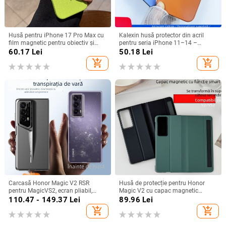
Husă pentru iPhone 17 Pro Max cu
Kalexin husă protector din acril
film magnetic pentru obiectiv și
pentru seria iPhone 11–14 –
protecție completă, verde
rezistentă la uzură și la cădere,
60.17
Lei
50.18
Lei
fluorescent
personalizabilă, confecționată prin
add_shopping_cart
add_shopping_cart
turnare din plastic, stiluri
Japonia/Korea, Nordic și Instagram
Carcasă Honor Magic V2 RSR
Husă de protecție pentru Honor
pentru MagicVS2, ecran pliabil,
Magic V2 cu capac magnetic
design Porsche, protecție anti-
rabatabil și fereastră inteligentă,
110.47 - 149.37
Lei
89.96
Lei
cadere completă
protecție completă împotriva
add_shopping_cart
add_shopping_cart
căderilor