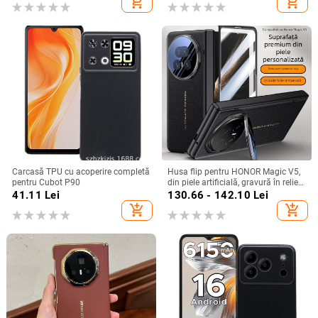
add_shopping_cart
add_shopping_cart
electroplacare, protecție anti-cădere
amprente
Carcasă TPU cu acoperire completă
Husa flip pentru HONOR Magic V5,
pentru Cubot P90
din piele artificială, gravură în relief,
stil Ins, anti-cadere
41.11
Lei
130.66 - 142.10
Lei
add_shopping_cart
add_shopping_cart