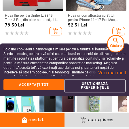
Husă flip pentru Unihertz 8849
Husă silicon albastră cu Stitch
Tank 3 Pro, din piele sintetică, stil
pentru iPhone 11–17 Pro Max,
retro
design cu margine curbată și
79.50
Lei
52.51
Lei
protecție anti-cădere
add_shopping_cart
add_shopping_cart
search
Căutare
Folosim cookie-uri și tehnologii similare pentru a furniza și îmbunătăți
Serviciul nostru, pentru a vă oferi cea mai bună experiență de utilizare, pentru a
menține securitatea platformei, pentru a personaliza conținutul și reclamele și
pentru a măsura eficacitatea campaniilor noastre de marketing. Alegerea
opțiunii „Acceptă tot”, vă exprimați acordul ca noi și partenerii noștri de
Vezi mai mult
încredere să stocăm cookie-uri și tehnologii similare pe dispozitivul dvs. în
scopuri publicitare și analitice. Vă puteți gestiona preferințele în orice moment
făcând clic pe „Gestionează preferințele”. Pentru mai multe informații, vă
GESTIONEAZĂ
ACCEPTAȚI TOT
rugăm să consultați
Politica noastră de confidențialitate
.
PREFERINȚELE
Husă acrilică cu rhinestones pentru
Husă Honor Magic6Pro, din piele
iPhone 17 Pro Max, acoperire
lichidă, protecție TPU cu acoperire
completă cu diamante și protecție
totală, anti-cadere, lux discret
58.36
Lei
59.38
Lei
la margini împotriva căderilor
add_shopping_cart
add_shopping_cart
local_mall
add_shopping_cart
CUMPĂRĂ
ADAUGAȚI ÎN COȘ