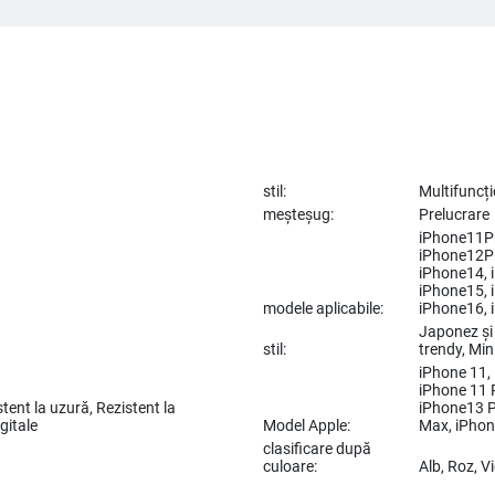
stil:
Multifuncț
meșteșug:
Prelucrare
iPhone11Pr
iPhone12Pr
iPhone14, 
iPhone15, 
modele aplicabile:
iPhone16,
Japonez și 
stil:
trendy, Mini
iPhone 11,
iPhone 11 
stent la uzură, Rezistent la
iPhone13 P
gitale
Model Apple:
Max, iPho
clasificare după
culoare:
Alb, Roz, V