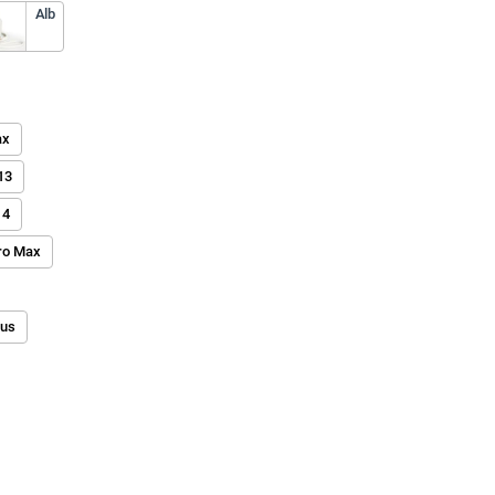
Alb
ax
13
14
ro Max
lus