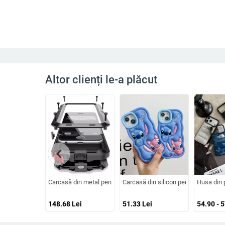
Altor clienți le-a plăcut
chevron_left
Carcasă din metal pentru Samsung Galaxy S24/S23/S25 Ultra, sp
Carcasă din silicon pentru iPhone cu
Husa din 
148.68
Lei
51.33
Lei
54.90 - 