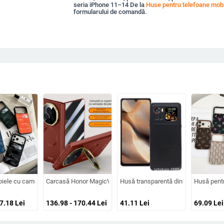
seria iPhone 11–14 De la
Huse pentru telefoane mobi
formularului de comandă.
ate, prelucrată, personalizabilă, disipare căldură, anti-cadere, anti-amprentă
 design cartoon – protecție anti-cădere, finisaj mat, compatibilă cu seria iPho
piele cu camuflaj 3D, căptușeală din bumbac, stil jachetă de iarnă, compatibilă
Carcasă Honor MagicV3 cu senzație de piele și balama magneti
Husă transparentă din silicon pentru 
Husă pentr
57.18
Lei
136.98 - 170.44
Lei
41.11
Lei
69.09
Lei