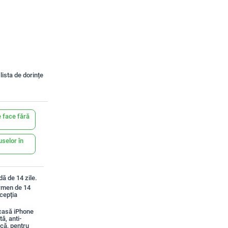
lista de dorințe
 face fără
uselor în
ă de 14 zile.
ermen de 14
xcepția
casă iPhone
ă, anti-
ică, pentru