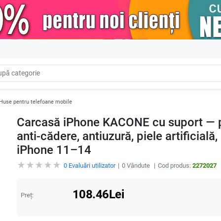
Huse pentru telefoane mobile
Carcasă iPhone KACONE cu suport — pro
anti-cădere, antiuzură, piele artificial
iPhone 11–14
0
Evaluări utilizator
0
Vândute
Cod produs:
2272027
108.46
Lei
Preț: