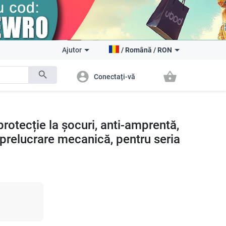
Ajutor
/
Română
/
RON
search
account_circle
shopping_basket
Conectați-vă
tecție la șocuri, anti-amprentă,
ă, prelucrare mecanică, pentru seria