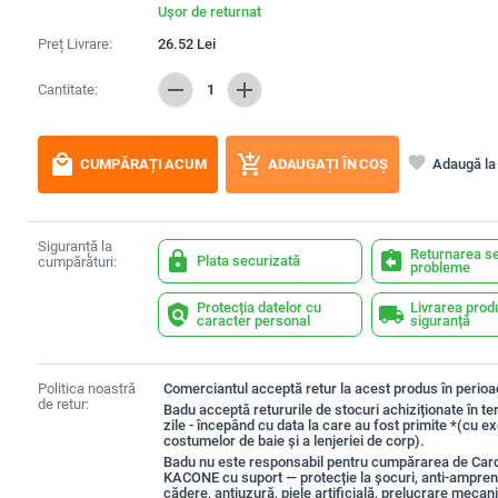
Ușor de returnat
Preț Livrare:
26.52
Lei
remove
add
Cantitate:
1
local_mall
add_shopping_cart
favorite
Adaugă la 
CUMPĂRAȚI ACUM
ADAUGAȚI ÎN COȘ
Siguranță la
Returnarea se
lock
assignment_return
Plata securizată
cumpărături:
probleme
Protecția datelor cu
Livrarea prod
policy
local_shipping
caracter personal
siguranță
Politica noastră
Comerciantul acceptă retur la acest produs în perioad
de retur:
Badu acceptă retururile de stocuri achiziționate în t
zile - începând cu data la care au fost primite *(cu e
costumelor de baie și a lenjeriei de corp).
Badu nu este responsabil pentru cumpărarea de Car
KACONE cu suport — protecție la șocuri, anti-amprent
cădere, antiuzură, piele artificială, prelucrare mecan