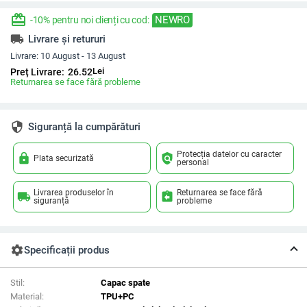
redeem
NEWRO
-10% pentru noi clienți cu cod:
local_shipping
Livrare și retururi
Livrare:
10 August - 13 August
Lei
Preț Livrare:
26.52
Returnarea se face fără probleme
security
Siguranță la cumpărături
Protecția datelor cu caracter
lock
policy
Plata securizată
personal
Livrarea produselor în
Returnarea se face fără
local_shipping
assignment_return
siguranță
probleme
settings
Specificații produs
Stil:
Capac spate
Material:
TPU+PC