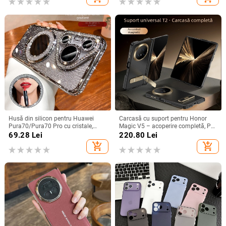
Husă din silicon pentru Huawei
Carcasă cu suport pentru Honor
Pura70/Pura70 Pro cu cristale,
Magic V5 – acoperire completă, PC
transparentă, estetică, suport
mat, anti-cădere, anti-amprente
69.28
Lei
220.80
Lei
încorporat și disipare a căldurii
add_shopping_cart
add_shopping_cart