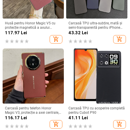
Husă pentru Honor Magic V5 cu
Carcasă TPU ultra-subțire, mată și
protecție magnetică a axului
semi-transparentă pentru iPhone
central, acoperire completă a
11/12/14/15/16/17 Pro Max,
117.97
Lei
43.32
Lei
obiectivului, piele naturală,
protecție împotriva căderilor, anti-
add_shopping_cart
add_shopping_cart
electroplacare, protecție anti-cădere
amprente
Carcasă pentru telefon Honor
Carcasă TPU cu acoperire completă
Magic V3, protecție a axei centrale,
pentru Cubot P90
noul model Magic V5, husă ușoară
116.17
Lei
41.11
Lei
din piele artificială cu
add_shopping_cart
add_shopping_cart
electroplacare, anti-cădere