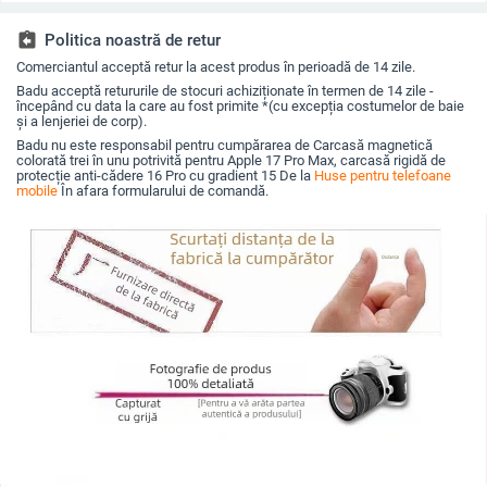
stil Nordic/INS
premium
assignment_return
Politica noastră de retur
Comerciantul acceptă retur la acest produs în perioadă de 14 zile.
Badu acceptă retururile de stocuri achiziționate în termen de 14 zile -
începând cu data la care au fost primite *(cu excepția costumelor de baie
și a lenjeriei de corp).
Badu nu este responsabil pentru cumpărarea de Carcasă magnetică
colorată trei în unu potrivită pentru Apple 17 Pro Max, carcasă rigidă de
protecție anti-cădere 16 Pro cu gradient 15 De la
Huse pentru telefoane
mobile
În afara formularului de comandă.