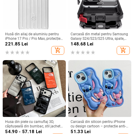
Husă din aliaj de aluminiu pentru
Carcasă din metal pentru Samsung
iPhone 17 Pro / Pro Max, protecție
Galaxy S24/S23/S25 Ultra, spate,
anti-cădere, închidere magnetică,
prelucrată, personalizabilă, disipare
221.85
Lei
148.68
Lei
turnare prin injecție, posibilitate de
căldură, anti-cadere, anti-amprentă
add_shopping_cart
add_shopping_cart
personalizare
Husa din piele cu camuflaj 3D,
Carcasă din silicon pentru iPhone
căptușeală din bumbac, stil jachetă
cu design cartoon – protecție anti-
de iarnă, compatibilă cu iPhone
cădere, finisaj mat, compatibilă cu
54.90 - 57.18
Lei
51.33
Lei