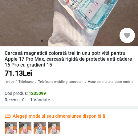
favorite
Carcasă magnetică colorată trei în unu potrivită pentru
Apple 17 Pro Max, carcasă rigidă de protecție anti-cădere
16 Pro cu gradient 15
71.13
Lei
ectronice
Telefoane
Telefoane mobile și accesorii
Huse pentru telefoane mobile
Cod produs:
1235099
Recenzii:
0
|
1
Vândute
straighten
Alegeți modelul sau dimensiunea disponibilă