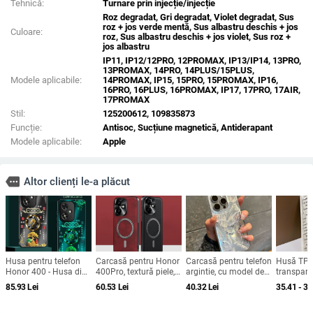
Tehnică:
Turnare prin injecție/injecție
Roz degradat, Gri degradat, Violet degradat, Sus
roz + jos verde mentă, Sus albastru deschis + jos
Culoare:
roz, Sus albastru deschis + jos violet, Sus roz +
jos albastru
IP11, IP12/12PRO, 12PROMAX, IP13/IP14, 13PRO,
13PROMAX, 14PRO, 14PLUS/15PLUS,
Modele aplicabile:
14PROMAX, IP15, 15PRO, 15PROMAX, IP16,
16PRO, 16PLUS, 16PROMAX, IP17, 17PRO, 17AIR,
17PROMAX
Stil:
125200612, 109835873
Funcție:
Antisoc, Sucțiune magnetică, Antiderapant
Modele aplicabile:
Apple
more
Altor clienți le-a plăcut
Husa pentru telefon
Carcasă pentru Honor
Carcasă pentru telefon
Husă TP
Honor 400 - Husa din
400Pro, textură piele,
argintie, cu model de
transpare
sticla luminoasă,
protecție anti-cadere
aripă de fluture din
iPhone – u
85.93
Lei
60.53
Lei
40.32
Lei
35.41 - 36
finisaj mat, acoperire
completă
fibre, pentru iPhone 15
protecție 
completă, anti-cadere
Pro Max și iPhone 16,