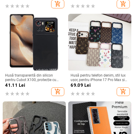
12–17 Pro Max
seria iPhone 11/12/13/14
add_shopping_cart
add_shopping_cart
(Pro/Max)
Husă transparentă din silicon
Husă pentru telefon denim, stil lux
pentru Cubot X100, protecție cu
ușor, pentru iPhone 17 Pro Max și
acoperire totală
iPhone 16, cu acoperire totală
41.11
Lei
69.09
Lei
add_shopping_cart
add_shopping_cart