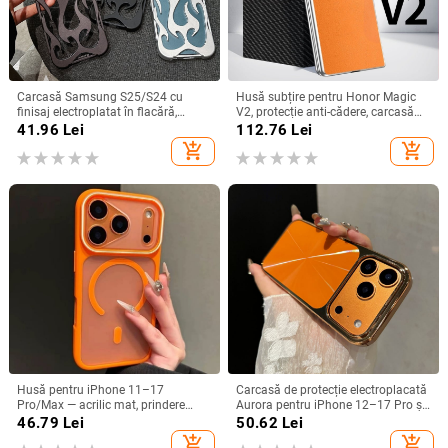
Carcasă Samsung S25/S24 cu
Husă subțire pentru Honor Magic
finisaj electroplatat în flacără,
V2, protecție anti-cădere, carcasă
design decupat, compatibilă cu
dură pentru ecran pliabil, finisaj PU
41.96
Lei
112.76
Lei
A26/A36/A56 și A54/A55
piele electroplatinată
add_shopping_cart
add_shopping_cart
Husă pentru iPhone 11–17
Carcasă de protecție electroplacată
Pro/Max — acrilic mat, prindere
Aurora pentru iPhone 12–17 Pro și
magnetică, protecție anti-cadere,
Pro Max, acoperire completă, anti-
46.79
Lei
50.62
Lei
antiamprentă
șoc
add_shopping_cart
add_shopping_cart