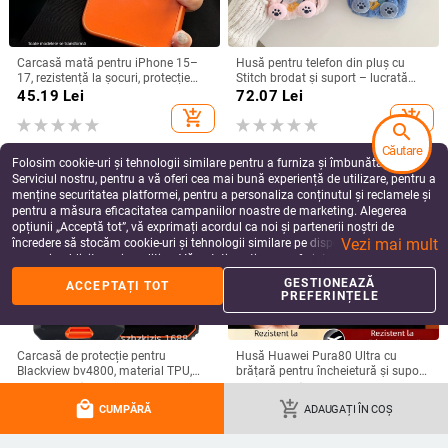
Carcasă mată pentru iPhone 15–
Husă pentru telefon din pluș cu
17, rezistență la șocuri, protecție
Stitch brodat și suport – lucrată
pentru obiectiv, prindere magnetică,
manual, stil desen animat drăguț,
45.19
Lei
72.07
Lei
în diverse culori
protecție anti-cădere, pentru seria
add_shopping_cart
add_shopping_cart
iPhone 11–17
search
Căutare
Folosim cookie-uri și tehnologii similare pentru a furniza și îmbunătăți
Serviciul nostru, pentru a vă oferi cea mai bună experiență de utilizare, pentru a
menține securitatea platformei, pentru a personaliza conținutul și reclamele și
pentru a măsura eficacitatea campaniilor noastre de marketing. Alegerea
opțiunii „Acceptă tot”, vă exprimați acordul ca noi și partenerii noștri de
Vezi mai mult
încredere să stocăm cookie-uri și tehnologii similare pe dispozitivul dvs. în
scopuri publicitare și analitice. Vă puteți gestiona preferințele în orice moment
făcând clic pe „Gestionează preferințele”. Pentru mai multe informații, vă
GESTIONEAZĂ
ACCEPTAȚI TOT
rugăm să consultați
Politica noastră de confidențialitate
.
PREFERINȚELE
Carcasă de protecție pentru
Husă Huawei Pura80 Ultra cu
Blackview bv4800, material TPU,
brățară pentru încheietură și suport
realizată manual, personalizabilă
rotativ — textură piele Napa
49.75
Lei
99.03
Lei
electroplacată
local_mall
add_shopping_cart
add_shopping_cart
add_shopping_cart
CUMPĂRĂ
ADAUGAȚI ÎN COȘ