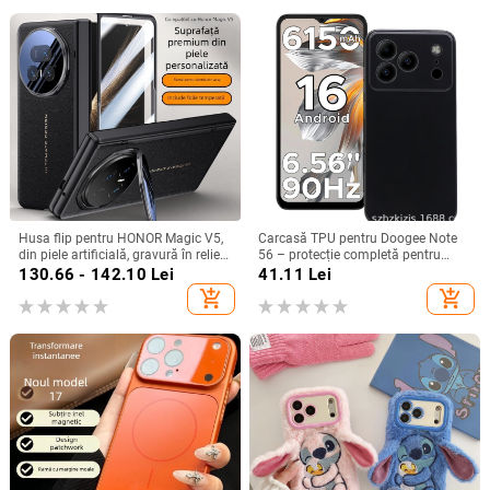
Husa flip pentru HONOR Magic V5,
Carcasă TPU pentru Doogee Note
din piele artificială, gravură în relief,
56 – protecție completă pentru
stil Ins, anti-cadere
Note 56, Plus și Pro, realizată
130.66 - 142.10
Lei
41.11
Lei
manual
add_shopping_cart
add_shopping_cart