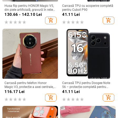
Husa flip pentru HONOR Magic V5,
Carcasă TPU cu acoperire completă
din piele artificială, gravură în relief,
pentru Cubot P90
stil Ins, anti-cadere
130.66 - 142.10
Lei
41.11
Lei
add_shopping_cart
add_shopping_cart
Carcasă pentru telefon Honor
Carcasă TPU pentru Doogee Note
Magic V3, protecție a axei centrale,
56 – protecție completă pentru
noul model Magic V5, husă ușoară
Note 56, Plus și Pro, realizată
116.17
Lei
41.11
Lei
din piele artificială cu
manual
add_shopping_cart
add_shopping_cart
electroplacare, anti-cădere