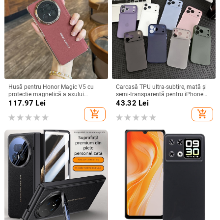
Husă pentru Honor Magic V5 cu
Carcasă TPU ultra-subțire, mată și
protecție magnetică a axului
semi-transparentă pentru iPhone
central, acoperire completă a
11/12/14/15/16/17 Pro Max,
117.97
Lei
43.32
Lei
obiectivului, piele naturală,
protecție împotriva căderilor, anti-
add_shopping_cart
add_shopping_cart
electroplacare, protecție anti-cădere
amprente