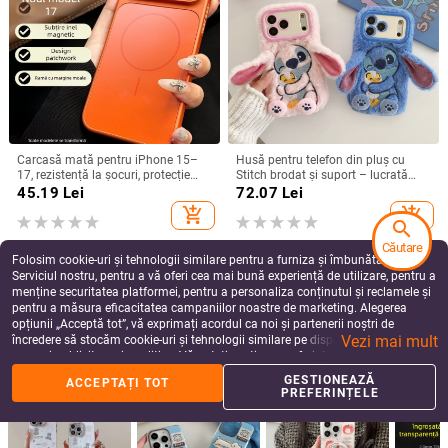
Carcasă mată pentru iPhone 15–
Husă pentru telefon din pluș cu
17, rezistență la șocuri, protecție
Stitch brodat și suport – lucrată
pentru obiectiv, prindere magnetică,
manual, stil desen animat drăguț,
45.19
Lei
72.07
Lei
în diverse culori
protecție anti-cădere, pentru seria
add_shopping_cart
add_shopping_cart
iPhone 11–17
search
Căutare
Folosim cookie-uri și tehnologii similare pentru a furniza și îmbunătăți
Serviciul nostru, pentru a vă oferi cea mai bună experiență de utilizare, pentru a
menține securitatea platformei, pentru a personaliza conținutul și reclamele și
pentru a măsura eficacitatea campaniilor noastre de marketing. Alegerea
opțiunii „Acceptă tot”, vă exprimați acordul ca noi și partenerii noștri de
Vezi mai mult
încredere să stocăm cookie-uri și tehnologii similare pe dispozitivul dvs. în
scopuri publicitare și analitice. Vă puteți gestiona preferințele în orice moment
făcând clic pe „Gestionează preferințele”. Pentru mai multe informații, vă
GESTIONEAZĂ
ACCEPTAȚI TOT
rugăm să consultați
Politica noastră de confidențialitate
.
PREFERINȚELE