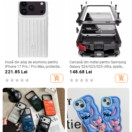
Husă din aliaj de aluminiu pentru
Carcasă din metal pentru Samsung
iPhone 17 Pro / Pro Max, protecție
Galaxy S24/S23/S25 Ultra, spate,
anti-cădere, închidere magnetică,
prelucrată, personalizabilă, disipare
221.85
Lei
148.68
Lei
turnare prin injecție, posibilitate de
căldură, anti-cadere, anti-amprentă
add_shopping_cart
add_shopping_cart
personalizare