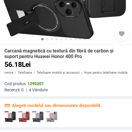
favorite
Carcasă magnetică cu textură din fibră de carbon și
suport pentru Huawei Honor 400 Pro
56.18
Lei
ectronice
Telefoane
Telefoane mobile și accesorii
Huse pentru telefoane mobile
Cod produs:
1295201
Recenzii:
0
|
4
Vândute
straighten
Alegeți modelul sau dimensiunea disponibilă