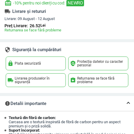
redeem
NEWRO
-10% pentru noi clienți cu cod:
local_shipping
Livrare și retururi
Livrare:
09 August - 12 August
Lei
Preț Livrare:
26.52
Returnarea se face fără probleme
security
Siguranță la cumpărături
Protecția datelor cu caracter
lock
policy
Plata securizată
personal
Livrarea produselor în
Returnarea se face fără
local_shipping
assignment_return
siguranță
probleme
report
Detalii importante
Textură din fibră de carbon:
Carcasa are o textură inspirată de fibră de carbon pentru un aspect
premium și o priză solidă.
Suport încorporat: