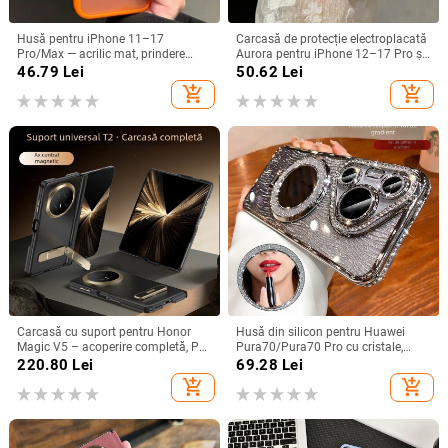
Husă pentru iPhone 11–17
Carcasă de protecție electroplacată
Pro/Max — acrilic mat, prindere
Aurora pentru iPhone 12–17 Pro și
magnetică, protecție anti-cadere,
Pro Max, acoperire completă, anti-
46.79
Lei
50.62
Lei
antiamprentă
șoc
add_shopping_cart
add_shopping_cart
Carcasă cu suport pentru Honor
Husă din silicon pentru Huawei
Magic V5 – acoperire completă, PC
Pura70/Pura70 Pro cu cristale,
mat, anti-cădere, anti-amprente
transparentă, estetică, suport
220.80
Lei
69.28
Lei
încorporat și disipare a căldurii
add_shopping_cart
add_shopping_cart