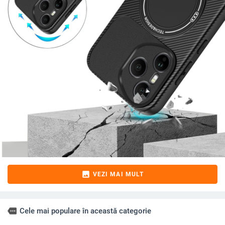
image
VEZI MAI MULT
more
Cele mai populare în această categorie