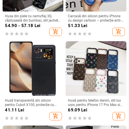
Husa din piele cu camuflaj 3D,
Carcasă din silicon pentru iPhone
căptușeală din bumbac, stil jachetă
cu design cartoon – protecție anti-
de iarnă, compatibilă cu iPhone
cădere, finisaj mat, compatibilă cu
54.90 - 57.18
Lei
51.33
Lei
12–17 Pro Max
seria iPhone 11/12/13/14
add_shopping_cart
add_shopping_cart
(Pro/Max)
Husă transparentă din silicon
Husă pentru telefon denim, stil lux
pentru Cubot X100, protecție cu
ușor, pentru iPhone 17 Pro Max și
acoperire totală
iPhone 16, cu acoperire totală
41.11
Lei
69.09
Lei
add_shopping_cart
add_shopping_cart