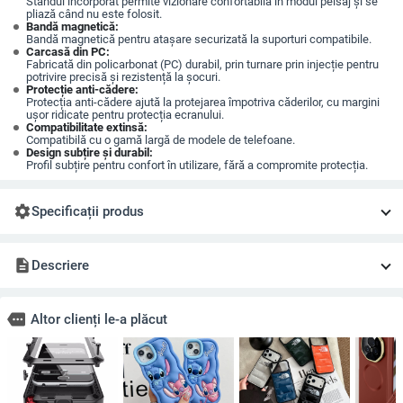
Standul încorporat permite vizionare confortabilă în modul peisaj și se
pliază când nu este folosit.
Bandă magnetică:
Bandă magnetică pentru atașare securizată la suporturi compatibile.
Carcasă din PC:
Fabricată din policarbonat (PC) durabil, prin turnare prin injecție pentru
potrivire precisă și rezistență la șocuri.
Protecție anti-cădere:
Protecția anti-cădere ajută la protejarea împotriva căderilor, cu margini
ușor ridicate pentru protecția ecranului.
Compatibilitate extinsă:
Compatibilă cu o gamă largă de modele de telefoane.
Design subțire și durabil:
Profil subțire pentru confort în utilizare, fără a compromite protecția.
settings
Specificații produs
description
Descriere
more
Altor clienți le-a plăcut