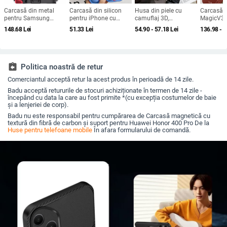
Carcasă din metal
Carcasă din silicon
Husa din piele cu
Carcasă 
pentru Samsung
pentru iPhone cu
camuflaj 3D,
MagicV3 
Galaxy S24/S23/S25
design cartoon –
căptușeală din
de piele 
148.68
Lei
51.33
Lei
54.90 - 57.18
Lei
136.98 - 
Ultra, spate, prelucrată,
protecție anti-cădere,
bumbac, stil jachetă
magnetic
personalizabilă,
finisaj mat,
de iarnă, compatibilă
protecție 
disipare căldură, anti-
compatibilă cu seria
cu iPhone 12–17 Pro
cadere, anti-amprentă
iPhone 11/12/13/14
Max
(Pro/Max)
assignment_return
Politica noastră de retur
Comerciantul acceptă retur la acest produs în perioadă de 14 zile.
Badu acceptă retururile de stocuri achiziționate în termen de 14 zile -
începând cu data la care au fost primite *(cu excepția costumelor de baie
și a lenjeriei de corp).
Badu nu este responsabil pentru cumpărarea de Carcasă magnetică cu
textură din fibră de carbon și suport pentru Huawei Honor 400 Pro De la
Huse pentru telefoane mobile
În afara formularului de comandă.