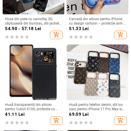
Husa din piele cu camuflaj 3D,
Carcasă din silicon pentru iPhone
căptușeală din bumbac, stil jachetă
cu design cartoon – protecție anti-
de iarnă, compatibilă cu iPhone
cădere, finisaj mat, compatibilă cu
54.90 - 57.18
Lei
51.33
Lei
12–17 Pro Max
seria iPhone 11/12/13/14
add_shopping_cart
add_shopping_cart
(Pro/Max)
Husă transparentă din silicon
Husă pentru telefon denim, stil lux
pentru Cubot X100, protecție cu
ușor, pentru iPhone 17 Pro Max și
acoperire totală
iPhone 16, cu acoperire totală
41.11
Lei
69.09
Lei
add_shopping_cart
add_shopping_cart