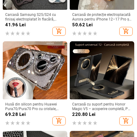
Carcasă Samsung S25/S24 cu
Carcasă de protecție electroplacată
finisaj electroplatat în flacără,
Aurora pentru iPhone 12–17 Pro și
design decupat, compatibilă cu
Pro Max, acoperire completă, anti-
41.96
Lei
50.62
Lei
A26/A36/A56 și A54/A55
șoc
add_shopping_cart
add_shopping_cart
Husă din silicon pentru Huawei
Carcasă cu suport pentru Honor
Pura70/Pura70 Pro cu cristale,
Magic V5 – acoperire completă, PC
transparentă, estetică, suport
mat, anti-cădere, anti-amprente
69.28
Lei
220.80
Lei
încorporat și disipare a căldurii
add_shopping_cart
add_shopping_cart