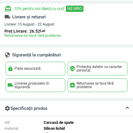
redeem
NEWRO
-10% pentru noi clienți cu cod:
local_shipping
Livrare și retururi
Livrare:
15 August - 22 August
Lei
Preț Livrare:
26.52
Returnarea se face fără probleme
security
Siguranță la cumpărături
Protecția datelor cu caracter
lock
policy
Plata securizată
personal
Livrarea produselor în
Returnarea se face fără
local_shipping
assignment_return
siguranță
probleme
settings
Specificații produs
stil:
Carcasă de spate
material:
Silicon lichid