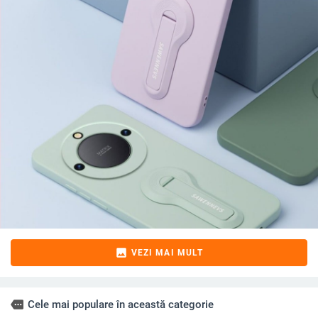
image
VEZI MAI MULT
more
Cele mai populare în această categorie