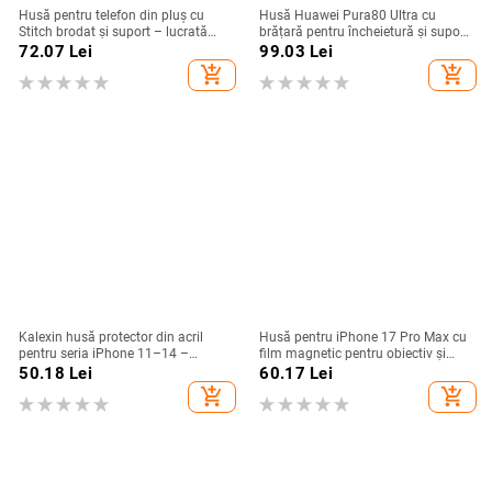
Husă pentru telefon din pluș cu
Husă Huawei Pura80 Ultra cu
Stitch brodat și suport – lucrată
brățară pentru încheietură și suport
manual, stil desen animat drăguț,
rotativ — textură piele Napa
72.07
Lei
99.03
Lei
protecție anti-cădere, pentru seria
electroplacată
add_shopping_cart
add_shopping_cart
iPhone 11–17
Kalexin husă protector din acril
Husă pentru iPhone 17 Pro Max cu
pentru seria iPhone 11–14 –
film magnetic pentru obiectiv și
rezistentă la uzură și la cădere,
protecție completă, verde
50.18
Lei
60.17
Lei
personalizabilă, confecționată prin
fluorescent
add_shopping_cart
add_shopping_cart
turnare din plastic, stiluri
Japonia/Korea, Nordic și Instagram