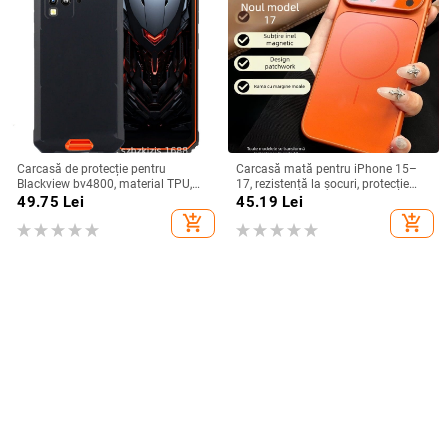
Carcasă de protecție pentru
Carcasă mată pentru iPhone 15–
Blackview bv4800, material TPU,
17, rezistență la șocuri, protecție
realizată manual, personalizabilă
pentru obiectiv, prindere magnetică,
49.75
Lei
45.19
Lei
în diverse culori
add_shopping_cart
add_shopping_cart