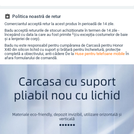
obiectiv, prindere
diamante și protecție
pentru iPhone 17 Pro
completă,
magnetică, în diverse
la margini împotriva
Max
fluoresce
culori
căderilor
assignment_return
Politica noastră de retur
Comerciantul acceptă retur la acest produs în perioadă de 14 zile.
Badu acceptă retururile de stocuri achiziționate în termen de 14 zile -
începând cu data la care au fost primite *(cu excepția costumelor de baie
și a lenjeriei de corp).
Badu nu este responsabil pentru cumpărarea de Carcasă pentru Honor
X40 din silicon lichid cu suport și brățară pentru încheietură, protecție
completă a obiectivului, anti-cădere De la
Huse pentru telefoane mobile
În
afara formularului de comandă.