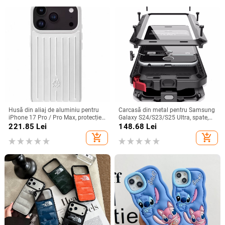
Husă din aliaj de aluminiu pentru
Carcasă din metal pentru Samsung
iPhone 17 Pro / Pro Max, protecție
Galaxy S24/S23/S25 Ultra, spate,
anti-cădere, închidere magnetică,
prelucrată, personalizabilă, disipare
221.85
Lei
148.68
Lei
turnare prin injecție, posibilitate de
căldură, anti-cadere, anti-amprentă
add_shopping_cart
add_shopping_cart
personalizare