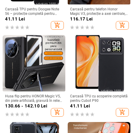
Carcasă TPU pentru Doogee Note
Carcasă pentru telefon Honor
56 – protecție completă pentru
Magic V3, protecție a axei centrale,
Note 56, Plus și Pro, realizată
noul model Magic V5, husă ușoară
41.11
Lei
116.17
Lei
manual
din piele artificială cu
add_shopping_cart
add_shopping_cart
electroplacare, anti-cădere
Husa flip pentru HONOR Magic V5,
Carcasă TPU cu acoperire completă
din piele artificială, gravură în relief,
pentru Cubot P90
stil Ins, anti-cadere
130.66 - 142.10
Lei
41.11
Lei
add_shopping_cart
add_shopping_cart