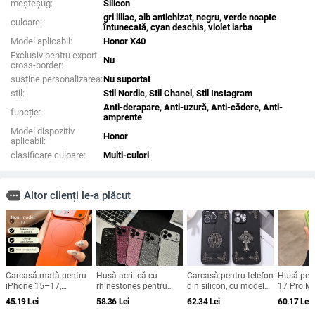
meșteșug:
Silicon
gri liliac, alb antichizat, negru, verde noapte
culoare:
întunecată, cyan deschis, violet iarba
Model aplicabil:
Honor X40
Exclusiv pentru export
Nu
cross-border:
susține personalizarea:
Nu suportat
stil:
Stil Nordic, Stil Chanel, Stil Instagram
Anti-derapare, Anti-uzură, Anti-cădere, Anti-
funcție:
amprente
Model dispozitiv
Honor
aplicabil:
clasificare culoare:
Multi-culori
more
Altor clienți le-a plăcut
Carcasă mată pentru
Husă acrilică cu
Carcasă pentru telefon
Husă pen
iPhone 15–17,
rhinestones pentru
din silicon, cu model
17 Pro Ma
rezistență la șocuri,
iPhone 17 Pro Max,
gravat în relief,
magnetic
45.19
Lei
58.36
Lei
62.34
Lei
60.17
Lei
protecție pentru
acoperire completă cu
portabilă, anti-cadere,
obiectiv ș