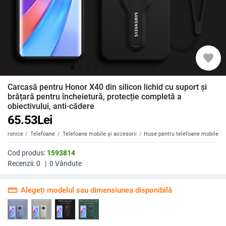
favorite
Carcasă pentru Honor X40 din silicon lichid cu suport și
brățară pentru încheietură, protecție completă a
obiectivului, anti-cădere
65.53
Lei
ectronice
Telefoane
Telefoane mobile și accesorii
Huse pentru telefoane mobile
Cod produs:
1593814
Recenzii:
0
|
0
Vândute
straighten
Alegeți modelul sau dimensiunea disponibilă