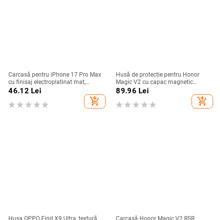
Carcasă pentru iPhone 17 Pro Max
Husă de protecție pentru Honor
cu finisaj electroplatinat mat,
Magic V2 cu capac magnetic
magnetică, suport rotativ și
rabatabil și fereastră inteligentă,
46.12
Lei
89.96
Lei
protecție pentru obiectiv
protecție completă împotriva
add_shopping_cart
add_shopping_cart
căderilor
Husa OPPO Find X9 Ultra, textură
Carcasă Honor Magic V2 RSR