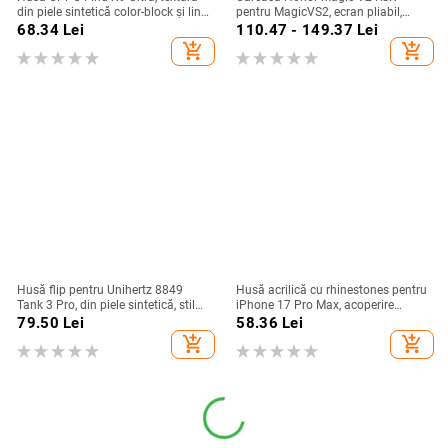
din piele sintetică color-block și linii
pentru MagicVS2, ecran pliabil,
fluorescente, GT8Pro husă de
design Porsche, protecție anti-
68.34
Lei
110.47 - 149.37
Lei
protecție
cadere completă
add_shopping_cart
add_shopping_cart
Husă flip pentru Unihertz 8849
Husă acrilică cu rhinestones pentru
Tank 3 Pro, din piele sintetică, stil
iPhone 17 Pro Max, acoperire
retro
completă cu diamante și protecție
79.50
Lei
58.36
Lei
la margini împotriva căderilor
add_shopping_cart
add_shopping_cart