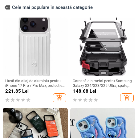
more
Cele mai populare în această categorie
Husă din aliaj de aluminiu pentru
Carcasă din metal pentru Samsung
iPhone 17 Pro / Pro Max, protecție
Galaxy S24/S23/S25 Ultra, spate,
anti-cădere, închidere magnetică,
prelucrată, personalizabilă, disipare
221.85
Lei
148.68
Lei
turnare prin injecție, posibilitate de
căldură, anti-cadere, anti-amprentă
add_shopping_cart
add_shopping_cart
personalizare