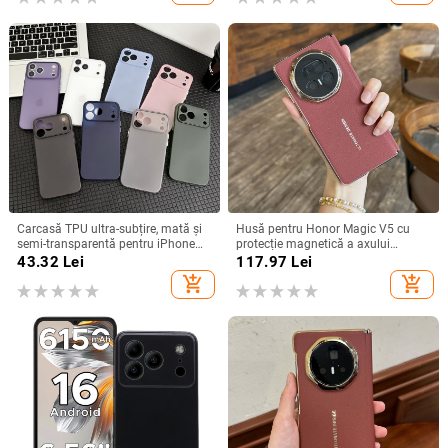
Carcasă TPU ultra-subțire, mată și
Husă pentru Honor Magic V5 cu
semi-transparentă pentru iPhone
protecție magnetică a axului
11/12/14/15/16/17 Pro Max,
central, acoperire completă a
43.32
Lei
117.97
Lei
protecție împotriva căderilor, anti-
obiectivului, piele naturală,
add_shopping_cart
add_shopping_cart
amprente
electroplacare, protecție anti-cădere