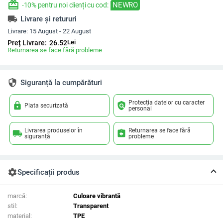
redeem
NEWRO
-10% pentru noi clienți cu cod:
local_shipping
Livrare și retururi
Livrare:
15 August - 22 August
Lei
Preț Livrare:
26.52
Returnarea se face fără probleme
security
Siguranță la cumpărături
Protecția datelor cu caracter
lock
policy
Plata securizată
personal
Livrarea produselor în
Returnarea se face fără
local_shipping
assignment_return
siguranță
probleme
settings
Specificații produs
marcă:
Culoare vibrantă
stil:
Transparent
material:
TPE