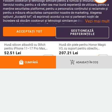
Folosim cookie-uri și tehnologii similare pentru a furniza și îmbunătăți
Serviciul nostru, pentru a vă oferi cea mai bună experiență de utilizare, pentru a
menține securitatea platformei, pentru a personaliza conținutul și reclamele și
pentru a măsura eficacitatea campaniilor noastre de marketing. Alegerea
opțiunii „Acceptă tot”, vă exprimați acordul ca noi și partenerii noștri de
Vezi mai mult
încredere să stocăm cookie-uri și tehnologii similare pe dispozitivul dvs. în
scopuri publicitare și analitice. Vă puteți gestiona preferințele în orice moment
făcând clic pe „Gestionează preferințele”. Pentru mai multe informații, vă
GESTIONEAZĂ
ACCEPTAȚI TOT
rugăm să consultați
Politica noastră de confidențialitate
.
PREFERINȚELE
Husă silicon albastră cu Stitch
Husă din piele pentru Honor Magic
pentru iPhone 11–17 Pro Max,
V3, cu suport pentru obiectiv,
design cu margine curbată și
protecție anti-cadere pentru telefon
52.51
Lei
207.21
Lei
protecție anti-cădere
cu ecran pliabil
add_shopping_cart
add_shopping_cart
local_mall
add_shopping_cart
CUMPĂRĂ
ADAUGAȚI ÎN COȘ