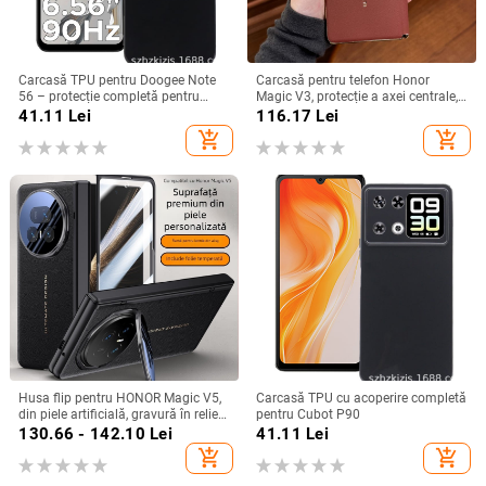
Carcasă TPU pentru Doogee Note
Carcasă pentru telefon Honor
56 – protecție completă pentru
Magic V3, protecție a axei centrale,
Note 56, Plus și Pro, realizată
noul model Magic V5, husă ușoară
41.11
Lei
116.17
Lei
manual
din piele artificială cu
add_shopping_cart
add_shopping_cart
electroplacare, anti-cădere
Husa flip pentru HONOR Magic V5,
Carcasă TPU cu acoperire completă
din piele artificială, gravură în relief,
pentru Cubot P90
stil Ins, anti-cadere
130.66 - 142.10
Lei
41.11
Lei
add_shopping_cart
add_shopping_cart