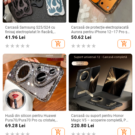
Carcasă Samsung S25/S24 cu
Carcasă de protecție electroplacată
finisaj electroplatat în flacără,
Aurora pentru iPhone 12–17 Pro și
design decupat, compatibilă cu
Pro Max, acoperire completă, anti-
41.96
Lei
50.62
Lei
A26/A36/A56 și A54/A55
șoc
add_shopping_cart
add_shopping_cart
Husă din silicon pentru Huawei
Carcasă cu suport pentru Honor
Pura70/Pura70 Pro cu cristale,
Magic V5 – acoperire completă, PC
transparentă, estetică, suport
mat, anti-cădere, anti-amprente
69.28
Lei
220.80
Lei
încorporat și disipare a căldurii
add_shopping_cart
add_shopping_cart