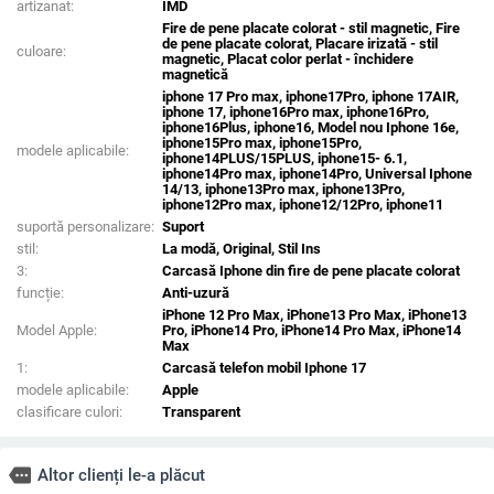
artizanat:
IMD
Fire de pene placate colorat - stil magnetic, Fire
de pene placate colorat, Placare irizată - stil
culoare:
magnetic, Placat color perlat - închidere
magnetică
iphone 17 Pro max, iphone17Pro, iphone 17AIR,
iphone 17, iphone16Pro max, iphone16Pro,
iphone16Plus, iphone16, Model nou Iphone 16e,
iphone15Pro max, iphone15Pro,
modele aplicabile:
iphone14PLUS/15PLUS, iphone15- 6.1,
iphone14Pro max, iphone14Pro, Universal Iphone
14/13, iphone13Pro max, iphone13Pro,
iphone12Pro max, iphone12/12Pro, iphone11
suportă personalizare:
Suport
stil:
La modă, Original, Stil Ins
3:
Carcasă Iphone din fire de pene placate colorat
funcție:
Anti-uzură
iPhone 12 Pro Max, iPhone13 Pro Max, iPhone13
Model Apple:
Pro, iPhone14 Pro, iPhone14 Pro Max, iPhone14
Max
1:
Carcasă telefon mobil Iphone 17
modele aplicabile:
Apple
clasificare culori:
Transparent
more
Altor clienți le-a plăcut