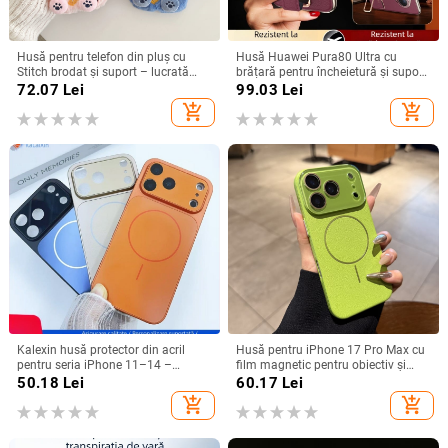
Husă pentru telefon din pluș cu
Husă Huawei Pura80 Ultra cu
Stitch brodat și suport – lucrată
brățară pentru încheietură și suport
manual, stil desen animat drăguț,
rotativ — textură piele Napa
72.07
Lei
99.03
Lei
protecție anti-cădere, pentru seria
electroplacată
add_shopping_cart
add_shopping_cart
iPhone 11–17
Kalexin husă protector din acril
Husă pentru iPhone 17 Pro Max cu
pentru seria iPhone 11–14 –
film magnetic pentru obiectiv și
rezistentă la uzură și la cădere,
protecție completă, verde
50.18
Lei
60.17
Lei
personalizabilă, confecționată prin
fluorescent
add_shopping_cart
add_shopping_cart
turnare din plastic, stiluri
Japonia/Korea, Nordic și Instagram