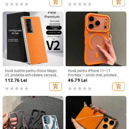
add_shopping_cart
add_shopping_cart
Husă subțire pentru Honor Magic
Husă pentru iPhone 11–17
V2, protecție anti-cădere, carcasă
Pro/Max — acrilic mat, prindere
dură pentru ecran pliabil, finisaj PU
magnetică, protecție anti-cadere,
112.76
Lei
46.79
Lei
piele electroplatinată
antiamprentă
add_shopping_cart
add_shopping_cart