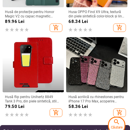
Husă de protecție pentru Honor
Husa OPPO Find X9 Ultra, textură
Magic V2 cu capac magnetic
din piele sintetică color-block și linii
rabatabil și fereastră inteligentă,
fluorescente, GT8Pro husă de
89.96
Lei
68.34
Lei
protecție completă împotriva
protecție
add_shopping_cart
add_shopping_cart
căderilor
Husă flip pentru Unihertz 8849
Husă acrilică cu rhinestones pentru
Tank 3 Pro, din piele sintetică, stil
iPhone 17 Pro Max, acoperire
retro
completă cu diamante și protecție
79.50
Lei
58.36
Lei
la margini împotriva căderilor
add_shopping_cart
add_shopping_cart
search
Căutare