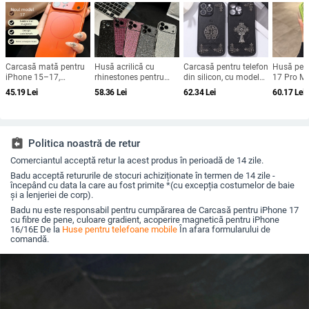
Carcasă mată pentru
Husă acrilică cu
Carcasă pentru telefon
Husă pen
iPhone 15–17,
rhinestones pentru
din silicon, cu model
17 Pro Ma
rezistență la șocuri,
iPhone 17 Pro Max,
gravat în relief,
magnetic
45.19
Lei
58.36
Lei
62.34
Lei
60.17
Lei
protecție pentru
acoperire completă cu
portabilă, anti-cadere,
obiectiv ș
obiectiv, prindere
diamante și protecție
pentru iPhone 17 Pro
completă,
magnetică, în diverse
la margini împotriva
Max
fluoresce
culori
căderilor
assignment_return
Politica noastră de retur
Comerciantul acceptă retur la acest produs în perioadă de 14 zile.
Badu acceptă retururile de stocuri achiziționate în termen de 14 zile -
începând cu data la care au fost primite *(cu excepția costumelor de baie
și a lenjeriei de corp).
Badu nu este responsabil pentru cumpărarea de Carcasă pentru iPhone 17
cu fibre de pene, culoare gradient, acoperire magnetică pentru iPhone
16/16E De la
Huse pentru telefoane mobile
În afara formularului de
comandă.