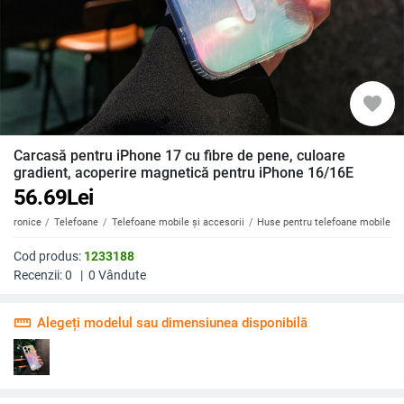
favorite
Carcasă pentru iPhone 17 cu fibre de pene, culoare
gradient, acoperire magnetică pentru iPhone 16/16E
56.69
Lei
ectronice
Telefoane
Telefoane mobile și accesorii
Huse pentru telefoane mobile
Cod produs:
1233188
Recenzii:
0
|
0
Vândute
straighten
Alegeți modelul sau dimensiunea disponibilă