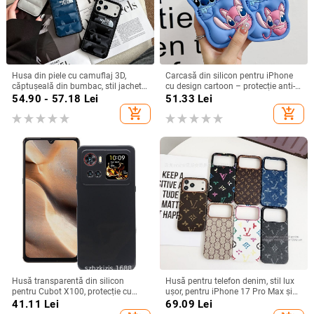
Husa din piele cu camuflaj 3D,
Carcasă din silicon pentru iPhone
căptușeală din bumbac, stil jachetă
cu design cartoon – protecție anti-
de iarnă, compatibilă cu iPhone
cădere, finisaj mat, compatibilă cu
54.90 - 57.18
Lei
51.33
Lei
12–17 Pro Max
seria iPhone 11/12/13/14
add_shopping_cart
add_shopping_cart
(Pro/Max)
Husă transparentă din silicon
Husă pentru telefon denim, stil lux
pentru Cubot X100, protecție cu
ușor, pentru iPhone 17 Pro Max și
acoperire totală
iPhone 16, cu acoperire totală
41.11
Lei
69.09
Lei