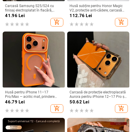
Carcasă Samsung S25/S24 cu
Husă subțire pentru Honor Magic
finisaj electroplatat în flacără,
V2, protecție anti-cădere, carcasă
design decupat, compatibilă cu
dură pentru ecran pliabil, finisaj PU
41.96
Lei
112.76
Lei
A26/A36/A56 și A54/A55
piele electroplatinată
add_shopping_cart
add_shopping_cart
Husă pentru iPhone 11–17
Carcasă de protecție electroplacată
Pro/Max — acrilic mat, prindere
Aurora pentru iPhone 12–17 Pro și
magnetică, protecție anti-cadere,
Pro Max, acoperire completă, anti-
46.79
Lei
50.62
Lei
antiamprentă
șoc
add_shopping_cart
add_shopping_cart