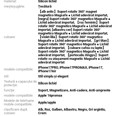
material:
Silicon lichid
meșteșugărie:
Țesătură
【alb antic】Suport rotativ 360° magnet
magnetico Magsafe ● Lichid adevărat importat,
[negru] Suport rotativ 360° magnetico Magsafe ●
Lichid adevărat importat, 【roz feminin】Suport
rotativ 360° magnetico Magsafe ● Lichid adevărat
importat, [albastru cer] Suport rotativ 360°
magnetico Magsafe ● Lichid adevărat importat,
culoare:
【violet lilia】Suport rotativ 360° magnetico
Magsafe ● Lichid adevărat importat, 【gri titan】
Suport rotativ 360° magnetico Magsafe ● Lichid
adevărat importat, 【culoare cafea cu lapte】
Suport rotativ 360° magnetico Magsafe ● Lichid
adevărat importat, 【portocaliu Xingyu】Suport
rotativ cu atașament magnetic Magsafe ● Lichid
adevărat importat
iPhone17PRO, iPhone17PROMAX, iPhone17,
modele compatibile:
iPhone17Air
stil:
Stil simplu și elegant
Textură a capacului de
Silicon lichid
protecție:
funcție:
Suport, Magnetizare, Anti-cadere, Anti-amprente
modele compatibile:
Apple 16promax
Modele de telefoane
Apple/apple
mobile compatibile:
clasificare după
Alb, Roz, Galben, Albastru, Negru, Gri argintiu,
culoare:
Crem