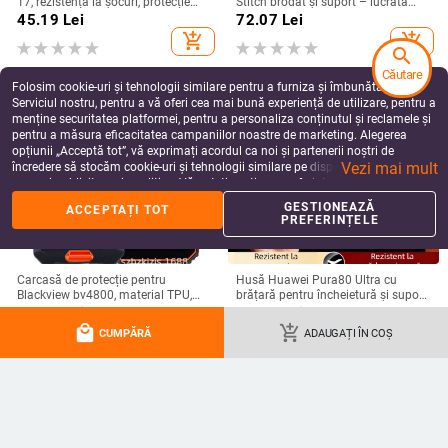
17, rezistență la șocuri, protecție
Stitch brodat și suport – lucrată
pentru obiectiv, prindere magnetică,
manual, stil desen animat drăguț,
45.19
Lei
72.07
Lei
în diverse culori
protecție anti-cădere, pentru seria
add_shopping_cart
add_shopping_cart
iPhone 11–17
search
Căutare
Folosim cookie-uri și tehnologii similare pentru a furniza și îmbunătăți
Serviciul nostru, pentru a vă oferi cea mai bună experiență de utilizare, pentru a
menține securitatea platformei, pentru a personaliza conținutul și reclamele și
pentru a măsura eficacitatea campaniilor noastre de marketing. Alegerea
opțiunii „Acceptă tot”, vă exprimați acordul ca noi și partenerii noștri de
Vezi mai mult
încredere să stocăm cookie-uri și tehnologii similare pe dispozitivul dvs. în
scopuri publicitare și analitice. Vă puteți gestiona preferințele în orice moment
făcând clic pe „Gestionează preferințele”. Pentru mai multe informații, vă
GESTIONEAZĂ
ACCEPTAȚI TOT
rugăm să consultați
Politica noastră de confidențialitate
.
PREFERINȚELE
Carcasă de protecție pentru
Husă Huawei Pura80 Ultra cu
Blackview bv4800, material TPU,
brățară pentru încheietură și suport
realizată manual, personalizabilă
rotativ — textură piele Napa
49.75
Lei
99.03
Lei
electroplacată
local_mall
add_shopping_cart
add_shopping_cart
add_shopping_cart
CUMPĂRĂ
ADAUGAȚI ÎN COȘ