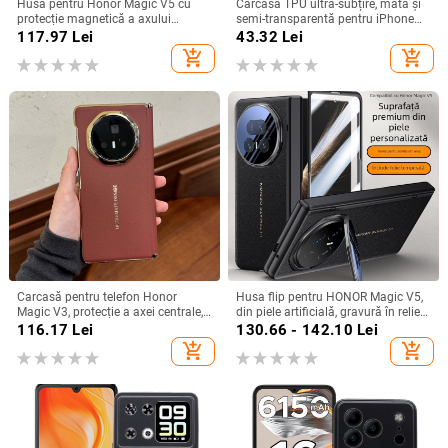
Husă pentru Honor Magic V5 cu
Carcasă TPU ultra-subțire, mată și
protecție magnetică a axului
semi-transparentă pentru iPhone
central, acoperire completă a
11/12/14/15/16/17 Pro Max,
117.97
Lei
43.32
Lei
obiectivului, piele naturală,
protecție împotriva căderilor, anti-
add_shopping_cart
add_shopping_cart
electroplacare, protecție anti-cădere
amprente
Carcasă pentru telefon Honor
Husa flip pentru HONOR Magic V5,
Magic V3, protecție a axei centrale,
din piele artificială, gravură în relief,
noul model Magic V5, husă ușoară
stil Ins, anti-cadere
116.17
Lei
130.66 - 142.10
Lei
din piele artificială cu
add_shopping_cart
add_shopping_cart
electroplacare, anti-cădere