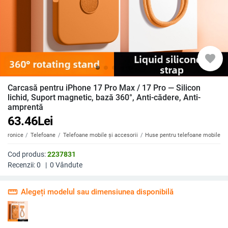
favorite
Carcasă pentru iPhone 17 Pro Max / 17 Pro — Silicon
lichid, Suport magnetic, bază 360°, Anti-cădere, Anti-
amprentă
63.46
Lei
ectronice
Telefoane
Telefoane mobile și accesorii
Huse pentru telefoane mobile
Cod produs:
2237831
Recenzii:
0
|
0
Vândute
straighten
Alegeți modelul sau dimensiunea disponibilă