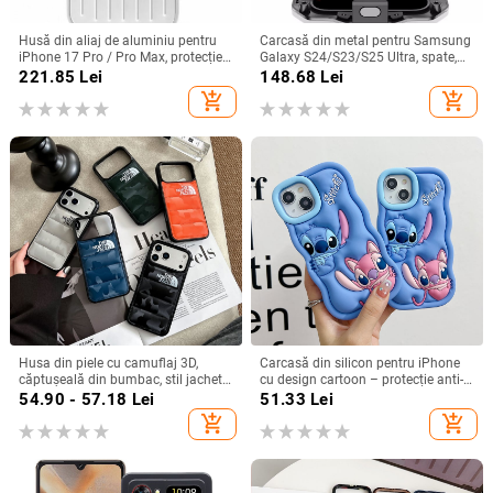
Husă din aliaj de aluminiu pentru
Carcasă din metal pentru Samsung
iPhone 17 Pro / Pro Max, protecție
Galaxy S24/S23/S25 Ultra, spate,
anti-cădere, închidere magnetică,
prelucrată, personalizabilă, disipare
221.85
Lei
148.68
Lei
turnare prin injecție, posibilitate de
căldură, anti-cadere, anti-amprentă
add_shopping_cart
add_shopping_cart
personalizare
Husa din piele cu camuflaj 3D,
Carcasă din silicon pentru iPhone
căptușeală din bumbac, stil jachetă
cu design cartoon – protecție anti-
de iarnă, compatibilă cu iPhone
cădere, finisaj mat, compatibilă cu
54.90 - 57.18
Lei
51.33
Lei
12–17 Pro Max
seria iPhone 11/12/13/14
add_shopping_cart
add_shopping_cart
(Pro/Max)