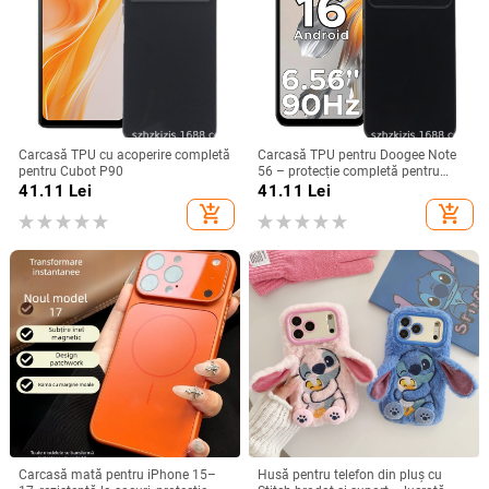
Carcasă TPU cu acoperire completă
Carcasă TPU pentru Doogee Note
pentru Cubot P90
56 – protecție completă pentru
Note 56, Plus și Pro, realizată
41.11
Lei
41.11
Lei
manual
add_shopping_cart
add_shopping_cart
Carcasă mată pentru iPhone 15–
Husă pentru telefon din pluș cu