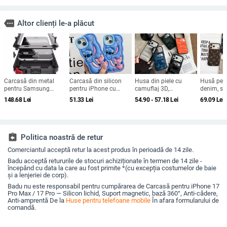
more
Altor clienți le-a plăcut
Carcasă din metal
Carcasă din silicon
Husa din piele cu
Husă pent
pentru Samsung
pentru iPhone cu
camuflaj 3D,
denim, sti
Galaxy S24/S23/S25
design cartoon –
căptușeală din
pentru iP
148.68
Lei
51.33
Lei
54.90 - 57.18
Lei
69.09
Lei
Ultra, spate, prelucrată,
protecție anti-cădere,
bumbac, stil jachetă
Max și iP
personalizabilă,
finisaj mat,
de iarnă, compatibilă
acoperire
disipare căldură, anti-
compatibilă cu seria
cu iPhone 12–17 Pro
cadere, anti-amprentă
iPhone 11/12/13/14
Max
(Pro/Max)
assignment_return
Politica noastră de retur
Comerciantul acceptă retur la acest produs în perioadă de 14 zile.
Badu acceptă retururile de stocuri achiziționate în termen de 14 zile -
începând cu data la care au fost primite *(cu excepția costumelor de baie
și a lenjeriei de corp).
Badu nu este responsabil pentru cumpărarea de Carcasă pentru iPhone 17
Pro Max / 17 Pro — Silicon lichid, Suport magnetic, bază 360°, Anti-cădere,
Anti-amprentă De la
Huse pentru telefoane mobile
În afara formularului de
comandă.