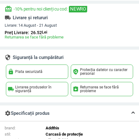
redeem
NEWRO
-10% pentru noi clienți cu cod:
local_shipping
Livrare și retururi
Livrare:
14 August - 21 August
Lei
Preț Livrare:
26.52
Returnarea se face fără probleme
security
Siguranță la cumpărături
Protecția datelor cu caracter
lock
policy
Plata securizată
personal
Livrarea produselor în
Returnarea se face fără
local_shipping
assignment_return
siguranță
probleme
settings
Specificații produs
brand:
Addthis
stil:
Carcasă de protecție