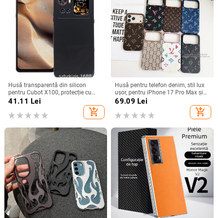
Husă transparentă din silicon
Husă pentru telefon denim, stil lux
pentru Cubot X100, protecție cu
ușor, pentru iPhone 17 Pro Max și
acoperire totală
iPhone 16, cu acoperire totală
41.11
Lei
69.09
Lei
add_shopping_cart
add_shopping_cart