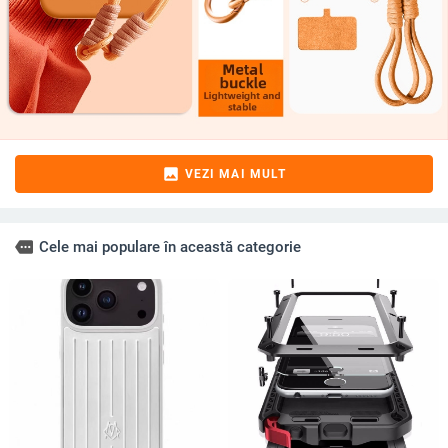
image
VEZI MAI MULT
more
Cele mai populare în această categorie