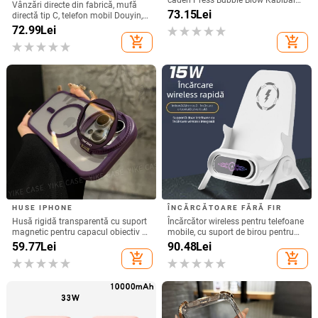
căderi Press Bubble Blow Kabibala
Vânzări directe din fabrică, mufă
pentru iPhone 15, pentru Apple 12
73.15
Lei
directă tip C, telefon mobil Douyin,
13/14Pro Max 11
internet celebru, telefon mobil,
72.99
Lei
microfon electric, port C, căști cu fir,
add_shopping_cart
add_shopping_cart
cască
HUSE IPHONE
ÎNCĂRCĂTOARE FĂRĂ FIR
Husă rigidă transparentă cu suport
Încărcător wireless pentru telefoane
magnetic pentru capacul obiectiv –
mobile, cu suport de birou pentru
pentru iPhone 17 Pro Max
utilizare orizontală sau verticală,
59.77
Lei
90.48
Lei
QC3.0, 2 A, 15 W, Încărcare rapidă
add_shopping_cart
add_shopping_cart