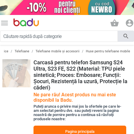
menu
shopping_basket
account_circle
search
ronice
Telefoane
Telefoane mobile și accesorii
Huse pentru telefoane mobile
Carcasă pentru telefon Samsung S24
Ultra, S23 FE, S22 (Material: TPU piele
sintetică; Proces: Embosare; Funcții:
Șocuri, Rezistență la uzură, Protecție la
căderi)
Ne pare rău! Acest produs nu mai este
disponibil la Badu.
Puteți arunca o privire mai jos la ofertele pe care le-
am selectat pentru dvs. sau puteți reveni la pagina
noastră de pornire pentru a continua să răsfoiți
produsele noastre:
Pagina principala