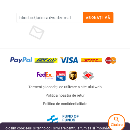
ABONAȚI-VĂ
Termeni și condiții de utilizare a site-ului web
Politica noastră de retur
Politica de confidențialitate
search
Căutare
Folosim cookie-uri și tehnologii similare pentru a furniza și îmbunătăți