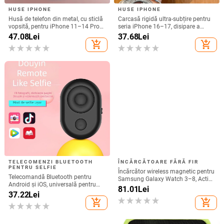
HUSE IPHONE
HUSE IPHONE
Husă de telefon din metal, cu sticlă
Carcasă rigidă ultra-subțire pentru
vopsită, pentru iPhone 11–14 Pro
seria iPhone 16–17, disipare a
Max, disipare căldură, model YK263
căldurii, protecție totală, anti-cadere
47.08
Lei
37.68
Lei
și rezistență la amprente
add_shopping_cart
add_shopping_cart
TELECOMENZI BLUETOOTH
ÎNCĂRCĂTOARE FĂRĂ FIR
PENTRU SELFIE
Încărcător wireless magnetic pentru
Telecomandă Bluetooth pentru
Samsung Galaxy Watch 3–8, Active
Android și iOS, universală pentru
1/2 • QC2.0 • Încărcare magnetică •
81.01
Lei
selfie și filmare, model 6-key
37.22
Lei
3W / 1A
tremolo, Vernon, material ABS,
add_shopping_cart
add_shopping_cart
greutate 15 g