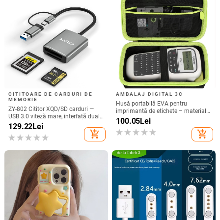
CITITOARE DE CARDURI DE
AMBALAJ DIGITAL 3C
MEMORIE
Husă portabilă EVA pentru
ZY-802 Cititor XQD/SD carduri —
imprimantă de etichete – material
USB 3.0 viteză mare, interfață duală
Oxford + EVA, EVA presat termic cu
100.05
Lei
Type-C și USB, aliaj de aluminiu +
129.22
Lei
cusături, încărcare 10 kg
ABS
add_shopping_cart
add_shopping_cart