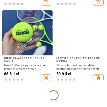
4.0-12.3, brand Rising Sun
add_shopping_cart
add_shopping_cart
HUSE ȘI ACCESORII PENTRU
LENTILE PENTRU TELEFOANE
CĂȘTI
MOBILE
Husă AirPods a patra generație cu
Filtru polarizant pentru telefon
temă tenis, silicon moale 3D,
pentru fotografie de înaltă definiție
compatibilă cu AirPods 3 și Pro 2
— filtru ND, model GZM
68.81
Lei
50.91
Lei
add_shopping_cart
add_shopping_cart