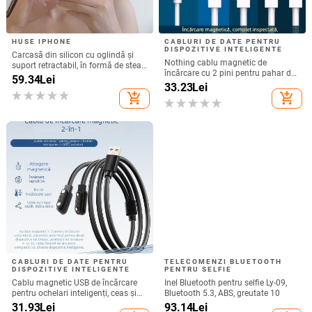
HUSE IPHONE
CABLURI DE DATE PENTRU
DISPOZITIVE INTELIGENTE
Carcasă din silicon cu oglindă și
Nothing cablu magnetic de
suport retractabil, în formă de stea
încărcare cu 2 pini pentru pahar de
cu cinci colțuri, pentru iPhone 13–
59.34
Lei
suc și ceas inteligent – 60 cm,
33.23
Lei
17 Pro/Max
magnet puternic N52, distanța pini
add_shopping_cart
add_shopping_cart
7,62 mm
CABLURI DE DATE PENTRU
TELECOMENZI BLUETOOTH
DISPOZITIVE INTELIGENTE
PENTRU SELFIE
Cablu magnetic USB de încărcare
Inel Bluetooth pentru selfie Ly-09,
pentru ochelari inteligenți, ceas și
Bluetooth 5.3, ABS, greutate 10
brățară – unu la doi, compatibil cu
31.93
Lei
93.14
Lei