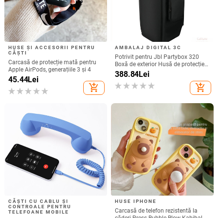
HUSE ȘI ACCESORII PENTRU
AMBALAJ DIGITAL 3C
CĂȘTI
Potrivit pentru Jbl Partybox 320
Carcasă de protecție mată pentru
Boxă de exterior Husă de protecție
Apple AirPods, generațiile 3 și 4
Stage 320 Audio Trolley Carcasă
388.84
Lei
45.44
Lei
anti-praf Husă
add_shopping_cart
add_shopping_cart
CĂȘTI CU CABLU ȘI
HUSE IPHONE
CONTROALE PENTRU
Carcasă de telefon rezistentă la
TELEFOANE MOBILE