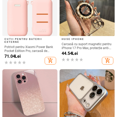
CUTII PENTRU BATERII
HUSE IPHONE
EXTERNE
Carcasă cu suport magnetic pentru
Potrivit pentru Xiaomi Power Bank
iPhone 17 Pro Max, protecție anti-
Pocket Edition Pro, carcasă de
cadere la cele patru colțuri, finisaj
44.54
Lei
protecție din silicon 33W 10000mA,
71.04
Lei
electroplacat din acrilic
antiderapantă pentru Power Bank
add_shopping_cart
add_shopping_cart