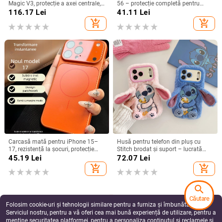
Magic V3, protecție a axei centrale,
56 – protecție completă pentru
noul model Magic V5, husă ușoară
Note 56, Plus și Pro, realizată
116.17
Lei
41.11
Lei
din piele artificială cu
manual
add_shopping_cart
add_shopping_cart
electroplacare, anti-cădere
Carcasă mată pentru iPhone 15–
Husă pentru telefon din pluș cu
17, rezistență la șocuri, protecție
Stitch brodat și suport – lucrată
pentru obiectiv, prindere magnetică,
manual, stil desen animat drăguț,
45.19
Lei
72.07
Lei
în diverse culori
protecție anti-cădere, pentru seria
add_shopping_cart
add_shopping_cart
iPhone 11–17
search
Căutare
Folosim cookie-uri și tehnologii similare pentru a furniza și îmbunătăți
Serviciul nostru, pentru a vă oferi cea mai bună experiență de utilizare, pentru a
menține securitatea platformei, pentru a personaliza conținutul și reclamele și