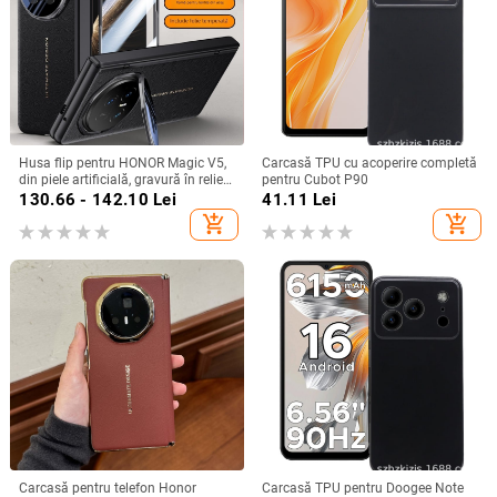
Husa flip pentru HONOR Magic V5,
Carcasă TPU cu acoperire completă
din piele artificială, gravură în relief,
pentru Cubot P90
stil Ins, anti-cadere
130.66 - 142.10
Lei
41.11
Lei
add_shopping_cart
add_shopping_cart
Carcasă pentru telefon Honor
Carcasă TPU pentru Doogee Note