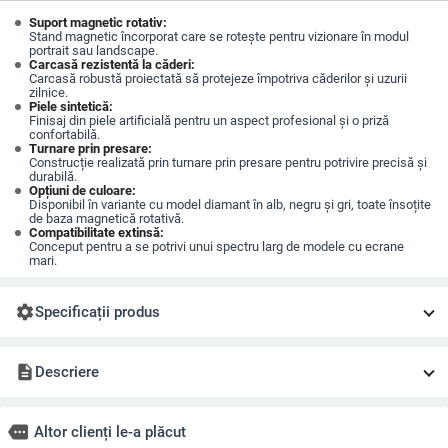
Suport magnetic rotativ:
Stand magnetic încorporat care se rotește pentru vizionare în modul
portrait sau landscape.
Carcasă rezistentă la căderi:
Carcasă robustă proiectată să protejeze împotriva căderilor și uzurii
zilnice.
Piele sintetică:
Finisaj din piele artificială pentru un aspect profesional și o priză
confortabilă.
Turnare prin presare:
Construcție realizată prin turnare prin presare pentru potrivire precisă și
durabilă.
Opțiuni de culoare:
Disponibil în variante cu model diamant în alb, negru și gri, toate însoțite
de baza magnetică rotativă.
Compatibilitate extinsă:
Conceput pentru a se potrivi unui spectru larg de modele cu ecrane
mari.
settings
Specificații produs
description
Descriere
more
Altor clienți le-a plăcut