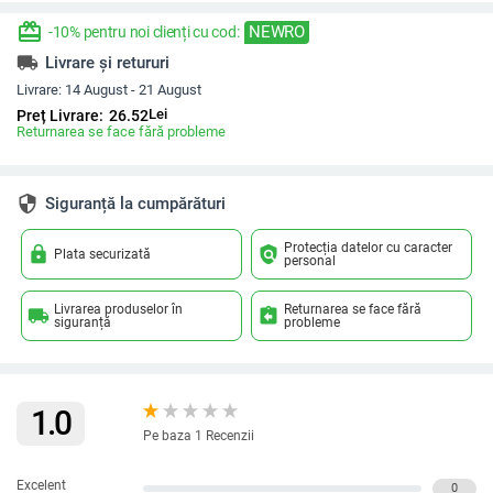
redeem
NEWRO
-10% pentru noi clienți cu cod:
local_shipping
Livrare și retururi
Livrare:
14 August - 21 August
Lei
Preț Livrare:
26.52
Returnarea se face fără probleme
security
Siguranță la cumpărături
Protecția datelor cu caracter
lock
policy
Plata securizată
personal
Livrarea produselor în
Returnarea se face fără
local_shipping
assignment_return
siguranță
probleme
1.0
Pe baza 1 Recenzii
Excelent
0