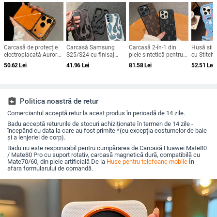
Carcasă de protecție
Carcasă Samsung
Carcasă 2-în-1 din
Husă sili
electroplacată Aurora
S25/S24 cu finisaj
piele sintetică pentru
cu Stitch
pentru iPhone 12–17
electroplatat în
iPhone 12, 12 Pro, 13
iPhone 1
50.62
Lei
41.96
Lei
81.58
Lei
52.51
Lei
Pro și Pro Max,
flacără, design
și 14 — protecție la
Max, desi
acoperire completă,
decupat, compatibilă
șocuri, disipare a
margine c
anti-șoc
cu A26/A36/A56 și
căldurii, rezistență la
protecție 
A54/A55
uzură, protecție la
căderi, anti-amprentă
assignment_return
Politica noastră de retur
Comerciantul acceptă retur la acest produs în perioadă de 14 zile.
Badu acceptă retururile de stocuri achiziționate în termen de 14 zile -
începând cu data la care au fost primite *(cu excepția costumelor de baie
și a lenjeriei de corp).
Badu nu este responsabil pentru cumpărarea de Carcasă Huawei Mate80
/ Mate80 Pro cu suport rotativ, carcasă magnetică dură, compatibilă cu
Mate70/60, din piele artificială De la
Huse pentru telefoane mobile
În
afara formularului de comandă.