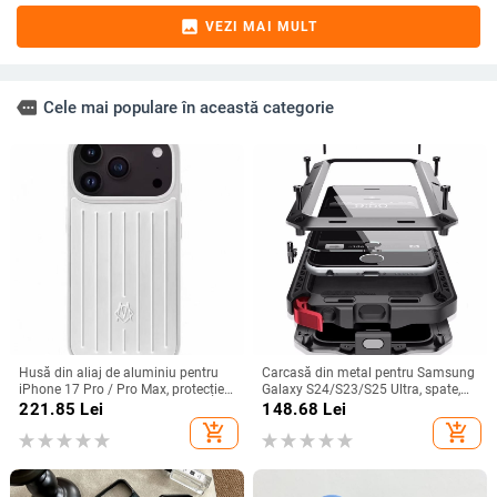
image
VEZI MAI MULT
more
Cele mai populare în această categorie
Husă din aliaj de aluminiu pentru
Carcasă din metal pentru Samsung
iPhone 17 Pro / Pro Max, protecție
Galaxy S24/S23/S25 Ultra, spate,
anti-cădere, închidere magnetică,
prelucrată, personalizabilă, disipare
221.85
Lei
148.68
Lei
turnare prin injecție, posibilitate de
căldură, anti-cadere, anti-amprentă
add_shopping_cart
add_shopping_cart
personalizare