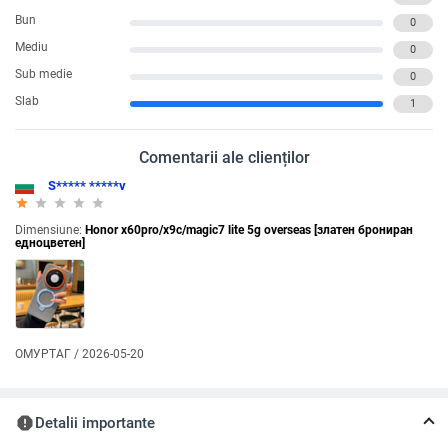
Bun
0
Mediu
0
Sub medie
0
Slab
1
Comentarii ale clienților
S***** *****v
star_rate
star_rate
star_rate
star_rate
star_rate
Dimensiune:
Honor x60pro/x9c/magic7 lite 5g overseas [златен брониран
едноцветен]
ОМУРТАГ / 2026-05-20
report
Detalii importante