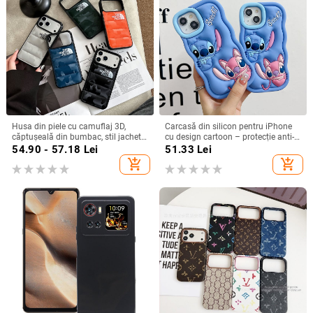
Husa din piele cu camuflaj 3D,
Carcasă din silicon pentru iPhone
căptușeală din bumbac, stil jachetă
cu design cartoon – protecție anti-
de iarnă, compatibilă cu iPhone
cădere, finisaj mat, compatibilă cu
54.90 - 57.18
Lei
51.33
Lei
12–17 Pro Max
seria iPhone 11/12/13/14
add_shopping_cart
add_shopping_cart
(Pro/Max)