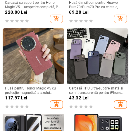
Carcasă cu suport pentru Honor
Husă din silicon pentru Huawei
Magic V5 – acoperire completă, PC
Pura70/Pura70 Pro cu cristale,
mat, anti-cădere, anti-amprente
transparentă, estetică, suport
220.80
Lei
69.28
Lei
încorporat și disipare a căldurii
add_shopping_cart
add_shopping_cart
Husă pentru Honor Magic V5 cu
Carcasă TPU ultra-subțire, mată și
protecție magnetică a axului
semi-transparentă pentru iPhone
central, acoperire completă a
11/12/14/15/16/17 Pro Max,
117.97
Lei
43.32
Lei
obiectivului, piele naturală,
protecție împotriva căderilor, anti-
add_shopping_cart
add_shopping_cart
electroplacare, protecție anti-cădere
amprente