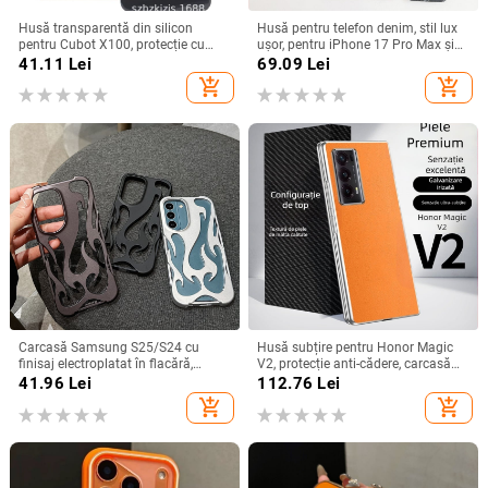
Husă transparentă din silicon
Husă pentru telefon denim, stil lux
pentru Cubot X100, protecție cu
ușor, pentru iPhone 17 Pro Max și
acoperire totală
iPhone 16, cu acoperire totală
41.11
Lei
69.09
Lei
add_shopping_cart
add_shopping_cart
Carcasă Samsung S25/S24 cu
Husă subțire pentru Honor Magic
finisaj electroplatat în flacără,
V2, protecție anti-cădere, carcasă
design decupat, compatibilă cu
dură pentru ecran pliabil, finisaj PU
41.96
Lei
112.76
Lei
A26/A36/A56 și A54/A55
piele electroplatinată
add_shopping_cart
add_shopping_cart