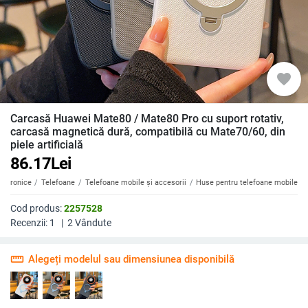
favorite
Carcasă Huawei Mate80 / Mate80 Pro cu suport rotativ,
carcasă magnetică dură, compatibilă cu Mate70/60, din
piele artificială
86.17
Lei
ectronice
Telefoane
Telefoane mobile și accesorii
Huse pentru telefoane mobile
Cod produs:
2257528
Recenzii:
1
|
2
Vândute
straighten
Alegeți modelul sau dimensiunea disponibilă