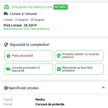
redeem
NEWRO
-10% pentru noi clienți cu cod:
local_shipping
Livrare și retururi
Livrare:
13 August - 20 August
Lei
Preț Livrare:
26.52
Returnarea se face fără probleme
security
Siguranță la cumpărături
Protecția datelor cu caracter
lock
policy
Plata securizată
personal
Livrarea produselor în
Returnarea se face fără
local_shipping
assignment_return
siguranță
probleme
settings
Specificații produs
marcă:
Neutru
formă:
Carcasă de protecție