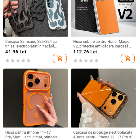
Carcasă Samsung S25/S24 cu
Husă subțire pentru Honor Magic
finisaj electroplatat în flacără,
V2, protecție anti-cădere, carcasă
design decupat, compatibilă cu
dură pentru ecran pliabil, finisaj PU
41.96
Lei
112.76
Lei
A26/A36/A56 și A54/A55
piele electroplatinată
add_shopping_cart
add_shopping_cart
Husă pentru iPhone 11–17
Carcasă de protecție electroplacată
Pro/Max — acrilic mat, prindere
Aurora pentru iPhone 12–17 Pro și