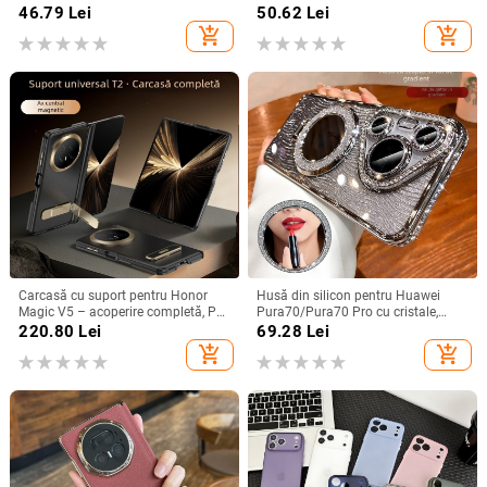
magnetică, protecție anti-cadere,
Pro Max, acoperire completă, anti-
46.79
Lei
50.62
Lei
antiamprentă
șoc
add_shopping_cart
add_shopping_cart
Carcasă cu suport pentru Honor
Husă din silicon pentru Huawei
Magic V5 – acoperire completă, PC
Pura70/Pura70 Pro cu cristale,
mat, anti-cădere, anti-amprente
transparentă, estetică, suport
220.80
Lei
69.28
Lei
încorporat și disipare a căldurii
add_shopping_cart
add_shopping_cart