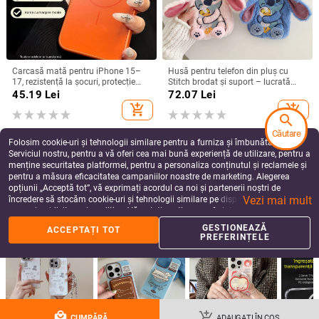
Carcasă mată pentru iPhone 15–
Husă pentru telefon din pluș cu
17, rezistență la șocuri, protecție
Stitch brodat și suport – lucrată
pentru obiectiv, prindere magnetică,
manual, stil desen animat drăguț,
45.19
Lei
72.07
Lei
în diverse culori
protecție anti-cădere, pentru seria
add_shopping_cart
add_shopping_cart
iPhone 11–17
search
Căutare
Folosim cookie-uri și tehnologii similare pentru a furniza și îmbunătăți
Serviciul nostru, pentru a vă oferi cea mai bună experiență de utilizare, pentru a
menține securitatea platformei, pentru a personaliza conținutul și reclamele și
pentru a măsura eficacitatea campaniilor noastre de marketing. Alegerea
opțiunii „Acceptă tot”, vă exprimați acordul ca noi și partenerii noștri de
Vezi mai mult
încredere să stocăm cookie-uri și tehnologii similare pe dispozitivul dvs. în
scopuri publicitare și analitice. Vă puteți gestiona preferințele în orice moment
făcând clic pe „Gestionează preferințele”. Pentru mai multe informații, vă
GESTIONEAZĂ
ACCEPTAȚI TOT
rugăm să consultați
Politica noastră de confidențialitate
.
PREFERINȚELE
Carcasă de protecție pentru
Husă Huawei Pura80 Ultra cu
Blackview bv4800, material TPU,
brățară pentru încheietură și suport
realizată manual, personalizabilă
rotativ — textură piele Napa
49.75
Lei
99.03
Lei
electroplacată
local_mall
add_shopping_cart
add_shopping_cart
add_shopping_cart
CUMPĂRĂ
ADAUGAȚI ÎN COȘ