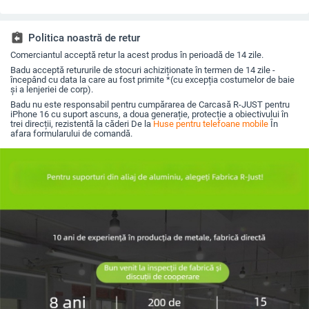
obiectiv, prindere
diamante și protecție
pentru iPhone 17 Pro
completă,
magnetică, în diverse
la margini împotriva
Max
fluoresce
culori
căderilor
assignment_return
Politica noastră de retur
Comerciantul acceptă retur la acest produs în perioadă de 14 zile.
Badu acceptă retururile de stocuri achiziționate în termen de 14 zile -
începând cu data la care au fost primite *(cu excepția costumelor de baie
și a lenjeriei de corp).
Badu nu este responsabil pentru cumpărarea de Carcasă R-JUST pentru
iPhone 16 cu suport ascuns, a doua generație, protecție a obiectivului în
trei direcții, rezistentă la căderi De la
Huse pentru telefoane mobile
În
afara formularului de comandă.