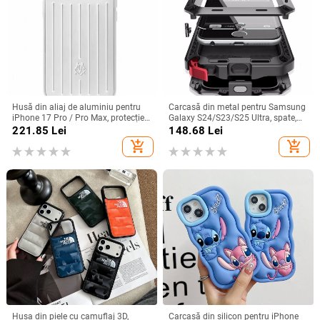
Husă din aliaj de aluminiu pentru
Carcasă din metal pentru Samsung
iPhone 17 Pro / Pro Max, protecție
Galaxy S24/S23/S25 Ultra, spate,
anti-cădere, închidere magnetică,
prelucrată, personalizabilă, disipare
221.85
Lei
148.68
Lei
turnare prin injecție, posibilitate de
căldură, anti-cadere, anti-amprentă
add_shopping_cart
add_shopping_cart
personalizare
Husa din piele cu camuflaj 3D,
Carcasă din silicon pentru iPhone