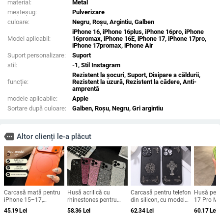
material:
Metal
meșteșug:
Pulverizare
culoare:
Negru, Roșu, Argintiu, Galben
iPhone 16, iPhone 16plus, iPhone 16pro, iPhone
Model aplicabil:
16promax, iPhone 16E, iPhone 17, iPhone 17pro,
iPhone 17promax, iPhone Air
Suport personalizare:
Suport
stil:
-1, Stil Instagram
Rezistent la șocuri, Suport, Disipare a căldurii,
funcție:
Rezistent la uzură, Rezistent la cădere, Anti-
amprentă
modele aplicabile:
Apple
Sortare după culoare:
Galben, Roșu, Negru, Gri argintiu
more
Altor clienți le-a plăcut
Carcasă mată pentru
Husă acrilică cu
Carcasă pentru telefon
Husă pen
iPhone 15–17,
rhinestones pentru
din silicon, cu model
17 Pro Ma
rezistență la șocuri,
iPhone 17 Pro Max,
gravat în relief,
magnetic
45.19
Lei
58.36
Lei
62.34
Lei
60.17
Lei
protecție pentru
acoperire completă cu
portabilă, anti-cadere,
obiectiv ș