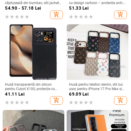
căptușeală din bumbac, stil jachetă
cu design cartoon – protecție anti-
de iarnă, compatibilă cu iPhone
cădere, finisaj mat, compatibilă cu
54.90 - 57.18
Lei
51.33
Lei
12–17 Pro Max
seria iPhone 11/12/13/14
add_shopping_cart
add_shopping_cart
(Pro/Max)
Husă transparentă din silicon
Husă pentru telefon denim, stil lux
pentru Cubot X100, protecție cu
ușor, pentru iPhone 17 Pro Max și
acoperire totală
iPhone 16, cu acoperire totală
41.11
Lei
69.09
Lei
add_shopping_cart
add_shopping_cart