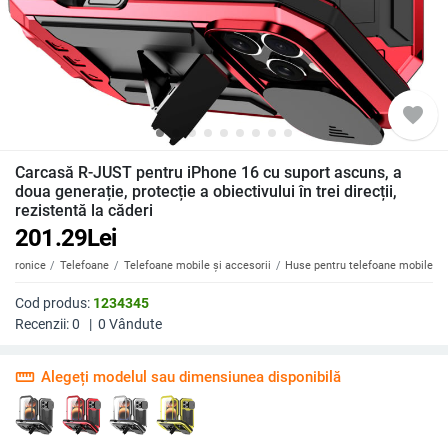
favorite
Carcasă R-JUST pentru iPhone 16 cu suport ascuns, a
doua generație, protecție a obiectivului în trei direcții,
rezistentă la căderi
201.29
Lei
ectronice
Telefoane
Telefoane mobile și accesorii
Huse pentru telefoane mobile
Cod produs:
1234345
Recenzii:
0
|
0
Vândute
straighten
Alegeți modelul sau dimensiunea disponibilă