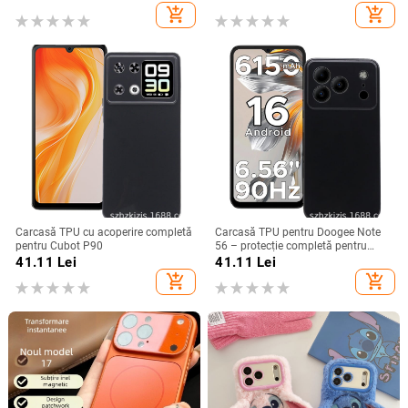
din piele artificială cu
add_shopping_cart
add_shopping_cart
electroplacare, anti-cădere
Carcasă TPU cu acoperire completă
Carcasă TPU pentru Doogee Note
pentru Cubot P90
56 – protecție completă pentru
Note 56, Plus și Pro, realizată
41.11
Lei
41.11
Lei
manual
add_shopping_cart
add_shopping_cart