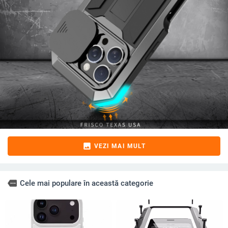
image
VEZI MAI MULT
more
Cele mai populare în această categorie