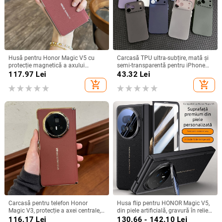
Husă pentru Honor Magic V5 cu
Carcasă TPU ultra-subțire, mată și
protecție magnetică a axului
semi-transparentă pentru iPhone
central, acoperire completă a
11/12/14/15/16/17 Pro Max,
117.97
Lei
43.32
Lei
obiectivului, piele naturală,
protecție împotriva căderilor, anti-
add_shopping_cart
add_shopping_cart
electroplacare, protecție anti-cădere
amprente
Carcasă pentru telefon Honor
Husa flip pentru HONOR Magic V5,
Magic V3, protecție a axei centrale,
din piele artificială, gravură în relief,
noul model Magic V5, husă ușoară
stil Ins, anti-cadere
116.17
Lei
130.66 - 142.10
Lei