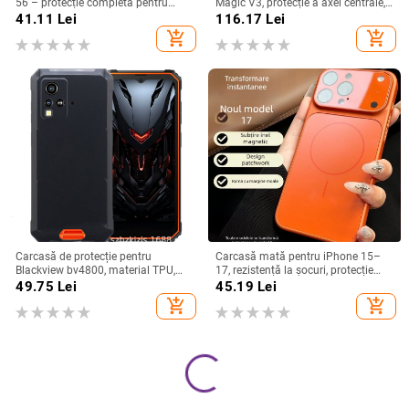
56 – protecție completă pentru
Magic V3, protecție a axei centrale,
Note 56, Plus și Pro, realizată
noul model Magic V5, husă ușoară
41.11
Lei
116.17
Lei
manual
din piele artificială cu
add_shopping_cart
add_shopping_cart
electroplacare, anti-cădere
Carcasă de protecție pentru
Carcasă mată pentru iPhone 15–
Blackview bv4800, material TPU,
17, rezistență la șocuri, protecție
realizată manual, personalizabilă
pentru obiectiv, prindere magnetică,
49.75
Lei
45.19
Lei
în diverse culori
add_shopping_cart
add_shopping_cart