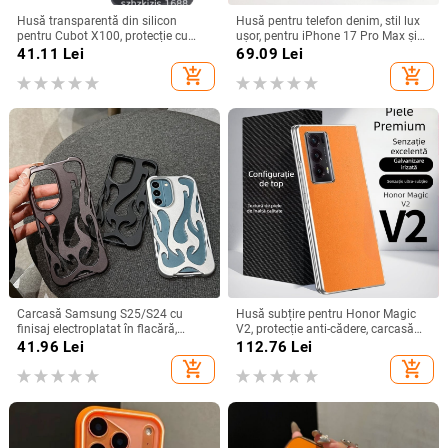
Husă transparentă din silicon
Husă pentru telefon denim, stil lux
pentru Cubot X100, protecție cu
ușor, pentru iPhone 17 Pro Max și
acoperire totală
iPhone 16, cu acoperire totală
41.11
Lei
69.09
Lei
add_shopping_cart
add_shopping_cart
Carcasă Samsung S25/S24 cu
Husă subțire pentru Honor Magic
finisaj electroplatat în flacără,
V2, protecție anti-cădere, carcasă
design decupat, compatibilă cu
dură pentru ecran pliabil, finisaj PU
41.96
Lei
112.76
Lei
A26/A36/A56 și A54/A55
piele electroplatinată
add_shopping_cart
add_shopping_cart