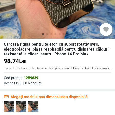
favorite
Carcasă rigidă pentru telefon cu suport rotativ gyro,
electroplacare, plasă respirabilă pentru disiparea căldurii,
rezistentă la căderi pentru iPhone 14 Pro Max
98.74
Lei
ectronice
Telefoane
Telefoane mobile și accesorii
Huse pentru telefoane mobile
Cod produs:
1289839
Recenzii:
0
|
0
Vândute
straighten
Alegeți modelul sau dimensiunea disponibilă