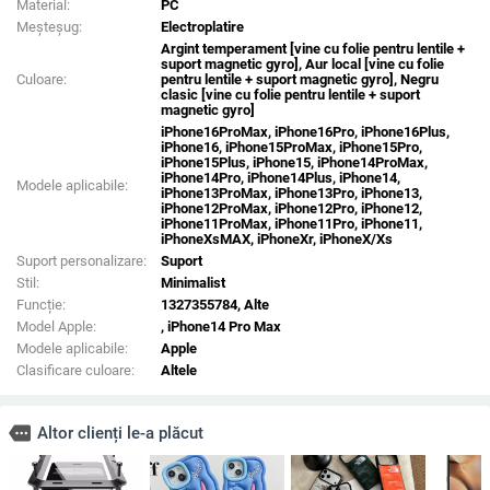
Material:
PC
Meșteșug:
Electroplatire
Argint temperament [vine cu folie pentru lentile +
suport magnetic gyro], Aur local [vine cu folie
Culoare:
pentru lentile + suport magnetic gyro], Negru
clasic [vine cu folie pentru lentile + suport
magnetic gyro]
iPhone16ProMax, iPhone16Pro, iPhone16Plus,
iPhone16, iPhone15ProMax, iPhone15Pro,
iPhone15Plus, iPhone15, iPhone14ProMax,
iPhone14Pro, iPhone14Plus, iPhone14,
Modele aplicabile:
iPhone13ProMax, iPhone13Pro, iPhone13,
iPhone12ProMax, iPhone12Pro, iPhone12,
iPhone11ProMax, iPhone11Pro, iPhone11,
iPhoneXsMAX, iPhoneXr, iPhoneX/Xs
Suport personalizare:
Suport
Stil:
Minimalist
Funcție:
1327355784, Alte
Model Apple:
, iPhone14 Pro Max
Modele aplicabile:
Apple
Clasificare culoare:
Altele
more
Altor clienți le-a plăcut