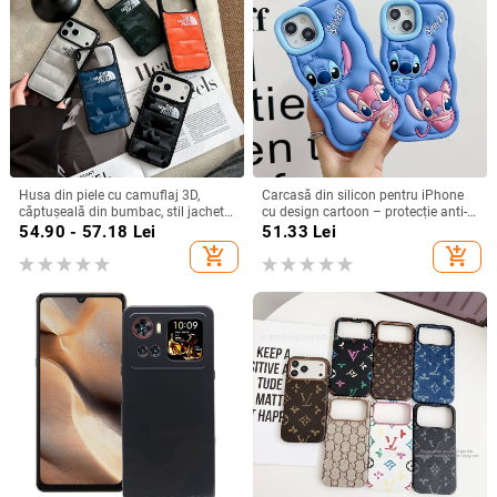
Husa din piele cu camuflaj 3D,
Carcasă din silicon pentru iPhone
căptușeală din bumbac, stil jachetă
cu design cartoon – protecție anti-
de iarnă, compatibilă cu iPhone
cădere, finisaj mat, compatibilă cu
54.90 - 57.18
Lei
51.33
Lei
12–17 Pro Max
seria iPhone 11/12/13/14
add_shopping_cart
add_shopping_cart
(Pro/Max)