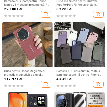
Carcasă cu suport pentru Honor
Husă din silicon pentru Huawei
Magic V5 – acoperire completă, PC
Pura70/Pura70 Pro cu cristale,
mat, anti-cădere, anti-amprente
transparentă, estetică, suport
220.80
Lei
69.28
Lei
încorporat și disipare a căldurii
add_shopping_cart
add_shopping_cart
Husă pentru Honor Magic V5 cu
Carcasă TPU ultra-subțire, mată și
protecție magnetică a axului
semi-transparentă pentru iPhone
central, acoperire completă a
11/12/14/15/16/17 Pro Max,
117.97
Lei
43.32
Lei
obiectivului, piele naturală,
protecție împotriva căderilor, anti-
add_shopping_cart
add_shopping_cart
electroplacare, protecție anti-cădere
amprente