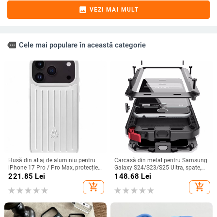
image
VEZI MAI MULT
more
Cele mai populare în această categorie
Husă din aliaj de aluminiu pentru
Carcasă din metal pentru Samsung
iPhone 17 Pro / Pro Max, protecție
Galaxy S24/S23/S25 Ultra, spate,
anti-cădere, închidere magnetică,
prelucrată, personalizabilă, disipare
221.85
Lei
148.68
Lei
turnare prin injecție, posibilitate de
căldură, anti-cadere, anti-amprentă
add_shopping_cart
add_shopping_cart
personalizare