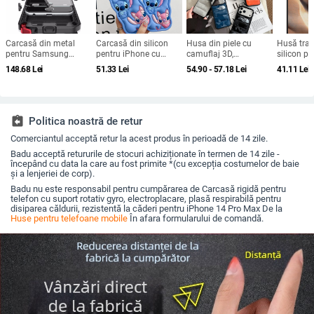
Carcasă din metal
Carcasă din silicon
Husa din piele cu
Husă tran
pentru Samsung
pentru iPhone cu
camuflaj 3D,
silicon p
Galaxy S24/S23/S25
design cartoon –
căptușeală din
X100, pro
148.68
Lei
51.33
Lei
54.90 - 57.18
Lei
41.11
Lei
Ultra, spate, prelucrată,
protecție anti-cădere,
bumbac, stil jachetă
acoperire
personalizabilă,
finisaj mat,
de iarnă, compatibilă
disipare căldură, anti-
compatibilă cu seria
cu iPhone 12–17 Pro
cadere, anti-amprentă
iPhone 11/12/13/14
Max
(Pro/Max)
assignment_return
Politica noastră de retur
Comerciantul acceptă retur la acest produs în perioadă de 14 zile.
Badu acceptă retururile de stocuri achiziționate în termen de 14 zile -
începând cu data la care au fost primite *(cu excepția costumelor de baie
și a lenjeriei de corp).
Badu nu este responsabil pentru cumpărarea de Carcasă rigidă pentru
telefon cu suport rotativ gyro, electroplacare, plasă respirabilă pentru
disiparea căldurii, rezistentă la căderi pentru iPhone 14 Pro Max De la
Huse pentru telefoane mobile
În afara formularului de comandă.