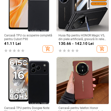
Carcasă TPU cu acoperire completă
Husa flip pentru HONOR Magic V5,
pentru Cubot P90
din piele artificială, gravură în relief,
stil Ins, anti-cadere
41.11
Lei
130.66 - 142.10
Lei
add_shopping_cart
add_shopping_cart
Carcasă TPU pentru Doogee Note
Carcasă pentru telefon Honor