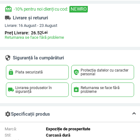
redeem
NEWRO
-10% pentru noi clienți cu cod:
local_shipping
Livrare și retururi
Livrare:
16 August - 23 August
Lei
Preț Livrare:
26.52
Returnarea se face fără probleme
security
Siguranță la cumpărături
Protecția datelor cu caracter
lock
policy
Plata securizată
personal
Livrarea produselor în
Returnarea se face fără
local_shipping
assignment_return
siguranță
probleme
settings
Specificații produs
Marcă:
Expoziție de prosperitate
Stil:
Carcasă dură