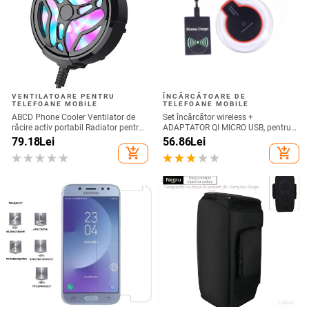
VENTILATOARE PENTRU
ÎNCĂRCĂTOARE DE
TELEFOANE MOBILE
TELEFOANE MOBILE
ABCD Phone Cooler Ventilator de
Set încărcător wireless +
răcire activ portabil Radiator pentru
ADAPTATOR QI MICRO USB, pentru
telefon mobil pentru jocuri
telefon + receptor wireless Qi cu
79.18
Lei
56.86
Lei
micro USB-culoare neagră
add_shopping_cart
add_shopping_cart