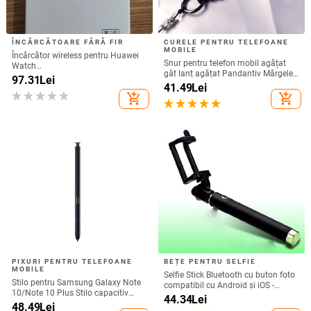
ÎNCĂRCĂTOARE FĂRĂ FIR
CURELE PENTRU TELEFOANE
MOBILE
Încărcător wireless pentru Huawei
Snur pentru telefon mobil agățat
Watch
gât lanț agățat Pandantiv Mărgele
GT6/GT5/Watch5/Watch4/GT4 –
97.31
Lei
de cristal realizat manual Coarda
41.49
Lei
corp metalic, încărcare magnetică,
anti-pierdere pentru iPhone Curea
add_shopping_cart
add_shopping_cart
QC 3.0 încărcare rapidă, ieșire 5W
detașabilă
PIXURI PENTRU TELEFOANE
BEȚE PENTRU SELFIE
MOBILE
Selfie Stick Bluetooth cu buton foto
Stilo pentru Samsung Galaxy Note
compatibil cu Android și iOS -
10/Note 10 Plus Stilo capacitiv
Negru / Verde
44.34
Lei
universal Ecran tactil sensibil SPen
48.49
Lei