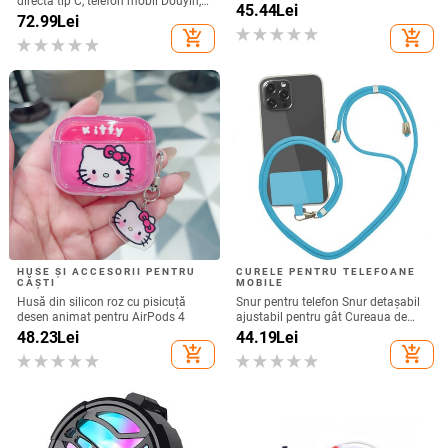
directă tip C, telefon mobil Douyin,
45.44
Lei
internet celebru, telefon mobil,
72.99
Lei
microfon electric, port C, căști cu fir,
add_shopping_cart
add_shopping_cart
cască
HUSE ȘI ACCESORII PENTRU
CURELE PENTRU TELEFOANE
CĂȘTI
MOBILE
Husă din silicon roz cu pisicuță
Snur pentru telefon Snur detașabil
desen animat pentru AirPods 4
ajustabil pentru gât Cureaua de
șnur pentru accesorii pentru telefon
48.23
Lei
44.19
Lei
mobil Snur pentru telefon mobil
add_shopping_cart
add_shopping_cart
Curele universale pentru gât