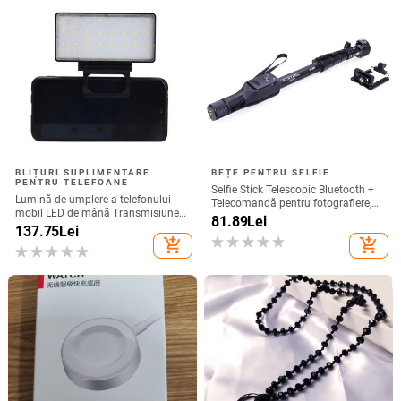
BLIȚURI SUPLIMENTARE
BEȚE PENTRU SELFIE
PENTRU TELEFOANE
Selfie Stick Telescopic Bluetooth +
Lumină de umplere a telefonului
Telecomandă pentru fotografiere,
mobil LED de mână Transmisiune
compatibil cu Android și IOS -
81.89
Lei
în direct Lumină pentru selfie
137.75
Lei
Negru
Lumină de umplere a computerului
add_shopping_cart
add_shopping_cart
Lumină de umplere a telefonului
mobil pentru conferințe video