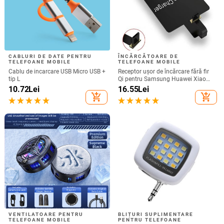
CABLURI DE DATE PENTRU
ÎNCĂRCĂTOARE DE
TELEFOANE MOBILE
TELEFOANE MOBILE
Cablu de incarcare USB Micro USB +
Receptor ușor de încărcare fără fir
tip L
Qi pentru Samsung Huawei Xiaomi
Adaptor de încărcare rapid fără fir
10.72
Lei
16.55
Lei
micro USB tip C universal
add_shopping_cart
add_shopping_cart
VENTILATOARE PENTRU
BLIȚURI SUPLIMENTARE
TELEFOANE MOBILE
PENTRU TELEFOANE