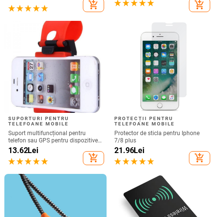
Nu este compatibil cu Bluetooth
add_shopping_cart
add_shopping_cart
SUPORTURI PENTRU
PROTECȚII PENTRU
TELEFOANE MOBILE
TELEFOANE MOBILE
Suport multifuncțional pentru
Protector de sticla pentru Iphone
telefon sau GPS pentru dispozitive
7/8 plus
de până la 76 mm / 4,8 inchi
13.62
Lei
21.96
Lei
add_shopping_cart
add_shopping_cart