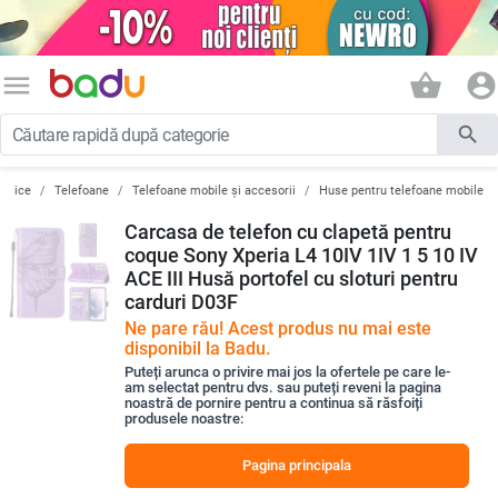
menu
shopping_basket
account_circle
search
ronice
Telefoane
Telefoane mobile și accesorii
Huse pentru telefoane mobile
Carcasa de telefon cu clapetă pentru
coque Sony Xperia L4 10IV 1IV 1 5 10 IV
ACE III Husă portofel cu sloturi pentru
carduri D03F
Ne pare rău! Acest produs nu mai este
disponibil la Badu.
Puteți arunca o privire mai jos la ofertele pe care le-
am selectat pentru dvs. sau puteți reveni la pagina
noastră de pornire pentru a continua să răsfoiți
produsele noastre:
Pagina principala