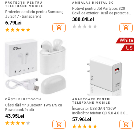
PROTECȚII PENTRU
AMBALAJ DIGITAL 3C
TELEFOANE MOBILE
Potrivit pentru Jbl Partybox 320
Protector de sticla pentru Samsung
Boxă de exterior Husă de protecție
J5 2017 - transparent
Stage 320 Audio Trolley Carcasă
388.84
Lei
6.79
Lei
anti-praf Husă
add_shopping_cart
add_shopping_cart
CĂȘTI BLUETOOTH
ADAPTOARE PENTRU
TELEFOANE MOBILE
Căști fără fir Bluetooth TWS I7S cu
Încărcător USB GAN 120W
Powerbank în alb
Încărcător telefon QC 5.0 4.0 3.0
43.95
Lei
Adaptor de încărcare rapidă pentru
57.96
Lei
iPhone 14 13 12 Samsung Huawei
add_shopping_cart
add_shopping_cart
realme încărcător usb