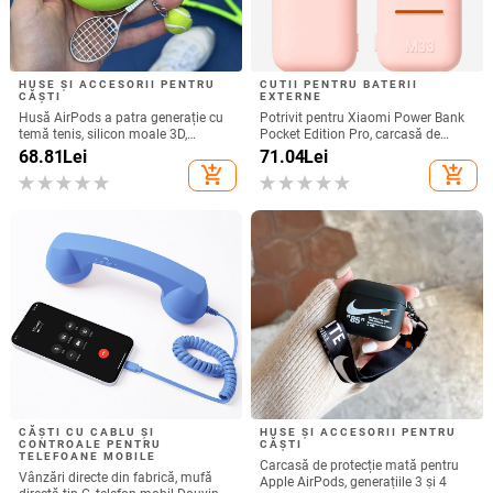
HUSE ȘI ACCESORII PENTRU
CUTII PENTRU BATERII
CĂȘTI
EXTERNE
Husă AirPods a patra generație cu
Potrivit pentru Xiaomi Power Bank
temă tenis, silicon moale 3D,
Pocket Edition Pro, carcasă de
compatibilă cu AirPods 3 și Pro 2
protecție din silicon 33W 10000mA,
68.81
Lei
71.04
Lei
antiderapantă pentru Power Bank
add_shopping_cart
add_shopping_cart
CĂȘTI CU CABLU ȘI
HUSE ȘI ACCESORII PENTRU
CONTROALE PENTRU
CĂȘTI
TELEFOANE MOBILE
Carcasă de protecție mată pentru
Vânzări directe din fabrică, mufă
Apple AirPods, generațiile 3 și 4