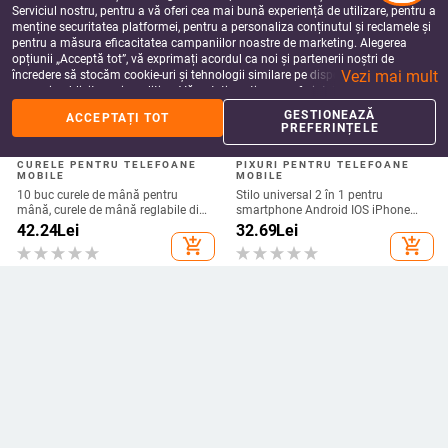
Serviciul nostru, pentru a vă oferi cea mai bună experiență de utilizare, pentru a
menține securitatea platformei, pentru a personaliza conținutul și reclamele și
pentru a măsura eficacitatea campaniilor noastre de marketing. Alegerea
opțiunii „Acceptă tot”, vă exprimați acordul ca noi și partenerii noștri de
Vezi mai mult
încredere să stocăm cookie-uri și tehnologii similare pe dispozitivul dvs. în
scopuri publicitare și analitice. Vă puteți gestiona preferințele în orice moment
făcând clic pe „Gestionează preferințele”. Pentru mai multe informații, vă
GESTIONEAZĂ
ACCEPTAȚI TOT
rugăm să consultați
Politica noastră de confidențialitate
.
PREFERINȚELE
CURELE PENTRU TELEFOANE
PIXURI PENTRU TELEFOANE
MOBILE
MOBILE
10 buc curele de mână pentru
Stilo universal 2 în 1 pentru
mână, curele de mână reglabile din
smartphone Android IOS iPhone
nailon șir de breloc pentru suport
iPad Tabletă Pixuri de desen Creion
42.24
Lei
32.69
Lei
pentru carcasa telefonului mobil,
capacitiv Ecran mobil Stilo tactil
add_shopping_cart
add_shopping_cart
cameră, USB, insignă