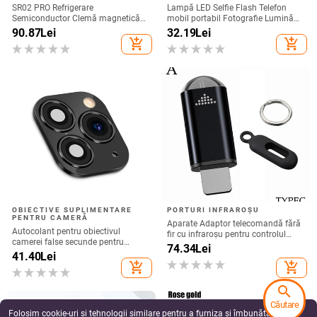
SR02 PRO Refrigerare
Lampă LED Selfie Flash Telefon
Semiconductor Clemă magnetică
mobil portabil Fotografie Lumină
spate Radiator telefon mobil Joc
de umplere Reîncărcabilă
90.87
Lei
32.19
Lei
Live Afișaj digital Furnizare directă
add_shopping_cart
add_shopping_cart
din fabrică
OBIECTIVE SUPLIMENTARE
PORTURI INFRAROȘU
PENTRU CAMERĂ
Aparate Adaptor telecomandă fără
Autocolant pentru obiectivul
fir cu infraroșu pentru controlul
camerei false secunde pentru
aplicației inteligente Telefon
74.34
Lei
upgrade telefon iPhone Protector
41.40
Lei
Transmițător cu infraroșu pentru
de ecran pentru iPhone X / XS Max
add_shopping_cart
add_shopping_cart
iPhone și telefon Android
Schimbare la iPhone 11 pro Max
search
Căutare
Folosim cookie-uri și tehnologii similare pentru a furniza și îmbunătăți