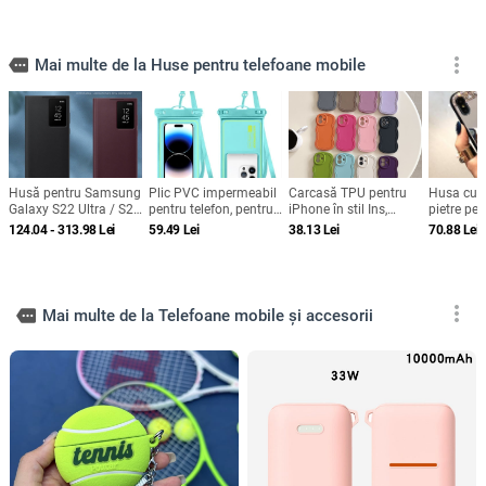
more_vert
more
Mai multe de la Huse pentru telefoane mobile
Husă pentru Samsung
Plic PVC impermeabil
Carcasă TPU pentru
Husa cu o
Galaxy S22 Ultra / S22
pentru telefon, pentru
iPhone în stil Ins,
pietre pe
Plus / S22 cu fereastră
înot și scufundări,
design minimalist de
si iPhone
124.04 - 313.98
Lei
59.49
Lei
38.13
Lei
70.88
Lei
inteligentă și protecție
compatibil ecran tactil,
nișă, husă moale cu
de somn, fără capac
pungă sigilată
margine ondulată,
rabatabil
protecție anti-cădere,
anti-amprentă, finisaj
mat
more_vert
more
Mai multe de la Telefoane mobile și accesorii